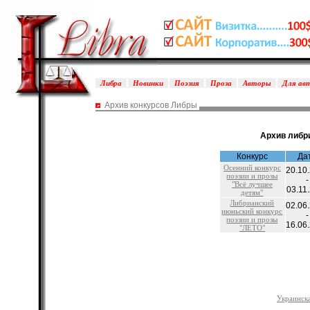
Либра
Новинки
Поэзия
Проза
Авторы
Для ав
Архив конкурсов Либры
Архив либр
Конкурс
Да
Осенний конкурс
20.10
поэзии и прозы
-
"Всё лучшее
03.11
детям"
Либрианский
02.06
июньский конкурс
-
поэзии и прозы
16.06
"ЛЕТО"
Украинска