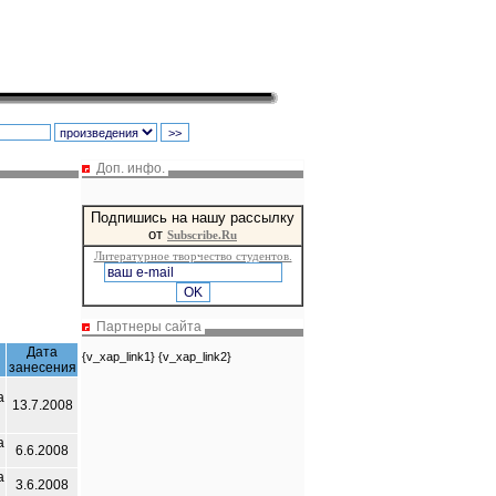
Доп. инфо.
Подпишись на нашу рассылку
от
Subscribe.Ru
Литературное творчество студентов.
Партнеры сайта
Дата
{v_xap_link1} {v_xap_link2}
занесения
а
13.7.2008
а
6.6.2008
а
3.6.2008