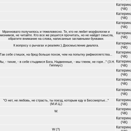
Катерин
(ЧК)
Катерин
(ЧК)
Катерин
(ЧК)
Мрачновато получилось и тяжеловесно. Те, кто не любит морфологии и
Катерин
омонимов, не читайте. Кто все же решится прочитать, но не найдет смысла,
(ЧК)
обратите внимание на слова, написанные заглавными буквами.
Катерин
К вопросу о рычагах и реалиях:) Доосмысление диалога.
(ЧК)
Катерин
Так себе стишок, на бред больше похож, чем на попытку рифмоплетства...
(ЧК)
Катерин
Мы, - тихие, - в себе стыдимся Бога, Надменные, - мы тлеем, не горя..." (З.Н.
Гиппиус)
(ЧК)
Катерин
(ЧК)
Катерин
(ЧК)
Катерин
(ЧК)
Катерин
"О нет, не любовь, не страсть, ты поезд, которым еду в Бессмертье..."
(М.И.Ц.)
(ЧК)
Катерин
W.
(ЧК)
Катерин
(ЧК)
Катерин
W (?)