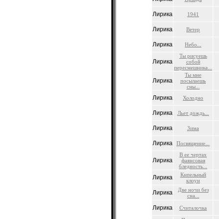
Лирика
1941
Лирика
Ветер
Лирика
Небо...
Ты рисуешь
Лирика
собой
пересмешника...
Ты мне
Лирика
посылаешь
сны...
Лирика
Холодно
Лирика
Льет дождь...
Лирика
Зима
Лирика
Посвящение...
В ее чертах
Лирика
фаянсовая
бледность...
Кипельный
Лирика
клоун
Две ночи без
Лирика
сна...
Лирика
Считалочка