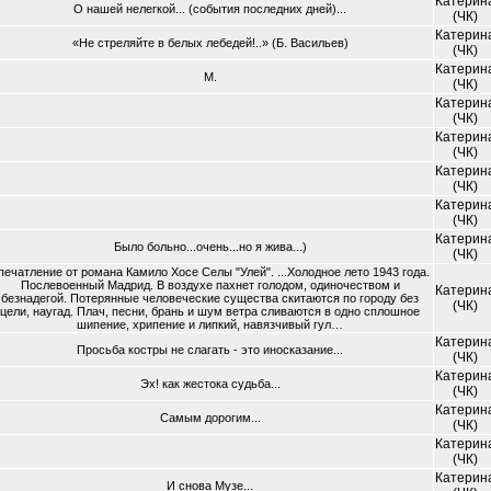
Катерин
О нашей нелегкой... (события последних дней)...
(ЧК)
Катерин
«Не стреляйте в белых лебедей!..» (Б. Васильев)
(ЧК)
Катерин
М.
(ЧК)
Катерин
(ЧК)
Катерин
(ЧК)
Катерин
(ЧК)
Катерин
(ЧК)
Катерин
Было больно...очень...но я жива...)
(ЧК)
печатление от романа Камило Хосе Селы "Улей". ...Холодное лето 1943 года.
Послевоенный Мадрид. В воздухе пахнет голодом, одиночеством и
Катерин
безнадегой. Потерянные человеческие существа скитаются по городу без
(ЧК)
цели, наугад. Плач, песни, брань и шум ветра сливаются в одно сплошное
шипение, хрипение и липкий, навязчивый гул…
Катерин
Просьба костры не слагать - это иносказание...
(ЧК)
Катерин
Эх! как жестока судьба...
(ЧК)
Катерин
Самым дорогим...
(ЧК)
Катерин
(ЧК)
Катерин
И снова Музе...