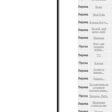
Лирика
Белое
Лирика
Мой Гойя
Лирика
В моем бреду...
Ты пой, мой
Лирика
ангел, пой!
Лирика
Нищенка
Бред, как
Проза
попытка
любви...
Лирика
***
Проза
Хлопок
Солнце я
Лирика
вышлю...
Лирика
Дышать...
Ты говоришь на
Лирика
странном
птичьем языке...
Проза
Пятница. Небо.
Маленькое
Лирика
одиночество
Лирика
Правда