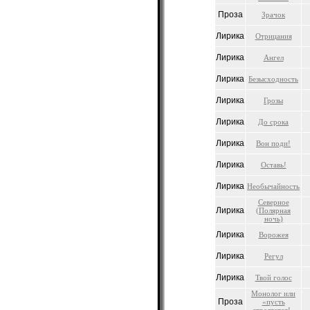
Проза
Зрачок
Лирика
Отрицания
Лирика
Ангел
Лирика
Безысходность
Лирика
Грозы
Лирика
До срока
Лирика
Вон поди!
Лирика
Оставь!
Лирика
Необычайность
Северное
Лирика
(Полярная
ночь)
Лирика
Ворожея
Лирика
Регул
Лирика
Твой голос
Монолог или
Проза
«пусть