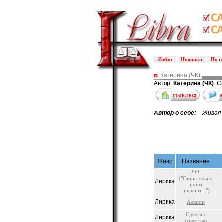
Либра
Новинки
Поэ
Катерина (ЧК)
Автор:
Катерина (ЧК)
. 
Автор о себе:
Живая н
Жанр
Название
***
("Старательно
Лирика
руша
правила...")
Лирика
Алкион
Сделка с
Лирика
совестью