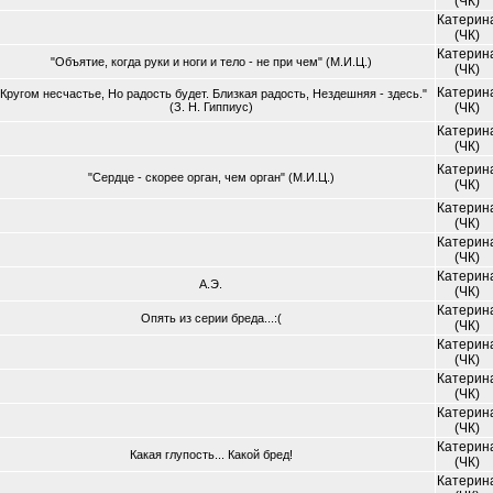
(ЧК)
Катерин
(ЧК)
Катерин
"Объятие, когда руки и ноги и тело - не при чем" (М.И.Ц.)
(ЧК)
Катерин
"Кругом несчастье, Но радость будет. Близкая радость, Нездешняя - здесь."
(З. Н. Гиппиус)
(ЧК)
Катерин
(ЧК)
Катерин
"Сердце - скорее орган, чем орган" (М.И.Ц.)
(ЧК)
Катерин
(ЧК)
Катерин
(ЧК)
Катерин
А.Э.
(ЧК)
Катерин
Опять из серии бреда...:(
(ЧК)
Катерин
(ЧК)
Катерин
(ЧК)
Катерин
(ЧК)
Катерин
Какая глупость... Какой бред!
(ЧК)
Катерин