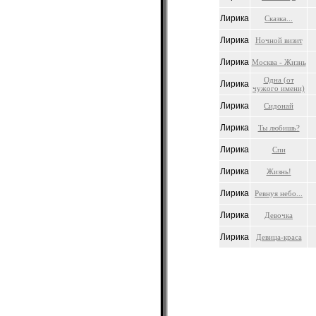
Лирика
Сказка...
Лирика
Ночной визит
Лирика
Москва - Жизнь
Одна (от
Лирика
чужого имени)
Лирика
Сидонай
Лирика
Ты любишь?
Лирика
Спи
Лирика
Жизнь!
Лирика
Ревнуя небо...
Лирика
Девочка
Лирика
Девица-краса