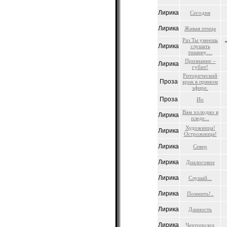
Лирика
Сегодня
Лирика
Живая птица
Раз Ты умеешь
Лирика
слушать
тишину…
Признание –
Лирика
губит!
Риторический
Проза
крик в прямом
эфире.
Проза
Ио
Вам холодно в
Лирика
пледе...
Художница!
Лирика
Острожница!
Лирика
Север
Лирика
Диалоговое
Лирика
Слушай...
Лирика
Помнить!..
Лирика
Данность
Лирика
Чертополох