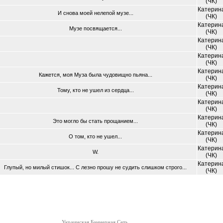
(ЧК)
Катерин
И снова моей нелепой музе...
(ЧК)
Катерин
Музе посвящается...
(ЧК)
Катерин
(ЧК)
Катерин
(ЧК)
Катерин
Кажется, моя Муза была чудовищно пьяна...
(ЧК)
Катерин
Тому, кто не ушел из сердца...
(ЧК)
Катерин
(ЧК)
Катерин
Это могло бы стать прощанием...
(ЧК)
Катерин
О том, кто не ушел...
(ЧК)
Катерин
W.
(ЧК)
Катерин
Глупый, но милый стишок... С лезно прошу не судить слишком строго...
(ЧК)
Украинская Баннерная Сеть