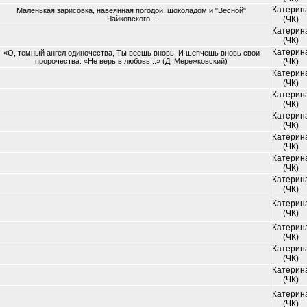
Катерин
Маленькая зарисовка, навеянная погодой, шоколадом и "Весной"
Чайковского...
(ЧК)
Катерин
(ЧК)
Катерин
«О, темный ангел одиночества, Ты веешь вновь, И шепчешь вновь свои
пророчества: «Не верь в любовь!..» (Д. Мережковский)
(ЧК)
Катерин
(ЧК)
Катерин
(ЧК)
Катерин
(ЧК)
Катерин
(ЧК)
Катерин
(ЧК)
Катерин
(ЧК)
Катерин
(ЧК)
Катерин
(ЧК)
Катерин
(ЧК)
Катерин
(ЧК)
Катерин
(ЧК)