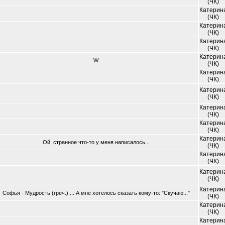
(ЧК)
Катерин
(ЧК)
Катерин
(ЧК)
Катерин
(ЧК)
Катерин
W.
(ЧК)
Катерин
(ЧК)
Катерин
(ЧК)
Катерин
(ЧК)
Катерин
(ЧК)
Катерин
Ой, странное что-то у меня написалось...
(ЧК)
Катерин
(ЧК)
Катерин
(ЧК)
Катерин
Софья - Мудрость (греч.) ... А мне хотелось сказать кому-то: "Скучаю..."
(ЧК)
Катерин
(ЧК)
Катерин