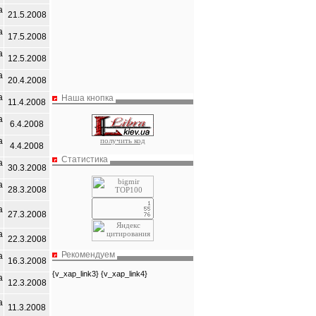
а
21.5.2008
а
17.5.2008
а
12.5.2008
а
20.4.2008
а
Наша кнопка
11.4.2008
а
6.4.2008
получить код
а
4.4.2008
Статистика
а
30.3.2008
а
28.3.2008
а
27.3.2008
а
22.3.2008
Рекомендуем
а
16.3.2008
{v_xap_link3} {v_xap_link4}
а
12.3.2008
а
11.3.2008