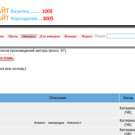
Поиск:
зия
Проза
Авторы
Для авторов
Конкурс
Форум
Список произведений автора (всего: 97).
а всю голову;)
Описание
Автор
Катерин
(ЧК)
Катерин
Алкион - зимородок - Алконост
(ЧК)
Катерин
(ЧК)