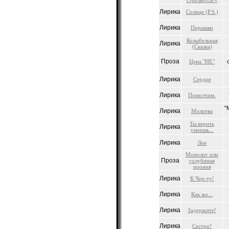
стреляется!»
Лирика
Солнце (P.S.)
Лирика
Перышко
Колыбельная
Лирика
(Сказка)
Проза
Цена "НЕ"
Лирика
Сердце
Лирика
Помолчим.
"
Лирика
Молитва
Ты верить
Лирика
умеешь...
Лирика
Лен
Монолог или
Проза
голубиная
ирония
Лирика
К Чер-ту!
Лирика
Как же...
Лирика
Задержите!
Лирика
Сестра?