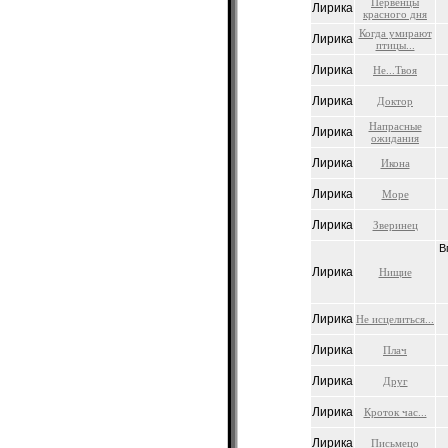
Первенцы
Лирика
красного дня
Когда умирают
Лирика
птицы...
Лирика
Не...Твоя
Лирика
Доктор
Напрасные
Лирика
ожидания
Лирика
Икона
Лирика
Море
Лирика
Зверинец
В
Лирика
Нищие
Лирика
Не исцелиться...
Лирика
Плач
Лирика
Друг
Лирика
Кроток час...
Лирика
Письмецо