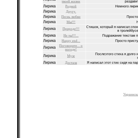
твоей жизни
раздави
Лирика
Родной
Немного лирик
Лирика
Другу.
Лирика
Песнь любви
Просто 
Лирика
Мы!!!
Стишок, который я написал спон
Лирика
Природе!!!
в тролейбусе
Лирика
Не ты!!!...
Подражание текстам п
Лирика
Happy end...
Просто присту
Поговоpите... о
Лирика
погоде!
Послеэтого стиха я долго н
Лирика
Музе
Лирика
Достала
Я написал этот стих сидя на па
Украинска