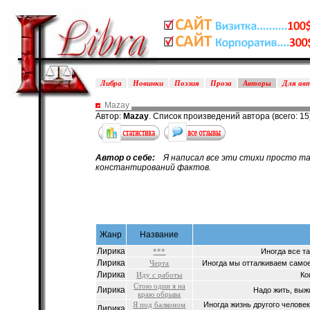
Либра
Новинки
Поэзия
Проза
Авторы
Для ав
Mazay
Автор:
Mazay
. Список произведений автора (всего: 15
Автор о себе:
Я написал все эти стихи просто так
константирований фактов.
Жанр
Название
Лирика
***
Иногда все та
Лирика
Черта
Иногда мы отталкиваем самое
Лирика
Иду с работы
Ко
Стою один я на
Лирика
Надо жить, выжи
краю обрыва
Я под балконом
Иногда жизнь другого человека
Лирика