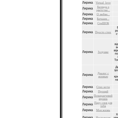
Лирика
Virtual_love
Баллада о
Лирика
цветочке...
Лирика
О любви...
Лирика
Батькам...
Лирика
СтиШОК
ро
Лирика
Просто стих
с
вi
в
вiр
Лирика
Золушке
по
То
Д
зро
Диалог с
Лирика
жизнью
кр
на
Лирика
Стих ночи
Лирика
Прощай
Помаранчевий
Лирика
вiршик
Пару слов для
Лирика
тебя
Лирика
Моя жизнь
Х
Лирика
Ностальгия
хви