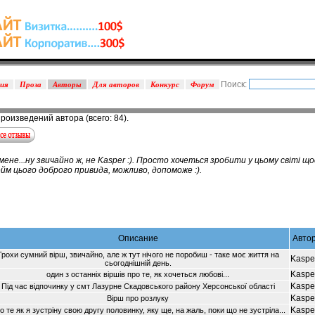
Поиск:
зия
Проза
Авторы
Для авторов
Конкурс
Форум
произведений автора (всего: 84).
не...ну звичайно ж, не Kasper :). Просто хочеться зробити у цьому свiтi щ
ейм цього доброго привида, можливо, допоможе :).
Описание
Авто
Трохи сумний вірш, звичайно, але ж тут нічого не поробиш - таке моє життя на
Kaspe
сьогоднішній день.
Kaspe
один з останніх віршів про те, як хочеться любові...
Kaspe
Під час відпочинку у смт Лазурне Скадовського району Херсонської області
Kaspe
Вірш про розлуку
Kaspe
о те як я зустріну свою другу половинку, яку ще, на жаль, поки що не зустріла...