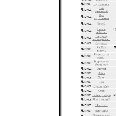
Лирика
Я дочекаюся
Київ
Лирика
травневий
Про
Лирика
гуртожиток
Лирика
Чому?
Спеши
С
Лирика
любить...
Виртуалу
Лирика
посвящается...
Лирика
Cтуденти
Я к Вам
П
Лирика
пишу...
Я гiрша, нiж
Лирика
вона...
Simple poem
Лирика
about love
Лирика
Отстой
Лирика
Осiнь
Лирика
Хочу
Лирика
Там
Лирика
Про Україну
Лирика
Стих
Лирика
Люблю, целую
Ще 
Лирика
Чим є життя?
Лирика
The first...
Лирика
НИРВАНА
Человека уже