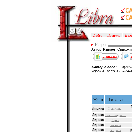
Либра
Новинки
Поэ
Kasper
Автор:
Kasper
. Список 
Автор о себе:
Звуть ме
хороше. То хоча б нiк-н
Жанр
Название
Лирика
Її життя...
Лирика
Так холодно...
Лирика
Зірки
Лирика
Без тебя
Лирика
Встреча
Пр