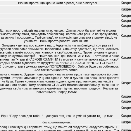
Kaspe
Вiршик про те, що краще жити в реалi, а не в вiртуалi
Kaspe
Kaspe
Kaspe
Kaspe
Вiд таких просто вiршiв на душi стає легше... Думки, яких багато i якi не можна
зказати оточуючим, знаходять свiй виклад i багато чого ранiше не зрозумiлого,
Kaspe
тає ясним i прозорим... Такi ситуацiї, як ситуацiя, що описана в цьому вiршi, не
убивають. Вони просто роблять сильнiшим...
Золушке - це твiр про кожну з нас... Адже усi ми в глибинi душi хоч раз та i
дчували себе саме такими як Попелюшка. Спочатку здається, що тобi належить
есь свiт, а потiм просто життя вносить свої корективи... Проте головне у цьому
шику не сумний настрiй... Найголовнiше, це ПАМ*ЯТАТИ БАЛ. Тобто кожна з нас
Kaspe
винна пам*ятати тi КАЗКОВI ХВИЛИНИ i у моменти смутку можна вiдкрити свої
згадки i просто вiдновити те вiдчуття ЧАРIВНОСТI, ЗАХОПЛЕНОСТI СОБОЮ.
бто знову стати в думках гарною ПОПЕЛЮШКОЮ... Хай це буде самообманом.
Але так жити набагато легше...
иалог с жизнью. Вiдразу попереджаю - написання вiрша таке, що можна його не
зумiти. Iсторiя написання у цього вiрша є. Але я думаю, що вона нiкого цiкавити
не буде. Проте хочеться висловити подяку, адже вiрш написано на лекцiї з
Kaspe
имiнального права. Тому особливе СПАСИБI Вiталiю Миколайовичу, за те, що не
докучав своїми запитаннями з кримiналу пiд час творчого процесу... Результат
всього цього - перед ВАМИ.
Kaspe
Kaspe
Kaspe
Kaspe
Вiрш "Пару слов для тебя..." - для усiх тих, хто не умiє цiнувати те, що має.
Kaspe
без комментариев...
олоднi i похмурi днi сприяють тому, що хочеться згадувати. Згадувати приємнi
Kaspe
лини життя, згадувати лiто, згадувати тих людей, з якими було дуже класно. Тож