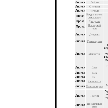
Лирика
Люблю
Лирика
О печали
Лирика
Легенда
Брудні ангели
Проза
цього світу
Проза
Две души
Последний
Проза
день
Лирика
Девушка
Лирика
Сумашедшая
П
пер
Лирика
Майбутнє
гл
вза
ву
В
Лирика
Двоє
Лирика
Тобі
Лирика
Ніч
Лирика
Я вже не та
О
Лирика
Наша история
Ві
н
Лирика
Тратим
во
Прощальный
Лирика
стих