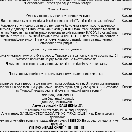
"Hостальгия" - якраз про одну з таких згадок.
Kaspe
О нас с Вами
Kaspe
Одному осiнньому вечору присвячується
Kaspe
Для людини, яку я розлюбила i якiй написано твiр "А я б тебе не так любила"
Короткий вступ: одного лiтнього вечора не було чим зайнятися, то довелося
Титися у одному з Iнтернетiвських чатiв (КПI-шнi масштаби здалися малими :)).
Не пам*ятаю як так зав*язалася розмова за унiверситети КИЄВА, i уже забула
Kaspe
очне iм*я того ЮЗЕРА, який почав гнати на наш КПI. Он весь такой на понтах, с
универа Шевченко... Ну а я з почуття щирого патрiотизму за наш унiвер,
написалися такi рядки :-Р
Kaspe
думаю, що багато хто погодиться...
рисвячується тому, хто був мрiєю... Присвячується тому, хто не зрозумiв... ЗI:
Kaspe
хотiлося написати на укр.мовi, але не вистачило слiв...
Kaspe
Я думаю, що кожен iз нас у своєму життi хотiв би вiдчути таку казку...
Kaspe
Прогуляному семiнару по кримiнальному праву присвячується...
исвячується старостi i ще кiльком таким особам, як вiн. ЗI: усi емоцiї виразити
Kaspe
овелося на рос.мовi. Бо українська - надто гарна для цього дiла :). ЗЗI: от саме
такi "хорошi" люди можуть зiпсувати перший день весни :(
Для Вас, нашi сильнi,
для Вас, нашi хорошi,
Kaspe
для Вас, нашi коханi...
Адже сьогоднi - ВАШ ДЕНЬ :))).
У кожного в життi бувають складнi перiоди...
Але я знаю: ВИ ЗМОЖЕТЕ ПОДОЛАТИ УСi ТРУДНОЩi!!! i час Вам в цьому
допоможе.
Kaspe
му, не опускайте руки, не пiддавайтеся суму i
ВДВОХ
Ви зможете подолати усi
труднощi.
Я ВiРЮ у ВАШi СИЛИ :)!!!!!!!!!!!!!!!!!