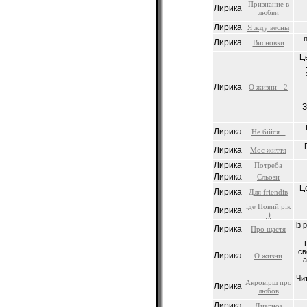
Признание в
Лирика
любви
Лирика
Я жду весны
Лирика
Висновки
Це
Лирика
О жизни - 2
З
Лирика
Не бiйся...
Лирика
Моє життя
Лирика
Потреба
Лирика
Сльози
Це
Лирика
Для friendiв
iде Новий рiк
Лирика
:)
iз 
Лирика
Про щастя
св
Лирика
О жизни
а
Чит
Акровiрш про
Лирика
любов
Лирика
Диагноз