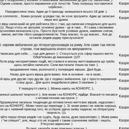
Це є освiдчення у коханнi. iз невеликим запiзненням до дня Св. Валентина :).
Kaspe
Одним словом, просто вираження усiх почуттiв. Тому попрошу поставитися
серйозно...
Kaspe
Передвесняна тема. Адже до її приходу залишилося всього 18 днiв :).
no comments... Кожен розумiє цi рядки так, як хоче зрозумiти. Адже це записанi
Kaspe
лише мої думки.
 вiрш написаний не для рейтинга (бо є i такi, що написанi спецiально для цього
:))). Якщо хтось не зрозумiє основної думки - це ж таке... Я i сама з великими
зусиллями визначила суть. Просто був потiк усiляких думок, навiяних снiгом,
зимою, життям i його швидкоплиннiстю. Тому маємо, те що маємо... Але до
Kaspe
останнiх рядкiв раджу прислухатися!
i: окреме вибачення до лiтературознавцiв за риму. Але саме так лягли
строки, тож вирiшила нiчого не виправляти.
Написано для себе..... i ще для декого :). Стосується усiх сфер нашого життя.
Kaspe
Обов*язково до виконання :)))!!!
Пiсля ряду несприятливих подiй, якi сталися в моєму життi вирiшила що треба
Kaspe
щось негайно написати. Сили вистачило тiльки на таке :).
Kaspe
продовження теми, розпочатої у попереднiх вiршах. Далi буде...
Kaspe
Назву для цього вiрша дати важко. Але ж основне - не в назвi...
й вiрш для друзiв i про друзiв. Це є подяка i вибачення. Це є просто вираження
Kaspe
стану душi... Для цього знадобилося рiвно 3 хвилини :)
Kaspe
У передчуттi свята :). Можна навiть на КОНКУРС :).
ранньої шкiльної творчостi :). Але може i на КОНКУРС пiдiйде. Взагалi-то писався
Kaspe
з оптимiстичним настроєм :)
Пiдтримуючи загальну тенденцiю до оптимiстично-життєвих вiршiв, надсилаю i
ого на КОНКУРС. Може i менi що перепаде :). Зi: може рима i не зовсiм хороша,
Kaspe
ле це є наявний приклад того, як успiшна здача залiку надихає на лiтературну
творчiсть :))).
айте першi лiтери рядкiв i не судiть, будь ласка, дуже прискiпливо :). Може рима
Kaspe
i "не пляшет", але, якщо хто не згодний з таким озаченням любовi - пишiть.
З*ясуємо вiдносини :)
Kaspe
До речi, хвороба дуже приємна i класна :)