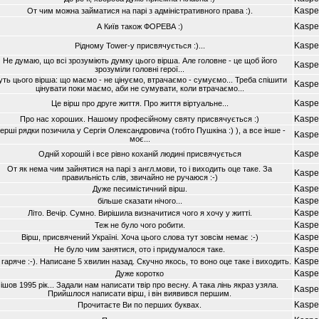
Kaspe
От чим можна займатися на парi з адмiнiстративного права :).
Kaspe
А Київ також ФОРЕВА :)
Kaspe
Рiдному Tower-y присвячується :)...
Не думаю, що всi зрозумiють думку цього вiрша. Але головне - це щоб його
Kaspe
зрозумiли головнi герої...
уть цього вiрша: що маємо - не цiнуємо, втрачаємо - сумуємо... Треба спiшити
Kaspe
цiнувати поки маємо, аби не сумувати, коли втрачаємо...
Kaspe
Це вiрш про друге життя. Про життя вiртуальне...
Kaspe
Про нас хороших. Нашому професiйному святу присвячується :)
ершi рядки позичила у Сергiя Олександровича (тобто Пушкiна :) ), а все iнше -
Kaspe
моє...
Kaspe
Однiй хорошiй i все рiвно коханiй людинi присвячується
От як нема чим зайнятися на парi з англ.мови, то i виходить оце таке. За
Kaspe
правильнiсть слiв, звичайно не ручаюся :-)
Kaspe
Дуже песимiстичний вiрш.
Kaspe
бiльше сказати нiчого...
Kaspe
Лiто. Вечiр. Сумно. Вирiшила визначитися чого я хочу у життi.
Kaspe
Теж не було чого робити.
Kaspe
Вiрш, присвячений Українi. Хоча цього слова тут зовсiм немає :-)
Kaspe
Не було чим занятися, ото i придумалося таке.
Kaspe
гаряче :-). Написане 5 хвилин назад. Скучно якось, то воно оце таке i виходить.
Kaspe
Дуже коротко
iшов 1995 рiк... Задали нам написати твiр про весну. А така лiнь якраз узяла.
Kaspe
Прийшлося написати вiрш, i вiн виявився першим.
Kaspe
Прочитаєте Ви по перших буквах.