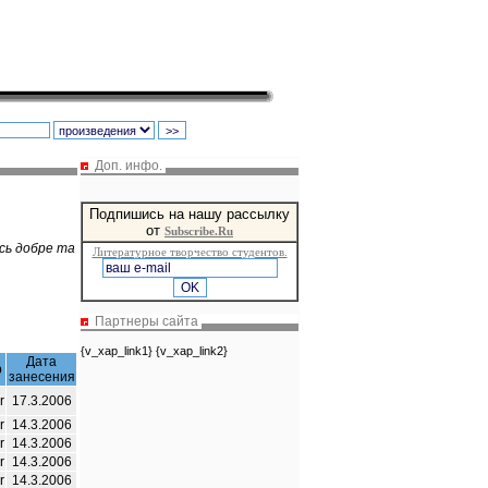
Доп. инфо.
Подпишись на нашу рассылку
от
Subscribe.Ru
ось добре та
Литературное творчество студентов.
Партнеры сайта
{v_xap_link1} {v_xap_link2}
Дата
р
занесения
r
17.3.2006
r
14.3.2006
r
14.3.2006
r
14.3.2006
r
14.3.2006