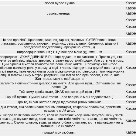
Kaspe
любов буває сумна
Kaspe
Kaspe
сумна легенда...
Kaspe
Kaspe
Kaspe
Це все про НАС. Красивих, класних, гарних, чарівних, СУПЕРових, ніжних,
Kaspe
ласкавих, усміхнених, сяючих, тендітних, сексуальних, бажанних, цікавих і
загадкових представниць прекрасної статі ;)))
Kaspe
Щиросердне зізнання ;-Р Це все про мене ;)))!!!!!!!!!!!!!!!!
опереджаю - ДУЖЕ ДИВНИЙ ВІРШ. Іще додаю - я не заміжня ;). Просто усі, хто
ечитує цей вірш відразу звертають увагу на останній рядок. Але суть не в тому.
Цим віршем я хотіла показати яке воно наше життя... Спочатку хтось грає
Kaspe
обально-важливу роль у ньому, а тоді, з часом відходить на другий план, а тоді і
галі зникає, і вже через кілька років може колись зустрінешся з тією людиною на
лиці, в магазині чи у метро і розумієш, що могло все бути зовсім, інакше, але...
Життя розставляє свої акценти.
загалі-то я оптимістично дивлюся на життя. Але даний вірш... Оптимізмом і не
Kaspe
пахне ;((((
Kaspe
Той, кому треба знати, ЗНАЄ про кого цей вірш ;-Р!!!
Kaspe
Гарний віршик. Сумненький трохи... але все рівно мені подобається ;)
Kaspe
Про те, як змінюються люди під тиском різних чинників.
дна історія, яка залишилася гарним спогадом, яскравим спалахом, приємним
Kaspe
осадом у моїй душі.
ршик про те як воно живеться, коли не вистачає часу, коли запутавшись у житті
е знаєш де шукати вихід, коли знаєш, що тебе люблять і знаєш, що не люблять
Kaspe
дночас... Одним словом, вірш, де піднято багато питань, а от з відповідями на ці
питання - не склалося...
Kaspe
прощай моя любовь...