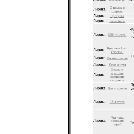
О козлах и
Лирика
стервах
Лирика
Прогулка
Лирика
Розлюбила
ЧА
Лирика
КПИ rulezzz!
т
Красота? Нет.
Лирика
Счастье!
П
Лирика
Реквием мечте
Лирика
Казка життя
Весняне
офiцiйне
Лирика
звернення
студентiв
Пр
Лирика
Для старости
д
Лирика
23 лютого
Для двох
Лирика
хороших
То
людей