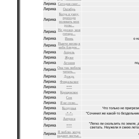
Лирика
Сегодня снег...
Лирика
Октябрь
Когда я умру,
приходи
Лирика
поливать мои
розы...
Не дрожи, моя
Лирика
гитара...
Лирика
Июнь
о н
Нынче месяц в
Лирика
небе бледен...
Лирика
Апрель
Лирика
Жуже
Лирика
Агония
по
Она так любила
Лирика
читать...
Лирика
Дождь
Лирика
Февральское
Лирика
***
Лирика
Крещенское
Лирика
Сон
Лирика
Я не сплю...
Лирика
Колдунья
Что только не пригрези
Лирика
-*-*-
"Сочинил же какой-то бездельник
Лирика
Актриса
"Легко ли скользить по земле, 
Лирика
***
светать. Неужели я смею летат
Я люблю, когда
Лирика
падают листья...