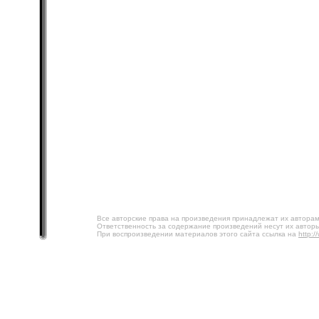
Все авторские права на произведения принадлежат их авторам
Ответственность за содержание произведений несут их авторы
При воспроизведении материалов этого сайта ссылка на
http:/