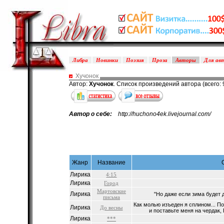
Либра
Новинки
Поэзия
Проза
Авторы
Для ав
Хучонок
Автор:
Хучонок
. Список произведений автора (всего: 
Автор о себе:
http://huchono4ek.livejournal.com/
Жанр
Название
Лирика
4:15
Лирика
Город
Мартовские
Лирика
"Но даже если зима будет д
письма
Как молью изъеден я сплином... П
Лирика
До весны
и поставьте меня на чердак,
Лирика
***