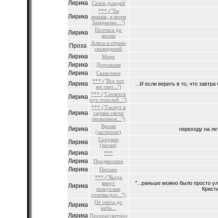
Лирика
Сезон дождей
*** ("Ты
Лирика
знаешь, в моем
Зазеркалье...")
Полчаса до
Лирика
весны
Алиса в стране
Проза
сновидений
Лирика
Море
Лирика
Дорожная
Лирика
Сказочное
*** ("Все тот
Лирика
...И если верить в то, что завтра
же свет...")
*** ("Стелется
Лирика
пух тополей...")
*** ("Гаснут в
Лирика
садике свечи
тюльпанов...")
Время
Лирика
переходу на л
(экспромт)
Сохрани
Лирика
(песня)
Лирика
***
Лирика
Предвесенее
Лирика
Письмо
*** ("Когда
вянут
"...раньше можно было просто ул
Лирика
пожухлые
Кристи
головы роз...")
От снега до
Лирика
неба...
Лирика
Предрассветное