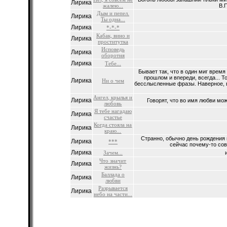
Лирика
жалею...
В.
Дым и пепел.
Лирика
Ты одна...
Лирика
*-*-*
Кабак, вино и
Лирика
проститутка
Исповедь
Лирика
оборотня
Лирика
Тебе...
Бывает так, что в один миг время
прошлом и впереди, всегда... 
Лирика
Ни о чем
бесслысленные фразы. Наверное, вы
Ангел, крылья и
Лирика
Говорят, что во имя любви мож
любовь
Я тебе нагадаю
Лирика
счастье
Когда стояла на
Лирика
краю...
Странно, обычно день рождения
Лирика
***
сейчас почему-то сов
Лирика
Зачем...
Что значит
Лирика
жизнь?
Баллада о
Лирика
любви
Разрывается
Лирика
небо на части...