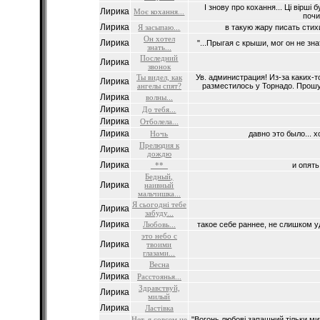
І знову про кохання... Ці вірші 
Лирика
Моє кохання...
почи
Лирика
Я засыпаю...
в такую жару писать стихи
Он хотел
Лирика
"...Прыгая с крыши, мог он не зна
знать...
Последний
Лирика
звонок
Ты видел, как
Ув. администрация! Из-за каких-т
Лирика
ангелы спят?
разместилось у Торнадо. Прошу 
Лирика
волны...
Лирика
До тебя...
Лирика
Отболела...
Лирика
Ночь
давно это было... х
Прелюдия к
Лирика
дождю
Лирика
_**_
и опять
Бедный,
Лирика
наивный
мальчишка...
Я сьогодні тебе
Лирика
забуду...
Лирика
Любовь...
такое себе раннее, не слишком уд
это небо с
Лирика
твоими
глазами...
Лирика
Весна
Лирика
Расстоянья...
Здравствуй,
Лирика
милый
Лирика
Ластівка
Нет, я совсем не
"Вогонь любові запашний тільки ми