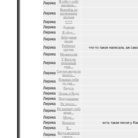
Я себе у собі
Лирика
заховала...
Коктейль из
Лирика
желтеющих
листьев
Лирика
*/*/*
Лирика
Дощове
Лирика
Я уйду...
Лебединая
Лирика
песня
Разбитое
Лирика
что-то такое написала, аж сама 
сердце
Лирика
Меланхолія
У Бога не
Лирика
приемный
день...
Сердце когда-то
Лирика
билось...
Я выпью тебя
Лирика
до дна...
Лирика
Радуга
Лирика
Огонь и Вода
Лирика
Предсказанье
Лирика
Не проси...
Не напишу тобі
Лирика
вірші...
Лирика
Море...
Лирика
Rosenrot
есть такая песня у Ram
Лирика
Я...
Когда коснется
Лирика
смерть...