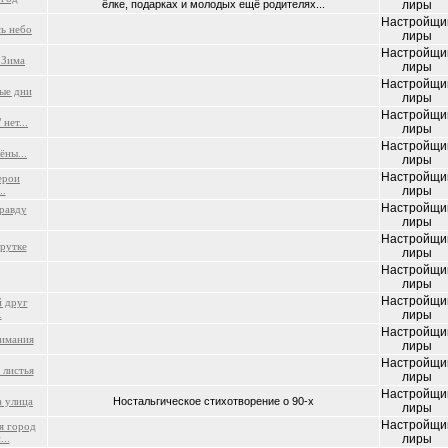
ёлке, подарках и молодых ещё родителях...
лиры
Настройщи
ь небо
лиры
Настройщи
 Зима
лиры
Настройщи
ые дни
лиры
Настройщи
нет...
лиры
Настройщи
ёны...
лиры
Настройщи
ерои
..
лиры
Настройщи
правду
лиры
Настройщи
рутке
лиры
Настройщи
лиры
Настройщи
 друг
.
лиры
Настройщи
имания
лиры
Настройщи
 листья
лиры
Настройщи
а улица
Ностальгическое стихотворение о 90-х
лиры
Настройщи
я город
..
лиры