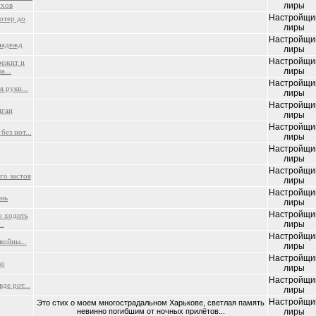
ихов
лиры
Настройщи
отер до
лиры
Настройщи
надежд
лиры
Настройщи
режит и
а...
лиры
Настройщи
 руки...
лиры
Настройщи
иган
лиры
Настройщи
без нот...
лиры
Настройщи
лиры
Настройщи
го застоя
лиры
Настройщи
нь
лиры
Настройщи
о ходить
..
лиры
Настройщи
войны...
лиры
Настройщи
во
лиры
Настройщи
де рот...
лиры
Настройщи
Это стих о моем многострадальном Харькове, светлая память
невинно погибшим от ночных прилётов...
лиры