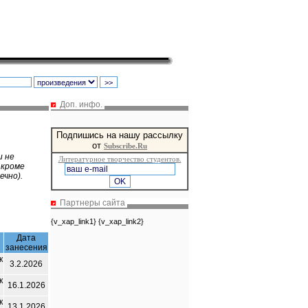
Доп. инфо.
Подпишись на нашу рассылку
от
Subscribe.Ru
и не
Литературное творчество студентов.
 кроме
ечно).
Партнеры сайта
{v_xap_link1} {v_xap_link2}
Дата
занесения
к
3.2.2026
к
16.1.2026
к
13.1.2026