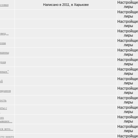
Настройщи
исовки
Написано в 2011, в Харькове
лиры
Настройщи
лиры
Настройщи
лиры
Настройщи
вец...
лиры
Настройщи
роша
лиры
Настройщи
ишины
лиры
Настройщи
ерия
лиры
Настройщи
никах"
лиры
Настройщи
ой
лиры
Настройщи
экранов
лиры
Настройщи
ость
лиры
Настройщи
аты с
.
лиры
Настройщи
оих
ывших...
лиры
Настройщи
я лето...
лиры
Настройщи
сто никто