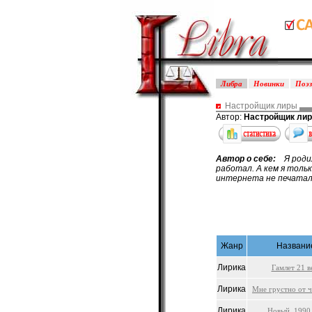
Либра
Новинки
Поэ
Настройщик лиры
Автор:
Настройщик ли
Автор о себе:
Я родилс
работал. А кем я толь
интернета не печаталс
Жанр
Названи
Лирика
Гамлет 21 в
Лирика
Мне грустно от че
Лирика
Новый, 1990