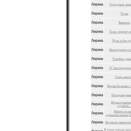
Лирика
Городские зар
Лирика
Тоска
Лирика
Вавилон
Лирика
Голос прячет пе
Лирика
Луна и без г
Лирика
Конструктор т
Лирика
Телефон дов
Лирика
О "шестидесят
Лирика
Стать книг
Лирика
Время больших 
Лирика
Несправедлив
Играя в шахм
Лирика
судьбой..
Никто из м
Лирика
одноклассников б
Лирика
Неужели закончитс
В этом городе про