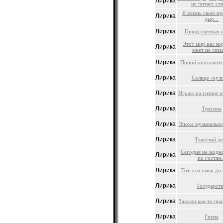
Лирика
не читает ст
Я жизнь свою пр
Лирика
дыр...
Лирика
Город светлых 
Этот мир нас ко
Лирика
мнет не спеш
Лирика
Порой опускаются
Лирика
Солнце -хул
Лирика
Играю на гитаре я 
Лирика
Трясина
Лирика
Эпоха музыкально
Лирика
Тяжёлый де
Сегодня не модн
Лирика
по гостям.
Лирика
Тот, кто умер до 
Лирика
Государст
Лирика
Зажали как-то прав
Лирика
Гиена