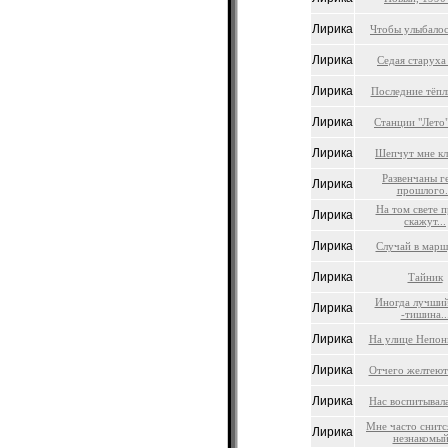
Лирика
Чтобы улыбалос
Лирика
Седая старуха
Лирика
Последние тёпл
Лирика
Станции "Лето" 
Лирика
Шепчут мне кл
Развенчаны г
Лирика
прошлого.
На том свете 
Лирика
скажут...
Лирика
Случай в марш
Лирика
Тайник
Иногда лучший
Лирика
-тишина..
Лирика
На улице Непон
Лирика
Отчего желтеют
Лирика
Нас воспитывал
Мне часто снитс
Лирика
незнакомый.