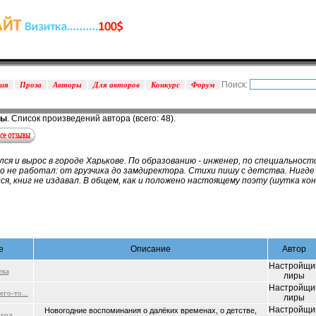
Поиск:
зия
Проза
Авторы
Для авторов
Конкурс
Форум
ры
. Список произведений автора (всего: 48).
я и вырос в городе Харькове. По образованию - инженер, по специальност
ко не работал: от грузчика до замдиректора. Стихи пишу с детства. Нигде
я, книг не издавал. В общем, как и положено настоящему поэту (шутка кон
е
Описание
Автор
Настройщи
ека
лиры
Настройщи
го-то...
лиры
Настройщи
Новогодние воспоминания о далёких временах, о детстве,
 год