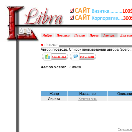
Либра
Новинки
Поэзия
Проза
Авторы
Для ав
nicezczs
Автор:
nicezczs
. Список произведений автора (всего: 
Автор о себе:
Стихи.
Жанр
Название
Описан
Лирика
Хочется лета
Украинска