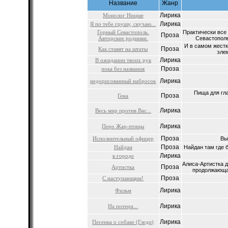
Название
Жанр
Лирика
Монолог Ницше
Лирика
Я по тебе грущу, скучаю...
Горный Севастополь.
Практически все
Проза
Авторские родники.
Севастополе 
И в самом жест
Проза
Как ставят на штаты
эле
Лирика
В ожидании твоих рук
Проза
пока без названия
Лирика
недорисованный набросок
Пища для гла
Проза
Гена
Лирика
Весь мир против Вас...
Лирика
Перо Жар-птицы
Проза
Исполнительный офицер
Вы
Проза
Найдан
Найдан там где б
Лирика
в городе
Алиса-Артистка 
Проза
Артистка
продолжающая
Проза
С наступающим!
Лирика
Фильм
Лирика
На потери...
Лирика
Песенка о собаке (Гледи)