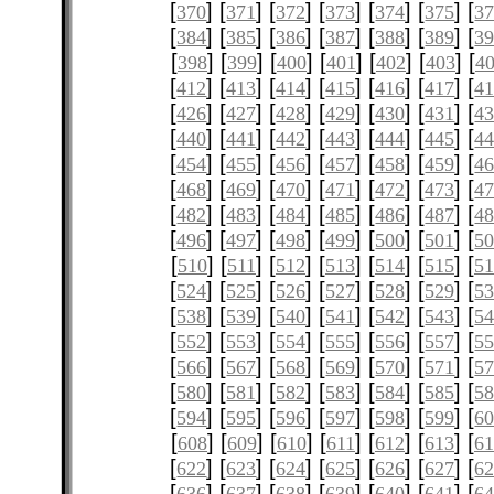
[
] [
] [
] [
] [
] [
] [
370
371
372
373
374
375
3
[
] [
] [
] [
] [
] [
] [
384
385
386
387
388
389
3
[
] [
] [
] [
] [
] [
] [
398
399
400
401
402
403
4
[
] [
] [
] [
] [
] [
] [
412
413
414
415
416
417
4
[
] [
] [
] [
] [
] [
] [
426
427
428
429
430
431
4
[
] [
] [
] [
] [
] [
] [
440
441
442
443
444
445
4
[
] [
] [
] [
] [
] [
] [
454
455
456
457
458
459
4
[
] [
] [
] [
] [
] [
] [
468
469
470
471
472
473
4
[
] [
] [
] [
] [
] [
] [
482
483
484
485
486
487
4
[
] [
] [
] [
] [
] [
] [
496
497
498
499
500
501
5
[
] [
] [
] [
] [
] [
] [
510
511
512
513
514
515
51
[
] [
] [
] [
] [
] [
] [
524
525
526
527
528
529
5
[
] [
] [
] [
] [
] [
] [
538
539
540
541
542
543
5
[
] [
] [
] [
] [
] [
] [
552
553
554
555
556
557
5
[
] [
] [
] [
] [
] [
] [
566
567
568
569
570
571
5
[
] [
] [
] [
] [
] [
] [
580
581
582
583
584
585
5
[
] [
] [
] [
] [
] [
] [
594
595
596
597
598
599
6
[
] [
] [
] [
] [
] [
] [
608
609
610
611
612
613
61
[
] [
] [
] [
] [
] [
] [
622
623
624
625
626
627
6
[
] [
] [
] [
] [
] [
] [