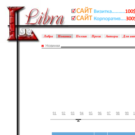
Либра
Новинки
Поэзия
Проза
Авторы
Для ав
Новинки
91
92
93
94
95
96
97
98
99