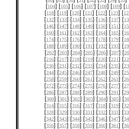
[
] [
] [
] [
] [
] [
] [
104
105
106
107
108
109
1
[
] [
] [
] [
] [
] [
] [
118
119
120
121
122
123
12
[
] [
] [
] [
] [
] [
] [
132
133
134
135
136
137
1
[
] [
] [
] [
] [
] [
] [
146
147
148
149
150
151
1
[
] [
] [
] [
] [
] [
] [
160
161
162
163
164
165
1
[
] [
] [
] [
] [
] [
] [
174
175
176
177
178
179
1
[
] [
] [
] [
] [
] [
] [
188
189
190
191
192
193
1
[
] [
] [
] [
] [
] [
] [
202
203
204
205
206
207
2
[
] [
] [
] [
] [
] [
] [
216
217
218
219
220
221
2
[
] [
] [
] [
] [
] [
] [
230
231
232
233
234
235
2
[
] [
] [
] [
] [
] [
] [
244
245
246
247
248
249
2
[
] [
] [
] [
] [
] [
] [
258
259
260
261
262
263
2
[
] [
] [
] [
] [
] [
] [
272
273
274
275
276
277
2
[
] [
] [
] [
] [
] [
] [
286
287
288
289
290
291
2
[
] [
] [
] [
] [
] [
] [
300
301
302
303
304
305
3
[
] [
] [
] [
] [
] [
] [
314
315
316
317
318
319
3
[
] [
] [
] [
] [
] [
] [
328
329
330
331
332
333
3
[
] [
] [
] [
] [
] [
] [
342
343
344
345
346
347
3
[
] [
] [
] [
] [
] [
] [
356
357
358
359
360
361
3