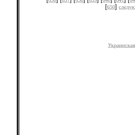
636
637
638
639
640
641
6
[
]
650
следую
Украинская