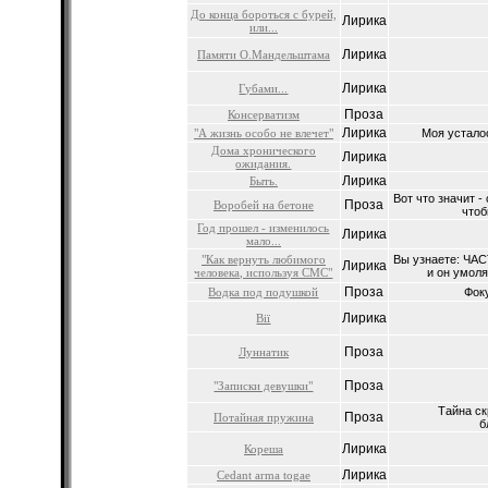
До конца бороться с бурей,
Лирика
или...
Лирика
Памяти О.Мандельштама
Лирика
Губами...
Проза
Консерватизм
Лирика
"А жизнь особо не влечет"
Моя усталос
Дома хронического
Лирика
ожидания.
Лирика
Быть.
Вот что значит -
Проза
Воробей на бетоне
чтоб
Год прошел - изменилось
Лирика
мало...
"Как вернуть любимого
Вы узнаете: ЧАС
Лирика
человека, используя СМС"
и он умоля
Проза
Водка под подушкой
Фок
Лирика
Вії
Проза
Луннатик
Проза
"Записки девушки"
Тайна с
Проза
Потайная пружина
б
Лирика
Кореша
Лирика
Cedant arma togae