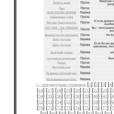
Воинская ч
Проза
Украсть знамя
расф
Проза
Двоє
Лирика
НЕБЕЗПЕЧНІ ЗВ'ЯЗКИ
Проза
незбагненна суміш
И если думаете
Проза
Вот она, благодарность
ошибае
ЧТО ТАМ... НА УКРАИНЕ
Вы – оппозицион
Проза
?
вял
Проза
Винный погреб лейтенанта
На бе
Лирика
Лицо уродства
Если бы мы да
Лирика
Лицо уродства
красивому, нес
Лирика
Холодный романс
ро
Проза
Сходили на тренировку
Вое
Проза
Диалог
Лирика
Короткий стих
Лирика
Возвание к Евромайдану
Лирика
На безымянном корабле.
[
] [
] [
] [
]
<-- предыдущая страница
1
2
3
4
[
] [
] [
] [
] [
] [
] [
] [
] [
16
17
18
19
20
21
22
23
[
] [
] [
] [
] [
] [
] [
] [
] [
34
35
36
37
38
39
40
41
[
] [
] [
] [
] [
] [
] [
] [
] [
52
53
54
55
56
57
58
59
[
] [
] [
] [
] [
] [
] [
] [
] [
70
71
72
73
74
75
76
77
[
] [
] [
] [
] [
] [
] [
] [
] 
88
89
90
91
92
93
94
95