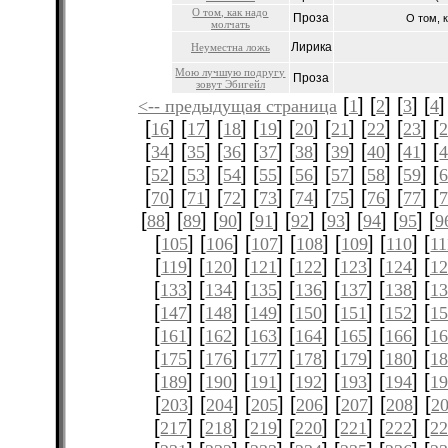
О том, как надо
Проза
О том, 
молчать
Лирика
Неуместна ложь
Мою лучшую подругу
Проза
зовут Эбигейл
[
] [
] [
] [
]
<-- предыдущая страница
1
2
3
4
[
] [
] [
] [
] [
] [
] [
] [
] [
16
17
18
19
20
21
22
23
[
] [
] [
] [
] [
] [
] [
] [
] [
34
35
36
37
38
39
40
41
[
] [
] [
] [
] [
] [
] [
] [
] [
52
53
54
55
56
57
58
59
[
] [
] [
] [
] [
] [
] [
] [
] [
70
71
72
73
74
75
76
77
[
] [
] [
] [
] [
] [
] [
] [
] [
88
89
90
91
92
93
94
95
9
[
] [
] [
] [
] [
] [
] [
105
106
107
108
109
110
11
[
] [
] [
] [
] [
] [
] [
119
120
121
122
123
124
12
[
] [
] [
] [
] [
] [
] [
133
134
135
136
137
138
1
[
] [
] [
] [
] [
] [
] [
147
148
149
150
151
152
1
[
] [
] [
] [
] [
] [
] [
161
162
163
164
165
166
1
[
] [
] [
] [
] [
] [
] [
175
176
177
178
179
180
1
[
] [
] [
] [
] [
] [
] [
189
190
191
192
193
194
1
[
] [
] [
] [
] [
] [
] [
203
204
205
206
207
208
2
[
] [
] [
] [
] [
] [
] [
217
218
219
220
221
222
2