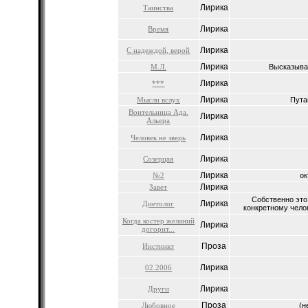
Лирика
Таинства
Лирика
Время
Лирика
С надеждой, верой
Лирика
М.Л.
Высказыван
Лирика
***
Лирика
Мысли вслух
Путан
Воительница Ада.
Лирика
Альера
Лирика
Человек не зверь
Лирика
Созерцая
Лирика
№2
ок
Лирика
Завет
Собственно это
Лирика
Диетолог
конкретному челов
Когда костер желаний
Лирика
догорит...
Проза
Инстинкт
Лирика
02.2006
Лирика
Други
Проза
Любовное
(н