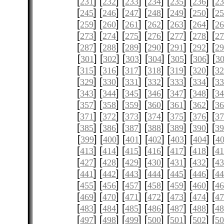
[
] [
] [
] [
] [
] [
] [
231
232
233
234
235
236
2
[
] [
] [
] [
] [
] [
] [
245
246
247
248
249
250
2
[
] [
] [
] [
] [
] [
] [
259
260
261
262
263
264
2
[
] [
] [
] [
] [
] [
] [
273
274
275
276
277
278
2
[
] [
] [
] [
] [
] [
] [
287
288
289
290
291
292
2
[
] [
] [
] [
] [
] [
] [
301
302
303
304
305
306
3
[
] [
] [
] [
] [
] [
] [
315
316
317
318
319
320
3
[
] [
] [
] [
] [
] [
] [
329
330
331
332
333
334
3
[
] [
] [
] [
] [
] [
] [
343
344
345
346
347
348
3
[
] [
] [
] [
] [
] [
] [
357
358
359
360
361
362
3
[
] [
] [
] [
] [
] [
] [
371
372
373
374
375
376
3
[
] [
] [
] [
] [
] [
] [
385
386
387
388
389
390
3
[
] [
] [
] [
] [
] [
] [
399
400
401
402
403
404
4
[
] [
] [
] [
] [
] [
] [
413
414
415
416
417
418
4
[
] [
] [
] [
] [
] [
] [
427
428
429
430
431
432
4
[
] [
] [
] [
] [
] [
] [
441
442
443
444
445
446
4
[
] [
] [
] [
] [
] [
] [
455
456
457
458
459
460
4
[
] [
] [
] [
] [
] [
] [
469
470
471
472
473
474
4
[
] [
] [
] [
] [
] [
] [
483
484
485
486
487
488
4
[
] [
] [
] [
] [
] [
] [
497
498
499
500
501
502
5