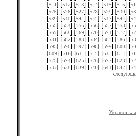
[
] [
] [
] [
] [
] [
] [
511
512
513
514
515
516
51
[
] [
] [
] [
] [
] [
] [
525
526
527
528
529
530
5
[
] [
] [
] [
] [
] [
] [
539
540
541
542
543
544
5
[
] [
] [
] [
] [
] [
] [
553
554
555
556
557
558
5
[
] [
] [
] [
] [
] [
] [
567
568
569
570
571
572
5
[
] [
] [
] [
] [
] [
] [
581
582
583
584
585
586
5
[
] [
] [
] [
] [
] [
] [
595
596
597
598
599
600
6
[
] [
] [
] [
] [
] [
] [
609
610
611
612
613
614
61
[
] [
] [
] [
] [
] [
] [
623
624
625
626
627
628
6
[
] [
] [
] [
] [
] [
] [
637
638
639
640
641
642
6
следующа
Украинская