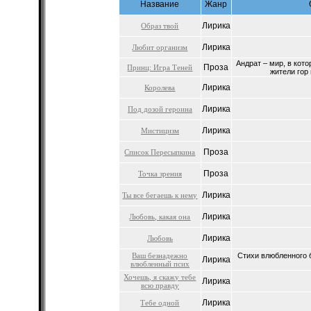
Название
Жанр
Лирика
Образ твой
Лирика
Любит организм
Андрат – мир, в кот
Проза
Принц: Игра Теней
жители гор 
Лирика
Королева
Лирика
Под дозой героина
Лирика
Мистицизм
Проза
Список Пересыпкина
Проза
Точка зрения
Лирика
Ты все бегаешь к нему
Лирика
Любовь, какая она
Лирика
Любовь
Ваш безнадежно
Стихи влюбленного б
Лирика
влюбленный псих
Хочешь, я скажу тебе
Лирика
всю правду
Лирика
Тебе одной