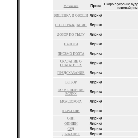
Скоро в украине буд
Проза
Мохнатка
пляжнай рома
Лирика
ВИШЕНКА И ОВОЩИ
Лирика
ПОЭТ ГРАЖДАНИН
Лирика
ДОЗОР ПО ТЫЛУ
Лирика
НАЛОГИ
Лирика
ПИСЬМО ПОЭТА
СКАЗАНИЕ О
Лирика
СПАСАТЕЛЯХ
Лирика
ПРЕДСКАЗАНИЕ
Лирика
ВЫБОР
РАЗМЫШЛЕНИЯ
Лирика
ВСЛУХ
Лирика
МОЯ ДОРОГА
Лирика
КАРАТЕЛИ
Лирика
ОНИ
Лирика
ОПИШИ
Лирика
СУД
Лирика
ДЫХАНИЕ