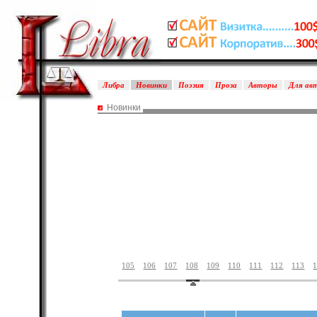
Либра
Новинки
Поэзия
Проза
Авторы
Для ав
Новинки
105
106
107
108
109
110
111
112
113