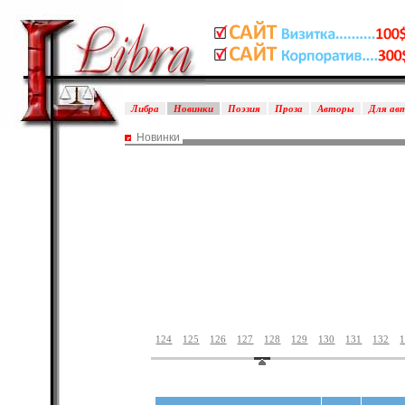
Либра
Новинки
Поэзия
Проза
Авторы
Для ав
Новинки
124
125
126
127
128
129
130
131
132