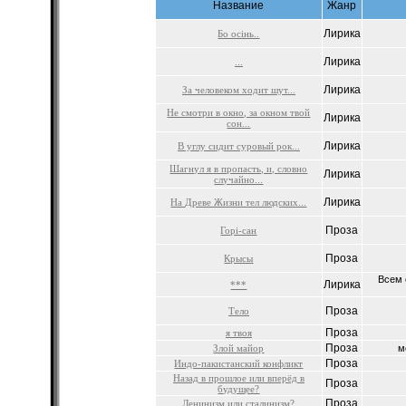
Название
Жанр
Лирика
Бо осінь..
Лирика
...
Лирика
За человеком ходит шут...
Не смотри в окно, за окном твой
Лирика
сон...
Лирика
В углу сидит суровый рок...
Шагнул я в пропасть, и, словно
Лирика
случайно...
Лирика
На Древе Жизни тел людских...
Проза
Горі-сан
Проза
Крысы
Всем 
Лирика
***
Проза
Тело
Проза
я твоя
Проза
Злой майор
м
Проза
Индо-пакистанский конфликт
Назад в прошлое или вперёд в
Проза
будущее?
Проза
Ленинизм или сталинизм?