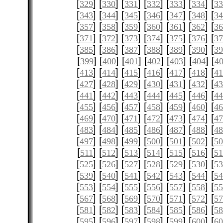
[
] [
] [
] [
] [
] [
] [
329
330
331
332
333
334
3
[
] [
] [
] [
] [
] [
] [
343
344
345
346
347
348
3
[
] [
] [
] [
] [
] [
] [
357
358
359
360
361
362
3
[
] [
] [
] [
] [
] [
] [
371
372
373
374
375
376
3
[
] [
] [
] [
] [
] [
] [
385
386
387
388
389
390
3
[
] [
] [
] [
] [
] [
] [
399
400
401
402
403
404
4
[
] [
] [
] [
] [
] [
] [
413
414
415
416
417
418
4
[
] [
] [
] [
] [
] [
] [
427
428
429
430
431
432
4
[
] [
] [
] [
] [
] [
] [
441
442
443
444
445
446
4
[
] [
] [
] [
] [
] [
] [
455
456
457
458
459
460
4
[
] [
] [
] [
] [
] [
] [
469
470
471
472
473
474
4
[
] [
] [
] [
] [
] [
] [
483
484
485
486
487
488
4
[
] [
] [
] [
] [
] [
] [
497
498
499
500
501
502
5
[
] [
] [
] [
] [
] [
] [
511
512
513
514
515
516
51
[
] [
] [
] [
] [
] [
] [
525
526
527
528
529
530
5
[
] [
] [
] [
] [
] [
] [
539
540
541
542
543
544
5
[
] [
] [
] [
] [
] [
] [
553
554
555
556
557
558
5
[
] [
] [
] [
] [
] [
] [
567
568
569
570
571
572
5
[
] [
] [
] [
] [
] [
] [
581
582
583
584
585
586
5
[
] [
] [
] [
] [
] [
] [
595
596
597
598
599
600
6