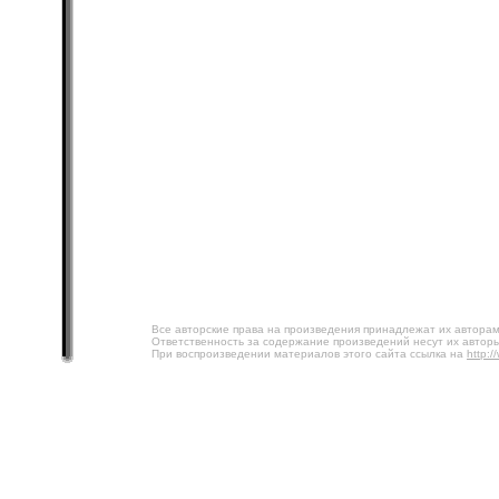
Все авторские права на произведения принадлежат их авторам
Ответственность за содержание произведений несут их авторы
При воспроизведении материалов этого сайта ссылка на
http:/