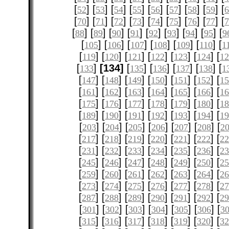
[
] [
] [
] [
] [
] [
] [
] [
] [
52
53
54
55
56
57
58
59
[
] [
] [
] [
] [
] [
] [
] [
] [
70
71
72
73
74
75
76
77
[
] [
] [
] [
] [
] [
] [
] [
] [
88
89
90
91
92
93
94
95
9
[
] [
] [
] [
] [
] [
] [
105
106
107
108
109
110
1
[
] [
] [
] [
] [
] [
] [
119
120
121
122
123
124
12
[
]
[134]
[
] [
] [
] [
] [
133
135
136
137
138
1
[
] [
] [
] [
] [
] [
] [
147
148
149
150
151
152
1
[
] [
] [
] [
] [
] [
] [
161
162
163
164
165
166
1
[
] [
] [
] [
] [
] [
] [
175
176
177
178
179
180
1
[
] [
] [
] [
] [
] [
] [
189
190
191
192
193
194
1
[
] [
] [
] [
] [
] [
] [
203
204
205
206
207
208
2
[
] [
] [
] [
] [
] [
] [
217
218
219
220
221
222
2
[
] [
] [
] [
] [
] [
] [
231
232
233
234
235
236
2
[
] [
] [
] [
] [
] [
] [
245
246
247
248
249
250
2
[
] [
] [
] [
] [
] [
] [
259
260
261
262
263
264
2
[
] [
] [
] [
] [
] [
] [
273
274
275
276
277
278
2
[
] [
] [
] [
] [
] [
] [
287
288
289
290
291
292
2
[
] [
] [
] [
] [
] [
] [
301
302
303
304
305
306
3
[
] [
] [
] [
] [
] [
] [
315
316
317
318
319
320
3