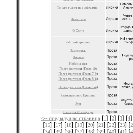
Помесь 
Лирика
Те, кто гуляет под звёздами...
А если
Через
Лирика
Ненастное
осень.
Откуда-
Лирика
О Свече
давно
НИ к че
Лирика
Рабочий времени
то оф
Проза
Зарисовка.
Подслу
Проза
Полюса
ра
Проза
Небесна фея
Проза
Полёт фантазии (Глава 10)
Проза
Полёт фантазии (Главы 7-9)
Проза
Полёт фантазии (Главы 5-6)
Иногд
Проза
Полёт фантазии (Главы 1-4)
точке,
Проза
Размышления о Времени
опусто
Проза
Эйн
близк
Проза
1 минута 43 секунды
[
] [
] [
] [
]
<-- предыдущая страница
1
2
3
4
[
] [
] [
] [
] [
] [
] [
] [
] [
16
17
18
19
20
21
22
23
[
] [
] [
] [
] [
] [
] [
] [
] [
34
35
36
37
38
39
40
41