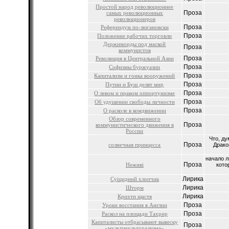
Простой народ революционнее
Проза
самых революционных
революционеров
Проза
Референдум по-зюгановски
Проза
Положение рабочих торговли
Держиморды под маской
Проза
коммунистов
Проза
Революция в Центральной Азии
Проза
Софизмы буржуазии
Проза
Капитализм и гонка вооружений
Проза
Путин и Буш делят мир
Проза
О левом и правом оппортунизме
Проза
Об удушении свободы личности
Проза
О расколе в комдвижении
Обзор современного
Проза
коммунистического движения в
России
Что, ду
Проза
солнечная принцесса
Драко
начало 
Проза
Неживі
кото
Лирика
Суіцидний хлопчик
Лирика
Шторм
Лирика
Крихти щастя
Проза
Уроки восстания в Англии
Проза
Раскол на площади Тахрир
Капиталисты отбрасывают вывеску
Проза
«мультикультурализма»