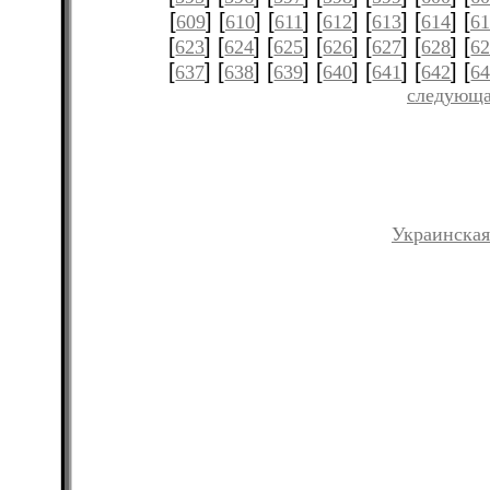
[
] [
] [
] [
] [
] [
] [
609
610
611
612
613
614
61
[
] [
] [
] [
] [
] [
] [
623
624
625
626
627
628
6
[
] [
] [
] [
] [
] [
] [
637
638
639
640
641
642
6
следующа
Украинская