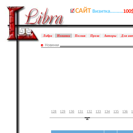
Либра
Новинки
Поэзия
Проза
Авторы
Для ав
Новинки
128
129
130
131
132
133
134
135
136