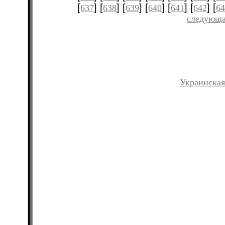
[
] [
] [
] [
] [
] [
] [
637
638
639
640
641
642
6
следующа
Украинская