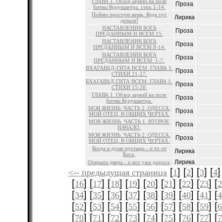
ГЛАВА 1. Обзор армий на поле
Проза
битвы Курукшетра. стих 1-14.
Пойми простую вещь. Куда тут
Лирика
деться?
НАСТАВЛЕНИЯ БОГА
Проза
ПРЕДАННЫМ И ВСЕМ.15.
НАСТАВЛЕНИЯ БОГА
Проза
ПРЕДАННЫМ И ВСЕМ.8-14.
НАСТАВЛЕНИЯ БОГА
Проза
ПРЕДАННЫМ И ВСЕМ. 1-7.
ВХАГАВАД-ГИТА ВСЕМ. ГЛАВА 1.
Проза
СТИХИ 21-27.
БХАГАВАД-ГИТА ВСЕМ. ГЛАВА 1.
Проза
СТИХИ 15-20.
ГЛАВА 1. Обзор армий на поле
Проза
битвы Курукшетра.
МОЯ ЖИЗНЬ. ЧАСТЬ 2. ОДЕССА.
Проза
МОЙ ОТЕЦ. В ОБЩИХ ЧЕРТАХ.
МОЯ ЖИЗНЬ. ЧАСТЬ 1. ВТОРОЕ
Проза
НАЧАЛО.
МОЯ ЖИЗНЬ. ЧАСТЬ 2. ОДЕССА.
Проза
МОЙ ОТЕЦ. В ОБЩИХ ЧЕРТАХ.
Когда в душе пустырь - и то от
Лирика
Бога,
Лирика
Открыта дверь - и вот уже дорога,
[
] [
] [
] [
]
<-- предыдущая страница
1
2
3
4
[
] [
] [
] [
] [
] [
] [
] [
] [
16
17
18
19
20
21
22
23
[
] [
] [
] [
] [
] [
] [
] [
] [
34
35
36
37
38
39
40
41
[
] [
] [
] [
] [
] [
] [
] [
] [
52
53
54
55
56
57
58
59
[
] [
] [
] [
] [
] [
] [
] [
] [
70
71
72
73
74
75
76
77