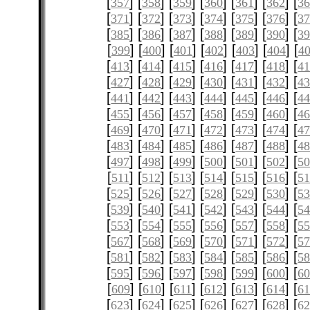
[
] [
] [
] [
] [
] [
] [
357
358
359
360
361
362
3
[
] [
] [
] [
] [
] [
] [
371
372
373
374
375
376
3
[
] [
] [
] [
] [
] [
] [
385
386
387
388
389
390
3
[
] [
] [
] [
] [
] [
] [
399
400
401
402
403
404
4
[
] [
] [
] [
] [
] [
] [
413
414
415
416
417
418
4
[
] [
] [
] [
] [
] [
] [
427
428
429
430
431
432
4
[
] [
] [
] [
] [
] [
] [
441
442
443
444
445
446
4
[
] [
] [
] [
] [
] [
] [
455
456
457
458
459
460
4
[
] [
] [
] [
] [
] [
] [
469
470
471
472
473
474
4
[
] [
] [
] [
] [
] [
] [
483
484
485
486
487
488
4
[
] [
] [
] [
] [
] [
] [
497
498
499
500
501
502
5
[
] [
] [
] [
] [
] [
] [
511
512
513
514
515
516
51
[
] [
] [
] [
] [
] [
] [
525
526
527
528
529
530
5
[
] [
] [
] [
] [
] [
] [
539
540
541
542
543
544
5
[
] [
] [
] [
] [
] [
] [
553
554
555
556
557
558
5
[
] [
] [
] [
] [
] [
] [
567
568
569
570
571
572
5
[
] [
] [
] [
] [
] [
] [
581
582
583
584
585
586
5
[
] [
] [
] [
] [
] [
] [
595
596
597
598
599
600
6
[
] [
] [
] [
] [
] [
] [
609
610
611
612
613
614
61
[
] [
] [
] [
] [
] [
] [
623
624
625
626
627
628
6