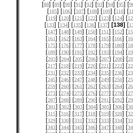
[
] [
] [
] [
] [
] [
] [
] [
] [
88
89
90
91
92
93
94
95
9
[
] [
] [
] [
] [
] [
] [
105
106
107
108
109
110
1
[
] [
] [
] [
] [
] [
] [
119
120
121
122
123
124
12
[
] [
] [
] [
] [
]
[138]
[
133
134
135
136
137
1
[
] [
] [
] [
] [
] [
] [
147
148
149
150
151
152
1
[
] [
] [
] [
] [
] [
] [
161
162
163
164
165
166
1
[
] [
] [
] [
] [
] [
] [
175
176
177
178
179
180
1
[
] [
] [
] [
] [
] [
] [
189
190
191
192
193
194
1
[
] [
] [
] [
] [
] [
] [
203
204
205
206
207
208
2
[
] [
] [
] [
] [
] [
] [
217
218
219
220
221
222
2
[
] [
] [
] [
] [
] [
] [
231
232
233
234
235
236
2
[
] [
] [
] [
] [
] [
] [
245
246
247
248
249
250
2
[
] [
] [
] [
] [
] [
] [
259
260
261
262
263
264
2
[
] [
] [
] [
] [
] [
] [
273
274
275
276
277
278
2
[
] [
] [
] [
] [
] [
] [
287
288
289
290
291
292
2
[
] [
] [
] [
] [
] [
] [
301
302
303
304
305
306
3
[
] [
] [
] [
] [
] [
] [
315
316
317
318
319
320
3
[
] [
] [
] [
] [
] [
] [
329
330
331
332
333
334
3
[
] [
] [
] [
] [
] [
] [
343
344
345
346
347
348
3