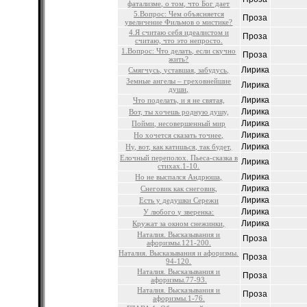
фатализме, о том, что Бог дает
5.Вопрос: Чем объясняется
Проза
увеличение Фильмов о мистике?
4.Я считаю себя идеалистом и
Проза
считаю, что это непросто.
1.Вопрос: Что делать, если скучно
Проза
жить?
Лирика
Смягчусь, уставшая, забудусь,
Земные ангелы – греховнейшие
Лирика
души,
Лирика
Что поделать, и я не святая,
Лирика
Вот, ты хочешь родную душу,
Лирика
Пойми, несовершенный мир
Лирика
Но хочется сказать точнее,
Лирика
Ну, вот, как катишься, так будет,
Елочный переполох. Пьеса-сказка в
Лирика
стихах.1-10.
Лирика
Но не выспался Андрюша,
Лирика
Снеговик как снеговик,
Лирика
Есть у дедушки Сережи
Лирика
У любого у зверенка:
Лирика
Кружат за окном снежинки,
Наталия. Высказывания и
Проза
афоризмы.121-200.
Наталия. Высказывания и афоризмы.
Проза
94-120.
Наталия. Высказывания и
Проза
афоризмы.77-93.
Наталия. Высказывания и
Проза
афоризмы.1-76.