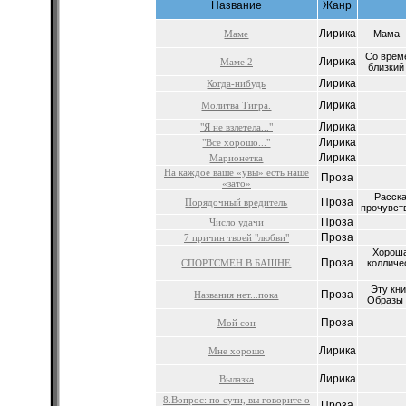
Название
Жанр
Лирика
Маме
Мама -
Со врем
Лирика
Маме 2
близкий 
Лирика
Когда-нибудь
Лирика
Молитва Тигра.
Лирика
"Я не взлетела..."
Лирика
"Всё хорошо..."
Лирика
Марионетка
На каждое ваше «увы» есть наше
Проза
«зато»
Расска
Проза
Порядочный вредитель
прочувств
Проза
Число удачи
Проза
7 причин твоей "любви"
Хороша
Проза
СПОРТСМЕН В БАШНЕ
колличе
Эту кни
Проза
Названия нет...пока
Образы 
Проза
Мой сон
Лирика
Мне хорошо
Лирика
Вылазка
8.Вопрос: по сути, вы говорите о
Проза