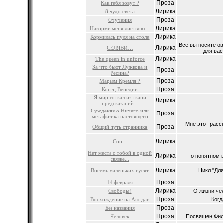
Проза
Как тебя зовут ?
Лирика
8 чудо света
Проза
Очучения
Лирика
Накорми меня листвою…
Лирика
Кормилась пуля на столе
Все вы носите о
Лирика
СЕЛЯВИ…
для вас
Лирика
The queen in unforce
За что бьют Лужкова и
Проза
Ресина?
Проза
Маразм Кремля ?
Проза
Конец Венедии
Я мир соткал из ткани
Лирика
предсказаний...
Суждения о Ничего или
Проза
метафизика настоящего
Мне этот расс
Проза
Общий путь странника
Лирика
Сон...
Нет места с тобой в одной
Лирика
о понятном в
связке...
Лирика
Восемь маленьких гусят
Цикл "Для
Проза
14 февраля
Лирика
Свободы!
О жизни чел
Проза
Восхождение на Аю-даг
Когд
Проза
Без названия
Проза
Человек
Посвящен Фили