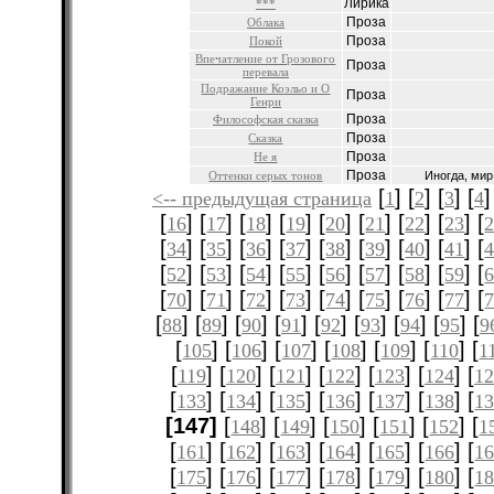
Лирика
***
Проза
Облака
Проза
Покой
Впечатление от Грозового
Проза
перевала
Подражание Коэльо и О
Проза
Генри
Проза
Философская сказка
Проза
Сказка
Проза
Не я
Проза
Оттенки серых тонов
Иногда, мир 
[
] [
] [
] [
]
<-- предыдущая страница
1
2
3
4
[
] [
] [
] [
] [
] [
] [
] [
] [
16
17
18
19
20
21
22
23
[
] [
] [
] [
] [
] [
] [
] [
] [
34
35
36
37
38
39
40
41
[
] [
] [
] [
] [
] [
] [
] [
] [
52
53
54
55
56
57
58
59
[
] [
] [
] [
] [
] [
] [
] [
] [
70
71
72
73
74
75
76
77
[
] [
] [
] [
] [
] [
] [
] [
] [
88
89
90
91
92
93
94
95
9
[
] [
] [
] [
] [
] [
] [
105
106
107
108
109
110
1
[
] [
] [
] [
] [
] [
] [
119
120
121
122
123
124
12
[
] [
] [
] [
] [
] [
] [
133
134
135
136
137
138
1
[147]
[
] [
] [
] [
] [
] [
148
149
150
151
152
1
[
] [
] [
] [
] [
] [
] [
161
162
163
164
165
166
1
[
] [
] [
] [
] [
] [
] [
175
176
177
178
179
180
1