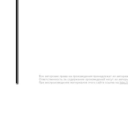
Все авторские права на произведения принадлежат их авторам
Ответственность за содержание произведений несут их авторы
При воспроизведении материалов этого сайта ссылка на
http:/