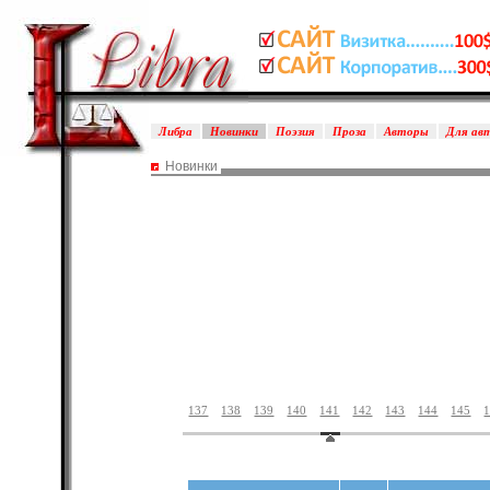
Либра
Новинки
Поэзия
Проза
Авторы
Для ав
Новинки
137
138
139
140
141
142
143
144
145