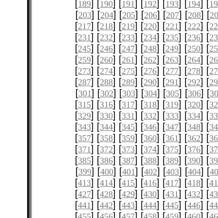
[
] [
] [
] [
] [
] [
] [
189
190
191
192
193
194
1
[
] [
] [
] [
] [
] [
] [
203
204
205
206
207
208
2
[
] [
] [
] [
] [
] [
] [
217
218
219
220
221
222
2
[
] [
] [
] [
] [
] [
] [
231
232
233
234
235
236
2
[
] [
] [
] [
] [
] [
] [
245
246
247
248
249
250
2
[
] [
] [
] [
] [
] [
] [
259
260
261
262
263
264
2
[
] [
] [
] [
] [
] [
] [
273
274
275
276
277
278
2
[
] [
] [
] [
] [
] [
] [
287
288
289
290
291
292
2
[
] [
] [
] [
] [
] [
] [
301
302
303
304
305
306
3
[
] [
] [
] [
] [
] [
] [
315
316
317
318
319
320
3
[
] [
] [
] [
] [
] [
] [
329
330
331
332
333
334
3
[
] [
] [
] [
] [
] [
] [
343
344
345
346
347
348
3
[
] [
] [
] [
] [
] [
] [
357
358
359
360
361
362
3
[
] [
] [
] [
] [
] [
] [
371
372
373
374
375
376
3
[
] [
] [
] [
] [
] [
] [
385
386
387
388
389
390
3
[
] [
] [
] [
] [
] [
] [
399
400
401
402
403
404
4
[
] [
] [
] [
] [
] [
] [
413
414
415
416
417
418
4
[
] [
] [
] [
] [
] [
] [
427
428
429
430
431
432
4
[
] [
] [
] [
] [
] [
] [
441
442
443
444
445
446
4
[
] [
] [
] [
] [
] [
] [
455
456
457
458
459
460
4