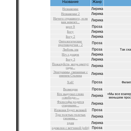
Название
Жанр
Лирика
Незнакомке
Лирика
Незнакомке 2
Ничего страшного, если
Лирика
вам невезет...
Проза
крот 9
Лирика
Богу
Лирика
Богу 2
Онтологические
Проза
противоречия - 2
Проза
Любовь зла
Так ска
Лирика
Ніч з дощем
Лирика
Богу 3
Пожалуйста, когда цветут
Лирика
сады...
Эпиграммы, связанные с
Лирика
именем Сталина
Проза
Хэй!
Филип
Проза
Возмездие
Кто выдумал слово
«Мы все взаперт
Лирика
«свобода»...
меньшем простр
Философы родятся
Лирика
стариками...
Проза
Иллюзия будет великой
Три толстых-толстых
Лирика
гномика...
Лирика
храм
Проза
одеколон с ветчиной (edit)