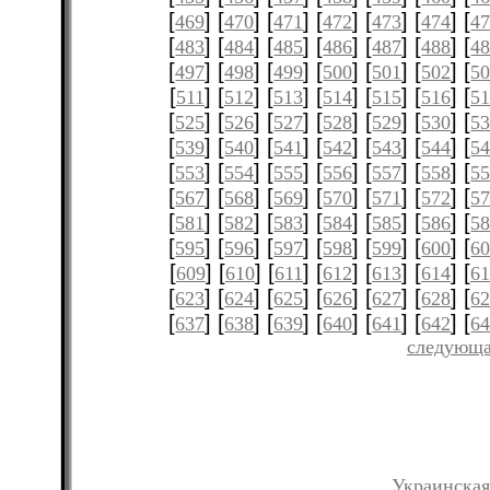
[
] [
] [
] [
] [
] [
] [
469
470
471
472
473
474
4
[
] [
] [
] [
] [
] [
] [
483
484
485
486
487
488
4
[
] [
] [
] [
] [
] [
] [
497
498
499
500
501
502
5
[
] [
] [
] [
] [
] [
] [
511
512
513
514
515
516
51
[
] [
] [
] [
] [
] [
] [
525
526
527
528
529
530
5
[
] [
] [
] [
] [
] [
] [
539
540
541
542
543
544
5
[
] [
] [
] [
] [
] [
] [
553
554
555
556
557
558
5
[
] [
] [
] [
] [
] [
] [
567
568
569
570
571
572
5
[
] [
] [
] [
] [
] [
] [
581
582
583
584
585
586
5
[
] [
] [
] [
] [
] [
] [
595
596
597
598
599
600
6
[
] [
] [
] [
] [
] [
] [
609
610
611
612
613
614
61
[
] [
] [
] [
] [
] [
] [
623
624
625
626
627
628
6
[
] [
] [
] [
] [
] [
] [
637
638
639
640
641
642
6
следующа
Украинская