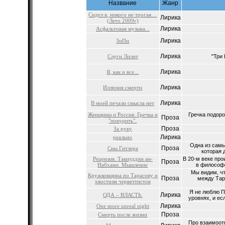
Название
Жанр
Сидел я, никого не трогая…
Лирика
(Лето 2009г)
Лирика
Асфальтовая музыка...
Лирика
ЗиПи
Лирика
Слуги Лилит
"Три 
Лирика
Я, как и все...
Лирика
Иллюзия смерти
Лирика
В моей печали смысла нет
Женщины и Россия. Гречка и
Гречка подоро
Проза
"покурить".
Проза
За руку
Лирика
реально
Одна из самы
Проза
Сны Гитлера
которая 
Рецензия. Такиуддин ан-
В 20-м веке про
Проза
Набхани. Мышление
в философс
Мы видим, чт
Кружковщина по Тарасову и
Проза
между Тар
хвостизм черветтистов
Я не люблю П
Лирика
ОДА – ВЛАСТЬ.
уровнях, и ес
Лирика
One more unreal night
Проза
Смерть после жизни
Про взаимоот