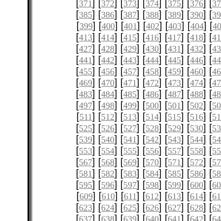
[
] [
] [
] [
] [
] [
] [
371
372
373
374
375
376
3
[
] [
] [
] [
] [
] [
] [
385
386
387
388
389
390
3
[
] [
] [
] [
] [
] [
] [
399
400
401
402
403
404
4
[
] [
] [
] [
] [
] [
] [
413
414
415
416
417
418
4
[
] [
] [
] [
] [
] [
] [
427
428
429
430
431
432
4
[
] [
] [
] [
] [
] [
] [
441
442
443
444
445
446
4
[
] [
] [
] [
] [
] [
] [
455
456
457
458
459
460
4
[
] [
] [
] [
] [
] [
] [
469
470
471
472
473
474
4
[
] [
] [
] [
] [
] [
] [
483
484
485
486
487
488
4
[
] [
] [
] [
] [
] [
] [
497
498
499
500
501
502
5
[
] [
] [
] [
] [
] [
] [
511
512
513
514
515
516
51
[
] [
] [
] [
] [
] [
] [
525
526
527
528
529
530
5
[
] [
] [
] [
] [
] [
] [
539
540
541
542
543
544
5
[
] [
] [
] [
] [
] [
] [
553
554
555
556
557
558
5
[
] [
] [
] [
] [
] [
] [
567
568
569
570
571
572
5
[
] [
] [
] [
] [
] [
] [
581
582
583
584
585
586
5
[
] [
] [
] [
] [
] [
] [
595
596
597
598
599
600
6
[
] [
] [
] [
] [
] [
] [
609
610
611
612
613
614
61
[
] [
] [
] [
] [
] [
] [
623
624
625
626
627
628
6
[
] [
] [
] [
] [
] [
] [
637
638
639
640
641
642
6