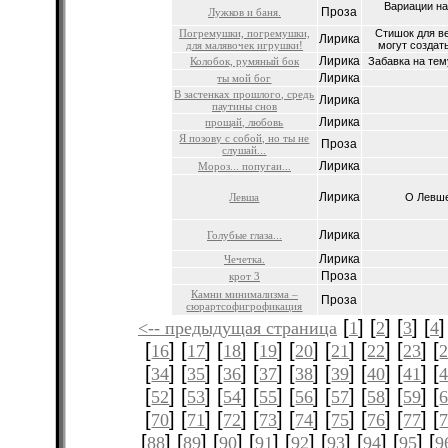
Вариации на
Проза
Лужков и баня.
Погремушки, погремушки,
Стишок для в
Лирика
для малявочек игрушки!
могут создать
Лирика
Колобок, румяный бок
Забавка на тему
Лирика
ты мой бог
В застенках прошлого, средь
Лирика
паутины снов
Лирика
прощай, любовь
Я позову с собой, но ты не
Проза
слушай...
Лирика
Мороз... попугаи...
Лирика
Левша
О Левше
Лирика
Голубые глаза...
Лирика
Чечетка.
Проза
крот 3
Камни минимализма –
Проза
сюрартсофигрофикация
[
] [
] [
] [
]
<-- предыдущая страница
1
2
3
4
[
] [
] [
] [
] [
] [
] [
] [
] [
16
17
18
19
20
21
22
23
[
] [
] [
] [
] [
] [
] [
] [
] [
34
35
36
37
38
39
40
41
[
] [
] [
] [
] [
] [
] [
] [
] [
52
53
54
55
56
57
58
59
[
] [
] [
] [
] [
] [
] [
] [
] [
70
71
72
73
74
75
76
77
[
] [
] [
] [
] [
] [
] [
] [
] [
88
89
90
91
92
93
94
95
9