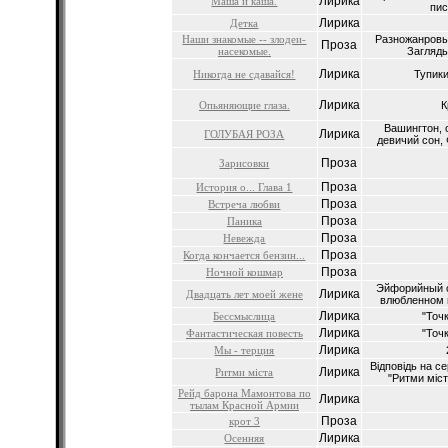
Лирика
Маша и каша.
пис
Лирика
Детка
Наши знакомые -- злодеи-
Разножанровы
Проза
насекомые.
Загляды
Лирика
Никогда не сдавайся!
Тупики
Лирика
Опьяняющие глаза.
К
Вашингтон, 
Лирика
ГОЛУБАЯ РОЗА
девичий сон, 
Проза
Зарисовки
Проза
История о... Глава 1
Проза
Встреча любви
Проза
Паника
Проза
Невежда
Проза
Когда кончается бензин...
Проза
Ночной кошмар
Эйфорийный с
Лирика
Двадцать лет моей жене
влюбленном в
Лирика
Бессмыслица
"Точк
Лирика
Фантастическая повесть
"Точк
Лирика
Мы - терция
Відповідь на с
Лирика
Ритми міста
"Ритми міст
Рейд барона Мамонтова по
Лирика
тылам Красной Армии
Проза
крот 3
Лирика
Осенняя