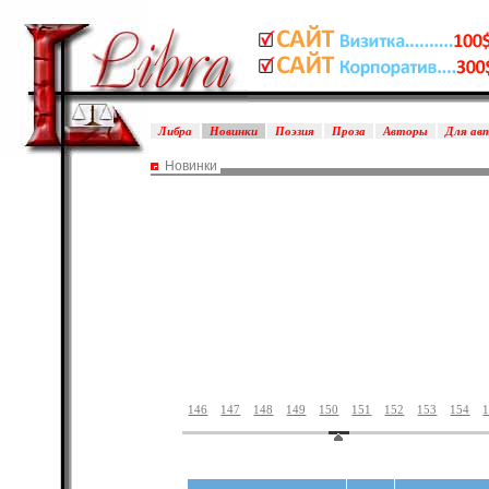
Либра
Новинки
Поэзия
Проза
Авторы
Для ав
Новинки
146
147
148
149
150
151
152
153
154