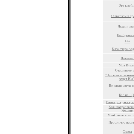
Это к вой
О высоком в пр
Люди и зве
Необретен
***
Была вчера по
Лох-несс
Моя Итал
Счастливое 
"Приятно познакоми
зовут Hlo"
Не клади цветы н
Бог из... (
Вновь рождаюсь, ка
Коли потрапляєш 
Кохання
Мені сняться чарів
Прости,что наста
Сказка