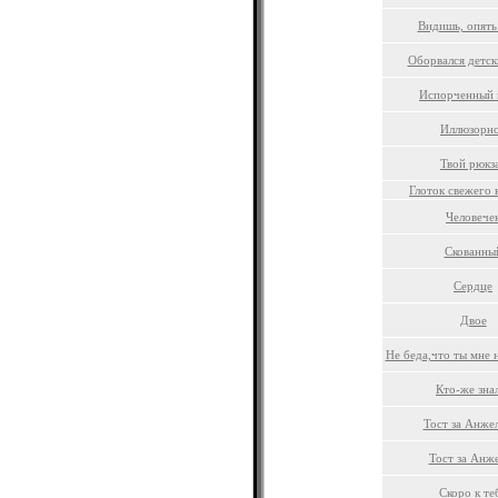
Видишь, опять
Оборвался детск
Испорченный 
Иллюзорн
Твой рюкз
Глоток свежего 
Человече
Скованны
Сердце
Двое
Не беда,что ты мне 
Кто-же знал
Тост за Анже
Тост за Анж
Скоро к те