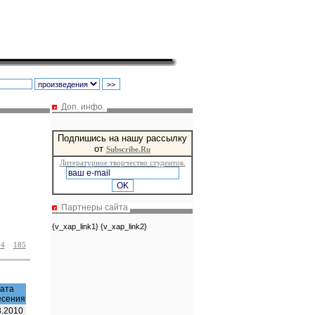
Доп. инфо.
Подпишись на нашу рассылку
от
Subscribe.Ru
Литературное творчество студентов.
Партнеры сайта
{v_xap_link1} {v_xap_link2}
84
185
ата
есения
3.2010