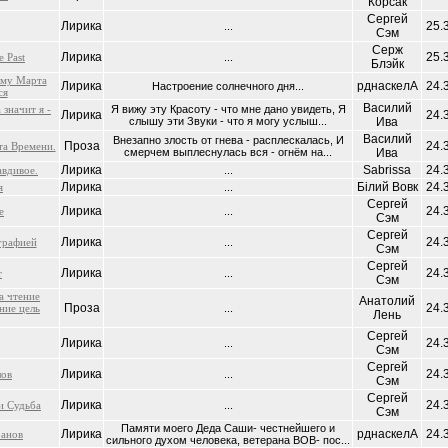
Корсак
Сергей
Лирика
25.
...
Сэм
Серж
Лирика
25.
 Past
...
Блэйк
ому Марта
Лирика
рднаскелА
24.
Настроение солнечного дня...
ся
Василий
 значит я -
Я вижу эту Красоту - что мне дано увидеть, Я
Лирика
24.
слышу эти Звуки - что я могу услыш...
Ива
Василий
Внезапно злость от гнева - расплескалась, И
Проза
24.
та Времени.
смерчем выплеснулась вся - огнём на...
Ива
Лирика
Sabrissa
24.
авдивое.
...
Лирика
Білий Вовк
24.
я
...
Сергей
Лирика
24.
е
...
Сэм
Сергей
Лирика
24.
графией
...
Сэм
Сергей
Лирика
24.
т
...
Сэм
а чтение
Анатолий
Проза
24.
ние цель
...
Лень
Сергей
Лирика
24.
...
Сэм
Сергей
Лирика
24.
лов
...
Сэм
Сергей
Лирика
24.
и Судьба
...
Сэм
Памяти моего Деда Саши- честнейшего и
Лирика
рднаскелА
24.
ранов
сильного духом человека, ветерана ВОВ- пос...