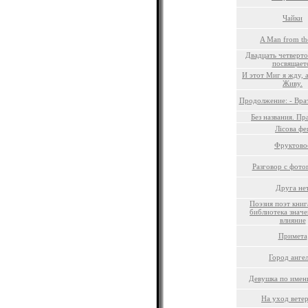
Чайки
A Man from the
Двадцать четверт
посвящает
И этот Миг я жду, а
Живу.
Продолжение: - Вра
Без названия. Пр
Лісова фе
Фруктово
Разговор с фото
Друга не
Поэзия поэт книг
библиотека значе
влияние
Примета
Город анге
Девушка по имен
На уход вете