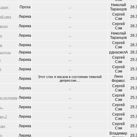
Николай
Проза
26.
 пишу
...
Таранцов
Сергей
Лирика
26.
ий смех
...
Сэм
Сергей
Лирика
26.
вечер
...
Сэм
Николай
Лирика
26.
ое
...
Таранцов
Сергей
Лирика
26.
ак
...
Сэм
Лирика
рднаскелА
26.
воздуха
...
Сергей
Лирика
25.
к
...
Сэм
Сергей
Лирика
25.
й
...
Сэм
Линн
Этот стих я писала в состоянии тяжелой
Лирика
25.
депрессии....
Формос
Сергей
Лирика
25.
...
Сэм
Сергей
Лирика
25.
не сестренка
...
Сэм
Сергей
Лирика
25.
...
...
Сэм
Сергей
Лирика
25.
лку-2
...
Сэм
Сергей
Лирика
25.
елку
...
Сэм
Владимир
Лирика
25.
бе
...