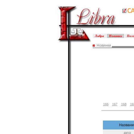
Либра
Новинки
Поэ
Новинки
166
167
168
16
Названи
амур