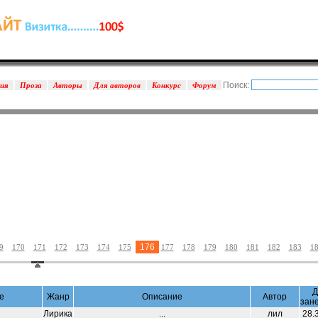
Поиск:
зия
Проза
Авторы
Для авторов
Конкурс
Форум
176
9
170
171
172
173
174
175
177
178
179
180
181
182
183
1
Д
е
Жанр
Описание
Автор
зан
Лирика
лил
28.
...