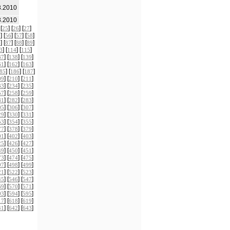
3.2010
3.2010
 [
] [
] [
]
25
26
27
] [
] [
] [
]
5
56
57
58
] [
] [
] [
]
6
87
88
89
] [
] [
]
3
114
115
] [
] [
]
37
138
139
] [
] [
]
61
162
163
] [
] [
]
85
186
187
] [
] [
]
09
210
211
] [
] [
]
33
234
235
] [
] [
]
57
258
259
] [
] [
]
81
282
283
] [
] [
]
05
306
307
] [
] [
]
29
330
331
] [
] [
]
53
354
355
] [
] [
]
77
378
379
] [
] [
]
01
402
403
] [
] [
]
25
426
427
] [
] [
]
49
450
451
] [
] [
]
73
474
475
] [
] [
]
97
498
499
] [
] [
]
21
522
523
] [
] [
]
45
546
547
] [
] [
]
69
570
571
] [
] [
]
93
594
595
] [
] [
]
17
618
619
] [
] [
]
41
642
643