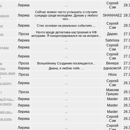
Сергей
Лирика
28.
не
...
Сэм
Сейчас можно часто услышать о случаях
Лирика
SHANHAEZ
28.
опасти
суицида среди молодёжи. Думаю у любого
чел...
Сергей
Лирика
28.
ри
Стих основан на реальных событиях....
Сэм
Нечто вроде детектива-настроения в НФ
Проза
Дарин
27.
ное
антураже. Я концентрировался не на интриге...
Лирика
Sabrissa
27.
...
Сергей
Лирика
27.
дружка
...
Сэм
Сергей
Лирика
27.
...
Сэм
Проза
Венера
27.
ия
Волшебному Созданию посвящается...
Лирика
рднаскелА
27.
утро
Диана, я люблю тебя. ...
ться, меня
Проза
Hloia
27.
...
.
Сергей
Лирика
26.
а гитару
...
Сэм
Максим
Проза
26.
1)
...
Гришко
Лирика
Master
26.
к будто...
...
в тенета
Лирика
Master
26.
...
Лирика
Master
26.
нії сни...
...
Сергей
Лирика
26.
ла осень
...
Сэм
Сергей
Лирика
26.
...
Сэм