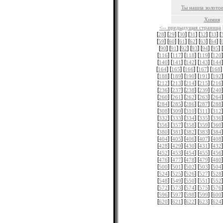
Ты нашла золотое
Химия
<-- предыдущая страница
[
] [
] [
] [
] [
] [
] [
28
29
30
31
32
33
[
] [
] [
] [
] [
] [
] [
59
60
61
62
63
64
[
] [
] [
] [
] [
] [
] [
90
91
92
93
94
95
[
] [
] [
] [
] [
]
116
117
118
119
120
[
] [
] [
] [
] [
]
140
141
142
143
144
[
] [
] [
] [
] [
]
164
165
166
167
168
[
] [
] [
] [
] [
]
188
189
190
191
192
[
] [
] [
] [
] [
]
212
213
214
215
216
[
] [
] [
] [
] [
]
236
237
238
239
240
[
] [
] [
] [
] [
]
260
261
262
263
264
[
] [
] [
] [
] [
]
284
285
286
287
288
[
] [
] [
] [
] [
]
308
309
310
311
312
[
] [
] [
] [
] [
]
332
333
334
335
336
[
] [
] [
] [
] [
]
356
357
358
359
360
[
] [
] [
] [
] [
]
380
381
382
383
384
[
] [
] [
] [
] [
]
404
405
406
407
408
[
] [
] [
] [
] [
]
428
429
430
431
432
[
] [
] [
] [
] [
]
452
453
454
455
456
[
] [
] [
] [
] [
]
476
477
478
479
480
[
] [
] [
] [
] [
]
500
501
502
503
504
[
] [
] [
] [
] [
]
524
525
526
527
528
[
] [
] [
] [
] [
]
548
549
550
551
552
[
] [
] [
] [
] [
]
572
573
574
575
576
[
] [
] [
] [
] [
]
596
597
598
599
600
[
] [
] [
] [
] [
]
620
621
622
623
624