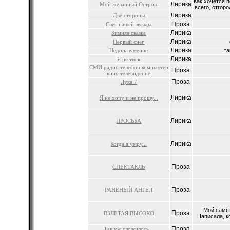
Как хочется 
Лирика
Мой желанный Остров.
всего, отгоро
Лирика
Две стороны
Проза
Свет нашей звезды
Лирика
Зимняя сказка
Лирика
Первый снег
Лирика
Недоразумение
та
Лирика
Я не твоя
СМИ радио телефон компьютер
Проза
кино телевидение
Проза
Лука 7
Лирика
Я не хочу и не прошу...
Лирика
ПРОСЬБА
Лирика
Когда я умру...
Проза
СПЕКТАКЛЬ
Проза
РАНЕНЫЙ АНГЕЛ
Мой самы
Проза
ВЗЛЕТАЯ ВЫСОКО
Написала, к
Проза
Так уж сложилось...