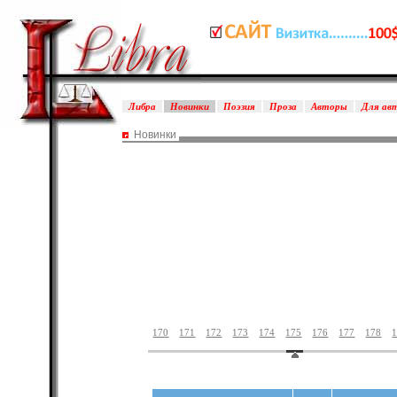
Либра
Новинки
Поэзия
Проза
Авторы
Для ав
Новинки
170
171
172
173
174
175
176
177
178