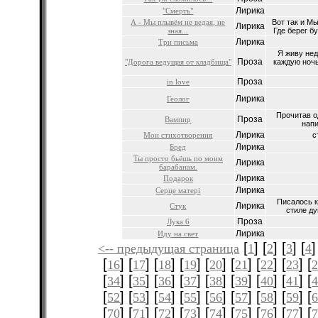
Лирика
"Смерть"
А - Мы плывём не ведая, не
Вот так и Мы
Лирика
зная...
Где берег бу
Лирика
Три письма
Я живу нед
Проза
"Дорога ведущая от кладбища"
каждую ноч
Проза
in love
Лирика
Геолог
Прочитав о
Проза
Вампир
напи
Лирика
Мои стихотворения
с
Лирика
Бред
Ты просто бьёшь по моим
Лирика
барабанам.
Лирика
Подарок
Лирика
Серце матері
Писалось к
Лирика
Стук
стиле ду
Проза
Лука 6
Лирика
Иду на свет
[
] [
] [
] [
]
<-- предыдущая страница
1
2
3
4
[
] [
] [
] [
] [
] [
] [
] [
] [
16
17
18
19
20
21
22
23
[
] [
] [
] [
] [
] [
] [
] [
] [
34
35
36
37
38
39
40
41
[
] [
] [
] [
] [
] [
] [
] [
] [
52
53
54
55
56
57
58
59
[
] [
] [
] [
] [
] [
] [
] [
] [
70
71
72
73
74
75
76
77