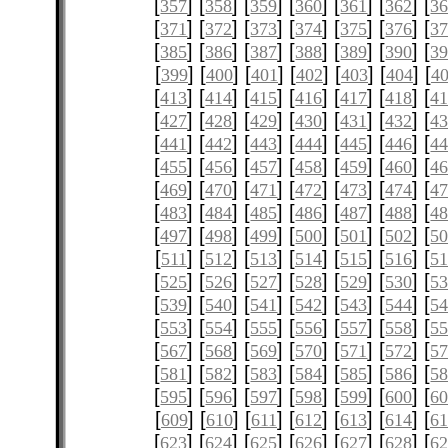
[
] [
] [
] [
] [
] [
] [
357
358
359
360
361
362
3
[
] [
] [
] [
] [
] [
] [
371
372
373
374
375
376
3
[
] [
] [
] [
] [
] [
] [
385
386
387
388
389
390
3
[
] [
] [
] [
] [
] [
] [
399
400
401
402
403
404
4
[
] [
] [
] [
] [
] [
] [
413
414
415
416
417
418
4
[
] [
] [
] [
] [
] [
] [
427
428
429
430
431
432
4
[
] [
] [
] [
] [
] [
] [
441
442
443
444
445
446
4
[
] [
] [
] [
] [
] [
] [
455
456
457
458
459
460
4
[
] [
] [
] [
] [
] [
] [
469
470
471
472
473
474
4
[
] [
] [
] [
] [
] [
] [
483
484
485
486
487
488
4
[
] [
] [
] [
] [
] [
] [
497
498
499
500
501
502
5
[
] [
] [
] [
] [
] [
] [
511
512
513
514
515
516
51
[
] [
] [
] [
] [
] [
] [
525
526
527
528
529
530
5
[
] [
] [
] [
] [
] [
] [
539
540
541
542
543
544
5
[
] [
] [
] [
] [
] [
] [
553
554
555
556
557
558
5
[
] [
] [
] [
] [
] [
] [
567
568
569
570
571
572
5
[
] [
] [
] [
] [
] [
] [
581
582
583
584
585
586
5
[
] [
] [
] [
] [
] [
] [
595
596
597
598
599
600
6
[
] [
] [
] [
] [
] [
] [
609
610
611
612
613
614
61
[
] [
] [
] [
] [
] [
] [
623
624
625
626
627
628
6