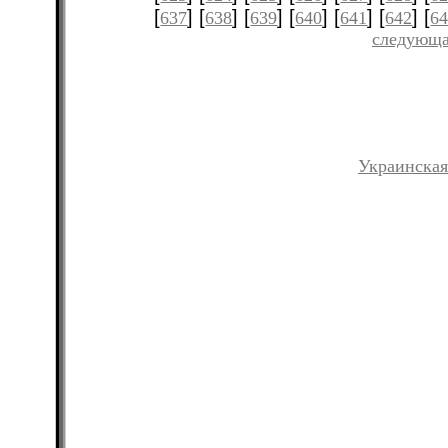
[
] [
] [
] [
] [
] [
] [
637
638
639
640
641
642
6
следующа
Украинская