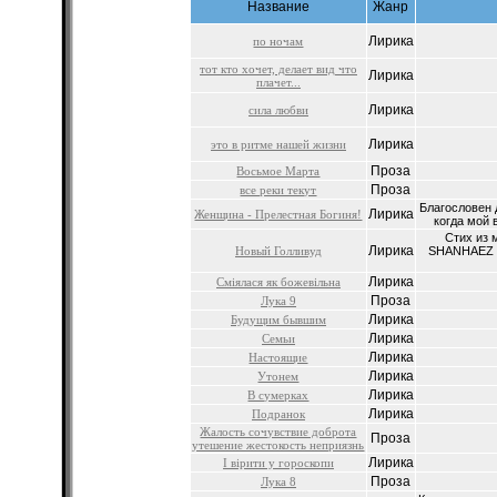
Название
Жанр
Лирика
по ночам
тот кто хочет, делает вид что
Лирика
плачет...
Лирика
сила любви
Лирика
это в ритме нашей жизни
Проза
Восьмое Марта
Проза
все реки текут
Благословен д
Лирика
Женщина - Прелестная Богиня!
когда мой в
Стих из 
Лирика
Новый Голливуд
SHANHAEZ с
Лирика
Сміялася як божевільна
Проза
Лука 9
Лирика
Будущим бывшим
Лирика
Семьи
Лирика
Настоящие
Лирика
Утонем
Лирика
В сумерках
Лирика
Подранок
Жалость сочувствие доброта
Проза
утешение жестокость неприязнь
Лирика
І вірити у гороскопи
Проза
Лука 8