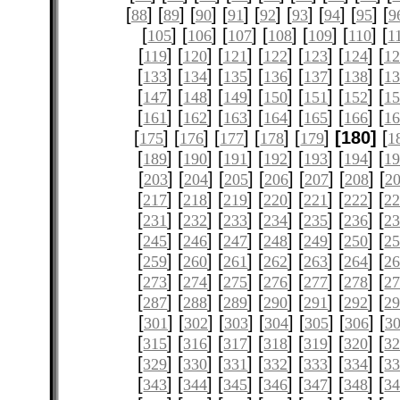
[
] [
] [
] [
] [
] [
] [
] [
] [
88
89
90
91
92
93
94
95
9
[
] [
] [
] [
] [
] [
] [
105
106
107
108
109
110
1
[
] [
] [
] [
] [
] [
] [
119
120
121
122
123
124
12
[
] [
] [
] [
] [
] [
] [
133
134
135
136
137
138
1
[
] [
] [
] [
] [
] [
] [
147
148
149
150
151
152
1
[
] [
] [
] [
] [
] [
] [
161
162
163
164
165
166
1
[
] [
] [
] [
] [
]
[180]
[
175
176
177
178
179
1
[
] [
] [
] [
] [
] [
] [
189
190
191
192
193
194
1
[
] [
] [
] [
] [
] [
] [
203
204
205
206
207
208
2
[
] [
] [
] [
] [
] [
] [
217
218
219
220
221
222
2
[
] [
] [
] [
] [
] [
] [
231
232
233
234
235
236
2
[
] [
] [
] [
] [
] [
] [
245
246
247
248
249
250
2
[
] [
] [
] [
] [
] [
] [
259
260
261
262
263
264
2
[
] [
] [
] [
] [
] [
] [
273
274
275
276
277
278
2
[
] [
] [
] [
] [
] [
] [
287
288
289
290
291
292
2
[
] [
] [
] [
] [
] [
] [
301
302
303
304
305
306
3
[
] [
] [
] [
] [
] [
] [
315
316
317
318
319
320
3
[
] [
] [
] [
] [
] [
] [
329
330
331
332
333
334
3
[
] [
] [
] [
] [
] [
] [
343
344
345
346
347
348
3