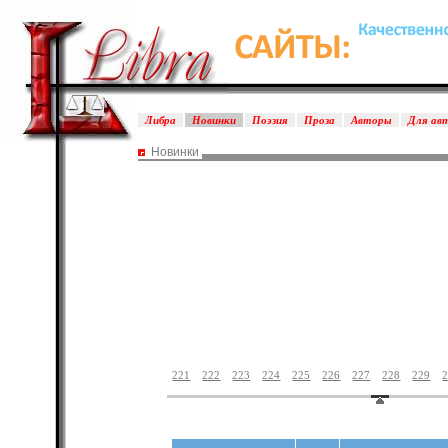
Либра
Новинки
Поэзия
Проза
Авторы
Для ав
Новинки
221
222
223
224
225
226
227
228
229