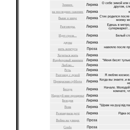
О себе зимой или 
Лирика
Зимнее.
другом, сл
Лирика
на последних саженях
Стих родился после 
Лирика
Выше и шире
моему мн
Едешь в метро,
Лирика
Разговоры.
супермаркет…,
Лирика
Идет гроза...
Белый сти
Лирика
дауны
навеяло после п
Проза
нить жемчуга
Лирика
Хочеться жить
Лирика
Фарфоровый манекен
"Меня бесят тупые
Лирика
Люблю...
Лирика
Речь
Лирика
Разговор с луной
Я люблю космос..н
Когда вы знаете..и 
Лирика
Прекрасная суббота
не
Начало. Молодой 
Лирика
Беседа
комнате, чт
Лирика
Нарисуй мне прощенье
Лирика
Безодня
"Шрам на руці від па
Лирика
Вовк
Лирика
Розпакувала речі
Рідка ос
Проза
Война на улицах
Проза
Credo