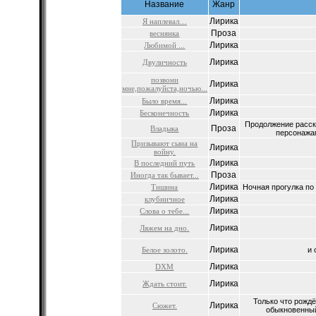
Название
Жанр
Лирика
Я наплевал…
Проза
веснянка
Лирика
Любимой ...
Лирика
Двуличность
позвони
Лирика
мне,пожалуйста,ночью...
Лирика
Было время...
Лирика
Бесконечность
Продолжение расск
Проза
Владыка
персонажам
Призывают сына на
Лирика
войну.
Лирика
В последний путь
Проза
Иногда так бывает...
Лирика
Тишина
Ночная прогулка по 
Лирика
клубничное
Лирика
Слова о тебе...
Лирика
Ляжем на дно.
Лирика
Белое золото.
и 
Лирика
DXM
Лирика
Ждать стоит.
Только что рожд
Лирика
Сюжет.
обыкновенный