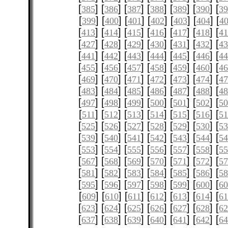
[
] [
] [
] [
] [
] [
] [
385
386
387
388
389
390
3
[
] [
] [
] [
] [
] [
] [
399
400
401
402
403
404
4
[
] [
] [
] [
] [
] [
] [
413
414
415
416
417
418
4
[
] [
] [
] [
] [
] [
] [
427
428
429
430
431
432
4
[
] [
] [
] [
] [
] [
] [
441
442
443
444
445
446
4
[
] [
] [
] [
] [
] [
] [
455
456
457
458
459
460
4
[
] [
] [
] [
] [
] [
] [
469
470
471
472
473
474
4
[
] [
] [
] [
] [
] [
] [
483
484
485
486
487
488
4
[
] [
] [
] [
] [
] [
] [
497
498
499
500
501
502
5
[
] [
] [
] [
] [
] [
] [
511
512
513
514
515
516
51
[
] [
] [
] [
] [
] [
] [
525
526
527
528
529
530
5
[
] [
] [
] [
] [
] [
] [
539
540
541
542
543
544
5
[
] [
] [
] [
] [
] [
] [
553
554
555
556
557
558
5
[
] [
] [
] [
] [
] [
] [
567
568
569
570
571
572
5
[
] [
] [
] [
] [
] [
] [
581
582
583
584
585
586
5
[
] [
] [
] [
] [
] [
] [
595
596
597
598
599
600
6
[
] [
] [
] [
] [
] [
] [
609
610
611
612
613
614
61
[
] [
] [
] [
] [
] [
] [
623
624
625
626
627
628
6
[
] [
] [
] [
] [
] [
] [
637
638
639
640
641
642
6