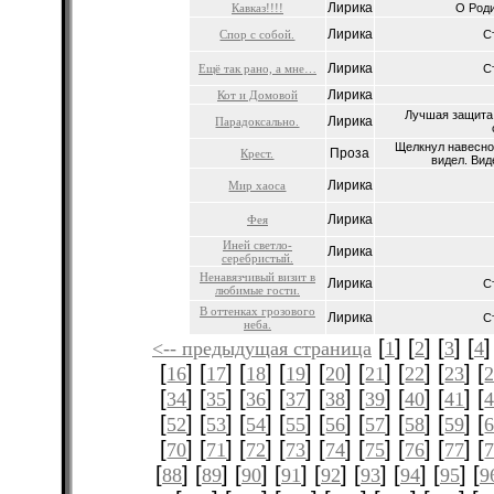
Лирика
Кавказ!!!!
О Роди
Лирика
Спор с собой.
С
Лирика
Ещё так рано, а мне…
С
Лирика
Кот и Домовой
Лучшая защита 
Лирика
Парадоксально.
Щелкнул навесной
Проза
Крест.
видел. Виде
Лирика
Мир хаоса
Лирика
Фея
Иней светло-
Лирика
серебристый.
Ненавязчивый визит в
Лирика
С
любимые гости.
В оттенках грозового
Лирика
C
неба.
[
] [
] [
] [
]
<-- предыдущая страница
1
2
3
4
[
] [
] [
] [
] [
] [
] [
] [
] [
16
17
18
19
20
21
22
23
[
] [
] [
] [
] [
] [
] [
] [
] [
34
35
36
37
38
39
40
41
[
] [
] [
] [
] [
] [
] [
] [
] [
52
53
54
55
56
57
58
59
[
] [
] [
] [
] [
] [
] [
] [
] [
70
71
72
73
74
75
76
77
[
] [
] [
] [
] [
] [
] [
] [
] [
88
89
90
91
92
93
94
95
9