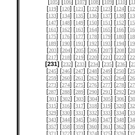
[
] [
] [
] [
] [
] [
] [
105
106
107
108
109
110
1
[
] [
] [
] [
] [
] [
] [
119
120
121
122
123
124
12
[
] [
] [
] [
] [
] [
] [
133
134
135
136
137
138
1
[
] [
] [
] [
] [
] [
] [
147
148
149
150
151
152
1
[
] [
] [
] [
] [
] [
] [
161
162
163
164
165
166
1
[
] [
] [
] [
] [
] [
] [
175
176
177
178
179
180
1
[
] [
] [
] [
] [
] [
] [
189
190
191
192
193
194
1
[
] [
] [
] [
] [
] [
] [
203
204
205
206
207
208
2
[
] [
] [
] [
] [
] [
] [
217
218
219
220
221
222
2
[231]
[
] [
] [
] [
] [
] [
232
233
234
235
236
2
[
] [
] [
] [
] [
] [
] [
245
246
247
248
249
250
2
[
] [
] [
] [
] [
] [
] [
259
260
261
262
263
264
2
[
] [
] [
] [
] [
] [
] [
273
274
275
276
277
278
2
[
] [
] [
] [
] [
] [
] [
287
288
289
290
291
292
2
[
] [
] [
] [
] [
] [
] [
301
302
303
304
305
306
3
[
] [
] [
] [
] [
] [
] [
315
316
317
318
319
320
3
[
] [
] [
] [
] [
] [
] [
329
330
331
332
333
334
3
[
] [
] [
] [
] [
] [
] [
343
344
345
346
347
348
3
[
] [
] [
] [
] [
] [
] [
357
358
359
360
361
362
3
[
] [
] [
] [
] [
] [
] [
371
372
373
374
375
376
3