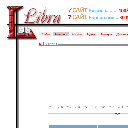
Либра
Новинки
Поэзия
Проза
Авторы
Для ав
Новинки
255
256
257
258
259
260
261
262
263