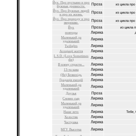
Йух. Про пустыню и про
Проза
из цикла про
йужные древности.
Йух. Про йужных людей
Проза
из цикла про
и про их жизнь.
Йух. Про природу и про
Проза
из цикла про
зверюшко.
Проза
Йух
из цикла п
Лирика
повторы
Маленький,да
Лирика
удаленький
Лирика
Twilights
Лирика
Асоціації життя
L.S.D. (Love Sometimes
Лирика
die)
Лирика
В плену страсти...
Лирика
13-та кава
Лирика
(Не) Безвихідь
Лирика
Градація емоцій
Маленький,да
Лирика
удаленький
Проза
Друзья
Лирика
Словно сыр
Маленький,да
Лирика
удаленький
Лирика
Наше лето
Тебе,
Лирика
Холостяк
Лирика
Частушка
Лирика
МГУ. Высотка