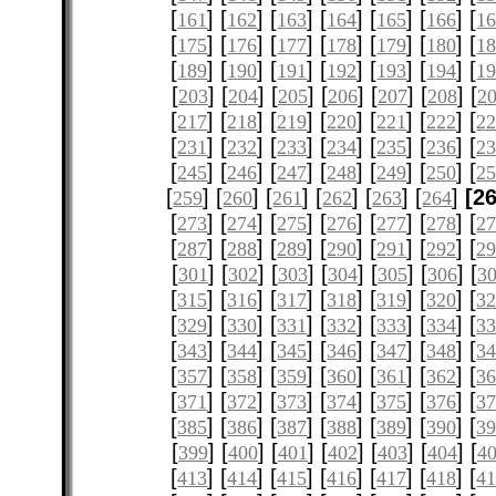
[
] [
] [
] [
] [
] [
] [
161
162
163
164
165
166
1
[
] [
] [
] [
] [
] [
] [
175
176
177
178
179
180
1
[
] [
] [
] [
] [
] [
] [
189
190
191
192
193
194
1
[
] [
] [
] [
] [
] [
] [
203
204
205
206
207
208
2
[
] [
] [
] [
] [
] [
] [
217
218
219
220
221
222
2
[
] [
] [
] [
] [
] [
] [
231
232
233
234
235
236
2
[
] [
] [
] [
] [
] [
] [
245
246
247
248
249
250
2
[
] [
] [
] [
] [
] [
]
[2
259
260
261
262
263
264
[
] [
] [
] [
] [
] [
] [
273
274
275
276
277
278
2
[
] [
] [
] [
] [
] [
] [
287
288
289
290
291
292
2
[
] [
] [
] [
] [
] [
] [
301
302
303
304
305
306
3
[
] [
] [
] [
] [
] [
] [
315
316
317
318
319
320
3
[
] [
] [
] [
] [
] [
] [
329
330
331
332
333
334
3
[
] [
] [
] [
] [
] [
] [
343
344
345
346
347
348
3
[
] [
] [
] [
] [
] [
] [
357
358
359
360
361
362
3
[
] [
] [
] [
] [
] [
] [
371
372
373
374
375
376
3
[
] [
] [
] [
] [
] [
] [
385
386
387
388
389
390
3
[
] [
] [
] [
] [
] [
] [
399
400
401
402
403
404
4
[
] [
] [
] [
] [
] [
] [
413
414
415
416
417
418
4