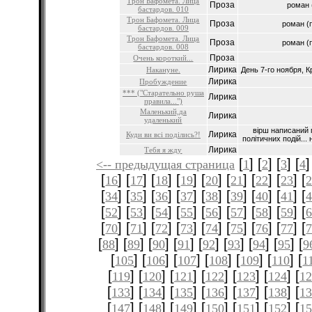
Трон Бафомета. Лица
Проза
роман 
бастардов. 010
Трон Бафомета. Лица
Проза
роман (
бастардов. 009
Трон Бафомета. Лица
Проза
роман (
бастардов. 008
Проза
Очень короткий...
Лирика
Накануне.
День 7-го ноября, К
Лирика
Пробуждение
*** ("Старательно руша
Лирика
правила...")
Маленький,да
Лирика
удаленький
вірш написаний 
Лирика
Куди ви всі поділись?!
політичних подій...
Лирика
Тебя я жду
[
] [
] [
] [
]
<-- предыдущая страница
1
2
3
4
[
] [
] [
] [
] [
] [
] [
] [
] [
16
17
18
19
20
21
22
23
[
] [
] [
] [
] [
] [
] [
] [
] [
34
35
36
37
38
39
40
41
[
] [
] [
] [
] [
] [
] [
] [
] [
52
53
54
55
56
57
58
59
[
] [
] [
] [
] [
] [
] [
] [
] [
70
71
72
73
74
75
76
77
[
] [
] [
] [
] [
] [
] [
] [
] [
88
89
90
91
92
93
94
95
9
[
] [
] [
] [
] [
] [
] [
105
106
107
108
109
110
1
[
] [
] [
] [
] [
] [
] [
119
120
121
122
123
124
12
[
] [
] [
] [
] [
] [
] [
133
134
135
136
137
138
1
[
] [
] [
] [
] [
] [
] [
147
148
149
150
151
152
1