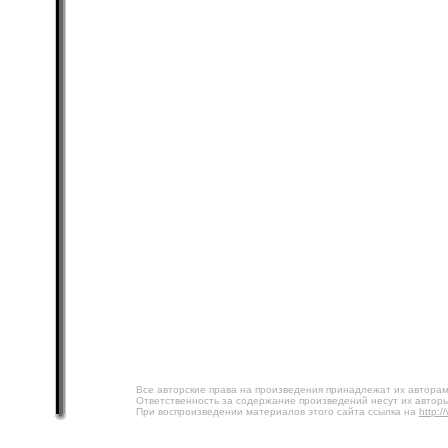
Все авторские права на произведения принадлежат их авторам
Ответственность за содержание произведений несут их авторы
При воспроизведении материалов этого сайта ссылка на
http:/