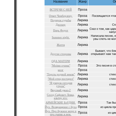
Название
Жанр
О
Проза
ВСТРЕЧИ С НЕЙ
Проза
Ответ Чемберлену.
Посвящается «тов
Лирика
Подарок судьбы
Лирика
Джокер
Спа
Сказ о том, как ца
Лирика
Царь Федот
капу
Написала песню, е
Лирика
Summer night.
увы спеть не мог
Лирика
Життя
Бывает, что бл
Лирика
Другие стороны
открывают нам так
Лирика
ОДА МАТЕРИ
Проза
"Моїми очима"
Это песня в сти
Проза
мозг
Лирика
"Горсть родной земли"
стих
Лирика
"Мой отец постарел"
стих
"Я умерла сегодня
Лирика
стих
утром"
Лирика
Вкусный джаз-2
Сосед Сафович Левка,
Лирика
альтер эго:
Проза
АРМЕЙСКИЕ БлУДНИ.
Так был
Проза
Йух. Возвращение с йуха
из цикла пр
Йух. Про йужное море и
Проза
из цик
про рыпко в нем.