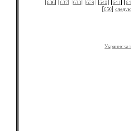
[
] [
] [
] [
] [
] [
] [
636
637
638
639
640
641
64
[
]
650
следую
Украинская