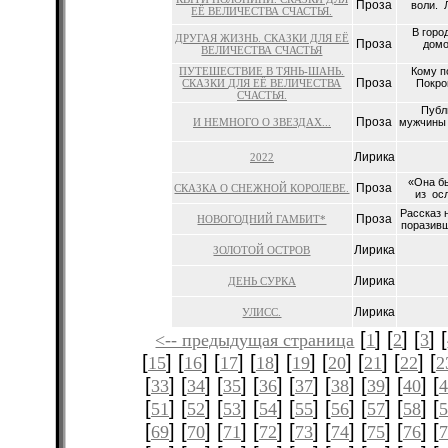
Проза
воли. 
ЕЁ ВЕЛИЧЕСТВА СЧАСТЬЯ.
В горо
ДРУГАЯ ЖИЗНЬ. СКАЗКИ ДЛЯ ЕЁ
Проза
домо
ВЕЛИЧЕСТВА СЧАСТЬЯ
ПУТЕШЕСТВИЕ В ТЯНЬ-ШАНЬ.
Кому п
Проза
СКАЗКИ ДЛЯ ЕЁ ВЕЛИЧЕСТВА
Покро
СЧАСТЬЯ.
Публ
Проза
И НЕМНОГО О ЗВЕЗДАХ...
мужчины 
Лирика
2022
«Она бы
Проза
СКАЗКА О СНЕЖНОЙ КОРОЛЕВЕ.
из осл
Рассказ 
Проза
НОВОГОДНИЙ ГАМБИТ*
поразивш
Лирика
ЗОЛОТОЙ ОСТРОВ
Лирика
ДЕНЬ СУРКА
Лирика
УЛИСС.
[
] [
] [
] [
<-- предыдущая страница
1
2
3
[
] [
] [
] [
] [
] [
] [
] [
] [
15
16
17
18
19
20
21
22
2
[
] [
] [
] [
] [
] [
] [
] [
] [
33
34
35
36
37
38
39
40
4
[
] [
] [
] [
] [
] [
] [
] [
] [
51
52
53
54
55
56
57
58
5
[
] [
] [
] [
] [
] [
] [
] [
] [
69
70
71
72
73
74
75
76
7