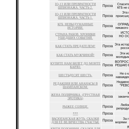
IQ-13 ИЛИ ПРЕВРАТНОСТИ
Спасите
Проза
ШПИОНАЖА. ЧАСТЬ 2.
КГБ не 
Эта 
IQ-13 ИЛИ ПРЕВРАТНОСТИ
Проза
происшед
ШПИОНАЖА. ЧАСТЬ 1.
КГБ. НЕВЫДУМАННЫЕ
ОПРАВД
Проза
ИСТОРИИ.
никакого
ИСТОРИ
СТРАНА РАБОВ. ХРОНИКИ
Проза
НО ОС
УШЕДШИХ СОБЫТИЙ.
Эта истор
Проза
КАК СТАТЬ ПРЕДАТЕЛЕМ!
росси
Эти ист
Проза
КАК СТАТЬ МУЖЧИНОЙ!
молодым
­­ВОПРО
КУПИТЕ НАМ БИЛЕТ ДО МОНТЕ
Проза
РЕШАЮ 
КАРЛО.
Не о 
Проза
ШЕСТЬДЕСЯТ ШЕСТЬ.
наважден
Недавно
РЕДАКЦИЯ ИЛИ АНАНАСЫ В
Проза
"РЕВО
ШАМПАНСКОМ.
Наи
ЖЕНА ПОЛЯРНИКА. (ГРУСТНАЯ
Проза
заканч
ЭРОТИКА)
Любовь 
Проза
РЫЖЕЕ СОЛНЦЕ.
репродук
Проза
***
ВАСЮГАНСКАЯ ЖУТЬ. СКАЗКИ
За го
Проза
ДЛЯ ЕЁ ВЕЛИЧЕСТВА СЧАСТЬЯ.
морями К
Ядов
КВIТИ ПОЛОНИНИ. СКАЗКИ ДЛЯ