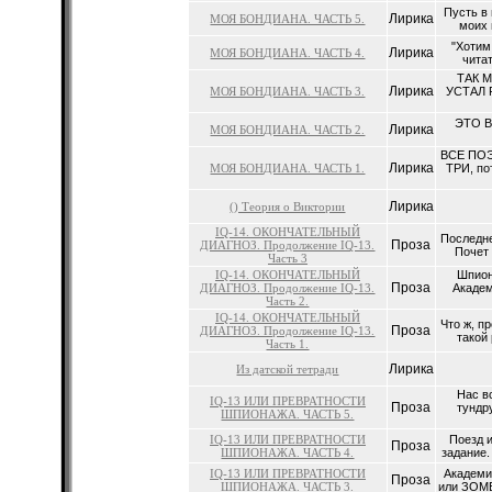
Пусть в 
Лирика
МОЯ БОНДИАНА. ЧАСТЬ 5.
моих 
"Хотим:
Лирика
МОЯ БОНДИАНА. ЧАСТЬ 4.
читат
ТАК 
Лирика
МОЯ БОНДИАНА. ЧАСТЬ 3.
УСТАЛ 
ЭТО В
Лирика
МОЯ БОНДИАНА. ЧАСТЬ 2.
ВСЕ ПОЭ
Лирика
МОЯ БОНДИАНА. ЧАСТЬ 1.
ТРИ, по
Лирика
() Теория о Виктории
IQ-14. ОКОНЧАТЕЛЬНЫЙ
Последне
Проза
ДИАГНОЗ. Продолжение IQ-13.
Почет 
Часть 3
IQ-14. ОКОНЧАТЕЛЬНЫЙ
Шпион
Проза
ДИАГНОЗ. Продолжение IQ-13.
Академ
Часть 2.
IQ-14. ОКОНЧАТЕЛЬНЫЙ
Что ж, п
Проза
ДИАГНОЗ. Продолжение IQ-13.
такой 
Часть 1.
Лирика
Из датской тетради
Нас в
IQ-13 ИЛИ ПРЕВРАТНОСТИ
Проза
тундр
ШПИОНАЖА. ЧАСТЬ 5.
IQ-13 ИЛИ ПРЕВРАТНОСТИ
Поезд и
Проза
ШПИОНАЖА. ЧАСТЬ 4.
задание.
IQ-13 ИЛИ ПРЕВРАТНОСТИ
Академи
Проза
ШПИОНАЖА. ЧАСТЬ 3.
или ЗОМБ