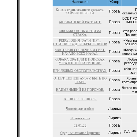
Название
Жанр
Кризис очень среднего возраста.
Гос
Проза
ЗАЙЧИК ПЕРВЫЙ.
оказатьс
ВСЕ ПРО
Проза
АФРИКАНСКИЙ ВАРИАНТ.
КАК О
500 БАКСОВ. ЭКЗОРЦИЗМ
Этот расс
Проза
СТРАХА.
Поэтому
РЕВОЛЮЦИЯ "ЗА" И "ПР"...
«Чем тр
Проза
СТРАШИЛКА ДЛЯ НАЧАЛЬНИКОВ
раз нап
МИСТЕРИЯ СОЛНЕЧНЫЙ СВЕТ.
«Когда 
Проза
НАЧАЛО ВСЕХ НАЧАЛ.
перо в ра
СОБАКА ОРА ИЛИ В ПОИСКАХ
Любовь
Проза
УТРАЧЕННОЙ ГАРМОНИИ.
репродук
«Кто не
Проза
ПРИ ЛЮБЫХ ОБСТОЯТЕЛЬСТВАХ.
жи
ОТВЕТ ШОПЕНГАУЭРУ. БЫТЬ ПО
Жизнь
Проза
СЕМУ!
кратковр
Легкое п
Проза
НАИМЕНЬШИЙ ИЗ ПОРОКОВ.
– 
Проза
ЖЕНЮСЬ! ЖЕНЮСЬ!
Лирика
Чоловік для любові
Лирика
И снова ночь
Проза
02.01.22
(*_*) мо
Лирика
Среди миллионов Кристин