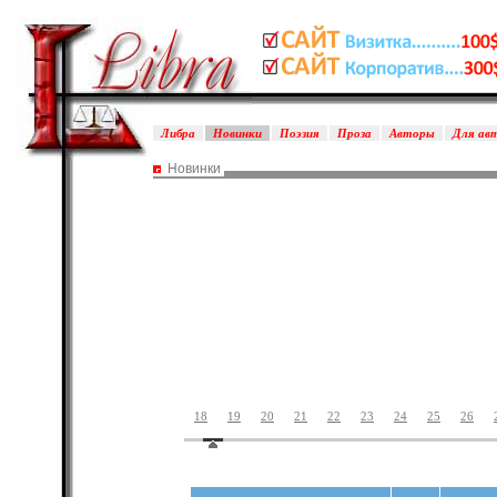
Либра
Новинки
Поэзия
Проза
Авторы
Для ав
Новинки
18
19
20
21
22
23
24
25
26