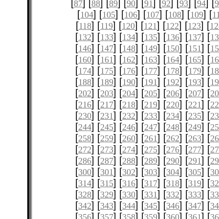
[
] [
] [
] [
] [
] [
] [
] [
] [
87
88
89
90
91
92
93
94
9
[
] [
] [
] [
] [
] [
] [
104
105
106
107
108
109
1
[
] [
] [
] [
] [
] [
] [
118
119
120
121
122
123
12
[
] [
] [
] [
] [
] [
] [
132
133
134
135
136
137
13
[
] [
] [
] [
] [
] [
] [
146
147
148
149
150
151
15
[
] [
] [
] [
] [
] [
] [
160
161
162
163
164
165
16
[
] [
] [
] [
] [
] [
] [
174
175
176
177
178
179
18
[
] [
] [
] [
] [
] [
] [
188
189
190
191
192
193
19
[
] [
] [
] [
] [
] [
] [
202
203
204
205
206
207
2
[
] [
] [
] [
] [
] [
] [
216
217
218
219
220
221
22
[
] [
] [
] [
] [
] [
] [
230
231
232
233
234
235
23
[
] [
] [
] [
] [
] [
] [
244
245
246
247
248
249
25
[
] [
] [
] [
] [
] [
] [
258
259
260
261
262
263
26
[
] [
] [
] [
] [
] [
] [
272
273
274
275
276
277
27
[
] [
] [
] [
] [
] [
] [
286
287
288
289
290
291
29
[
] [
] [
] [
] [
] [
] [
300
301
302
303
304
305
3
[
] [
] [
] [
] [
] [
] [
314
315
316
317
318
319
32
[
] [
] [
] [
] [
] [
] [
328
329
330
331
332
333
33
[
] [
] [
] [
] [
] [
] [
342
343
344
345
346
347
34
[
] [
] [
] [
] [
] [
] [
356
357
358
359
360
361
36