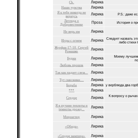
Лирика
Ch.
Лирика
Наши чувства
Я к тебе никогда не
Лирика
P.S.: даже е
вернусь
Легенда о
Проза
История о пр
Добровестнике
Лирика
Не верь им
Следует назвать эт
Лирика
Игры с огнем
либо стихи 
Журфак-17-10. Сергей
Лирика
Ромашко
Моему лучшем
Лирика
Будни
п
Лирика
Любовь прошла
Лирика
Так как падает слеза...
Лирика
Тут сквозняки....
Лирика
Борьба
у верблюда два горба
Лирика
***
К вопросу о рыча
Лирика
Сердце
Я в пучине теплоты и
Лирика
темноты дрожу...
Лирика
Мириаглор
Лирика
«Обида»
Лирика
«Сердце вампира»