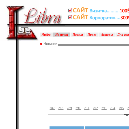
Либра
Новинки
Поэзия
Проза
Авторы
Для ав
Новинки
287
288
289
290
291
292
293
294
295