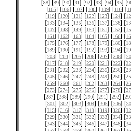
[
] [
] [
] [
] [
] [
] [
] [
] [
88
89
90
91
92
93
94
95
9
[
] [
] [
] [
] [
] [
] [
105
106
107
108
109
110
1
[
] [
] [
] [
] [
] [
] [
119
120
121
122
123
124
12
[
] [
] [
] [
] [
] [
] [
133
134
135
136
137
138
1
[
] [
] [
] [
] [
] [
] [
147
148
149
150
151
152
1
[
] [
] [
] [
] [
] [
] [
161
162
163
164
165
166
1
[
] [
] [
] [
] [
] [
] [
175
176
177
178
179
180
1
[
] [
] [
] [
] [
] [
] [
189
190
191
192
193
194
1
[
] [
] [
] [
] [
] [
] [
203
204
205
206
207
208
2
[
] [
] [
] [
] [
] [
] [
217
218
219
220
221
222
2
[
] [
] [
] [
] [
] [
] [
231
232
233
234
235
236
2
[
] [
] [
] [
] [
] [
] [
245
246
247
248
249
250
2
[
] [
] [
] [
] [
] [
] [
259
260
261
262
263
264
2
[
] [
] [
] [
] [
] [
] [
273
274
275
276
277
278
2
[
] [
] [
] [
] [
] [
] [
287
288
289
290
291
292
29
[
] [
] [
] [
] [
] [
] [
301
302
303
304
305
306
3
[
] [
] [
] [
] [
] [
] [
315
316
317
318
319
320
3
[
] [
] [
] [
] [
] [
] [
329
330
331
332
333
334
3
[
] [
] [
] [
] [
] [
] [
343
344
345
346
347
348
3
[
] [
] [
] [
] [
] [
] [
357
358
359
360
361
362
3