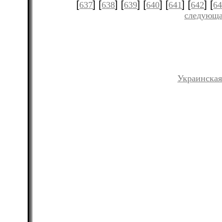
[
] [
] [
] [
] [
] [
] [
637
638
639
640
641
642
6
следующа
Украинская