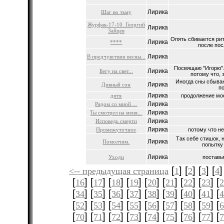
Лирика
Шаг во тьму
Журфак-17-10. Георгий
Лирика
Зайцев
Опять сбивается ритм
Лирика
****
после пос
Лирика
В предчувствии весны...
Посвящаю "Игорю".
Лирика
Бегу на свет...
потому что, з
Иногда сны сбыва
Лирика
Дивный сон
по
Лирика
дитя
продолжение мое
Лирика
Рядом со мной ...
Лирика
Ты смотрел на меня...
Лирика
Исповедь смерти
Лирика
Промежуточное
потому что не
Так себе стишок, 
Лирика
Помолчим.
попытку 
Лирика
Уходи
поставьт
[
] [
] [
] [
]
<-- предыдущая страница
1
2
3
4
[
] [
] [
] [
] [
] [
] [
] [
] [
16
17
18
19
20
21
22
23
[
] [
] [
] [
] [
] [
] [
] [
] [
34
35
36
37
38
39
40
41
[
] [
] [
] [
] [
] [
] [
] [
] [
52
53
54
55
56
57
58
59
[
] [
] [
] [
] [
] [
] [
] [
] [
70
71
72
73
74
75
76
77