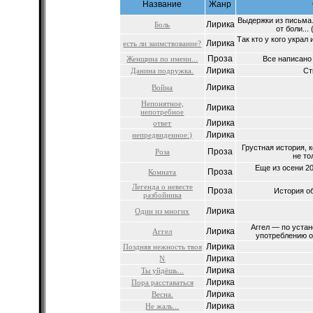
Название
Жанр
Выдержки из письма.
Лирика
Боль
от боли...
Так кто у кого укра
Лирика
есть ли заимствование?
Проза
Женщина по имени...
Все написано 
Лирика
Данина подружка.
Ст
Лирика
Война
Непонятное,
Лирика
непотребное
Лирика
ответ
Лирика
непредвиденное:)
Грустная история, 
Проза
Роза
не то
Еще из осени 20
Проза
Комната
Легенда о невесте
Проза
История об
разбойника
Лирика
Один из многих
Аггел — по уста
Лирика
Аггел
употреблению оз
Лирика
Поздняя нежность твоя
Лирика
N
Лирика
Ты уйдёшь...
Лирика
Пора расставаться
Лирика
Весна.
Лирика
Не жаль...