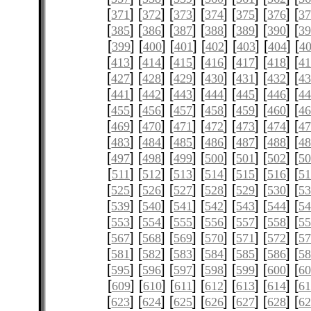
[
] [
] [
] [
] [
] [
] [
371
372
373
374
375
376
3
[
] [
] [
] [
] [
] [
] [
385
386
387
388
389
390
3
[
] [
] [
] [
] [
] [
] [
399
400
401
402
403
404
4
[
] [
] [
] [
] [
] [
] [
413
414
415
416
417
418
4
[
] [
] [
] [
] [
] [
] [
427
428
429
430
431
432
4
[
] [
] [
] [
] [
] [
] [
441
442
443
444
445
446
4
[
] [
] [
] [
] [
] [
] [
455
456
457
458
459
460
4
[
] [
] [
] [
] [
] [
] [
469
470
471
472
473
474
4
[
] [
] [
] [
] [
] [
] [
483
484
485
486
487
488
4
[
] [
] [
] [
] [
] [
] [
497
498
499
500
501
502
5
[
] [
] [
] [
] [
] [
] [
511
512
513
514
515
516
51
[
] [
] [
] [
] [
] [
] [
525
526
527
528
529
530
5
[
] [
] [
] [
] [
] [
] [
539
540
541
542
543
544
5
[
] [
] [
] [
] [
] [
] [
553
554
555
556
557
558
5
[
] [
] [
] [
] [
] [
] [
567
568
569
570
571
572
5
[
] [
] [
] [
] [
] [
] [
581
582
583
584
585
586
5
[
] [
] [
] [
] [
] [
] [
595
596
597
598
599
600
6
[
] [
] [
] [
] [
] [
] [
609
610
611
612
613
614
61
[
] [
] [
] [
] [
] [
] [
623
624
625
626
627
628
6