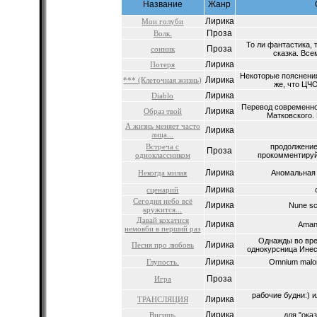
Название
Жанр
Лирика
Мои голуби
Проза
Волк.
То ли фантастика, т
Проза
сонник
сказка. Все
Лирика
Потеря
Некоторые пояснения
Лирика
*** (Клеточная жизнь)
же, что ЦЧО
Лирика
Diablo
Перевод современно
Лирика
Образ твой
Матковского. 
А жизнь меняет часто
Лирика
лица...
Встреча с
продолжение
Проза
одноклассником
прокомментируйт
Лирика
Некогда милая
Аномальная п
Лирика
сценарий
Сегодня небо всё
Лирика
Nune sci
кружится...
Давай кохатися
Лирика
Amant
немовби в перший раз
Однажды во вре
Лирика
Песня про любовь
однокурсница Инес
Лирика
Глупость.
Omnium malorum
Проза
Игра
рабочие будни:) и
Лирика
ТРАНСЛЯЦИЯ
Лирика
Висишь
для "оказ