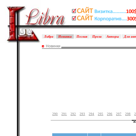
Либра
Новинки
Поэзия
Проза
Авторы
Для ав
Новинки
290
291
292
293
294
295
296
297
298