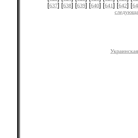
[
] [
] [
] [
] [
] [
] [
637
638
639
640
641
642
6
следующа
Украинская