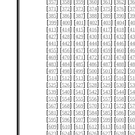
[
] [
] [
] [
] [
] [
] [
357
358
359
360
361
362
3
[
] [
] [
] [
] [
] [
] [
371
372
373
374
375
376
3
[
] [
] [
] [
] [
] [
] [
385
386
387
388
389
390
3
[
] [
] [
] [
] [
] [
] [
399
400
401
402
403
404
4
[
] [
] [
] [
] [
] [
] [
413
414
415
416
417
418
4
[
] [
] [
] [
] [
] [
] [
427
428
429
430
431
432
4
[
] [
] [
] [
] [
] [
] [
441
442
443
444
445
446
4
[
] [
] [
] [
] [
] [
] [
455
456
457
458
459
460
4
[
] [
] [
] [
] [
] [
] [
469
470
471
472
473
474
4
[
] [
] [
] [
] [
] [
] [
483
484
485
486
487
488
4
[
] [
] [
] [
] [
] [
] [
497
498
499
500
501
502
5
[
] [
] [
] [
] [
] [
] [
511
512
513
514
515
516
51
[
] [
] [
] [
] [
] [
] [
525
526
527
528
529
530
5
[
] [
] [
] [
] [
] [
] [
539
540
541
542
543
544
5
[
] [
] [
] [
] [
] [
] [
553
554
555
556
557
558
5
[
] [
] [
] [
] [
] [
] [
567
568
569
570
571
572
5
[
] [
] [
] [
] [
] [
] [
581
582
583
584
585
586
5
[
] [
] [
] [
] [
] [
] [
595
596
597
598
599
600
6
[
] [
] [
] [
] [
] [
] [
609
610
611
612
613
614
61
[
] [
] [
] [
] [
] [
] [
623
624
625
626
627
628
6