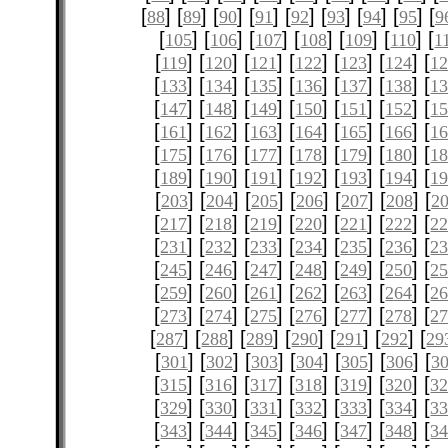
[
] [
] [
] [
] [
] [
] [
] [
] [
88
89
90
91
92
93
94
95
9
[
] [
] [
] [
] [
] [
] [
105
106
107
108
109
110
1
[
] [
] [
] [
] [
] [
] [
119
120
121
122
123
124
12
[
] [
] [
] [
] [
] [
] [
133
134
135
136
137
138
1
[
] [
] [
] [
] [
] [
] [
147
148
149
150
151
152
1
[
] [
] [
] [
] [
] [
] [
161
162
163
164
165
166
1
[
] [
] [
] [
] [
] [
] [
175
176
177
178
179
180
1
[
] [
] [
] [
] [
] [
] [
189
190
191
192
193
194
1
[
] [
] [
] [
] [
] [
] [
203
204
205
206
207
208
2
[
] [
] [
] [
] [
] [
] [
217
218
219
220
221
222
2
[
] [
] [
] [
] [
] [
] [
231
232
233
234
235
236
2
[
] [
] [
] [
] [
] [
] [
245
246
247
248
249
250
2
[
] [
] [
] [
] [
] [
] [
259
260
261
262
263
264
2
[
] [
] [
] [
] [
] [
] [
273
274
275
276
277
278
2
[
] [
] [
] [
] [
] [
] [
287
288
289
290
291
292
29
[
] [
] [
] [
] [
] [
] [
301
302
303
304
305
306
3
[
] [
] [
] [
] [
] [
] [
315
316
317
318
319
320
3
[
] [
] [
] [
] [
] [
] [
329
330
331
332
333
334
3
[
] [
] [
] [
] [
] [
] [
343
344
345
346
347
348
3