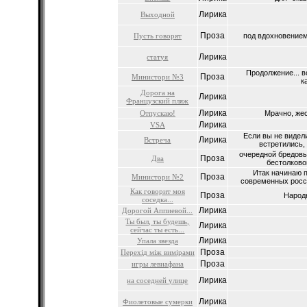
Лирика
Выходной
Проза
Пусть говорят
под вдохновением 
Лирика
статуя
Продолжение... в
Проза
Министори №3
к
Дорога на
Лирика
Французский пляж
Лирика
Отпускаю!
Мрачно, жес
Лирика
VSA
Если вы не видели
Лирика
Встреча
встретились, 
очередной бредовый
Проза
Два
бестолковог
Итак начинаю п
Проза
Министори №2
современных росси
Как говорит моя
Проза
Народн
соседка...
Лирика
Дорогой Аппиевой...
Ты был, ты будешь,
Лирика
сейчас ты есть...
Лирика
Упала звезда
Проза
Перехід між вимірами
Проза
игры левиафана
Лирика
на соседней улице
Лирика
Фиолетовые сумерки