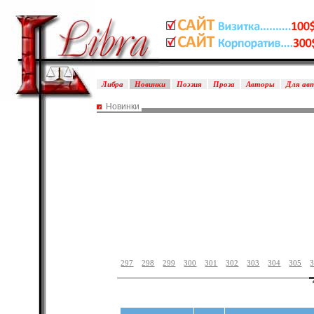
Либра
Новинки
Поэзия
Проза
Авторы
Для ав
Новинки
297
298
299
300
301
302
303
304
305