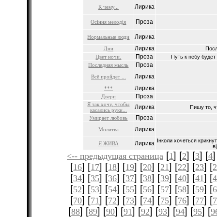
Лирика
К чему...
Проза
Осіння мелодія
Лирика
Нормальные люди
Лирика
Дни
Посл
Проза
Цвет ночи.
Путь к небу будет 
Проза
Последняя мысль
Лирика
Всё пройдет ...
Лирика
***
Проза
Двери
Я так хочу, чтобы
Лирика
Пишу то, чт
касались руки...
Проза
Умирает любовь
Лирика
Молитва
Інколи хочеться крикнут
Лирика
Я ЖИВА
ві
[
] [
] [
] [
]
<-- предыдущая страница
1
2
3
4
[
] [
] [
] [
] [
] [
] [
] [
] [
16
17
18
19
20
21
22
23
[
] [
] [
] [
] [
] [
] [
] [
] [
34
35
36
37
38
39
40
41
[
] [
] [
] [
] [
] [
] [
] [
] [
52
53
54
55
56
57
58
59
[
] [
] [
] [
] [
] [
] [
] [
] [
70
71
72
73
74
75
76
77
[
] [
] [
] [
] [
] [
] [
] [
] [
88
89
90
91
92
93
94
95
9