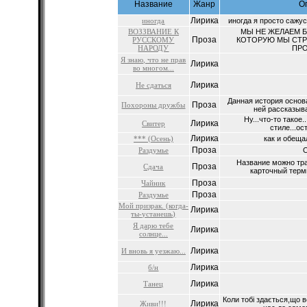
Название
Жанр
О
Лирика
иногда
иногда я просто сажу
ВОЗЗВАНИЕ К
МЫ НЕ ЖЕЛАЕМ Б
Проза
РУССКОМУ
КОТОРУЮ МЫ СТР
НАРОДУ
ПРО
Я знаю, что не прав
Лирика
во многом...
Лирика
Не сдаться
Данная история основ
Проза
Похороны дружбы
ней рассказыва
Ну...что-то такое
Лирика
Свитер
стиле...ост
Лирика
*** (Осень)
как и обещал
Проза
Раздумье
О
Название можно тра
Проза
Сдача
карточный терми
Проза
Чайник
Проза
Раздумье
Мой призрак. (когда-
Лирика
ты-устанешь)
Я дарю тебе
Лирика
солнце...
Лирика
И вновь я уезжаю...
Лирика
б/н
Лирика
Танец
Коли тобі здається,що 
Лирика
Живи!!!