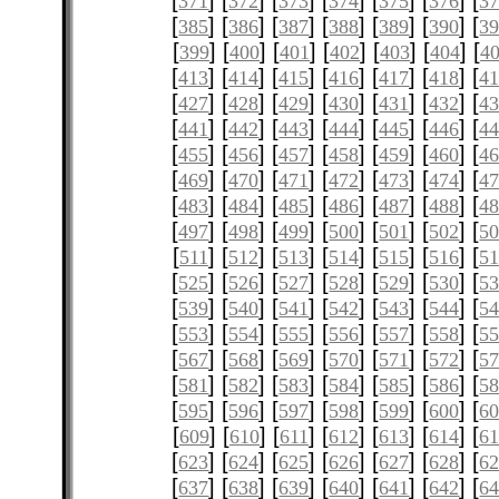
[
] [
] [
] [
] [
] [
] [
371
372
373
374
375
376
3
[
] [
] [
] [
] [
] [
] [
385
386
387
388
389
390
3
[
] [
] [
] [
] [
] [
] [
399
400
401
402
403
404
4
[
] [
] [
] [
] [
] [
] [
413
414
415
416
417
418
4
[
] [
] [
] [
] [
] [
] [
427
428
429
430
431
432
4
[
] [
] [
] [
] [
] [
] [
441
442
443
444
445
446
4
[
] [
] [
] [
] [
] [
] [
455
456
457
458
459
460
4
[
] [
] [
] [
] [
] [
] [
469
470
471
472
473
474
4
[
] [
] [
] [
] [
] [
] [
483
484
485
486
487
488
4
[
] [
] [
] [
] [
] [
] [
497
498
499
500
501
502
5
[
] [
] [
] [
] [
] [
] [
511
512
513
514
515
516
51
[
] [
] [
] [
] [
] [
] [
525
526
527
528
529
530
5
[
] [
] [
] [
] [
] [
] [
539
540
541
542
543
544
5
[
] [
] [
] [
] [
] [
] [
553
554
555
556
557
558
5
[
] [
] [
] [
] [
] [
] [
567
568
569
570
571
572
5
[
] [
] [
] [
] [
] [
] [
581
582
583
584
585
586
5
[
] [
] [
] [
] [
] [
] [
595
596
597
598
599
600
6
[
] [
] [
] [
] [
] [
] [
609
610
611
612
613
614
61
[
] [
] [
] [
] [
] [
] [
623
624
625
626
627
628
6
[
] [
] [
] [
] [
] [
] [
637
638
639
640
641
642
6