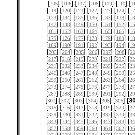
[
] [
] [
] [
] [
] [
] [
105
106
107
108
109
110
1
[
] [
] [
] [
] [
] [
] [
119
120
121
122
123
124
12
[
] [
] [
] [
] [
] [
] [
133
134
135
136
137
138
1
[
] [
] [
] [
] [
] [
] [
147
148
149
150
151
152
1
[
] [
] [
] [
] [
] [
] [
161
162
163
164
165
166
1
[
] [
] [
] [
] [
] [
] [
175
176
177
178
179
180
1
[
] [
] [
] [
] [
] [
] [
189
190
191
192
193
194
1
[
] [
] [
] [
] [
] [
] [
203
204
205
206
207
208
2
[
] [
] [
] [
] [
] [
] [
217
218
219
220
221
222
2
[
] [
] [
] [
] [
] [
] [
231
232
233
234
235
236
2
[
] [
] [
] [
] [
] [
] [
245
246
247
248
249
250
2
[
] [
] [
] [
] [
] [
] [
259
260
261
262
263
264
2
[
] [
] [
] [
] [
] [
] [
273
274
275
276
277
278
2
[
] [
] [
] [
] [
] [
] [
287
288
289
290
291
292
2
[
] [
] [
] [
] [
] [
]
[3
301
302
303
304
305
306
[
] [
] [
] [
] [
] [
] [
315
316
317
318
319
320
3
[
] [
] [
] [
] [
] [
] [
329
330
331
332
333
334
3
[
] [
] [
] [
] [
] [
] [
343
344
345
346
347
348
3
[
] [
] [
] [
] [
] [
] [
357
358
359
360
361
362
3