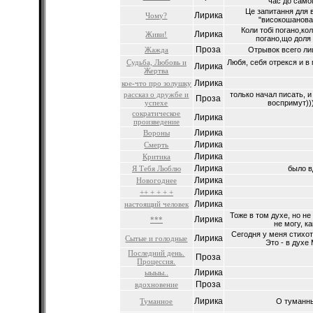
час до самог
Це запитання для 
Лирика
Чому?
"високошанован
Коли тобі погано,ко
Лирика
Живи!
погано,що доля 
Проза
Жажда
Отрывок всего лиш
Судьба, Любовь и
Любя, себя отрекся и 
Лирика
Жертва
Лирика
кое-что про золушку
рассказ о дружбе и
только начал писать, 
Проза
успехе
воспримут)))
сократическое
Лирика
произведение
Лирика
Вороны
Лирика
Смерть
Лирика
Критика
Лирика
Я Тебя Люблю
было в
Лирика
Новогоднее
Лирика
++ + + + +
Лирика
настоящий человек
Тоже в том духе, но не
Лирика
***
не могу, ка
Сегодня у меня стихот
Лирика
Сытые и голодные
Это - в духе 
Последний день.
Проза
Процессия.
Лирика
ыыыы..
Проза
вдохновение
Лирика
Туманное
О туманны