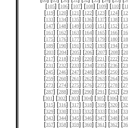
[
] [
] [
] [
] [
] [
] [
105
106
107
108
109
110
1
[
] [
] [
] [
] [
] [
] [
119
120
121
122
123
124
12
[
] [
] [
] [
] [
] [
] [
133
134
135
136
137
138
1
[
] [
] [
] [
] [
] [
] [
147
148
149
150
151
152
1
[
] [
] [
] [
] [
] [
] [
161
162
163
164
165
166
1
[
] [
] [
] [
] [
] [
] [
175
176
177
178
179
180
1
[
] [
] [
] [
] [
] [
] [
189
190
191
192
193
194
1
[
] [
] [
] [
] [
] [
] [
203
204
205
206
207
208
2
[
] [
] [
] [
] [
] [
] [
217
218
219
220
221
222
2
[
] [
] [
] [
] [
] [
] [
231
232
233
234
235
236
2
[
] [
] [
] [
] [
] [
] [
245
246
247
248
249
250
2
[
] [
] [
] [
] [
] [
] [
259
260
261
262
263
264
2
[
] [
] [
] [
] [
] [
] [
273
274
275
276
277
278
2
[
] [
] [
] [
] [
] [
] [
287
288
289
290
291
292
2
[
] [
] [
] [
] [
] [
] [
301
302
303
304
305
306
30
[
] [
] [
] [
] [
] [
] [
315
316
317
318
319
320
3
[
] [
] [
] [
] [
] [
] [
329
330
331
332
333
334
3
[
] [
] [
] [
] [
] [
] [
343
344
345
346
347
348
3
[
] [
] [
] [
] [
] [
] [
357
358
359
360
361
362
3