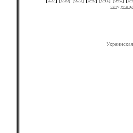
637
638
639
640
641
642
6
следующа
Украинская