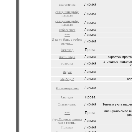
Лирика
два старика
священник рыбу
Лирика
нагадал
священник рыбу
Лирика
нагадал
Лирика
наболевшее
Лирика
***
Я хочу быть с тобою
Лирика
рядом...
Проза
Разговор
Лирика
АнтиЛибра
акростих про то,
это одностишье о
Лирика
говорил
с
Лирика
Игрок
Лирика
kRySSy 2
опп
Лирика
Жизнь-веретено
Проза
Спогади
Лирика
Спасая тепло
Тепла и уюта вашем
мне нужно было вы
Проза
***
рез
Дед Мороз пришел к
Лирика
гам в гости...
Лирика
Призрак