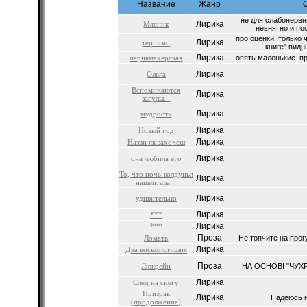
Название
Жанр
не для слабонервн
Лирика
Мясник
невнятно и пос
про оценки. только ч
Лирика
терпимо
книге" видн
Лирика
парикмахерская
опять маленькие. пр
Лирика
Ольга
Вспоминаются
Лирика
загулы...
Лирика
мудрость
Лирика
Новый год
Лирика
Назви як захочеш
Лирика
она любила его
То, что ночь-колдунья
Лирика
нашептала...
Лирика
удивительно
Лирика
***
Лирика
***
Проза
Ломать
Не топчите на прог
Лирика
Два восьмистишия
Проза
Люкрейн
НА ОСНОВІ "ЧУХР
Лирика
След на снегу
Призрак
Лирика
Надеюсь не
(продолжение)