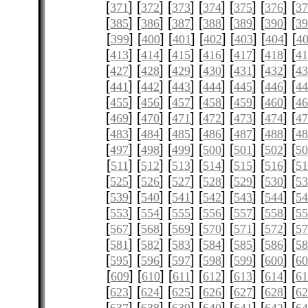
[
] [
] [
] [
] [
] [
] [
371
372
373
374
375
376
3
[
] [
] [
] [
] [
] [
] [
385
386
387
388
389
390
3
[
] [
] [
] [
] [
] [
] [
399
400
401
402
403
404
4
[
] [
] [
] [
] [
] [
] [
413
414
415
416
417
418
4
[
] [
] [
] [
] [
] [
] [
427
428
429
430
431
432
4
[
] [
] [
] [
] [
] [
] [
441
442
443
444
445
446
4
[
] [
] [
] [
] [
] [
] [
455
456
457
458
459
460
4
[
] [
] [
] [
] [
] [
] [
469
470
471
472
473
474
4
[
] [
] [
] [
] [
] [
] [
483
484
485
486
487
488
4
[
] [
] [
] [
] [
] [
] [
497
498
499
500
501
502
5
[
] [
] [
] [
] [
] [
] [
511
512
513
514
515
516
51
[
] [
] [
] [
] [
] [
] [
525
526
527
528
529
530
5
[
] [
] [
] [
] [
] [
] [
539
540
541
542
543
544
5
[
] [
] [
] [
] [
] [
] [
553
554
555
556
557
558
5
[
] [
] [
] [
] [
] [
] [
567
568
569
570
571
572
5
[
] [
] [
] [
] [
] [
] [
581
582
583
584
585
586
5
[
] [
] [
] [
] [
] [
] [
595
596
597
598
599
600
6
[
] [
] [
] [
] [
] [
] [
609
610
611
612
613
614
61
[
] [
] [
] [
] [
] [
] [
623
624
625
626
627
628
6
[
] [
] [
] [
] [
] [
] [