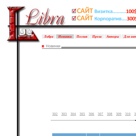
Либра
Новинки
Поэзия
Проза
Авторы
Для ав
Новинки
302
303
304
305
306
307
308
309
310