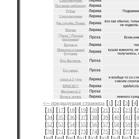
Лирика
Стихотворение
Лирика
Послания любимому
Лирика
Рубаи
Подражани
Лирика
Стихотворение
все как обычно, толь
Лирика
Две строфы. Роман.
не подвела.
Лирика
Мираж
"Джон " (Рассказ
Проза
Всем,кому
битломана)
Лирика
Надежда
па
Мамонты в нашем
кушая мамонта, не 
Лирика
будущем
получилось, н
Проза
Про Коствиль.
Проза
Его запах.
я вообще-то со сти
Лирика
стихи в 5 утра
совсем спонтан
Лирика
КРЫСЫ!!!
крЫЫссЫЫ
Проза
Жестокость 2
Лирика
Нечего терять
немного суици
[
] [
] [
] [
]
<-- предыдущая страница
1
2
3
4
[
] [
] [
] [
] [
] [
] [
] [
] [
16
17
18
19
20
21
22
23
[
] [
] [
] [
] [
] [
] [
] [
] [
34
35
36
37
38
39
40
41
[
] [
] [
] [
] [
] [
] [
] [
] [
52
53
54
55
56
57
58
59
[
] [
] [
] [
] [
] [
] [
] [
] [
70
71
72
73
74
75
76
77
[
] [
] [
] [
] [
] [
] [
] [
] [
88
89
90
91
92
93
94
95
9