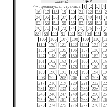
Лирика
...в грудні?
[
] [
] [
] [
]
<-- предыдущая страница
1
2
3
4
[
] [
] [
] [
] [
] [
] [
] [
] [
16
17
18
19
20
21
22
23
[
] [
] [
] [
] [
] [
] [
] [
] [
34
35
36
37
38
39
40
41
[
] [
] [
] [
] [
] [
] [
] [
] [
52
53
54
55
56
57
58
59
[
] [
] [
] [
] [
] [
] [
] [
] [
70
71
72
73
74
75
76
77
[
] [
] [
] [
] [
] [
] [
] [
] [
88
89
90
91
92
93
94
95
9
[
] [
] [
] [
] [
] [
] [
105
106
107
108
109
110
1
[
] [
] [
] [
] [
] [
] [
119
120
121
122
123
124
12
[
] [
] [
] [
] [
] [
] [
133
134
135
136
137
138
1
[
] [
] [
] [
] [
] [
] [
147
148
149
150
151
152
1
[
] [
] [
] [
] [
] [
] [
161
162
163
164
165
166
1
[
] [
] [
] [
] [
] [
] [
175
176
177
178
179
180
1
[
] [
] [
] [
] [
] [
] [
189
190
191
192
193
194
1
[
] [
] [
] [
] [
] [
] [
203
204
205
206
207
208
2
[
] [
] [
] [
] [
] [
] [
217
218
219
220
221
222
2
[
] [
] [
] [
] [
] [
] [
231
232
233
234
235
236
2
[
] [
] [
] [
] [
] [
] [
245
246
247
248
249
250
2
[
] [
] [
] [
] [
] [
] [
259
260
261
262
263
264
2
[
] [
] [
] [
] [
] [
] [
273
274
275
276
277
278
2