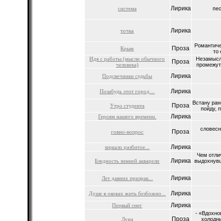
Лирика
система
пес
Лирика
точка
Романтиче
Проза
Крым
то 
Идя с работы (мысли обычного
Незамысл
Проза
человека)
промежутк
Лирика
Подсвечники судьбы
Лирика
Позабудь этот город…
Встану ран
Проза
Утро студента
пойду, 
Лирика
Героям нашего времени.
словесн
Проза
говно-вопрос
Лирика
зеркало разбитое...
Чем отлич
Лирика
Бледность зимней акварели
выдохнувш
Лирика
Лет давних призрак...
Лирика
Душе в оковах жить безбожно...
Лирика
Первый снег
- «Вдохно
Проза
Луна
холодны