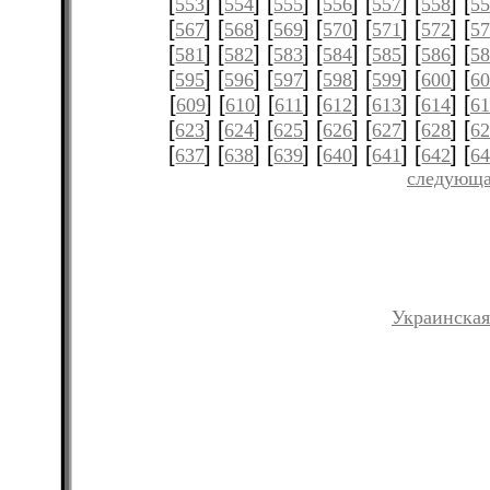
[
] [
] [
] [
] [
] [
] [
553
554
555
556
557
558
5
[
] [
] [
] [
] [
] [
] [
567
568
569
570
571
572
5
[
] [
] [
] [
] [
] [
] [
581
582
583
584
585
586
5
[
] [
] [
] [
] [
] [
] [
595
596
597
598
599
600
6
[
] [
] [
] [
] [
] [
] [
609
610
611
612
613
614
61
[
] [
] [
] [
] [
] [
] [
623
624
625
626
627
628
6
[
] [
] [
] [
] [
] [
] [
637
638
639
640
641
642
6
следующа
Украинская