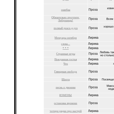
изви
Проза
ошибка
Обязательно прочтите,
Проза
Всем 
Либрианцы!
хорошо 
Проза
полный peace-д-yes
Лирика
Мемуары октября
Лирика
слова...
Лирика
* * *
Любовь так
Проза
Странные игры
но столько
Лирика
Нежданная гостья
Лирика
Что
Проза
Глянцевая свобода
Проза
Шахта
Посвящен
Макс
Проза
песнь о двонике
неда
Лирика
ИЗМЕНЫ
Проза
остановка времени
Лирика
чотири рядки про настрій