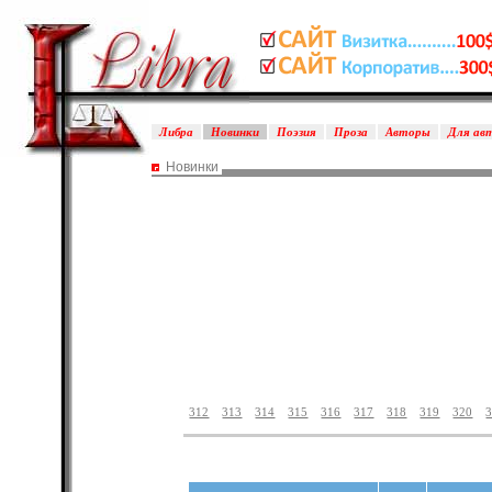
Либра
Новинки
Поэзия
Проза
Авторы
Для ав
Новинки
312
313
314
315
316
317
318
319
320