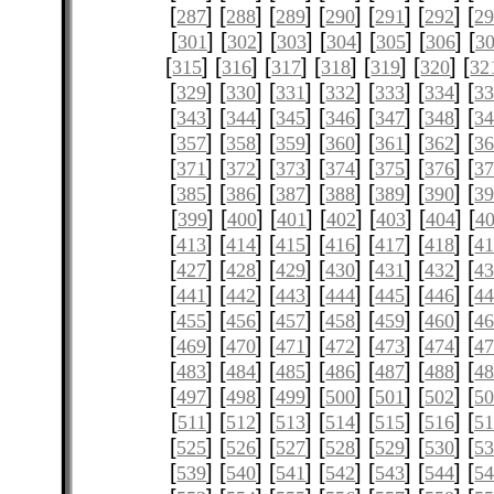
[
] [
] [
] [
] [
] [
] [
287
288
289
290
291
292
2
[
] [
] [
] [
] [
] [
] [
301
302
303
304
305
306
3
[
] [
] [
] [
] [
] [
] [
315
316
317
318
319
320
32
[
] [
] [
] [
] [
] [
] [
329
330
331
332
333
334
3
[
] [
] [
] [
] [
] [
] [
343
344
345
346
347
348
3
[
] [
] [
] [
] [
] [
] [
357
358
359
360
361
362
3
[
] [
] [
] [
] [
] [
] [
371
372
373
374
375
376
3
[
] [
] [
] [
] [
] [
] [
385
386
387
388
389
390
3
[
] [
] [
] [
] [
] [
] [
399
400
401
402
403
404
4
[
] [
] [
] [
] [
] [
] [
413
414
415
416
417
418
4
[
] [
] [
] [
] [
] [
] [
427
428
429
430
431
432
4
[
] [
] [
] [
] [
] [
] [
441
442
443
444
445
446
4
[
] [
] [
] [
] [
] [
] [
455
456
457
458
459
460
4
[
] [
] [
] [
] [
] [
] [
469
470
471
472
473
474
4
[
] [
] [
] [
] [
] [
] [
483
484
485
486
487
488
4
[
] [
] [
] [
] [
] [
] [
497
498
499
500
501
502
5
[
] [
] [
] [
] [
] [
] [
511
512
513
514
515
516
51
[
] [
] [
] [
] [
] [
] [
525
526
527
528
529
530
5
[
] [
] [
] [
] [
] [
] [
539
540
541
542
543
544
5