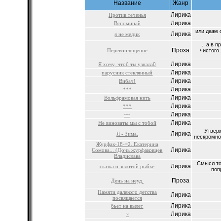
Название
Жанр
Лирика
Против теченья
Лирика
Вспоминай
или даже 
Лирика
я не медик
.. а в 
Проза
Перевоплощение
чистого
Лирика
Я хочу, чтоб ты узнала0
Лирика
парусник стеклянный
Лирика
Вибач!
Лирика
***
Лирика
Вольфрамовая нить
Лирика
***
Лирика
~~
Лирика
Не виноваты мы с тобой
Утверж
Лирика
Я - Зима.
нескромное
Журфак-18-=2. Екатерина
Лирика
Сомова... (Дочь журфаковцев
Владислава
Смысл то
Лирика
сказка о золотой рыбке
поп
Проза
День на неуд.
Памяти далекого детства
Лирика
посвящается
Лирика
бьет на вылет
Лирика
~