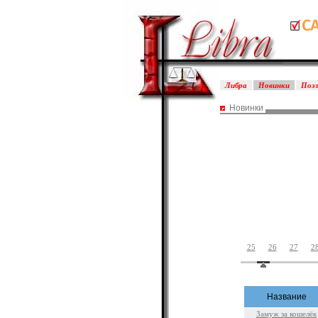
Либра
Новинки
Поэ
Новинки
25
26
27
2
Название
Замуж за кошелёк