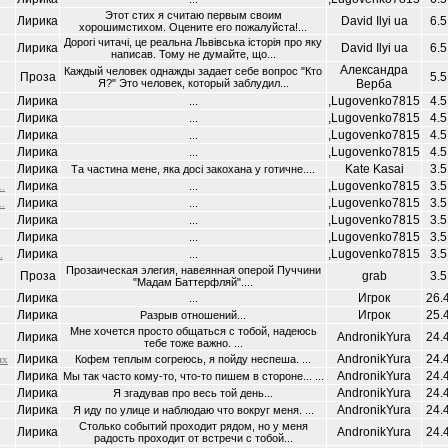
Этот стих я считаю первым своим
Лирика
David Ilyi ua
6.5
хорошимстихом. Оцените его пожалуйста!...
Дорогі читачі, це реальна Львівська історія про яку
Лирика
David Ilyi ua
6.5
написав. Тому не думайте, що...
Александра
Каждый человек однажды задает себе вопрос "Кто
Проза
5.5
Я?" Это человек, который заблудил...
Верба
Лирика
,Lugovenko7815
4.5
...
Лирика
,Lugovenko7815
4.5
...
Лирика
,Lugovenko7815
4.5
...
Лирика
,Lugovenko7815
4.5
...
Лирика
Kate Kasai
3.5
Та частина мене, яка досі закохана у готичне....
Лирика
,Lugovenko7815
3.5
..
...
Лирика
,Lugovenko7815
3.5
.
...
Лирика
,Lugovenko7815
3.5
...
Лирика
,Lugovenko7815
3.5
...
Лирика
,Lugovenko7815
3.5
.
...
Прозаическая элегия, навеянная оперой Пуччини
Проза
grab
3.5
"Мадам Баттерфляй"....
Лирика
Игрок
26.
...
Лирика
Игрок
25.
Разрыв отношений...
Мне хочется просто общаться с тобой, надеюсь
Лирика
AndronikYura
24.
тебе тоже важно. ...
Лирика
AndronikYura
24.
ях
Кофем теплым согреюсь, я пойду неспеша. ...
Лирика
AndronikYura
24.
Мы так часто кому-то, что-то пишем в стороне... ...
Лирика
AndronikYura
24.
Я згадував про весь той день...
Лирика
AndronikYura
24.
Я иду по улице и наблюдаю что вокруг меня. ...
Столько событий проходит рядом, но у меня
Лирика
AndronikYura
24.
радость проходит от встречи с тобой...