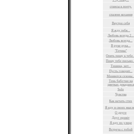
стансы к поету.
спалене кохання
Внутри себя
Я жду тебя...
Любовь всегда 2...
Любовь всегда...
В руке рука...
"Готика"
Опять пишу к тебе.
Пишу тебе письмо..
Тишина, нет...
Пусть говорят...
Меняются сезоны..
Тень бабочки на
цветках декаданса
Solo
Чувства
Как начать стих
Я иду в своих мысл
О друге
Друг привіт
Я иду по улице
Встреча с тобой