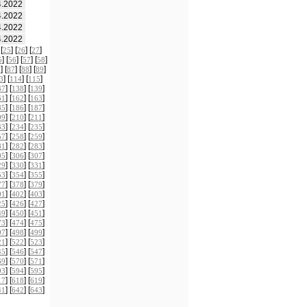
4.2022
4.2022
4.2022
4.2022
 [
] [
] [
]
25
26
27
] [
] [
] [
]
5
56
57
58
] [
] [
] [
]
6
87
88
89
] [
] [
]
3
114
115
] [
] [
]
37
138
139
] [
] [
]
61
162
163
] [
] [
]
85
186
187
] [
] [
]
09
210
211
] [
] [
]
33
234
235
] [
] [
]
57
258
259
] [
] [
]
81
282
283
] [
] [
]
05
306
307
] [
] [
]
29
330
331
] [
] [
]
53
354
355
] [
] [
]
77
378
379
] [
] [
]
01
402
403
] [
] [
]
25
426
427
] [
] [
]
49
450
451
] [
] [
]
73
474
475
] [
] [
]
97
498
499
] [
] [
]
21
522
523
] [
] [
]
45
546
547
] [
] [
]
69
570
571
] [
] [
]
93
594
595
] [
] [
]
17
618
619
] [
] [
]
41
642
643