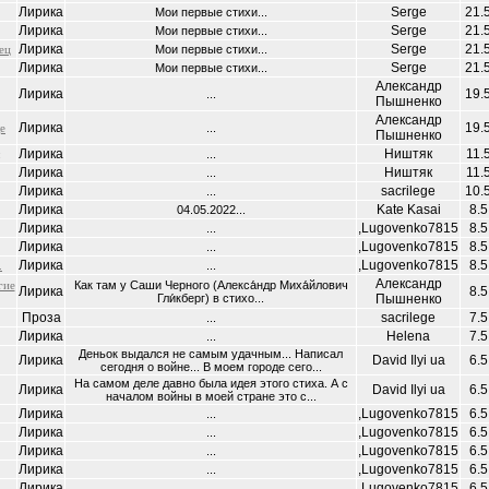
Лирика
Serge
21.
Мои первые стихи...
Лирика
Serge
21.
Мои первые стихи...
Лирика
Serge
21.
ец
Мои первые стихи...
Лирика
Serge
21.
Мои первые стихи...
Александр
Лирика
19.
...
Пышненко
Александр
Лирика
19.
е
...
Пышненко
Лирика
Ништяк
11.
...
Лирика
Ништяк
11.
...
Лирика
sacrilege
10.
...
Лирика
Kate Kasai
8.5
04.05.2022...
Лирика
,Lugovenko7815
8.5
...
Лирика
,Lugovenko7815
8.5
...
Лирика
,Lugovenko7815
8.5
.
...
Александр
гие
Как там у Саши Черного (Алекса́ндр Миха́йлович
Лирика
8.5
Гли́кберг) в стихо...
Пышненко
Проза
sacrilege
7.5
...
Лирика
Helena
7.5
...
Деньок выдался не самым удачным... Написал
Лирика
David Ilyi ua
6.5
сегодня о войне... В моем городе сего...
На самом деле давно была идея этого стиха. А с
Лирика
David Ilyi ua
6.5
началом войны в моей стране это с...
Лирика
,Lugovenko7815
6.5
...
Лирика
,Lugovenko7815
6.5
...
Лирика
,Lugovenko7815
6.5
...
Лирика
,Lugovenko7815
6.5
...
Лирика
,Lugovenko7815
6.5
...