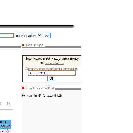
Доп. инфо.
Подпишись на нашу рассылку
от
Subscribe.Ru
Литературное творчество студентов.
Партнеры сайта
{v_xap_link1} {v_xap_link2}
3
44
ата
есения
5.2022