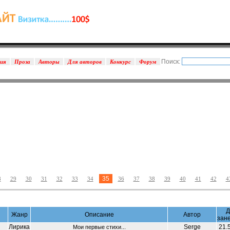
Поиск:
зия
Проза
Авторы
Для авторов
Конкурс
Форум
35
8
29
30
31
32
33
34
36
37
38
39
40
41
42
4
Д
Жанр
Описание
Автор
зан
Лирика
Serge
21.
Мои первые стихи...