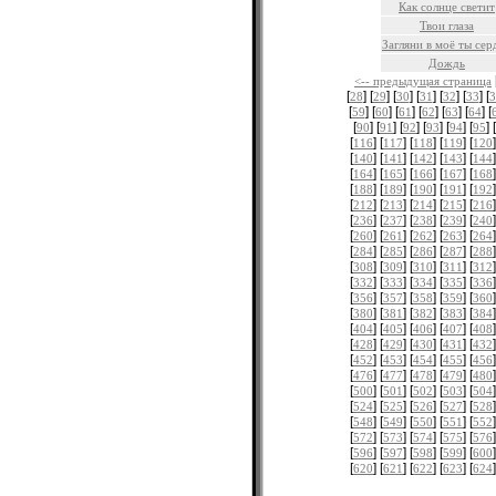
Как солнце светит
Твои глаза
Загляни в моё ты сер
Дождь
<-- предыдущая страница
[
] [
] [
] [
] [
] [
] [
28
29
30
31
32
33
3
[
] [
] [
] [
] [
] [
] [
59
60
61
62
63
64
[
] [
] [
] [
] [
] [
] [
90
91
92
93
94
95
[
] [
] [
] [
] [
]
116
117
118
119
120
[
] [
] [
] [
] [
]
140
141
142
143
144
[
] [
] [
] [
] [
]
164
165
166
167
168
[
] [
] [
] [
] [
]
188
189
190
191
192
[
] [
] [
] [
] [
]
212
213
214
215
216
[
] [
] [
] [
] [
]
236
237
238
239
240
[
] [
] [
] [
] [
]
260
261
262
263
264
[
] [
] [
] [
] [
]
284
285
286
287
288
[
] [
] [
] [
] [
]
308
309
310
311
312
[
] [
] [
] [
] [
]
332
333
334
335
336
[
] [
] [
] [
] [
]
356
357
358
359
360
[
] [
] [
] [
] [
]
380
381
382
383
384
[
] [
] [
] [
] [
]
404
405
406
407
408
[
] [
] [
] [
] [
]
428
429
430
431
432
[
] [
] [
] [
] [
]
452
453
454
455
456
[
] [
] [
] [
] [
]
476
477
478
479
480
[
] [
] [
] [
] [
]
500
501
502
503
504
[
] [
] [
] [
] [
]
524
525
526
527
528
[
] [
] [
] [
] [
]
548
549
550
551
552
[
] [
] [
] [
] [
]
572
573
574
575
576
[
] [
] [
] [
] [
]
596
597
598
599
600
[
] [
] [
] [
] [
]
620
621
622
623
624