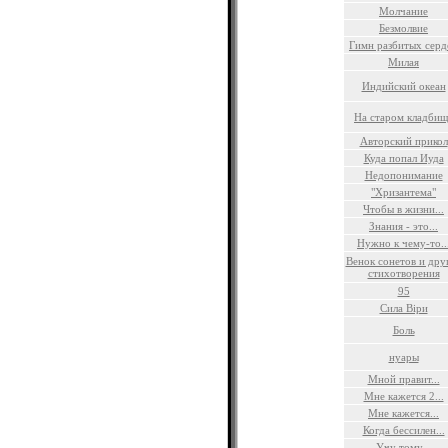
Молчание
Безмолвие
Гимн разбитых серд
Милая
Индийский океан
На старом кладбищ
Авторский прикол
Куда попал Иуда
Недопонимание
"Хризантема"
Чтобы в жизни...
Знания - это...
Нужно к чему-то..
Венок сонетов и дру
стихотворения
95
Сила Віри
Боль
нуары
Мной правит...
Мне кажется 2...
Мне кажется...
Когда бессилен...
Учу тому...