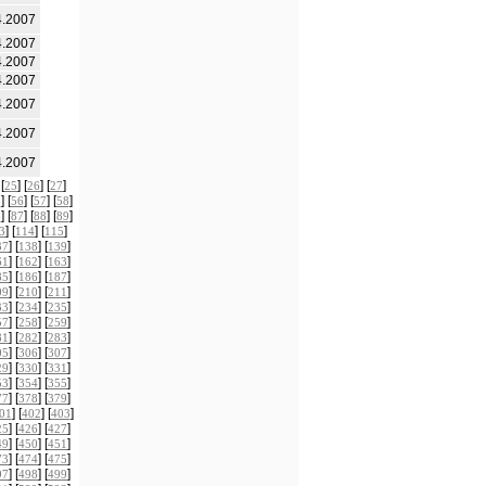
4.2007
4.2007
4.2007
4.2007
4.2007
4.2007
4.2007
 [
] [
] [
]
25
26
27
] [
] [
] [
]
5
56
57
58
] [
] [
] [
]
6
87
88
89
] [
] [
]
3
114
115
] [
] [
]
37
138
139
] [
] [
]
61
162
163
] [
] [
]
85
186
187
] [
] [
]
09
210
211
] [
] [
]
33
234
235
] [
] [
]
57
258
259
] [
] [
]
81
282
283
] [
] [
]
05
306
307
] [
] [
]
29
330
331
] [
] [
]
53
354
355
] [
] [
]
77
378
379
] [
] [
]
01
402
403
] [
] [
]
25
426
427
] [
] [
]
49
450
451
] [
] [
]
73
474
475
] [
] [
]
97
498
499