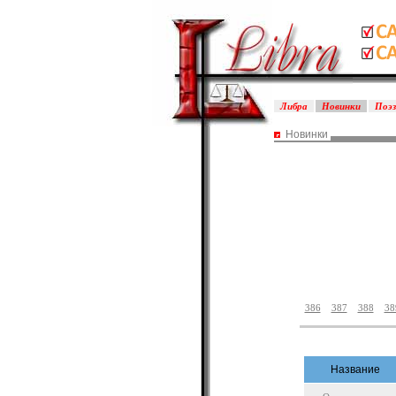
Либра
Новинки
Поэ
Новинки
386
387
388
38
Название