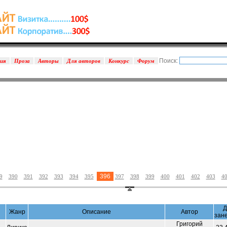
Поиск:
зия
Проза
Авторы
Для авторов
Конкурс
Форум
396
9
390
391
392
393
394
395
397
398
399
400
401
402
403
4
Д
Жанр
Описание
Автор
зан
Григорий