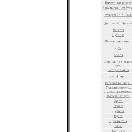
Ничего для никого
Забудь про незабуд
Журфак-13-3. Том
[In love with the sky
Невеста
Путь зла
Вы говорили мне...
Дом
Божок
Дар, що не діставс
мені
Смотрю в окно
Високі гори...
Незнакомые лица...
Тяжелая поступь,
хромотца в колене..
Малыш и голуби
Грусть
Небеса
Дурочка
Вдова
Просто стих
слова
Нарисую