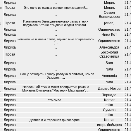
Лирика
Морик
21.
...
Проза
Морик
21.
ки
Это одно из самых ранних произведений...
Семен
Лирика
21.
а
...
Венцимеров
Изначально была дневниковая запись, но я
Проза
[Arien]
21.
]
подумала, что не стыдно и людям показат...
Лирика
Одиночество
21.
...
Лирика
Нина Кот
21.
...
немного не в моем стиле, однако мне понравилось
Лирика
Одиночество
21.
:)...
Лирика
Александра
21.
...
Босоногая
Проза
21.
...
Сказочница
ь
Лирика
Sam
21.
...
Лирика
Nata
21.
...
...Сонце заходить, і знову розлука зі світлом, немов
Лирика
Ammonia
21.
безодня... ...
Лирика
Nata
21.
...
Небольшой стих о моем восприятии романа
Лирика
Даркус Нетов
21.
.
Михаила Булгакова "Мастер и Маргарита". ...
Лирика
Торнадо
21.
...
Лирика
Korsar
21.
это было...
Лирика
mika
21.
...
Лирика
Сумирэ
21.
...
Лирика
mika
21.
...
Лирика
Korsar
21.
Давняя и интересная философия...
Лирика
игорь бобырев
21.
...
Лирика
Одиночество
21.
...