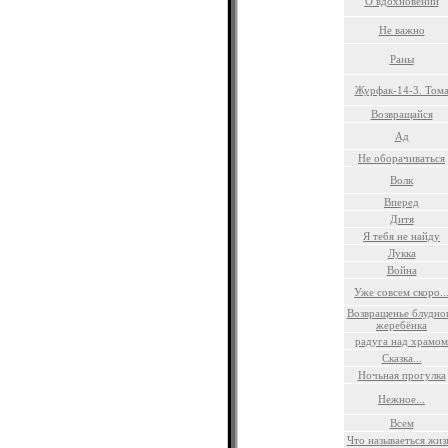
О вдохновении
Не важно
Раны
Журфак-14-3. Том
Возвращайся
Ад
Не оборачиваться
Волк
Вперед
Дитя
Я тебя не найду
Лукка
Война
Уже совсем скоро..
Возвращенье блудно
жеребёнка
радуга над храмом
Сказка...
Ночьная прогулка
Нежное...
Всем
Что называеться жиз