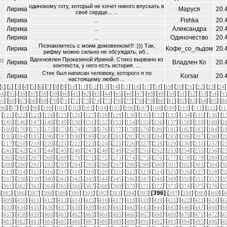
одинокому готу, который не хочет никого впускать в
Лирика
Маруся
20.
своё сердце... ...
Лирика
Fishka
20.
...
Лирика
Александра
20.
...
Лирика
Одиночество
20.
...
Познакомтесь с моим домовенком!!! :))) Так,
Лирика
Кофе_со_льдом
20.
рифму можно сильно не обсуждать, иб...
не
Вдохновлен Проказиной Ириной. Стихо вырвано из
Лирика
Владлен Ко
20.
контекста, у него есть история. ...
Стих был написан человеку, которого я по
Лирика
Korsar
20.
я
настоящему любил ...
[
] [
] [
] [
] [
] [
] [
] [
] [
] [
] [
] [
] [
] [
] [
] [
] [
] [
] [
] [
] [
] [
] [
] [
]
1
2
3
4
5
6
7
8
9
10
11
12
13
14
15
16
17
18
19
20
21
22
23
24
] [
] [
] [
] [
] [
] [
] [
] [
] [
] [
] [
] [
] [
] [
] [
] [
] [
] [
] [
] [
] [
34
35
36
37
38
39
40
41
42
43
44
45
46
47
48
49
50
51
52
53
54
5
] [
] [
] [
] [
] [
] [
] [
] [
] [
] [
] [
] [
] [
] [
] [
] [
] [
] [
] [
] [
] [
65
66
67
68
69
70
71
72
73
74
75
76
77
78
79
80
81
82
83
84
85
8
] [
] [
] [
] [
] [
] [
] [
] [
] [
] [
] [
] [
] [
] [
] [
] [
] [
96
97
98
99
100
101
102
103
104
105
106
107
108
109
110
111
112
11
 [
] [
] [
] [
] [
] [
] [
] [
] [
] [
] [
] [
] [
] [
] [
] [
] [
121
122
123
124
125
126
127
128
129
130
131
132
133
134
135
136
1
 [
] [
] [
] [
] [
] [
] [
] [
] [
] [
] [
] [
] [
] [
] [
] [
] [
145
146
147
148
149
150
151
152
153
154
155
156
157
158
159
160
1
 [
] [
] [
] [
] [
] [
] [
] [
] [
] [
] [
] [
] [
] [
] [
] [
] [
169
170
171
172
173
174
175
176
177
178
179
180
181
182
183
184
1
 [
] [
] [
] [
] [
] [
] [
] [
] [
] [
] [
] [
] [
] [
] [
] [
] [
193
194
195
196
197
198
199
200
201
202
203
204
205
206
207
208
2
 [
] [
] [
] [
] [
] [
] [
] [
] [
] [
] [
] [
] [
] [
] [
] [
] [
217
218
219
220
221
222
223
224
225
226
227
228
229
230
231
232
2
 [
] [
] [
] [
] [
] [
] [
] [
] [
] [
] [
] [
] [
] [
] [
] [
] [
241
242
243
244
245
246
247
248
249
250
251
252
253
254
255
256
2
 [
] [
] [
] [
] [
] [
] [
] [
] [
] [
] [
] [
] [
] [
] [
] [
] [
265
266
267
268
269
270
271
272
273
274
275
276
277
278
279
280
2
 [
] [
] [
] [
] [
] [
] [
] [
] [
] [
] [
] [
] [
] [
] [
] [
] [
289
290
291
292
293
294
295
296
297
298
299
300
301
302
303
304
3
 [
] [
] [
] [
] [
] [
] [
] [
] [
] [
] [
] [
] [
] [
] [
] [
] [
313
314
315
316
317
318
319
320
321
322
323
324
325
326
327
328
3
 [
] [
] [
] [
] [
] [
] [
] [
] [
] [
] [
] [
] [
] [
] [
] [
] [
337
338
339
340
341
342
343
344
345
346
347
348
349
350
351
352
3
 [
] [
] [
] [
] [
] [
] [
] [
] [
] [
] [
] [
] [
] [
] [
] [
] [
361
362
363
364
365
366
367
368
369
370
371
372
373
374
375
376
3
 [
] [
] [
] [
] [
] [
] [
] [
] [
] [
] [
]
[396]
[
] [
] [
] [
] [
385
386
387
388
389
390
391
392
393
394
395
397
398
399
400
4
 [
] [
] [
] [
] [
] [
] [
] [
] [
] [
] [
] [
] [
] [
] [
] [
] [
409
410
411
412
413
414
415
416
417
418
419
420
421
422
423
424
4
 [
] [
] [
] [
] [
] [
] [
] [
] [
] [
] [
] [
] [
] [
] [
] [
] [
433
434
435
436
437
438
439
440
441
442
443
444
445
446
447
448
4
 [
] [
] [
] [
] [
] [
] [
] [
] [
] [
] [
] [
] [
] [
] [
] [
] [
457
458
459
460
461
462
463
464
465
466
467
468
469
470
471
472
4
 [
] [
] [
] [
] [
] [
] [
] [
] [
] [
] [
] [
] [
] [
] [
] [
] [
481
482
483
484
485
486
487
488
489
490
491
492
493
494
495
496
4