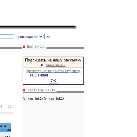
Доп. инфо.
Подпишись на нашу рассылку
от
Subscribe.Ru
Литературное творчество студентов.
Партнеры сайта
{v_xap_link1} {v_xap_link2}
04
405
ата
есения