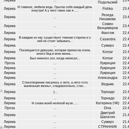
Лирика
23.
...
Подольский
И главное, любила ведь. Грызла себя каждый день
Лирика
Fishka
23.
изнутри! А у него таких как я......
Резеда
Лирика
23.
...
Низамова
Семен
Лирика
23.
а
...
Венцимеров
Лирика
Фантом
22.
...
В каждом из нас существует темная сторона и о
Лирика
Casandra
22.
ней не стоит забывать...
Лирика
Сумирэ
22.
...
Посвящается девушке, которая принесла очень
Лирика
Korsar
22.
много бед в мою жизнь...
Лирика
Korsar
22.
Был немного зол, когда написал...
Проза
Лукреция
22.
...
Лирика
Лукреция
22.
...
Лирика
Лукреция
22.
...
Лирика
Александра
22.
...
Стихотворение писалось о лете, а лето «это
Лирика
Ведьма
22.
.
маленькая жизнь», следовательно, стих...
го
Лирика
Торнадо
22.
:)...
Лирика
Торнадо
22.
...
Лирика
Катерина (ЧК)
22.
И снова моей нелепой музе......
Проза
Diva
22.
...
Дмитрий
Лирика
21.
...
Шапатин
Лирика
Сумирэ
21.
...
Лирика
СТРАННИК
21.
нь
...