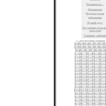
Посвящается....
Притяжение
Подарок тролля
нефальшива
Лучший друг.
Тот человек отдал м
часть себя
Слышишь, любима
<-- предыдущая страница
[
] [
] [
] [
] [
] [
] [
28
29
30
31
32
33
[
] [
] [
] [
] [
] [
] [
59
60
61
62
63
64
[
] [
] [
] [
] [
] [
] [
90
91
92
93
94
95
[
] [
] [
] [
] [
]
116
117
118
119
120
[
] [
] [
] [
] [
]
140
141
142
143
144
[
] [
] [
] [
] [
]
164
165
166
167
168
[
] [
] [
] [
] [
]
188
189
190
191
192
[
] [
] [
] [
] [
]
212
213
214
215
216
[
] [
] [
] [
] [
]
236
237
238
239
240
[
] [
] [
] [
] [
]
260
261
262
263
264
[
] [
] [
] [
] [
]
284
285
286
287
288
[
] [
] [
] [
] [
]
308
309
310
311
312
[
] [
] [
] [
] [
]
332
333
334
335
336
[
] [
] [
] [
] [
]
356
357
358
359
360
[
] [
] [
] [
] [
]
380
381
382
383
384
[
] [
] [
] [
] [
]
404
405
406
407
408
[
] [
] [
] [
] [
]
428
429
430
431
432
[
] [
] [
] [
] [
]
452
453
454
455
456
[
] [
] [
] [
] [
]
476
477
478
479
480