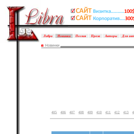
Либра
Новинки
Поэзия
Проза
Авторы
Для ав
Новинки
405
406
407
408
409
410
411
412
413