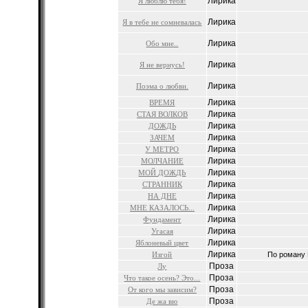
Лирика
Я люблю тебя!
Лирика
Я в тебе не сомневалась
Лирика
Обо мне..
Лирика
Я не вернусь!
Лирика
Поэма о любви.
Лирика
ВРЕМЯ
Лирика
СТАЯ ВОЛКОВ
Лирика
ДОЖДЬ
Лирика
ЗАЧЕМ
Лирика
У МЕТРО
Лирика
МОЛЧАНИЕ
Лирика
МОЙ ДОЖДЬ
Лирика
СТРАННИК
Лирика
НА ДНЕ
Лирика
МНЕ КАЗАЛОСЬ...
Лирика
Фундамент
Лирика
Угасая
Лирика
Яблоневый цвет
Лирика
Изгой
По роману 
Проза
Лу
Проза
Что такое осень? Это...
Проза
От кого мы зависим?
Проза
Де жа вю