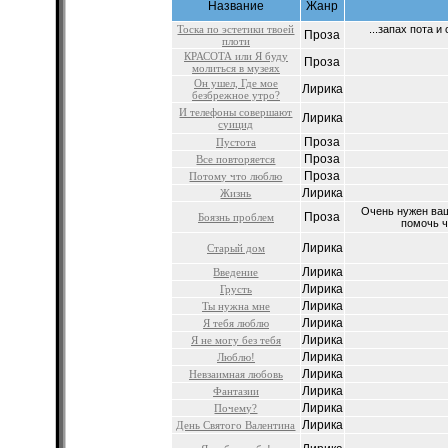
Название
Жанр
Тоска по эстетики твоей
...запах пота 
Проза
плоти
КРАСОТА или Я буду
Проза
молиться в музеях
Он ушел, Где мое
Лирика
безбрежное утро?
И телефоны совершают
Лирика
суицид
Проза
Пустота
Проза
Все повторяется
Проза
Потому что люблю
Лирика
Жизнь
Очень нужен ваш 
Проза
Боязнь проблем
помочь ч
Лирика
Старый дом
Лирика
Введение
Лирика
Грусть
Лирика
Ты нужна мне
Лирика
Я тебя люблю
Лирика
Я не могу без тебя
Лирика
Люблю!
Лирика
Невзаимная любовь
Лирика
Фантазии
Лирика
Почему?
Лирика
День Святого Валентина