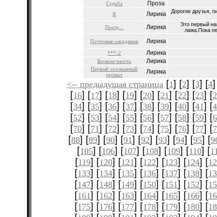
Проза
Судьба
Дорогие друзья, п
Лирика
Я
Это первый на
Лирика
Поезд...
лажа.Пока пе
Лирика
Почтовые ожидания
Лирика
***-2
Лирика
Бесконечность
Первый осознанный
Лирика
провал
[
] [
] [
] [
]
<-- предыдущая страница
1
2
3
4
[
] [
] [
] [
] [
] [
] [
] [
] [
16
17
18
19
20
21
22
23
[
] [
] [
] [
] [
] [
] [
] [
] [
34
35
36
37
38
39
40
41
[
] [
] [
] [
] [
] [
] [
] [
] [
52
53
54
55
56
57
58
59
[
] [
] [
] [
] [
] [
] [
] [
] [
70
71
72
73
74
75
76
77
[
] [
] [
] [
] [
] [
] [
] [
] [
88
89
90
91
92
93
94
95
9
[
] [
] [
] [
] [
] [
] [
105
106
107
108
109
110
1
[
] [
] [
] [
] [
] [
] [
119
120
121
122
123
124
12
[
] [
] [
] [
] [
] [
] [
133
134
135
136
137
138
1
[
] [
] [
] [
] [
] [
] [
147
148
149
150
151
152
1
[
] [
] [
] [
] [
] [
] [
161
162
163
164
165
166
1
[
] [
] [
] [
] [
] [
] [
175
176
177
178
179
180
1