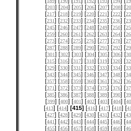
[
] [
] [
] [
] [
] [
] [
189
190
191
192
193
194
1
[
] [
] [
] [
] [
] [
] [
203
204
205
206
207
208
2
[
] [
] [
] [
] [
] [
] [
217
218
219
220
221
222
2
[
] [
] [
] [
] [
] [
] [
231
232
233
234
235
236
2
[
] [
] [
] [
] [
] [
] [
245
246
247
248
249
250
2
[
] [
] [
] [
] [
] [
] [
259
260
261
262
263
264
2
[
] [
] [
] [
] [
] [
] [
273
274
275
276
277
278
2
[
] [
] [
] [
] [
] [
] [
287
288
289
290
291
292
2
[
] [
] [
] [
] [
] [
] [
301
302
303
304
305
306
3
[
] [
] [
] [
] [
] [
] [
315
316
317
318
319
320
3
[
] [
] [
] [
] [
] [
] [
329
330
331
332
333
334
3
[
] [
] [
] [
] [
] [
] [
343
344
345
346
347
348
3
[
] [
] [
] [
] [
] [
] [
357
358
359
360
361
362
3
[
] [
] [
] [
] [
] [
] [
371
372
373
374
375
376
3
[
] [
] [
] [
] [
] [
] [
385
386
387
388
389
390
3
[
] [
] [
] [
] [
] [
] [
399
400
401
402
403
404
4
[
] [
]
[415]
[
] [
] [
] [
413
414
416
417
418
4
[
] [
] [
] [
] [
] [
] [
427
428
429
430
431
432
4
[
] [
] [
] [
] [
] [
] [
441
442
443
444
445
446
4
[
] [
] [
] [
] [
] [
] [
455
456
457
458
459
460
4