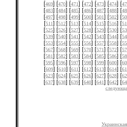
[
] [
] [
] [
] [
] [
] [
469
470
471
472
473
474
4
[
] [
] [
] [
] [
] [
] [
483
484
485
486
487
488
4
[
] [
] [
] [
] [
] [
] [
497
498
499
500
501
502
5
[
] [
] [
] [
] [
] [
] [
511
512
513
514
515
516
51
[
] [
] [
] [
] [
] [
] [
525
526
527
528
529
530
5
[
] [
] [
] [
] [
] [
] [
539
540
541
542
543
544
5
[
] [
] [
] [
] [
] [
] [
553
554
555
556
557
558
5
[
] [
] [
] [
] [
] [
] [
567
568
569
570
571
572
5
[
] [
] [
] [
] [
] [
] [
581
582
583
584
585
586
5
[
] [
] [
] [
] [
] [
] [
595
596
597
598
599
600
6
[
] [
] [
] [
] [
] [
] [
609
610
611
612
613
614
61
[
] [
] [
] [
] [
] [
] [
623
624
625
626
627
628
6
[
] [
] [
] [
] [
] [
] [
637
638
639
640
641
642
6
следующа
Украинская