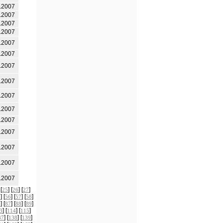
.2007
.2007
.2007
.2007
.2007
.2007
.2007
.2007
.2007
.2007
.2007
.2007
.2007
.2007
.2007
 [
] [
] [
]
25
26
27
] [
] [
] [
]
5
56
57
58
] [
] [
] [
]
6
87
88
89
] [
] [
]
3
114
115
] [
] [
]
37
138
139