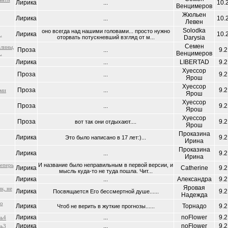
Лирика
10.
...
Венцимеров
Жюльен
Лирика
10.
...
Левен
Solodka
оно всегда над нашими головами... просто нужно
Лирика
10.
.
оторвать потускневший взгляд от м...
Darysia
Семен
алины,
Проза
9.2
...
.
Венцимеров
Лирика
LIBERTAD
9.2
...
Хуессор
Проза
9.2
...
Ярош
Хуессор
Проза
9.2
ями
...
Ярош
Хуессор
Проза
9.2
...
Ярош
Хуессор
Проза
9.2
вот так они отдыхают....
Ярош
Проказина
Лирика
9.2
Это было написано в 17 лет:)...
Ирина
Проказина
Лирика
9.2
...
Ирина
теперь
И название было неправильным в первой версии, и
Лирика
Catherine
9.2
мысль куда-то не туда пошла. Чит...
Лирика
Александра
9.2
...
Яровая
к, не
Лирика
9.2
Посвящается Его бессмертной душе......
Надежда
по
Лирика
Торнадо
9.2
Чтоб не верить в жуткие прогнозы......
Лирика
noFlower
9.2
вь4
...
Лирика
noFlower
9.2
вь3
...