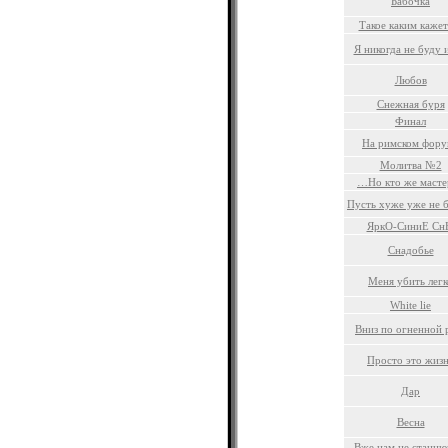
Бабочка
Такое каким кажет
Я никогда не буду
Любов
Снежная буря
Финал
На римском фору
Молитва №2
…Но кто же мастер
Пусть хуже уже не б
ЯркО-СиниЕ С
Снадобье
Меня убить легк
White lie
Вниз по огненной 
Просто это жиз
Дар
Весна
Вже нам не станцю