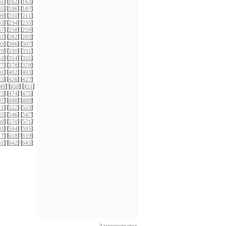
] [
] [
]
61
162
163
] [
] [
]
85
186
187
] [
] [
]
09
210
211
] [
] [
]
33
234
235
] [
] [
]
57
258
259
] [
] [
]
81
282
283
] [
] [
]
05
306
307
] [
] [
]
29
330
331
] [
] [
]
53
354
355
] [
] [
]
77
378
379
] [
] [
]
01
402
403
] [
] [
]
25
426
427
] [
] [
]
49
450
451
] [
] [
]
73
474
475
] [
] [
]
97
498
499
] [
] [
]
21
522
523
] [
] [
]
45
546
547
] [
] [
]
69
570
571
] [
] [
]
93
594
595
] [
] [
]
17
618
619
] [
] [
]
41
642
643
Администратор