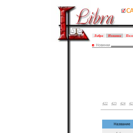
Либра
Новинки
Поэ
Новинки
422
423
424
42
Название