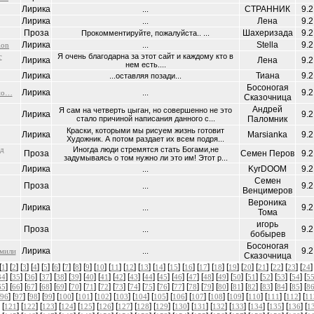
Лирика
СТРАННИК
9.2
...
Лирика
Лена
9.2
...
Проза
Шахеризада
9.2
Прокомментируйте, пожалуйста.. ...
Лирика
Stella
9.2
ion
...
г
Я очень благодарна за этот сайт и каждому кто в
Лирика
Лена
9.2
нем есть....
Лирика
Тиана
9.2
...оставляя позади...
Босоногая
Лирика
9.2
дно…
...
Сказочница
Андрей
Я сам на четверть цыган, но совершенно не это
Лирика
9.2
стало причиной написания данного с...
Паломник
Краски, которыми мы рисуем жизнь готовит
Лирика
Marsianka
9.2
Художник. А потом раздает их всем подря...
ед
Иногда люди стремятся стать Богами,не
Проза
Семен Перов
9.2
задумываясь о том нужно ли это им! Этот р...
Лирика
KyrDOOM
9.2
...
Семен
Проза
9.2
...
Венцимеров
Вероника
Лирика
9.2
...
Тома
игорь
Проза
9.2
...
бобырев
Босоногая
Лирика
9.2
тмили
...
Сказочница
[
] [
] [
] [
] [
] [
] [
] [
] [
] [
] [
] [
] [
] [
] [
] [
] [
] [
] [
] [
] [
] [
] [
] [
]
1
2
3
4
5
6
7
8
9
10
11
12
13
14
15
16
17
18
19
20
21
22
23
24
] [
] [
] [
] [
] [
] [
] [
] [
] [
] [
] [
] [
] [
] [
] [
] [
] [
] [
] [
] [
] [
34
35
36
37
38
39
40
41
42
43
44
45
46
47
48
49
50
51
52
53
54
5
] [
] [
] [
] [
] [
] [
] [
] [
] [
] [
] [
] [
] [
] [
] [
] [
] [
] [
] [
] [
] [
65
66
67
68
69
70
71
72
73
74
75
76
77
78
79
80
81
82
83
84
85
8
] [
] [
] [
] [
] [
] [
] [
] [
] [
] [
] [
] [
] [
] [
] [
] [
] [
96
97
98
99
100
101
102
103
104
105
106
107
108
109
110
111
112
11
 [
] [
] [
] [
] [
] [
] [
] [
] [
] [
] [
] [
] [
] [
] [
] [
] [
121
122
123
124
125
126
127
128
129
130
131
132
133
134
135
136
1