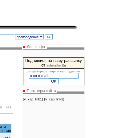
Доп. инфо.
Подпишись на нашу рассылку
от
Subscribe.Ru
Литературное творчество студентов.
Партнеры сайта
{v_xap_link1} {v_xap_link2}
40
441
ата
есения