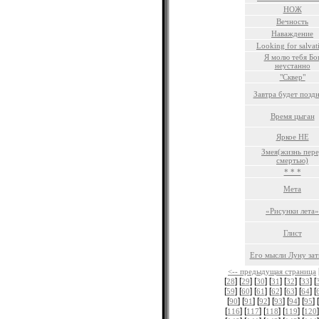
НОЖ
Вечность
Наваждение
Looking for salvat
Я молю тебя Бо
неустанно
"Сквер"
Завтра будет поз
Время цыган
Яркое НЕ
Змея(жизнь пер
смертью)
* * *
Мета
«Рисунки лета»
Глист
Его мысли Луну за
<-- предыдущая страница
[
] [
] [
] [
] [
] [
] [
28
29
30
31
32
33
[
] [
] [
] [
] [
] [
] [
59
60
61
62
63
64
[
] [
] [
] [
] [
] [
] [
90
91
92
93
94
95
[
] [
] [
] [
] [
]
116
117
118
119
120