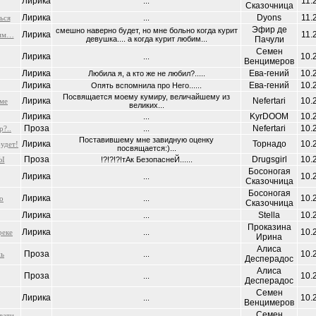
Лирика
11.
...
Сказочница
Лирика
Dyons
11.
ься
...
Эфир де
смешно наверно будет, но мне больно когда курит
Лирика
11.
 им…
девушка.... а когда курит любим...
Пачули
Семен
Лирика
10.
...
Венцимеров
Лирика
Ева-гений
10.
Любила я, а кто же не любил?.....
Лирика
Ева-гений
10.
Опять вспомнила про Него......
Посвящается моему кумиру, величайшему из
Лирика
Nefertari
10.
ме
великих...
Лирика
KyrDOOM
10.
...
Проза
Nefertari
10.
?..
...
Поставившему мне завидную оценку
Лирика
Торнадо
10.
удет!
посвящается:)...
Проза
Drugsgirl
10.
нЫ
!?!?!?!тАк БезопаснеЙ......
Босоногая
Лирика
10.
...
Сказочница
Босоногая
Лирика
10.
о
...
Сказочница
Лирика
Stella
10.
...
Проказина
Лирика
10.
реке
...
Ирина
Aлиса
Проза
10.
нь
...
Десперадос
Aлиса
Проза
10.
...
Десперадос
Семен
Лирика
10.
...
Венцимеров
Семен
вати