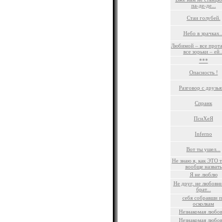
па-де-де...
Стаи голубей.
Небо в зрачках..
Любимой – все прот
все зорьки – ей..
***
Опасность !
Разговор с друзь
Спранк
ПсиХеЯ
Inferno
Вот ты ушел...
Не знаю я, как ЭТО 
вообще назвать
Я не люблю
Не друг, не любовни
брат...
себя собравши 
осколкам
Незнакомая любо
Незнакомая любо