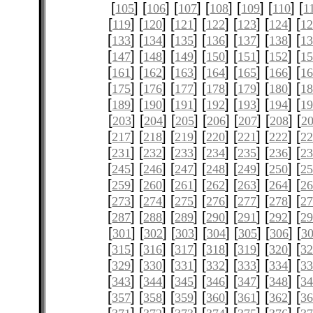
[
] [
] [
] [
] [
] [
] [
105
106
107
108
109
110
1
[
] [
] [
] [
] [
] [
] [
119
120
121
122
123
124
12
[
] [
] [
] [
] [
] [
] [
133
134
135
136
137
138
1
[
] [
] [
] [
] [
] [
] [
147
148
149
150
151
152
1
[
] [
] [
] [
] [
] [
] [
161
162
163
164
165
166
1
[
] [
] [
] [
] [
] [
] [
175
176
177
178
179
180
1
[
] [
] [
] [
] [
] [
] [
189
190
191
192
193
194
1
[
] [
] [
] [
] [
] [
] [
203
204
205
206
207
208
2
[
] [
] [
] [
] [
] [
] [
217
218
219
220
221
222
2
[
] [
] [
] [
] [
] [
] [
231
232
233
234
235
236
2
[
] [
] [
] [
] [
] [
] [
245
246
247
248
249
250
2
[
] [
] [
] [
] [
] [
] [
259
260
261
262
263
264
2
[
] [
] [
] [
] [
] [
] [
273
274
275
276
277
278
2
[
] [
] [
] [
] [
] [
] [
287
288
289
290
291
292
2
[
] [
] [
] [
] [
] [
] [
301
302
303
304
305
306
3
[
] [
] [
] [
] [
] [
] [
315
316
317
318
319
320
3
[
] [
] [
] [
] [
] [
] [
329
330
331
332
333
334
3
[
] [
] [
] [
] [
] [
] [
343
344
345
346
347
348
3
[
] [
] [
] [
] [
] [
] [
357
358
359
360
361
362
3