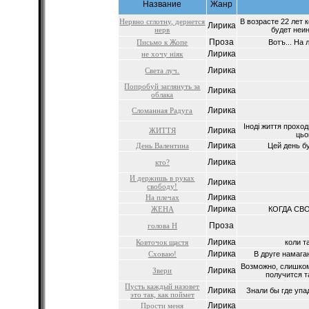
Название
Жанр
Нервно сглотну, дернется
В возрасте 22 лет 
Лирика
нерв
будет неин
Проза
Письмо к Жопе
Вотъ... На 
Лирика
не хочу ніяк
Лирика
Света луч.
Попробуй заглянуть за
Лирика
облака
Лирика
Сломанная Радуга
Іноді життя проход
Лирика
ЖИТТЯ
цьо
Лирика
День Валентина
Цей день бу
Лирика
кто?
И держишь в руках
Лирика
свободу!
Лирика
На плечах
Лирика
ЖЕНА
КОГДА СВО
Проза
голова Н
Лирика
Ковточок щастя
коли т
Лирика
Сховаю!
В друге намагаю
Возможно, слишком
Лирика
Звери
получится т
Пусть каждый назовет
Лирика
Знали бы где упа
это так, как поймет
Лирика
Прости меня