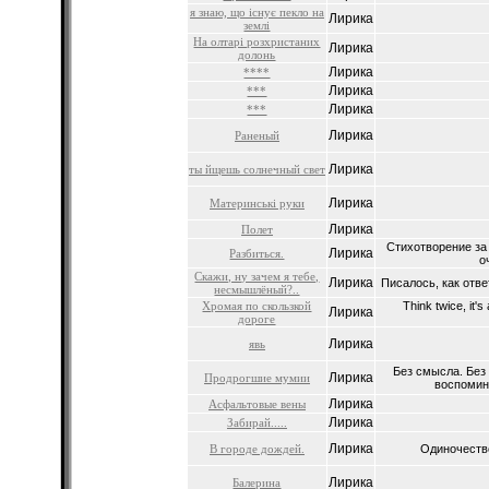
я знаю, що існує пекло на
Лирика
землі
На олтарі розхристаних
Лирика
долонь
Лирика
****
Лирика
***
Лирика
***
Лирика
Раненый
Лирика
ты йщешь солнечный свет
Лирика
Материнськi руки
Лирика
Полет
Стихотворение за 
Лирика
Разбиться.
о
Скажи, ну зачем я тебе,
Лирика
Писалось, как отве
несмышлёный?..
Хромая по скользкой
Think twice, it'
Лирика
дороге
Лирика
явь
Без смысла. Без
Лирика
Продрогшие мумии
воспомина
Лирика
Асфальтовые вены
Лирика
Забирай.....
Лирика
В городе дождей.
Одиночество
Лирика
Балерина