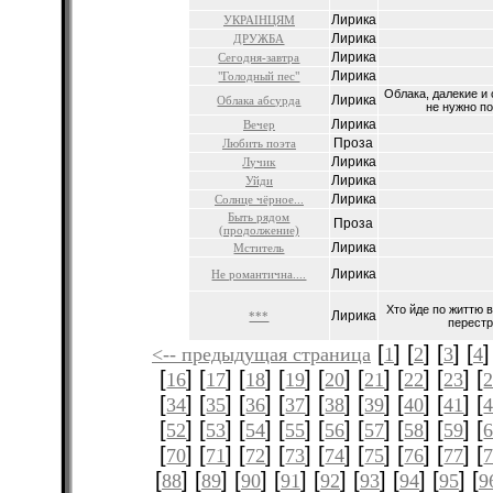
Лирика
УКРАІНЦЯМ
Лирика
ДРУЖБА
Лирика
Сегодня-завтра
Лирика
"Голодный пес"
Облака, далекие и 
Лирика
Облака абсурда
не нужно по
Лирика
Вечер
Проза
Любить поэта
Лирика
Лучик
Лирика
Уйди
Лирика
Солнце чёрное...
Быть рядом
Проза
(продолжение)
Лирика
Мститель
Лирика
Не романтична....
Хто йде по життю в
Лирика
***
перестрі
[
] [
] [
] [
]
<-- предыдущая страница
1
2
3
4
[
] [
] [
] [
] [
] [
] [
] [
] [
16
17
18
19
20
21
22
23
[
] [
] [
] [
] [
] [
] [
] [
] [
34
35
36
37
38
39
40
41
[
] [
] [
] [
] [
] [
] [
] [
] [
52
53
54
55
56
57
58
59
[
] [
] [
] [
] [
] [
] [
] [
] [
70
71
72
73
74
75
76
77
[
] [
] [
] [
] [
] [
] [
] [
] [
88
89
90
91
92
93
94
95
9