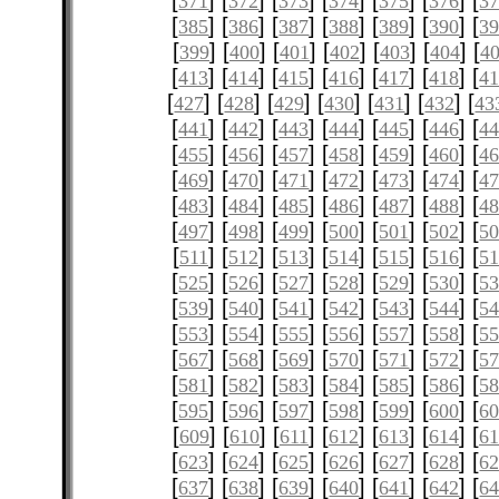
[
] [
] [
] [
] [
] [
] [
371
372
373
374
375
376
3
[
] [
] [
] [
] [
] [
] [
385
386
387
388
389
390
3
[
] [
] [
] [
] [
] [
] [
399
400
401
402
403
404
4
[
] [
] [
] [
] [
] [
] [
413
414
415
416
417
418
4
[
] [
] [
] [
] [
] [
] [
427
428
429
430
431
432
43
[
] [
] [
] [
] [
] [
] [
441
442
443
444
445
446
4
[
] [
] [
] [
] [
] [
] [
455
456
457
458
459
460
4
[
] [
] [
] [
] [
] [
] [
469
470
471
472
473
474
4
[
] [
] [
] [
] [
] [
] [
483
484
485
486
487
488
4
[
] [
] [
] [
] [
] [
] [
497
498
499
500
501
502
5
[
] [
] [
] [
] [
] [
] [
511
512
513
514
515
516
51
[
] [
] [
] [
] [
] [
] [
525
526
527
528
529
530
5
[
] [
] [
] [
] [
] [
] [
539
540
541
542
543
544
5
[
] [
] [
] [
] [
] [
] [
553
554
555
556
557
558
5
[
] [
] [
] [
] [
] [
] [
567
568
569
570
571
572
5
[
] [
] [
] [
] [
] [
] [
581
582
583
584
585
586
5
[
] [
] [
] [
] [
] [
] [
595
596
597
598
599
600
6
[
] [
] [
] [
] [
] [
] [
609
610
611
612
613
614
61
[
] [
] [
] [
] [
] [
] [
623
624
625
626
627
628
6
[
] [
] [
] [
] [
] [
] [
637
638
639
640
641
642
6