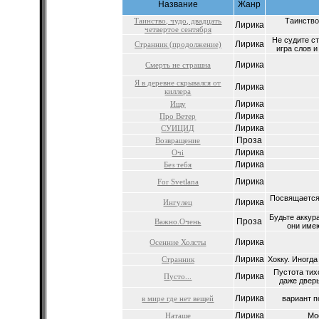
Название
Жанр
Таинство, чудо, двадцать
Таинство
Лирика
четвертое сентября
Не судите ст
Лирика
Странник (продолжение)
игра слов и
Лирика
Смерть не страшна
Я в деревне скрывался от
Лирика
киллера
Лирика
Ищу
Лирика
Про Ветер
Лирика
СУИЦИД
Проза
Возвращение
Лирика
Очі
Лирика
Без тебя
Лирика
For Svetlana
Посвящается
Лирика
Ингулец
Будьте аккур
Проза
Важно.Очень
они имею
Лирика
Осенние Холсты
Лирика
Странник
Хокку. Иногда 
Пустота тих
Лирика
Пусто...
даже дверь
Лирика
в мире где нет вещей
вариант п
Лирика
Наташе
Мо