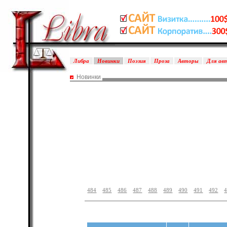
Либра
Новинки
Поэзия
Проза
Авторы
Для ав
Новинки
484
485
486
487
488
489
490
491
492