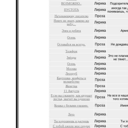
Лирика
ВОЗМОЖНО..
Подозритель
иногда так
Лирика
ПУСТОТА
понимаешь, чт
Проза
Начинающему писателю
Никто не знает, каково же
Лирика
небу...
Лирика
Элен и ребята
Арме
Лирика
Осень
Проза
Оставайся на всегда.
Не дождавш
Лирика
Телефон
Это не плаги
Лирика
Звёзды
не тянет..
Лирика
Осень
Лирика
Москва
Лирика
Лесоруб
Картошка, конфеты и
Проза
волшебство
Проза
Женечка
Лирика
11 Августа
Если вы слышите, как шуршат
Не все в наше
Проза
листья, значит вы одиноки
того хотим
Проза
Кошка с белыми глазами.
Имеющ
Лирика
Лето
Лирика
Ты хорошеешь и растешь
Ты х
Лирика
С тобой ожило мое сердце
С тоб