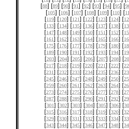
[
] [
] [
] [
] [
] [
] [
] [
] [
88
89
90
91
92
93
94
95
9
[
] [
] [
] [
] [
] [
] [
105
106
107
108
109
110
1
[
] [
] [
] [
] [
] [
] [
119
120
121
122
123
124
12
[
] [
] [
] [
] [
] [
] [
133
134
135
136
137
138
1
[
] [
] [
] [
] [
] [
] [
147
148
149
150
151
152
1
[
] [
] [
] [
] [
] [
] [
161
162
163
164
165
166
1
[
] [
] [
] [
] [
] [
] [
175
176
177
178
179
180
1
[
] [
] [
] [
] [
] [
] [
189
190
191
192
193
194
1
[
] [
] [
] [
] [
] [
] [
203
204
205
206
207
208
2
[
] [
] [
] [
] [
] [
] [
217
218
219
220
221
222
2
[
] [
] [
] [
] [
] [
] [
231
232
233
234
235
236
2
[
] [
] [
] [
] [
] [
] [
245
246
247
248
249
250
2
[
] [
] [
] [
] [
] [
] [
259
260
261
262
263
264
2
[
] [
] [
] [
] [
] [
] [
273
274
275
276
277
278
2
[
] [
] [
] [
] [
] [
] [
287
288
289
290
291
292
2
[
] [
] [
] [
] [
] [
] [
301
302
303
304
305
306
3
[
] [
] [
] [
] [
] [
] [
315
316
317
318
319
320
3
[
] [
] [
] [
] [
] [
] [
329
330
331
332
333
334
3
[
] [
] [
] [
] [
] [
] [
343
344
345
346
347
348
3