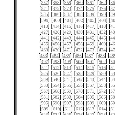
[
] [
] [
] [
] [
] [
] [
357
358
359
360
361
362
3
[
] [
] [
] [
] [
] [
] [
371
372
373
374
375
376
3
[
] [
] [
] [
] [
] [
] [
385
386
387
388
389
390
3
[
] [
] [
] [
] [
] [
] [
399
400
401
402
403
404
4
[
] [
] [
] [
] [
] [
] [
413
414
415
416
417
418
4
[
] [
] [
] [
] [
] [
] [
427
428
429
430
431
432
4
[
] [
] [
] [
] [
] [
] [
441
442
443
444
445
446
4
[
] [
] [
] [
] [
] [
] [
455
456
457
458
459
460
4
[
] [
] [
] [
] [
] [
] [
469
470
471
472
473
474
4
[
] [
] [
] [
] [
] [
] [
483
484
485
486
487
488
48
[
] [
] [
] [
] [
] [
] [
497
498
499
500
501
502
5
[
] [
] [
] [
] [
] [
] [
511
512
513
514
515
516
51
[
] [
] [
] [
] [
] [
] [
525
526
527
528
529
530
5
[
] [
] [
] [
] [
] [
] [
539
540
541
542
543
544
5
[
] [
] [
] [
] [
] [
] [
553
554
555
556
557
558
5
[
] [
] [
] [
] [
] [
] [
567
568
569
570
571
572
5
[
] [
] [
] [
] [
] [
] [
581
582
583
584
585
586
5
[
] [
] [
] [
] [
] [
] [
595
596
597
598
599
600
6
[
] [
] [
] [
] [
] [
] [
609
610
611
612
613
614
61
[
] [
] [
] [
] [
] [
] [
623
624
625
626
627
628
6