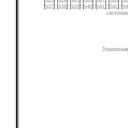
[
] [
] [
] [
] [
] [
] [
637
638
639
640
641
642
6
следующа
Украинская