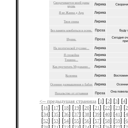
Сворачивается моей раны
Лирика
Сворачи
кровь
Лирика
Я не Жанна д Арк
Лирика
Твоя спина
Проза
Без памяти влюбиться в осень.
Буду 
Сегодня оч
Проза
Ирина.
при
Лирика
На поэтической тусовке...
Лирика
Я спокойна
Лирика
Тишина...
Лирика
Как прочитать Мураками...
Лирика
Коломна
Воспомина
Лирика
Осенние размышления о бабах
Осенние
Она повела 
Проза
Нахальство от отчаяния
[
] [
] [
] [
]
<-- предыдущая страница
1
2
3
4
[
] [
] [
] [
] [
] [
] [
] [
] [
16
17
18
19
20
21
22
23
[
] [
] [
] [
] [
] [
] [
] [
] [
34
35
36
37
38
39
40
41
[
] [
] [
] [
] [
] [
] [
] [
] [
52
53
54
55
56
57
58
59
[
] [
] [
] [
] [
] [
] [
] [
] [
70
71
72
73
74
75
76
77