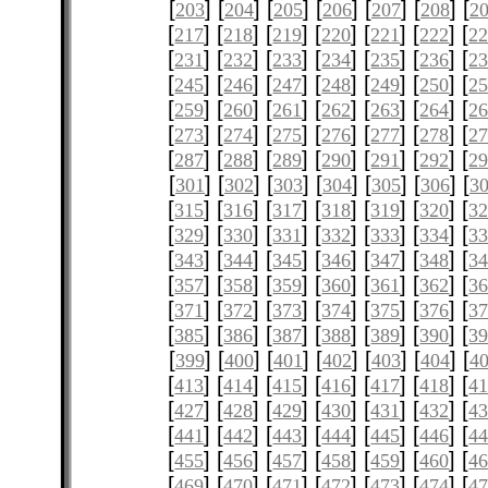
[
] [
] [
] [
] [
] [
] [
203
204
205
206
207
208
2
[
] [
] [
] [
] [
] [
] [
217
218
219
220
221
222
2
[
] [
] [
] [
] [
] [
] [
231
232
233
234
235
236
2
[
] [
] [
] [
] [
] [
] [
245
246
247
248
249
250
2
[
] [
] [
] [
] [
] [
] [
259
260
261
262
263
264
2
[
] [
] [
] [
] [
] [
] [
273
274
275
276
277
278
2
[
] [
] [
] [
] [
] [
] [
287
288
289
290
291
292
2
[
] [
] [
] [
] [
] [
] [
301
302
303
304
305
306
3
[
] [
] [
] [
] [
] [
] [
315
316
317
318
319
320
3
[
] [
] [
] [
] [
] [
] [
329
330
331
332
333
334
3
[
] [
] [
] [
] [
] [
] [
343
344
345
346
347
348
3
[
] [
] [
] [
] [
] [
] [
357
358
359
360
361
362
3
[
] [
] [
] [
] [
] [
] [
371
372
373
374
375
376
3
[
] [
] [
] [
] [
] [
] [
385
386
387
388
389
390
3
[
] [
] [
] [
] [
] [
] [
399
400
401
402
403
404
4
[
] [
] [
] [
] [
] [
] [
413
414
415
416
417
418
4
[
] [
] [
] [
] [
] [
] [
427
428
429
430
431
432
4
[
] [
] [
] [
] [
] [
] [
441
442
443
444
445
446
4
[
] [
] [
] [
] [
] [
] [
455
456
457
458
459
460
4
[
] [
] [
] [
] [
] [
] [
469
470
471
472
473
474
4