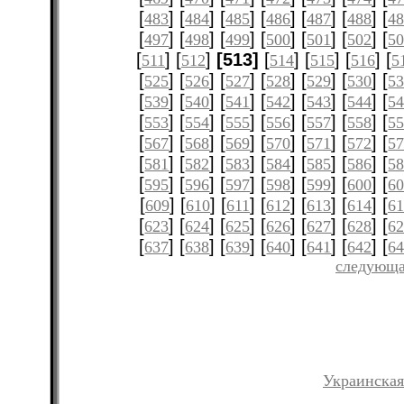
[
] [
] [
] [
] [
] [
] [
483
484
485
486
487
488
4
[
] [
] [
] [
] [
] [
] [
497
498
499
500
501
502
5
[
] [
]
[513]
[
] [
] [
] [
511
512
514
515
516
5
[
] [
] [
] [
] [
] [
] [
525
526
527
528
529
530
5
[
] [
] [
] [
] [
] [
] [
539
540
541
542
543
544
5
[
] [
] [
] [
] [
] [
] [
553
554
555
556
557
558
5
[
] [
] [
] [
] [
] [
] [
567
568
569
570
571
572
5
[
] [
] [
] [
] [
] [
] [
581
582
583
584
585
586
5
[
] [
] [
] [
] [
] [
] [
595
596
597
598
599
600
6
[
] [
] [
] [
] [
] [
] [
609
610
611
612
613
614
61
[
] [
] [
] [
] [
] [
] [
623
624
625
626
627
628
6
[
] [
] [
] [
] [
] [
] [
637
638
639
640
641
642
6
следующа
Украинская