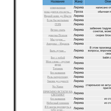
Название
Жанр
Опи
Лирика
отверженная
написано от 
Проза
пока длится эта ночь...
обычная па
Лирика
Вірний шлях до Щастя
Лирика
Если бы мотыльки
Лирика
ГЕРБ
забвение /задум
Лирика
Вечно спать
сонетов, может
Лирика
девочка Психея
скорее блэк,
Лирика
Мы уедем....
Лирика
Америка – Израиль
В этом произвед
Лирика
Быть лучше...
вопросы, впрочем
свои
Лирика
Бог с тобой
babin.
Мои слова – пустые
Лирика
звуки
Лирика
Титаник
Лирика
Без названия
Лирика
Роль патріотизму
Лирика
Заклик до єдності
старенькое-не акту
Лирика
No Name
пригля
ПРИЄМНО ВСТАТИ НА
Лирика
СВІТАНКУ
Лирика
без названия
из ст
Лирика
Небесный пленник
из ст
Я б могла протянуть к
Лирика
тебе руки...