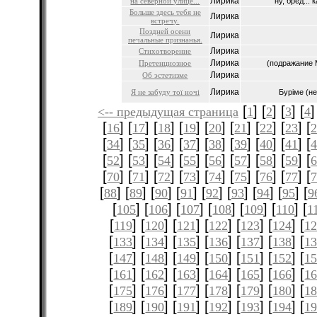
Лирика
на северной улице...
ну, бред... к
Больше здесь тебя не
Лирика
встречу.
Поздней осени
Лирика
печальные признанья.
Лирика
Стихотворение
Лирика
Претенциозное
(подражание 
Лирика
Об эстетизме
Лирика
Я не забуду тої ночі
Буріме (не
[
] [
] [
] [
]
<-- предыдущая страница
1
2
3
4
[
] [
] [
] [
] [
] [
] [
] [
] [
16
17
18
19
20
21
22
23
[
] [
] [
] [
] [
] [
] [
] [
] [
34
35
36
37
38
39
40
41
[
] [
] [
] [
] [
] [
] [
] [
] [
52
53
54
55
56
57
58
59
[
] [
] [
] [
] [
] [
] [
] [
] [
70
71
72
73
74
75
76
77
[
] [
] [
] [
] [
] [
] [
] [
] [
88
89
90
91
92
93
94
95
9
[
] [
] [
] [
] [
] [
] [
105
106
107
108
109
110
1
[
] [
] [
] [
] [
] [
] [
119
120
121
122
123
124
12
[
] [
] [
] [
] [
] [
] [
133
134
135
136
137
138
1
[
] [
] [
] [
] [
] [
] [
147
148
149
150
151
152
1
[
] [
] [
] [
] [
] [
] [
161
162
163
164
165
166
1
[
] [
] [
] [
] [
] [
] [
175
176
177
178
179
180
1
[
] [
] [
] [
] [
] [
] [
189
190
191
192
193
194
1