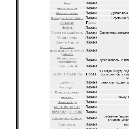
Лирика
Зверь
Лирика
мысли на море
Лирика
Монолог любви
Думаю вам п
Лирика
В каждом живет титан.
Случайно п
Проза
состояние
Лирика
Любовь
Лирика
У меня все зашибенно.
Оптимисты всетаки
Лирика
Cтихи о слоне
Лирика
Cтихи о Марине
Критикам,
Лирика
нуждающимся в услугах
дантиста
Моему палачу
Лирика
Даже любовь не имее
посвящается
Лирика
Собор любові
Вы когда-нибудь за
Проза
DEUS EX MACHINA
Бог может быть со
м
Лирика
ухожу я ...
рано или поздно пр
Лирика
Как тогда...
Лирика
В гостях у сказки
Лирика
книжка...
хайку, в
Лирика
Огонь и Вода
Лирика
БЕЗОТВЕТНОСТЬ
Лирика
ВЕЧІР НАД РІЧКОЮ
забвение /задум
Лирика
Я не ищу ни рай ни ад
сонетов, может
Лирика
В портьерах
гот