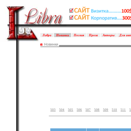
Либра
Новинки
Поэзия
Проза
Авторы
Для ав
Новинки
503
504
505
506
507
508
509
510
511