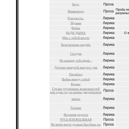
Проза
Круг
Проба пе
Проза
Инквизитор
разумных
Лирика
В вечность.
Лирика
Музыка
Лирика
Война
Лирика
РАДИ ДЫМА
О в
Лирика
Мне с тобой весело
Лирика
Белоснежная свадьба
Лирика
Сегодня
Лирика
Не напишу тобі вірші...
Лирика
Дорожи минутой каждого дня
Лирика
Парабиоз
Лирика
Война между собой
Лирика
Кризис
Страна упущенных возможностей
Проза
или один год из жизни двадцатилетн
Лирика
запись
Лирика
Татьяне
Лирика
Весенняя радость
Проза
РУСЬ ИЗНАЧАЛЬНАЯ
Проза
На моём месте должен был быть он