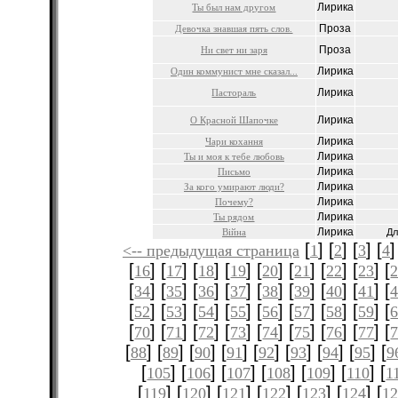
Лирика
Ты был нам другом
Проза
Девочка знавшая пять слов.
Проза
Ни свет ни заря
Лирика
Один коммунист мне сказал...
Лирика
Пастораль
Лирика
О Красной Шапочке
Лирика
Чари кохання
Лирика
Ты и моя к тебе любовь
Лирика
Письмо
Лирика
За кого умирают люди?
Лирика
Почему?
Лирика
Ты рядом
Лирика
Війна
Дл
[
] [
] [
] [
]
<-- предыдущая страница
1
2
3
4
[
] [
] [
] [
] [
] [
] [
] [
] [
16
17
18
19
20
21
22
23
[
] [
] [
] [
] [
] [
] [
] [
] [
34
35
36
37
38
39
40
41
[
] [
] [
] [
] [
] [
] [
] [
] [
52
53
54
55
56
57
58
59
[
] [
] [
] [
] [
] [
] [
] [
] [
70
71
72
73
74
75
76
77
[
] [
] [
] [
] [
] [
] [
] [
] [
88
89
90
91
92
93
94
95
9
[
] [
] [
] [
] [
] [
] [
105
106
107
108
109
110
1
[
] [
] [
] [
] [
] [
] [
119
120
121
122
123
124
12