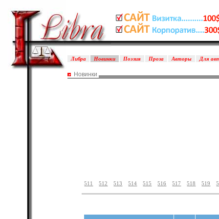
Либра
Новинки
Поэзия
Проза
Авторы
Для ав
Новинки
511
512
513
514
515
516
517
518
519