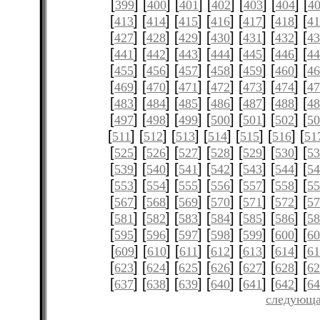
[
] [
] [
] [
] [
] [
] [
399
400
401
402
403
404
4
[
] [
] [
] [
] [
] [
] [
413
414
415
416
417
418
4
[
] [
] [
] [
] [
] [
] [
427
428
429
430
431
432
4
[
] [
] [
] [
] [
] [
] [
441
442
443
444
445
446
4
[
] [
] [
] [
] [
] [
] [
455
456
457
458
459
460
4
[
] [
] [
] [
] [
] [
] [
469
470
471
472
473
474
4
[
] [
] [
] [
] [
] [
] [
483
484
485
486
487
488
4
[
] [
] [
] [
] [
] [
] [
497
498
499
500
501
502
5
[
] [
] [
] [
] [
] [
] [
511
512
513
514
515
516
51
[
] [
] [
] [
] [
] [
] [
525
526
527
528
529
530
5
[
] [
] [
] [
] [
] [
] [
539
540
541
542
543
544
5
[
] [
] [
] [
] [
] [
] [
553
554
555
556
557
558
5
[
] [
] [
] [
] [
] [
] [
567
568
569
570
571
572
5
[
] [
] [
] [
] [
] [
] [
581
582
583
584
585
586
5
[
] [
] [
] [
] [
] [
] [
595
596
597
598
599
600
6
[
] [
] [
] [
] [
] [
] [
609
610
611
612
613
614
61
[
] [
] [
] [
] [
] [
] [
623
624
625
626
627
628
6
[
] [
] [
] [
] [
] [
] [
637
638
639
640
641
642
6
следующа