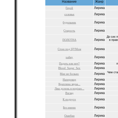
Название
Жанр
Лирика
Герой
Лирика
соловьи
Лирика
будильник
Лирика
Старость
До сих 
Лирика
ПОЛОТНА
в пра
Лирика
Стою под ЦУМом
Лирика
хайку
Лирика
Падать или нет?
Лирика
Blood_Sugar_Sex
Чем ст
Лирика
Мне не больно
Лирика
Наперекор
Лирика
Краплина звука...
Лирика
Ліва долонь в порізах...
Лирика
Взгляд
Лирика
К подруге
Лирика
Без имени
Лирика
Ошибки