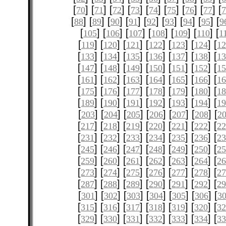
[
] [
] [
] [
] [
] [
] [
] [
] [
70
71
72
73
74
75
76
77
[
] [
] [
] [
] [
] [
] [
] [
] [
88
89
90
91
92
93
94
95
9
[
] [
] [
] [
] [
] [
] [
105
106
107
108
109
110
1
[
] [
] [
] [
] [
] [
] [
119
120
121
122
123
124
12
[
] [
] [
] [
] [
] [
] [
133
134
135
136
137
138
1
[
] [
] [
] [
] [
] [
] [
147
148
149
150
151
152
1
[
] [
] [
] [
] [
] [
] [
161
162
163
164
165
166
1
[
] [
] [
] [
] [
] [
] [
175
176
177
178
179
180
1
[
] [
] [
] [
] [
] [
] [
189
190
191
192
193
194
1
[
] [
] [
] [
] [
] [
] [
203
204
205
206
207
208
2
[
] [
] [
] [
] [
] [
] [
217
218
219
220
221
222
2
[
] [
] [
] [
] [
] [
] [
231
232
233
234
235
236
2
[
] [
] [
] [
] [
] [
] [
245
246
247
248
249
250
2
[
] [
] [
] [
] [
] [
] [
259
260
261
262
263
264
2
[
] [
] [
] [
] [
] [
] [
273
274
275
276
277
278
2
[
] [
] [
] [
] [
] [
] [
287
288
289
290
291
292
2
[
] [
] [
] [
] [
] [
] [
301
302
303
304
305
306
3
[
] [
] [
] [
] [
] [
] [
315
316
317
318
319
320
3
[
] [
] [
] [
] [
] [
] [
329
330
331
332
333
334
3