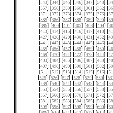
[
] [
] [
] [
] [
] [
] [
343
344
345
346
347
348
3
[
] [
] [
] [
] [
] [
] [
357
358
359
360
361
362
3
[
] [
] [
] [
] [
] [
] [
371
372
373
374
375
376
3
[
] [
] [
] [
] [
] [
] [
385
386
387
388
389
390
3
[
] [
] [
] [
] [
] [
] [
399
400
401
402
403
404
4
[
] [
] [
] [
] [
] [
] [
413
414
415
416
417
418
4
[
] [
] [
] [
] [
] [
] [
427
428
429
430
431
432
4
[
] [
] [
] [
] [
] [
] [
441
442
443
444
445
446
4
[
] [
] [
] [
] [
] [
] [
455
456
457
458
459
460
4
[
] [
] [
] [
] [
] [
] [
469
470
471
472
473
474
4
[
] [
] [
] [
] [
] [
] [
483
484
485
486
487
488
4
[
] [
] [
] [
] [
] [
] [
497
498
499
500
501
502
5
[
] [
] [
] [
] [
] [
] [
511
512
513
514
515
516
51
[
] [
] [
] [
] [
] [
] [
525
526
527
528
529
530
53
[
] [
] [
] [
] [
] [
] [
539
540
541
542
543
544
5
[
] [
] [
] [
] [
] [
] [
553
554
555
556
557
558
5
[
] [
] [
] [
] [
] [
] [
567
568
569
570
571
572
5
[
] [
] [
] [
] [
] [
] [
581
582
583
584
585
586
5
[
] [
] [
] [
] [
] [
] [
595
596
597
598
599
600
6
[
] [
] [
] [
] [
] [
] [
609
610
611
612
613
614
61