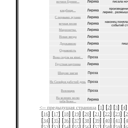
Лирика
ночное бдение...
писала ноч
произведени
Лирика
кладбище...
лирике...размышл
Лирика
С первыми лучами
наконец поняла 
Лирика
вечная песня
событий сто
Лирика
Марионетка.
Лирика
Новая звезда
Лирика
Державною
пишу
Лирика
Однаковiсть
Проза
Вона сиділа на вікні...
Лирика
Грустная картинка
Проза
Широко шагая
Проза
Не Сизифов рабочий день
Проза
Взломщик
На коленях молю
Лирика
тебя,Боже...
[
] [
] [
] [
]
<-- предыдущая страница
1
2
3
4
[
] [
] [
] [
] [
] [
] [
] [
] [
16
17
18
19
20
21
22
23
[
] [
] [
] [
] [
] [
] [
] [
] [
34
35
36
37
38
39
40
41
[
] [
] [
] [
] [
] [
] [
] [
] [
52
53
54
55
56
57
58
59