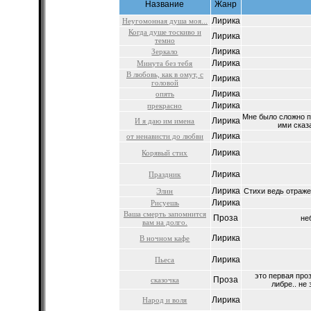
Название
Жанр
Лирика
Неугомонная душа моя...
Когда душе тоскиво и
Лирика
темно
Лирика
Зеркало
Лирика
Минута без тебя
В любовь, как в омут, с
Лирика
головой
Лирика
опять
Лирика
прекрасно
Мне было сложно п
Лирика
И я даю им имена
ими сказа
Лирика
от ненависти до любви
Лирика
Корявый стих
Лирика
Праздник
Лирика
Элин
Стихи ведь отражен
Лирика
Рисуешь
Ваша смерть запомнится
Проза
не
вам на долго.
Лирика
В ночном кафе
Лирика
Пьеса
это первая про
Проза
сказочка
либре.. не 
Лирика
Народ и воля