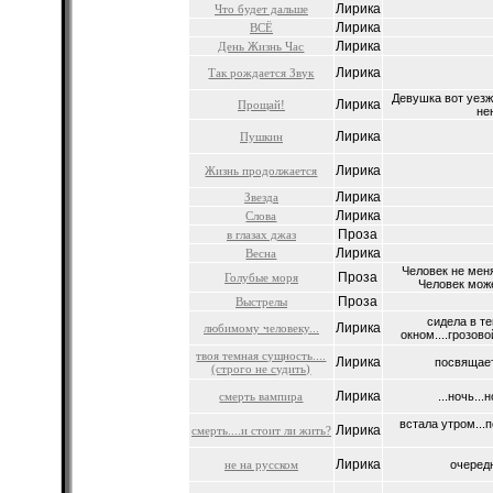
Лирика
Что будет дальше
Лирика
ВСЁ
Лирика
День Жизнь Час
Лирика
Так рождается Звук
Девушка вот уезж
Лирика
Прощай!
не
Лирика
Пушкин
Лирика
Жизнь продолжается
Лирика
Звезда
Лирика
Слова
Проза
в глазах джаз
Лирика
Весна
Человек не меня
Проза
Голубые моря
Человек може
Проза
Выстрелы
сидела в т
Лирика
любимому человеку...
окном....грозово
твоя темная сущность....
Лирика
посвящает
(строго не судить)
Лирика
смерть вампира
...ночь...
встала утром...
Лирика
смерть....и стоит ли жить?
Лирика
не на русском
очередн