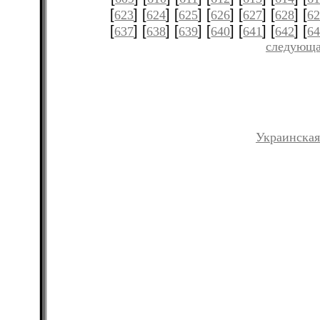
[
] [
] [
] [
] [
] [
] [
623
624
625
626
627
628
6
[
] [
] [
] [
] [
] [
] [
637
638
639
640
641
642
6
следующа
Украинская