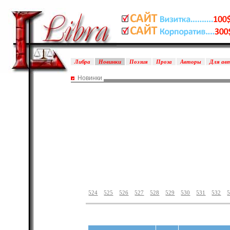
Либра
Новинки
Поэзия
Проза
Авторы
Для ав
Новинки
524
525
526
527
528
529
530
531
532