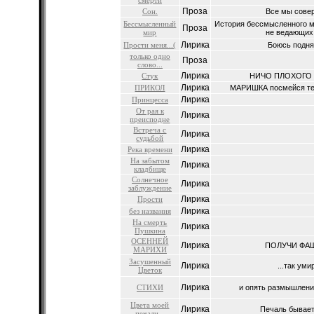
смерти
Проза
Сон.
Все мы совер
Бессмысленный
История бессмысленного ми
Проза
мир
не ведающих 
Лирика
Прости меня...(
Боюсь поднят
только одно
Проза
слово...
Лирика
Стук
НИЧО ПЛОХОГО кри
Лирика
ПРИКОЛ
МАРИШКА посмейся тебе
Лирика
Принцесса
От рая к
Лирика
преисподне
Встреча с
Лирика
судьбой
Лирика
Река времени
На забытом
Лирика
кладбище
Солнечное
Лирика
заблуждение
Лирика
Прости
Лирика
без названия
На смерть
Лирика
Пушкина
ОСЕННЕЙ
Лирика
ПОЛУЧИ ФАШ
МАРИХИ
Засушенный
Лирика
...так уми
Цветок
Лирика
СТИХИ
и опять размышления
Цвета моей
Лирика
Печаль бывает 
печали...