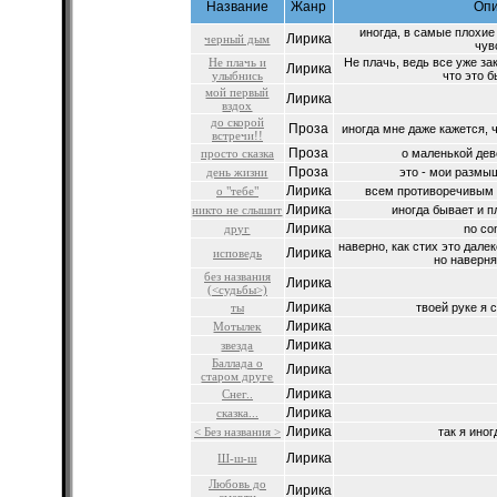
Название
Жанр
Оп
иногда, в самые плохие
Лирика
черный дым
чувс
Не плачь и
Не плачь, ведь все уже за
Лирика
улыбнись
что это б
мой первый
Лирика
вздох
до скорой
Проза
иногда мне даже кажется, ч
встречи!!
Проза
просто сказка
о маленькой дево
Проза
день жизни
это - мои размыш
Лирика
о "тебе"
всем противоречивым н
Лирика
никто не слышит
иногда бывает и пл
Лирика
друг
no co
наверно, как стих это дале
Лирика
исповедь
но наверня
без названия
Лирика
(<судьбы>)
Лирика
ты
твоей руке я 
Лирика
Мотылек
Лирика
звезда
Баллада о
Лирика
старом друге
Лирика
Снег..
Лирика
сказка...
Лирика
< Без названия >
так я иног
Лирика
Ш-ш-ш
Любовь до
Лирика