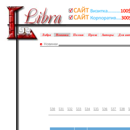
Либра
Новинки
Поэзия
Проза
Авторы
Для ав
Новинки
530
531
532
533
534
535
536
537
538