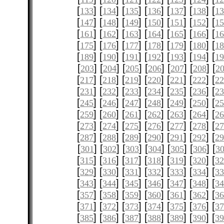
[
] [
] [
] [
] [
] [
] [
133
134
135
136
137
138
1
[
] [
] [
] [
] [
] [
] [
147
148
149
150
151
152
1
[
] [
] [
] [
] [
] [
] [
161
162
163
164
165
166
1
[
] [
] [
] [
] [
] [
] [
175
176
177
178
179
180
1
[
] [
] [
] [
] [
] [
] [
189
190
191
192
193
194
1
[
] [
] [
] [
] [
] [
] [
203
204
205
206
207
208
2
[
] [
] [
] [
] [
] [
] [
217
218
219
220
221
222
2
[
] [
] [
] [
] [
] [
] [
231
232
233
234
235
236
2
[
] [
] [
] [
] [
] [
] [
245
246
247
248
249
250
2
[
] [
] [
] [
] [
] [
] [
259
260
261
262
263
264
2
[
] [
] [
] [
] [
] [
] [
273
274
275
276
277
278
2
[
] [
] [
] [
] [
] [
] [
287
288
289
290
291
292
2
[
] [
] [
] [
] [
] [
] [
301
302
303
304
305
306
3
[
] [
] [
] [
] [
] [
] [
315
316
317
318
319
320
3
[
] [
] [
] [
] [
] [
] [
329
330
331
332
333
334
3
[
] [
] [
] [
] [
] [
] [
343
344
345
346
347
348
3
[
] [
] [
] [
] [
] [
] [
357
358
359
360
361
362
3
[
] [
] [
] [
] [
] [
] [
371
372
373
374
375
376
3
[
] [
] [
] [
] [
] [
] [
385
386
387
388
389
390
3