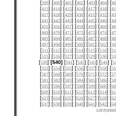
[
] [
] [
] [
] [
] [
] [
399
400
401
402
403
404
4
[
] [
] [
] [
] [
] [
] [
413
414
415
416
417
418
4
[
] [
] [
] [
] [
] [
] [
427
428
429
430
431
432
4
[
] [
] [
] [
] [
] [
] [
441
442
443
444
445
446
4
[
] [
] [
] [
] [
] [
] [
455
456
457
458
459
460
4
[
] [
] [
] [
] [
] [
] [
469
470
471
472
473
474
4
[
] [
] [
] [
] [
] [
] [
483
484
485
486
487
488
4
[
] [
] [
] [
] [
] [
] [
497
498
499
500
501
502
5
[
] [
] [
] [
] [
] [
] [
511
512
513
514
515
516
51
[
] [
] [
] [
] [
] [
] [
525
526
527
528
529
530
5
[
]
[540]
[
] [
] [
] [
] [
539
541
542
543
544
5
[
] [
] [
] [
] [
] [
] [
553
554
555
556
557
558
5
[
] [
] [
] [
] [
] [
] [
567
568
569
570
571
572
5
[
] [
] [
] [
] [
] [
] [
581
582
583
584
585
586
5
[
] [
] [
] [
] [
] [
] [
595
596
597
598
599
600
6
[
] [
] [
] [
] [
] [
] [
609
610
611
612
613
614
61
[
] [
] [
] [
] [
] [
] [
623
624
625
626
627
628
6
[
] [
] [
] [
] [
] [
] [
637
638
639
640
641
642
6
следующа