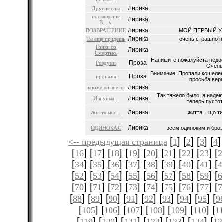
Лирика
Другие сны
посвящение
Лирика
В....у.
Лирика
ВОЗВРАЩЕНИЕ
МОЙ ПЕРВЫЙ УД
Лирика
Ты еще придешь
очень страшно по
Гонки со
Лирика
Смертью.
Напишите пожалуйста недост
Проза
Роздуми
Очень 
Внимание! Пропали кошелек
Проза
пропажа
просьба верн
Лирика
кроме лишнего
Так тяжело было, я надею
Лирика
И я ушла...
теперь пустот
Лирика
Життя моє...
життя... що ти
Лирика
ОДИНОКАЯ
всем одиноким и брош
[
] [
] [
] [
]
<-- предыдущая страница
1
2
3
4
[
] [
] [
] [
] [
] [
] [
] [
] [
16
17
18
19
20
21
22
23
[
] [
] [
] [
] [
] [
] [
] [
] [
34
35
36
37
38
39
40
41
[
] [
] [
] [
] [
] [
] [
] [
] [
52
53
54
55
56
57
58
59
[
] [
] [
] [
] [
] [
] [
] [
] [
70
71
72
73
74
75
76
77
[
] [
] [
] [
] [
] [
] [
] [
] [
88
89
90
91
92
93
94
95
9
[
] [
] [
] [
] [
] [
] [
105
106
107
108
109
110
1
[
] [
] [
] [
] [
] [
] [
119
120
121
122
123
124
12