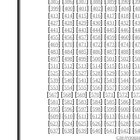
[
] [
] [
] [
] [
] [
] [
385
386
387
388
389
390
3
[
] [
] [
] [
] [
] [
] [
399
400
401
402
403
404
4
[
] [
] [
] [
] [
] [
] [
413
414
415
416
417
418
4
[
] [
] [
] [
] [
] [
] [
427
428
429
430
431
432
4
[
] [
] [
] [
] [
] [
] [
441
442
443
444
445
446
4
[
] [
] [
] [
] [
] [
] [
455
456
457
458
459
460
4
[
] [
] [
] [
] [
] [
] [
469
470
471
472
473
474
4
[
] [
] [
] [
] [
] [
] [
483
484
485
486
487
488
4
[
] [
] [
] [
] [
] [
] [
497
498
499
500
501
502
5
[
] [
] [
] [
] [
] [
] [
511
512
513
514
515
516
51
[
] [
] [
] [
] [
] [
] [
525
526
527
528
529
530
5
[
] [
] [
] [
] [
] [
] [
539
540
541
542
543
544
5
[
] [
] [
] [
] [
] [
] [
553
554
555
556
557
558
5
[
] [
] [
] [
] [
] [
] [
567
568
569
570
571
572
57
[
] [
] [
] [
] [
] [
] [
581
582
583
584
585
586
5
[
] [
] [
] [
] [
] [
] [
595
596
597
598
599
600
6
[
] [
] [
] [
] [
] [
] [
609
610
611
612
613
614
61
[
] [
] [
] [
] [
] [
] [
623
624
625
626
627
628
6
[
] [
] [
] [
] [
] [
] [
637
638
639
640
641
642
6
следующа