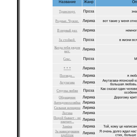
Название
Жанр
Оп
Проза
Транспорт.
зна
Лирика
Родные. Чужие.
вот такие у меня отно
Лирика
В первый раз:
немного
Проза
За стойкой.
в жизни вся
Когда тебя рядом
Лирика
нет:
Проза
Секс.
М
Лирика
* * *
Лирика
Погляди...
я любл
Акутагава-японский к
Лирика
Агутагава
большая любовь. 
Как сказал один челове
Проза
Струны любви
особенно
Лирика
Обращение
Дорогому крит
Лирика
Антидомохозяйка
Лирика
Сильная женщина
Лирика
Логика
Порой бывает - не
Лирика
хватает...
Лирика
Замiна
Той, кому це написано
За нависнувшим
Я очень долго ждал нас
Лирика
хребтом
стих, больше п