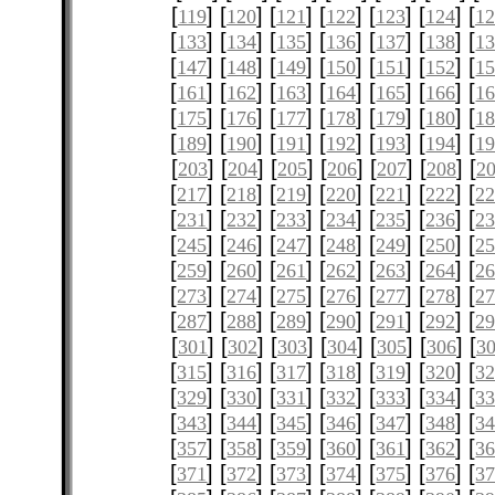
[
] [
] [
] [
] [
] [
] [
119
120
121
122
123
124
12
[
] [
] [
] [
] [
] [
] [
133
134
135
136
137
138
1
[
] [
] [
] [
] [
] [
] [
147
148
149
150
151
152
1
[
] [
] [
] [
] [
] [
] [
161
162
163
164
165
166
1
[
] [
] [
] [
] [
] [
] [
175
176
177
178
179
180
1
[
] [
] [
] [
] [
] [
] [
189
190
191
192
193
194
1
[
] [
] [
] [
] [
] [
] [
203
204
205
206
207
208
2
[
] [
] [
] [
] [
] [
] [
217
218
219
220
221
222
2
[
] [
] [
] [
] [
] [
] [
231
232
233
234
235
236
2
[
] [
] [
] [
] [
] [
] [
245
246
247
248
249
250
2
[
] [
] [
] [
] [
] [
] [
259
260
261
262
263
264
2
[
] [
] [
] [
] [
] [
] [
273
274
275
276
277
278
2
[
] [
] [
] [
] [
] [
] [
287
288
289
290
291
292
2
[
] [
] [
] [
] [
] [
] [
301
302
303
304
305
306
3
[
] [
] [
] [
] [
] [
] [
315
316
317
318
319
320
3
[
] [
] [
] [
] [
] [
] [
329
330
331
332
333
334
3
[
] [
] [
] [
] [
] [
] [
343
344
345
346
347
348
3
[
] [
] [
] [
] [
] [
] [
357
358
359
360
361
362
3
[
] [
] [
] [
] [
] [
] [
371
372
373
374
375
376
3