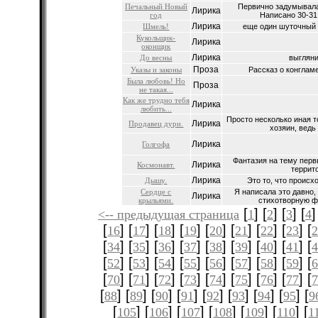
Печальный Новый
Первично задумывалас
Лирика
год
Написано 30-31 
Лирика
Шмель!
еще один шуточный с
Кукольщик-
Лирика
оконщик
Лирика
До весны
выглянит
Проза
Указы и законы
Рассказ о конглам
Была любовь! Но
Проза
не такая...
Как же трудно тебя
Лирика
любить...
Просто несколько иная т
Лирика
Продавец дури.
хозяин, ведь 
Лирика
Голгофа
Фантазия на тему перв
Лирика
Космонавт.
террито
Лирика
Дышу.
Это то, что происхо
Сердце с
Я написала это давно,
Лирика
крыльями.
стихотворную фо
[
] [
] [
] [
]
<-- предыдущая страница
1
2
3
4
[
] [
] [
] [
] [
] [
] [
] [
] [
16
17
18
19
20
21
22
23
[
] [
] [
] [
] [
] [
] [
] [
] [
34
35
36
37
38
39
40
41
[
] [
] [
] [
] [
] [
] [
] [
] [
52
53
54
55
56
57
58
59
[
] [
] [
] [
] [
] [
] [
] [
] [
70
71
72
73
74
75
76
77
[
] [
] [
] [
] [
] [
] [
] [
] [
88
89
90
91
92
93
94
95
9
[
] [
] [
] [
] [
] [
] [
105
106
107
108
109
110
1