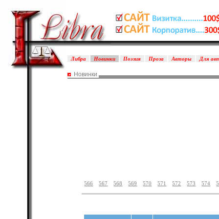
Либра
Новинки
Поэзия
Проза
Авторы
Для ав
Новинки
566
567
568
569
570
571
572
573
574