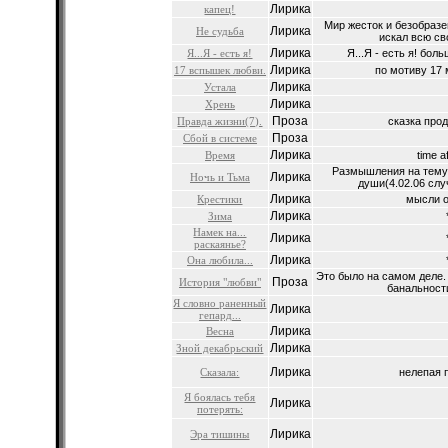
Лирика
капец!
Мир жесток и безобразен
Лирика
Не судьба
искал всю сво
Лирика
Я...Я - есть я!
Я...Я - есть я! боль
Лирика
17 вспышек любви.
по мотиву 17 
Лирика
Устала
Лирика
Хрень
Проза
Правда жизни(7).
сказка прод
Проза
Сбой в системе
Лирика
Время
time af
Размышления на тему
Лирика
Ночь и Тьма
души(4.02.06 слу
Лирика
Крестики
мысли о 
Лирика
Зима
Намек на...
Лирика
раскаянье?
Лирика
Она любила...
Это было на самом деле. 
Проза
История "любви"
банальности
Я словно раненный
Лирика
гепард...
Лирика
Весна
Лирика
Зной декабрьский
Лирика
Сказала:
нелепая п
Я боялась тебя
Лирика
потерять:
Лирика
Эра тишины