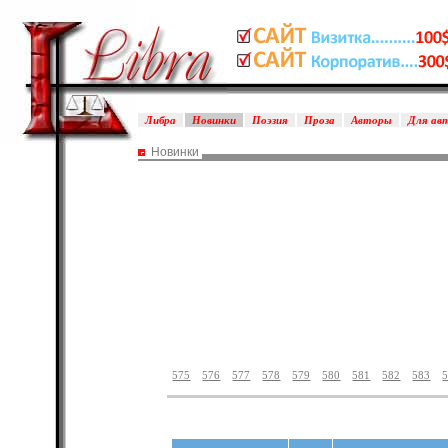
Либра
Новинки
Поэзия
Проза
Авторы
Для ав
Новинки
575
576
577
578
579
580
581
582
583