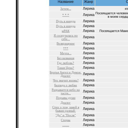
Название
Жанр
Лирика
Зачем...
из
Посвящается человеку
Лирика
* * *
в моем сердц
Лирика
Путь в никуда
Лирика
Путь в никуда
Лирика
мРАК
Посвящается Маме 
Я соскучилась по
Лирика
себе...
Лирика
Возвращение
Лирика
***
Лирика
Мечта...
Лирика
Без названия
Лирика
Где любовь?
Лирика
Такая Цена?
Братья Ангел и Демон.
Лирика
Диалог
Лирика
Что значит жизнь?
Лирика
Баллада о любви
Разрывается небо на
Лирика
части...
Лирика
Порывы души
Лирика
Диалог
Стих о том, какой я
Лирика
бываю разный:
Лирика
"До" и "После"
Лирика
Стерва
Лирика
........