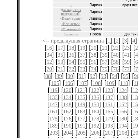
ведь мож
Лирика
)
будет песн
Для поднятия
Лирика
настроения!)
Лирика
<Полёт души>
Лирика
<Несчастье>
Лирика
<Мгновение>
Проза
Странник
Для тех 
[
] [
] [
] [
]
<-- предыдущая страница
1
2
3
4
[
] [
] [
] [
] [
] [
] [
] [
] [
16
17
18
19
20
21
22
23
[
] [
] [
] [
] [
] [
] [
] [
] [
34
35
36
37
38
39
40
41
[
] [
] [
] [
] [
] [
] [
] [
] [
52
53
54
55
56
57
58
59
[
] [
] [
] [
] [
] [
] [
] [
] [
70
71
72
73
74
75
76
77
[
] [
] [
] [
] [
] [
] [
] [
] [
88
89
90
91
92
93
94
95
9
[
] [
] [
] [
] [
] [
] [
105
106
107
108
109
110
1
[
] [
] [
] [
] [
] [
] [
119
120
121
122
123
124
12
[
] [
] [
] [
] [
] [
] [
133
134
135
136
137
138
1
[
] [
] [
] [
] [
] [
] [
147
148
149
150
151
152
1
[
] [
] [
] [
] [
] [
] [
161
162
163
164
165
166
1
[
] [
] [
] [
] [
] [
] [
175
176
177
178
179
180
1
[
] [
] [
] [
] [
] [
] [
189
190
191
192
193
194
1
[
] [
] [
] [
] [
] [
] [
203
204
205
206
207
208
2