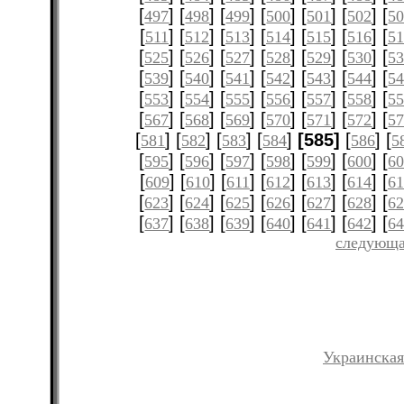
[
] [
] [
] [
] [
] [
] [
497
498
499
500
501
502
5
[
] [
] [
] [
] [
] [
] [
511
512
513
514
515
516
51
[
] [
] [
] [
] [
] [
] [
525
526
527
528
529
530
5
[
] [
] [
] [
] [
] [
] [
539
540
541
542
543
544
5
[
] [
] [
] [
] [
] [
] [
553
554
555
556
557
558
5
[
] [
] [
] [
] [
] [
] [
567
568
569
570
571
572
5
[
] [
] [
] [
]
[585]
[
] [
581
582
583
584
586
5
[
] [
] [
] [
] [
] [
] [
595
596
597
598
599
600
6
[
] [
] [
] [
] [
] [
] [
609
610
611
612
613
614
61
[
] [
] [
] [
] [
] [
] [
623
624
625
626
627
628
6
[
] [
] [
] [
] [
] [
] [
637
638
639
640
641
642
6
следующа
Украинская