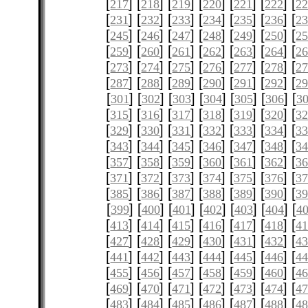
[
] [
] [
] [
] [
] [
] [
217
218
219
220
221
222
2
[
] [
] [
] [
] [
] [
] [
231
232
233
234
235
236
2
[
] [
] [
] [
] [
] [
] [
245
246
247
248
249
250
2
[
] [
] [
] [
] [
] [
] [
259
260
261
262
263
264
2
[
] [
] [
] [
] [
] [
] [
273
274
275
276
277
278
2
[
] [
] [
] [
] [
] [
] [
287
288
289
290
291
292
2
[
] [
] [
] [
] [
] [
] [
301
302
303
304
305
306
3
[
] [
] [
] [
] [
] [
] [
315
316
317
318
319
320
3
[
] [
] [
] [
] [
] [
] [
329
330
331
332
333
334
3
[
] [
] [
] [
] [
] [
] [
343
344
345
346
347
348
3
[
] [
] [
] [
] [
] [
] [
357
358
359
360
361
362
3
[
] [
] [
] [
] [
] [
] [
371
372
373
374
375
376
3
[
] [
] [
] [
] [
] [
] [
385
386
387
388
389
390
3
[
] [
] [
] [
] [
] [
] [
399
400
401
402
403
404
4
[
] [
] [
] [
] [
] [
] [
413
414
415
416
417
418
4
[
] [
] [
] [
] [
] [
] [
427
428
429
430
431
432
4
[
] [
] [
] [
] [
] [
] [
441
442
443
444
445
446
4
[
] [
] [
] [
] [
] [
] [
455
456
457
458
459
460
4
[
] [
] [
] [
] [
] [
] [
469
470
471
472
473
474
4
[
] [
] [
] [
] [
] [
] [
483
484
485
486
487
488
4