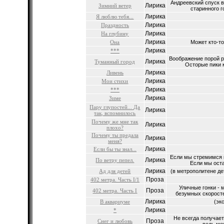
Андреевский спуск в
Лирика
Зимний ветер
старинного го
Лирика
Я люблю тебя...
Лирика
Праздность
Лирика
На глубину
Лирика
Она
Может кто-то
Лирика
***
Воображение порой р
Лирика
Туманный город
Осторые пики к
Лирика
Ливень
Лирика
Мои стихи
Лирика
***
Лирика
Зиме
Пару глупостей... Да
Лирика
так, вспомнилось
Почему же мне так
Лирика
плохо?
Почему ты предала
Лирика
меня?
Лирика
Если бы ты знал...
Если мы стремимся к
Лирика
По ветру пепел.
Если мы оста
Лирика
Ад для детей
(в метрополитене де
Проза
402 метра. Часть I/1
Уличные гонки - 
Проза
402 метра. Часть I
безумных скоросте
Лирика
В аквариуме
(эк
Лирика
*
Не всегда получает
Проза
Снег и любовь