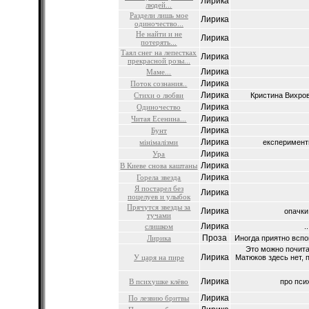
Лирика
людей...
Раздели лишь мое
Лирика
одиночество...
Не найти и не
Лирика
потерять...
Таял снег на лепестках
Лирика
прекрасной розы...
Лирика
Маме...
Лирика
Поток сознания..
Лирика
Стихи о любви
Кристина Вихров
Лирика
Одиночество
Лирика
Читая Есенина...
Лирика
Бунт
Лирика
мiнiмалiзми
експерименти 
Лирика
Ура
Лирика
В Киеве снова каштаны
Лирика
Горела звезда
Я постарел без
Лирика
поцелуев и улыбок
Прячутся звезды за
Лирика
опачки 
тучами
Лирика
слишком
..
Проза
Лирика
Иногда приятно вспо
Это можно почита
Лирика
У царя на пире
Матюков здесь нет, 
Лирика
В психушке клёво
про пси
Лирика
По лезвию бритвы