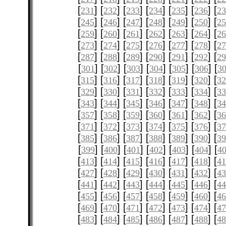
[
] [
] [
] [
] [
] [
] [
231
232
233
234
235
236
2
[
] [
] [
] [
] [
] [
] [
245
246
247
248
249
250
2
[
] [
] [
] [
] [
] [
] [
259
260
261
262
263
264
2
[
] [
] [
] [
] [
] [
] [
273
274
275
276
277
278
2
[
] [
] [
] [
] [
] [
] [
287
288
289
290
291
292
2
[
] [
] [
] [
] [
] [
] [
301
302
303
304
305
306
3
[
] [
] [
] [
] [
] [
] [
315
316
317
318
319
320
3
[
] [
] [
] [
] [
] [
] [
329
330
331
332
333
334
3
[
] [
] [
] [
] [
] [
] [
343
344
345
346
347
348
3
[
] [
] [
] [
] [
] [
] [
357
358
359
360
361
362
3
[
] [
] [
] [
] [
] [
] [
371
372
373
374
375
376
3
[
] [
] [
] [
] [
] [
] [
385
386
387
388
389
390
3
[
] [
] [
] [
] [
] [
] [
399
400
401
402
403
404
4
[
] [
] [
] [
] [
] [
] [
413
414
415
416
417
418
4
[
] [
] [
] [
] [
] [
] [
427
428
429
430
431
432
4
[
] [
] [
] [
] [
] [
] [
441
442
443
444
445
446
4
[
] [
] [
] [
] [
] [
] [
455
456
457
458
459
460
4
[
] [
] [
] [
] [
] [
] [
469
470
471
472
473
474
4
[
] [
] [
] [
] [
] [
] [
483
484
485
486
487
488
4