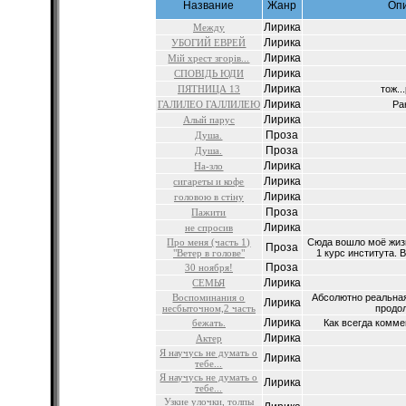
Название
Жанр
Оп
Лирика
Между
Лирика
УБОГИЙ ЕВРЕЙ
Лирика
Мiй хрест згорiв...
Лирика
СПОВIДЬ ЮДИ
Лирика
ПЯТНИЦА 13
тож..
Лирика
ГАЛИЛЕО ГАЛЛИЛЕЮ
Ра
Лирика
Алый парус
Проза
Душа.
Проза
Душа.
Лирика
На-зло
Лирика
сигареты и кофе
Лирика
головою в стiну
Проза
Пажити
Лирика
не спросив
Про меня (часть 1)
Сюда вошло моё жизн
Проза
"Ветер в голове"
1 курс института. 
Проза
30 ноября!
Лирика
СЕМЬЯ
Воспоминания о
Абсолютно реальная
Лирика
несбыточном,2 часть
продол
Лирика
бежать.
Как всегда комме
Лирика
Актер
Я научусь не думать о
Лирика
тебе...
Я научусь не думать о
Лирика
тебе...
Узкие улочки, толпы