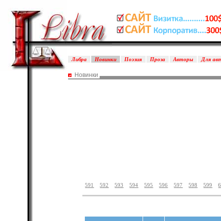
Либра
Новинки
Поэзия
Проза
Авторы
Для ав
Новинки
591
592
593
594
595
596
597
598
599