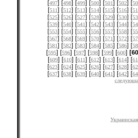
[
] [
] [
] [
] [
] [
] [
497
498
499
500
501
502
5
[
] [
] [
] [
] [
] [
] [
511
512
513
514
515
516
51
[
] [
] [
] [
] [
] [
] [
525
526
527
528
529
530
5
[
] [
] [
] [
] [
] [
] [
539
540
541
542
543
544
5
[
] [
] [
] [
] [
] [
] [
553
554
555
556
557
558
5
[
] [
] [
] [
] [
] [
] [
567
568
569
570
571
572
5
[
] [
] [
] [
] [
] [
] [
581
582
583
584
585
586
5
[
] [
] [
] [
] [
] [
]
[6
595
596
597
598
599
600
[
] [
] [
] [
] [
] [
] [
609
610
611
612
613
614
61
[
] [
] [
] [
] [
] [
] [
623
624
625
626
627
628
6
[
] [
] [
] [
] [
] [
] [
637
638
639
640
641
642
6
следующа
Украинская