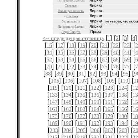
Лирика
По лезвию бритвы
Лирика
Светлым
Лирика
Босая реальность
Лирика
Долюшка
Лирика
без названия
не уверен, что любов
Лирика
Не зерна таблетки
Проза
Леди Смерть
[
] [
] [
] [
]
<-- предыдущая страница
1
2
3
4
[
] [
] [
] [
] [
] [
] [
] [
] [
16
17
18
19
20
21
22
23
[
] [
] [
] [
] [
] [
] [
] [
] [
34
35
36
37
38
39
40
41
[
] [
] [
] [
] [
] [
] [
] [
] [
52
53
54
55
56
57
58
59
[
] [
] [
] [
] [
] [
] [
] [
] [
70
71
72
73
74
75
76
77
[
] [
] [
] [
] [
] [
] [
] [
] [
88
89
90
91
92
93
94
95
9
[
] [
] [
] [
] [
] [
] [
105
106
107
108
109
110
1
[
] [
] [
] [
] [
] [
] [
119
120
121
122
123
124
12
[
] [
] [
] [
] [
] [
] [
133
134
135
136
137
138
1
[
] [
] [
] [
] [
] [
] [
147
148
149
150
151
152
1
[
] [
] [
] [
] [
] [
] [
161
162
163
164
165
166
1
[
] [
] [
] [
] [
] [
] [
175
176
177
178
179
180
1
[
] [
] [
] [
] [
] [
] [
189
190
191
192
193
194
1
[
] [
] [
] [
] [
] [
] [
203
204
205
206
207
208
2
[
] [
] [
] [
] [
] [
] [
217
218
219
220
221
222
2