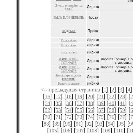
те н
"Где предел обид и
Лирика
боли"
Проза
БЫЛЬ ИЛИ НЕБЫЛЬ
Проза
ВЕДЬМА
Лирика
Мои слёзы:
Лирика
Мои слёзы:
Лирика
Буду ждать
ИЗВИНЕНИЕ
Дорогая Торнада! Про
Лирика
TORNADE
ты девушка, 
ИЗВИНЕНИЕ
Дорогая Торнада! Про
Лирика
TORNADE
ты девушка, 
Быть паразитами-
Лирика
клопами?
Лирика
Балет на свалке
[
] [
] [
] [
]
<-- предыдущая страница
1
2
3
4
[
] [
] [
] [
] [
] [
] [
] [
] [
16
17
18
19
20
21
22
23
[
] [
] [
] [
] [
] [
] [
] [
] [
34
35
36
37
38
39
40
41
[
] [
] [
] [
] [
] [
] [
] [
] [
52
53
54
55
56
57
58
59
[
] [
] [
] [
] [
] [
] [
] [
] [
70
71
72
73
74
75
76
77
[
] [
] [
] [
] [
] [
] [
] [
] [
88
89
90
91
92
93
94
95
9
[
] [
] [
] [
] [
] [
] [
105
106
107
108
109
110
1