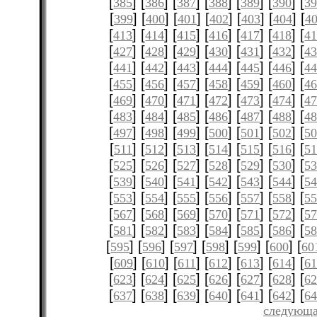
[
] [
] [
] [
] [
] [
] [
385
386
387
388
389
390
3
[
] [
] [
] [
] [
] [
] [
399
400
401
402
403
404
4
[
] [
] [
] [
] [
] [
] [
413
414
415
416
417
418
4
[
] [
] [
] [
] [
] [
] [
427
428
429
430
431
432
4
[
] [
] [
] [
] [
] [
] [
441
442
443
444
445
446
4
[
] [
] [
] [
] [
] [
] [
455
456
457
458
459
460
4
[
] [
] [
] [
] [
] [
] [
469
470
471
472
473
474
4
[
] [
] [
] [
] [
] [
] [
483
484
485
486
487
488
4
[
] [
] [
] [
] [
] [
] [
497
498
499
500
501
502
5
[
] [
] [
] [
] [
] [
] [
511
512
513
514
515
516
51
[
] [
] [
] [
] [
] [
] [
525
526
527
528
529
530
5
[
] [
] [
] [
] [
] [
] [
539
540
541
542
543
544
5
[
] [
] [
] [
] [
] [
] [
553
554
555
556
557
558
5
[
] [
] [
] [
] [
] [
] [
567
568
569
570
571
572
5
[
] [
] [
] [
] [
] [
] [
581
582
583
584
585
586
5
[
] [
] [
] [
] [
] [
] [
595
596
597
598
599
600
60
[
] [
] [
] [
] [
] [
] [
609
610
611
612
613
614
61
[
] [
] [
] [
] [
] [
] [
623
624
625
626
627
628
6
[
] [
] [
] [
] [
] [
] [
637
638
639
640
641
642
6
следующа