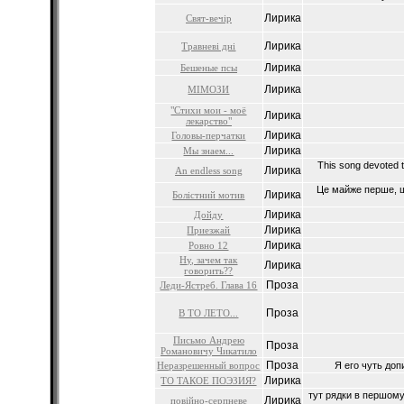
Лирика
Свят-вечiр
Лирика
Травневi днi
Лирика
Бешеные псы
Лирика
МIМОЗИ
"Стихи мои - моё
Лирика
лекарство"
Лирика
Головы-перчатки
Лирика
Мы знаем...
This song devoted t
Лирика
An endless song
Це майже перше, щ
Лирика
Болiстний мотив
Лирика
Дойду
Лирика
Приезжай
Лирика
Ровно 12
Ну, зачем так
Лирика
говорить??
Проза
Леди-Ястреб. Глава 16
Проза
В ТО ЛЕТО...
Письмо Андрею
Проза
Романовичу Чикатило
Проза
Неразрешенный вопрос
Я его чуть доп
Лирика
ТО ТАКОЕ ПОЭЗИЯ?
тут рядки в першому
Лирика
повiйно-серпневе