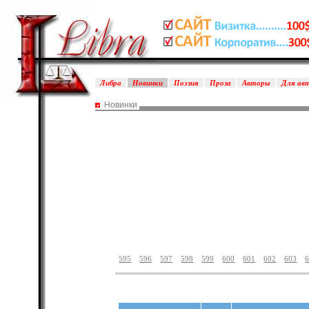
Либра
Новинки
Поэзия
Проза
Авторы
Для ав
Новинки
595
596
597
598
599
600
601
602
603