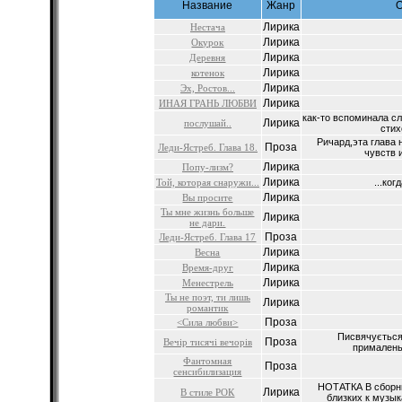
Название
Жанр
Лирика
Нестача
Лирика
Окурок
Лирика
Деревня
Лирика
котенок
Лирика
Эх, Ростов...
Лирика
ИНАЯ ГРАНЬ ЛЮБВИ
как-то вспоминала сл
Лирика
послушай..
стих
Ричард,эта глава 
Проза
Леди-Ястреб. Глава 18.
чувств и
Лирика
Попу-лизм?
Лирика
Той, которая снаружи...
...ког
Лирика
Вы просите
Ты мне жизнь больше
Лирика
не дари.
Проза
Леди-Ястреб. Глава 17
Лирика
Весна
Лирика
Время-друг
Лирика
Менестрель
Ты не поэт, ти лишь
Лирика
романтик
Проза
<Сила любви>
Писвячується
Проза
Вечiр тисячi вечорiв
прималеньк
Фантомная
Проза
сенсибилизация
НОТАТКА В сборни
Лирика
В стиле РОК
близких к музык