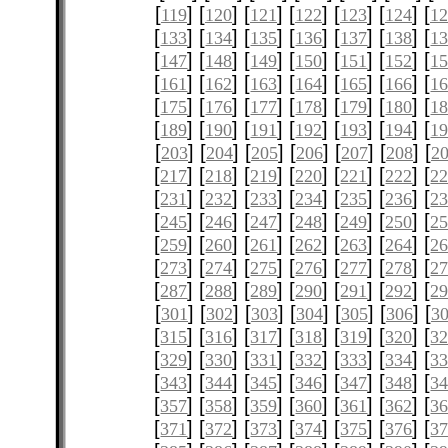
[
] [
] [
] [
] [
] [
] [
119
120
121
122
123
124
12
[
] [
] [
] [
] [
] [
] [
133
134
135
136
137
138
1
[
] [
] [
] [
] [
] [
] [
147
148
149
150
151
152
1
[
] [
] [
] [
] [
] [
] [
161
162
163
164
165
166
1
[
] [
] [
] [
] [
] [
] [
175
176
177
178
179
180
1
[
] [
] [
] [
] [
] [
] [
189
190
191
192
193
194
1
[
] [
] [
] [
] [
] [
] [
203
204
205
206
207
208
2
[
] [
] [
] [
] [
] [
] [
217
218
219
220
221
222
2
[
] [
] [
] [
] [
] [
] [
231
232
233
234
235
236
2
[
] [
] [
] [
] [
] [
] [
245
246
247
248
249
250
2
[
] [
] [
] [
] [
] [
] [
259
260
261
262
263
264
2
[
] [
] [
] [
] [
] [
] [
273
274
275
276
277
278
2
[
] [
] [
] [
] [
] [
] [
287
288
289
290
291
292
2
[
] [
] [
] [
] [
] [
] [
301
302
303
304
305
306
3
[
] [
] [
] [
] [
] [
] [
315
316
317
318
319
320
3
[
] [
] [
] [
] [
] [
] [
329
330
331
332
333
334
3
[
] [
] [
] [
] [
] [
] [
343
344
345
346
347
348
3
[
] [
] [
] [
] [
] [
] [
357
358
359
360
361
362
3
[
] [
] [
] [
] [
] [
] [
371
372
373
374
375
376
3