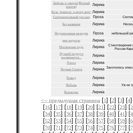
Любовь и смерть(Жёлтый
Лирика
платок)
Лирика
Боль: темнота: и ветер воет:
Проза
Сентиментальный рассказ
Сентим
Лирика
Без названия
Нескол
Проза
Недописанная мелодия
небольшой ра
Лирика
мне надоело
Стихотворение 
Лирика
Московская орда
России Кара
Лучшей подруге
Лирика
посвящается...
Лирика
Плохо
Захотелось описа
Лирика
Ночная Соната
Лирика
Развод
Лирика
Небыль
Уж не з
Лирика
Баловство
[
] [
] [
] [
]
<-- предыдущая страница
1
2
3
4
[
] [
] [
] [
] [
] [
] [
] [
] [
16
17
18
19
20
21
22
23
[
] [
] [
] [
] [
] [
] [
] [
] [
34
35
36
37
38
39
40
41
[
] [
] [
] [
] [
] [
] [
] [
] [
52
53
54
55
56
57
58
59
[
] [
] [
] [
] [
] [
] [
] [
] [
70
71
72
73
74
75
76
77