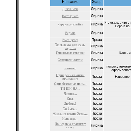
Название
Жанр
Лирика
Дикая ночь
Лирика
Настырная!
Кто сказал, что 
Лирика
Чарующая флейта
Вера в наш
Лирика
Ведьма
Проза
Высоцкому
То ль восходит, то ль
Лирика
садится
Лирика
Гениальные строчки
Шея в ла
Лирика
Совершеннолетие
потроху намага
Лирика
з нового
оформленого,
Один день из жизни
Проза
Наверное,
президента
Проза
Одна безсонная ночь...
Проза
ТИ-ШИ-НА...
Проза
Личное...
Проза
Сны.
Проза
Любовь?
Проза
Ты была...
Проза
Жизнь по имени Осень...
Проза
Исповедь...
По недавно упавшему
Лирика
снегу