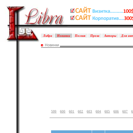
Либра
Новинки
Поэзия
Проза
Авторы
Для ав
Новинки
599
600
601
602
603
604
605
606
607