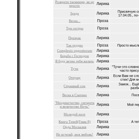
Розкрити таємницю, як це
Лирика
просто
Присвячую св
Лирика
Зрада
17.04.05., по
Проза
Весна...
Проза
Три сестры
Лирика
Призрак
Проза
Так трудно
Просто мысли.
Лирика
Complexio oppositorum
Лирика
Борьба с Господом
Лирика
Я буду вечно тебя желать
"Тучи-это словн
Лирика
Тучи
часто прису
Если Вам не сл
Лирика
Отпущу
стих! Для м
Замок... Ещ
Лирика
Страшный сон
разби
Лирика
Весна в Слатино
Посв
"Неодиночество, сигарета
Лирика
Моё пер
и величество Ночь"
Лирика
Молодой поэт
Проза
Книга Теней(Глава 8)
А те
Лирика
Орда Москалия
Лирика
Не исчезай, моя любовь!