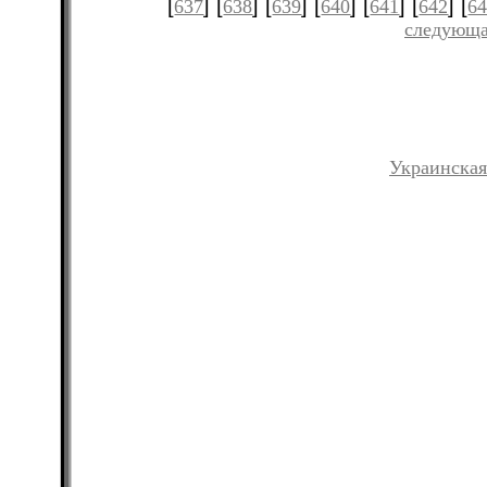
[
] [
] [
] [
] [
] [
] [
637
638
639
640
641
642
6
следующа
Украинская