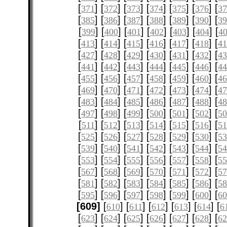
[
] [
] [
] [
] [
] [
] [
371
372
373
374
375
376
3
[
] [
] [
] [
] [
] [
] [
385
386
387
388
389
390
3
[
] [
] [
] [
] [
] [
] [
399
400
401
402
403
404
4
[
] [
] [
] [
] [
] [
] [
413
414
415
416
417
418
4
[
] [
] [
] [
] [
] [
] [
427
428
429
430
431
432
4
[
] [
] [
] [
] [
] [
] [
441
442
443
444
445
446
4
[
] [
] [
] [
] [
] [
] [
455
456
457
458
459
460
4
[
] [
] [
] [
] [
] [
] [
469
470
471
472
473
474
4
[
] [
] [
] [
] [
] [
] [
483
484
485
486
487
488
4
[
] [
] [
] [
] [
] [
] [
497
498
499
500
501
502
5
[
] [
] [
] [
] [
] [
] [
511
512
513
514
515
516
51
[
] [
] [
] [
] [
] [
] [
525
526
527
528
529
530
5
[
] [
] [
] [
] [
] [
] [
539
540
541
542
543
544
5
[
] [
] [
] [
] [
] [
] [
553
554
555
556
557
558
5
[
] [
] [
] [
] [
] [
] [
567
568
569
570
571
572
5
[
] [
] [
] [
] [
] [
] [
581
582
583
584
585
586
5
[
] [
] [
] [
] [
] [
] [
595
596
597
598
599
600
6
[609]
[
] [
] [
] [
] [
] [
610
611
612
613
614
6
[
] [
] [
] [
] [
] [
] [
623
624
625
626
627
628
6