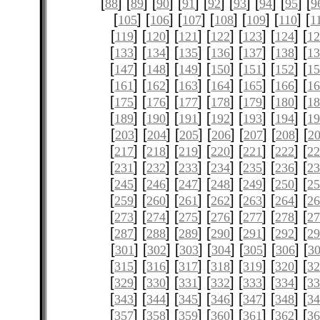
[
] [
] [
] [
] [
] [
] [
] [
] [
88
89
90
91
92
93
94
95
9
[
] [
] [
] [
] [
] [
] [
105
106
107
108
109
110
1
[
] [
] [
] [
] [
] [
] [
119
120
121
122
123
124
12
[
] [
] [
] [
] [
] [
] [
133
134
135
136
137
138
1
[
] [
] [
] [
] [
] [
] [
147
148
149
150
151
152
1
[
] [
] [
] [
] [
] [
] [
161
162
163
164
165
166
1
[
] [
] [
] [
] [
] [
] [
175
176
177
178
179
180
1
[
] [
] [
] [
] [
] [
] [
189
190
191
192
193
194
1
[
] [
] [
] [
] [
] [
] [
203
204
205
206
207
208
2
[
] [
] [
] [
] [
] [
] [
217
218
219
220
221
222
2
[
] [
] [
] [
] [
] [
] [
231
232
233
234
235
236
2
[
] [
] [
] [
] [
] [
] [
245
246
247
248
249
250
2
[
] [
] [
] [
] [
] [
] [
259
260
261
262
263
264
2
[
] [
] [
] [
] [
] [
] [
273
274
275
276
277
278
2
[
] [
] [
] [
] [
] [
] [
287
288
289
290
291
292
2
[
] [
] [
] [
] [
] [
] [
301
302
303
304
305
306
3
[
] [
] [
] [
] [
] [
] [
315
316
317
318
319
320
3
[
] [
] [
] [
] [
] [
] [
329
330
331
332
333
334
3
[
] [
] [
] [
] [
] [
] [
343
344
345
346
347
348
3
[
] [
] [
] [
] [
] [
] [
357
358
359
360
361
362
3