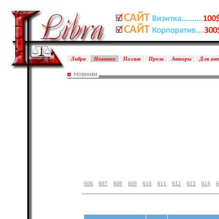
Либра
Новинки
Поэзия
Проза
Авторы
Для ав
Новинки
606
607
608
609
610
611
612
613
614