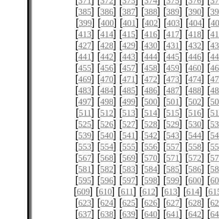
[
] [
] [
] [
] [
] [
] [
371
372
373
374
375
376
3
[
] [
] [
] [
] [
] [
] [
385
386
387
388
389
390
3
[
] [
] [
] [
] [
] [
] [
399
400
401
402
403
404
4
[
] [
] [
] [
] [
] [
] [
413
414
415
416
417
418
4
[
] [
] [
] [
] [
] [
] [
427
428
429
430
431
432
4
[
] [
] [
] [
] [
] [
] [
441
442
443
444
445
446
4
[
] [
] [
] [
] [
] [
] [
455
456
457
458
459
460
4
[
] [
] [
] [
] [
] [
] [
469
470
471
472
473
474
4
[
] [
] [
] [
] [
] [
] [
483
484
485
486
487
488
4
[
] [
] [
] [
] [
] [
] [
497
498
499
500
501
502
5
[
] [
] [
] [
] [
] [
] [
511
512
513
514
515
516
51
[
] [
] [
] [
] [
] [
] [
525
526
527
528
529
530
5
[
] [
] [
] [
] [
] [
] [
539
540
541
542
543
544
5
[
] [
] [
] [
] [
] [
] [
553
554
555
556
557
558
5
[
] [
] [
] [
] [
] [
] [
567
568
569
570
571
572
5
[
] [
] [
] [
] [
] [
] [
581
582
583
584
585
586
5
[
] [
] [
] [
] [
] [
] [
595
596
597
598
599
600
6
[
] [
] [
] [
] [
] [
] [
609
610
611
612
613
614
61
[
] [
] [
] [
] [
] [
] [
623
624
625
626
627
628
6
[
] [
] [
] [
] [
] [
] [
637
638
639
640
641
642
6