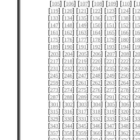
[
] [
] [
] [
] [
] [
] [
105
106
107
108
109
110
1
[
] [
] [
] [
] [
] [
] [
119
120
121
122
123
124
12
[
] [
] [
] [
] [
] [
] [
133
134
135
136
137
138
1
[
] [
] [
] [
] [
] [
] [
147
148
149
150
151
152
1
[
] [
] [
] [
] [
] [
] [
161
162
163
164
165
166
1
[
] [
] [
] [
] [
] [
] [
175
176
177
178
179
180
1
[
] [
] [
] [
] [
] [
] [
189
190
191
192
193
194
1
[
] [
] [
] [
] [
] [
] [
203
204
205
206
207
208
2
[
] [
] [
] [
] [
] [
] [
217
218
219
220
221
222
2
[
] [
] [
] [
] [
] [
] [
231
232
233
234
235
236
2
[
] [
] [
] [
] [
] [
] [
245
246
247
248
249
250
2
[
] [
] [
] [
] [
] [
] [
259
260
261
262
263
264
2
[
] [
] [
] [
] [
] [
] [
273
274
275
276
277
278
2
[
] [
] [
] [
] [
] [
] [
287
288
289
290
291
292
2
[
] [
] [
] [
] [
] [
] [
301
302
303
304
305
306
3
[
] [
] [
] [
] [
] [
] [
315
316
317
318
319
320
3
[
] [
] [
] [
] [
] [
] [
329
330
331
332
333
334
3
[
] [
] [
] [
] [
] [
] [
343
344
345
346
347
348
3
[
] [
] [
] [
] [
] [
] [
357
358
359
360
361
362
3