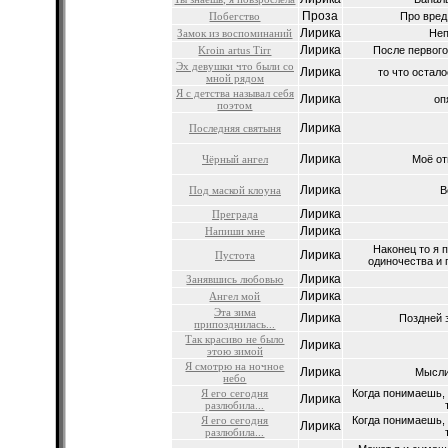
Проза
Побегство
Про вред 
Лирика
Замок из воспоминаний
Неп
Лирика
Kroin artus Tirr
После первого
Эх девушки что были со
Лирика
то что остало
мной рядом
Я с детства называл себя
Лирика
оп
поэтом
Лирика
Последняя святыня
Лирика
Чёрный ангел
Моё от
Лирика
Под маской клоуна
В
Лирика
Преграда
Лирика
Напиши мне
Наконец то я 
Лирика
Пустота
одиночества и 
Лирика
Занявшись любовью
Лирика
Ангел мой
Эта зима
Лирика
Поздней з
припозднилась...
Так красиво не было
Лирика
этою зимой
Я смотрю на ночное
Лирика
Мысли,
небо
Я его сегодня
Когда понимаешь,
Лирика
разлюбила...
Я его сегодня
Когда понимаешь,
Лирика
разлюбила...