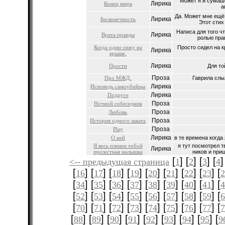
Может я и сумаш
Лирика
Конец мира
а
Да. Может мне ещё
Лирика
Бесконечность
Этот стих 
Написа для того ч
Лирика
Врата правды
ролью прав
Когда один сижу на
Просто сидел на к
Лирика
крыше.
Лирика
Прости
Для то
Проза
Про МЖД.
Гаврила слы
Лирика
Исповедь самоубийцы
Лирика
Подруге
Проза
Ночной собеседник
Проза
Любовь
Проза
История одного заката
Проза
Play
Лирика
О ней
в те времена когда
Я весь пленен тобой
я тут посмотрел 
Лирика
прелестная малышка
ников и приш
[
] [
] [
] [
]
<-- предыдущая страница
1
2
3
4
[
] [
] [
] [
] [
] [
] [
] [
] [
16
17
18
19
20
21
22
23
[
] [
] [
] [
] [
] [
] [
] [
] [
34
35
36
37
38
39
40
41
[
] [
] [
] [
] [
] [
] [
] [
] [
52
53
54
55
56
57
58
59
[
] [
] [
] [
] [
] [
] [
] [
] [
70
71
72
73
74
75
76
77
[
] [
] [
] [
] [
] [
] [
] [
] [
88
89
90
91
92
93
94
95
9