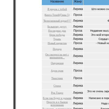
Название
Жанр
Лирика
Я рядом с тобой
Што можно ск
Проза
Книга Теней(Глава 5)
Лирика
"Белоснежный идеал!!!"
Ф
Лирика
Больному другу
Проза
Последние дни
Недавние мысл
Лирика
Цена победы
Это мой второй
Лирика
Трынь
Сердце 
Проза
Новый наркотик
- Новый на
Лирика
Порада
Он смотрел на неё с
Лирика
вниманием...
Лирика
Ощущения
Проза
Адов срам
Проза
Ужастики
Лирика
Стихи
Это не очень зар
Лирика
Рок Тиаро
Лирика
Если так будет и дальше
Написано в поры
Просто я о былом
Лирика
Надо ж
вспоминаю
Лирика
Ты знаешь, я повзрослела
Баналь