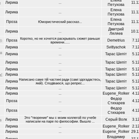
Елена
Лирика
11.1
н
...
Петухова
Елена
Лирика
11.1
...
Петухова
Елена
Проза
11.1
Юмористический рассказ...
Петухова
Дмитрий
Лирика
10.1
...
Ляляев
Коротко, но не хочется раскрывать сюжет раньше
Проза
Demetrius
7.1
3)
времени......
Лирика
Svitlyachok
7.1
...
на
Лирика
Тарас Шепiт
5.1
...
Лирика
Тарас Шепiт
5.1
...
Лирика
Тарас Шепiт
5.1
...
Лирика
Тарас Шепiт
5.1
я!
...
Написано саме тiй частинi ради (самi здогадаєтесь,
Лирика
Тарас Шепiт
5.1
якiй). Сподiваюся, що репрес...
Лирика
Тарас Шепiт
5.1
...
Лирика
Eugene_Rolker
4.1
...
Федор
Проза
4.1
...
Стихарев
Федор
Проза
4.1
...
Стихарев
Это "творение" мы с моим коллегой по учебе
Лирика
Серый Волк
3.1
к
написали на паре по философии. Вышло ...
Лирика
Eugene_Rolker
2.1
...
Лирика
Eugene_Rolker
29.1
...
Владимир