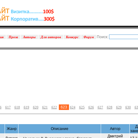
Поиск:
зия
Проза
Авторы
Для авторов
Конкурс
Форум
623
6
617
618
619
620
621
622
624
625
626
627
628
629
630
6
Д
Жанр
Описание
Автор
зан
Дмитрий