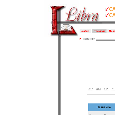
Либра
Новинки
Поэ
Новинки
613
614
615
61
Название