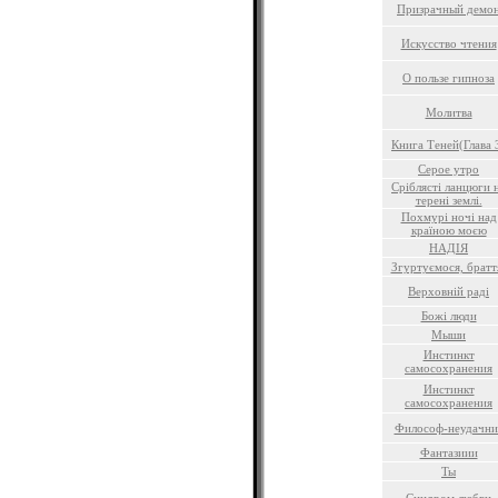
Призрачный демо
Искусство чтения
О пользе гипноза
Молитва
Книга Теней(Глава 
Серое утро
Срiблястi ланцюги 
теренi землi.
Похмурi ночi над
країною моєю
НАДIЯ
Згуртуємося, братт
Верховнiй радi
Божi люди
Мыши
Инстинкт
самосохранения
Инстинкт
самосохранения
Философ-неудачни
Фантазиии
Ты