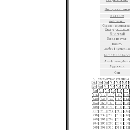
Синдром любви
Прогулка с тенью
Ю-ТАК!!!
любовная...
Судовой журнал ка
Ральфиджо Легче
Я не герой
Город из стали
нежить
любов i прощення
Lord Of The Danc
Аналiз теледебатiв
Художник.
Сон
<-- предыдущая страница
[
] [
] [
] [
] [
] [
] [
28
29
30
31
32
33
[
] [
] [
] [
] [
] [
] [
59
60
61
62
63
64
[
] [
] [
] [
] [
] [
] [
90
91
92
93
94
95
[
] [
] [
] [
] [
]
116
117
118
119
120
[
] [
] [
] [
] [
]
140
141
142
143
144
[
] [
] [
] [
] [
]
164
165
166
167
168
[
] [
] [
] [
] [
]
188
189
190
191
192
[
] [
] [
] [
] [
]
212
213
214
215
216
[
] [
] [
] [
] [
]
236
237
238
239
240
[
] [
] [
] [
] [
]
260
261
262
263
264
[
] [
] [
] [
] [
]
284
285
286
287
288
[
] [
] [
] [
] [
]
308
309
310
311
312