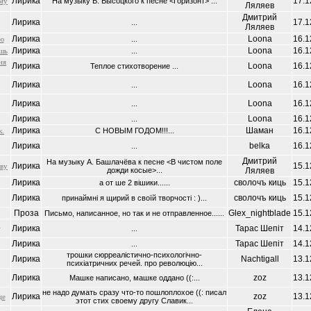
Лирика
17.1
му
На музыку В. Высоцкого к песне <Горизонт> ...
Ляляев
Дмитрий
Лирика
17.1
...
Ляляев
Лирика
Loona
16.1
ею
...
Лирика
Loona
16.1
ешь
...
ня
Лирика
Loona
16.1
Теплое стихотворение ...
Лирика
Loona
16.1
...
Лирика
Loona
16.1
...
Лирика
Loona
16.1
...
Лирика
Шаман
16.1
к.
С НОВЫМ ГОДОМ!!!...
Лирика
belka
16.1
...
Дмитрий
На музыку А. Башлачёва к песне <В чистом поле
Лирика
15.1
ву
дожди косые>...
Ляляев
Лирика
сволочъ киць
15.1
а от ше 2 вiшики......
Лирика
сволочъ киць
15.1
принаймнi я щирий в своїй творчостi : )...
Проза
Glex_nightblade
15.1
Письмо, написанное, но так и не отправленное......
,
Лирика
Тарас Шепiт
14.1
...
Лирика
Тарас Шепiт
14.1
...
трошки сюрреалiстично-психологiчно-
Лирика
Nachtigall
13.1
психiатричних речей. про революцiю...
Лирика
zoz
13.1
Машке написано, машке оддано ((:...
не надо думать сразу что-то пошлоплохое ((: писал
Лирика
zoz
13.1
це
этот стих своему другу Славик...