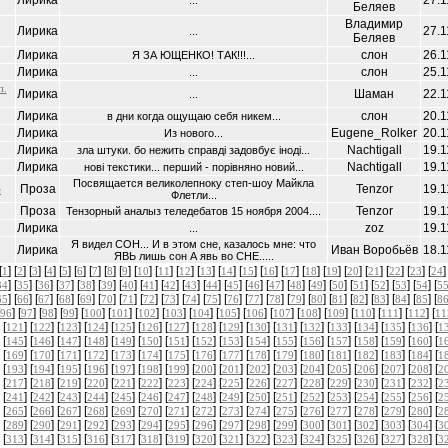
Лирика
27.1
...
Беляев
Владимир
Лирика
27.1
...
Беляев
Лирика
слон
26.1
Я ЗА ЮЩЕНКО! ТАК!!!...
Лирика
слон
25.1
...
п.
Лирика
Шаман
22.1
...
Лирика
слон
20.1
в дни когда ощущаю себя никем...
Лирика
Eugene_Rolker
20.1
Из нового...
Лирика
Nachtigall
19.1
зла штуки. бо нежить справдi задовбує iнодi...
Лирика
Nachtigall
19.1
новi текстики... перший - порiвняно новий...
Посвящается великолепноку степ-шоу Майкла
Проза
Tenzor
19.1
e
Флетли...
Проза
Tenzor
19.1
Тензорный аналыз теледебатов 15 ноября 2004....
Лирика
zoz
19.1
...
Я видел СОН... И в этом сне, казалось мне: что
Лирика
Иван Воробьёв
18.1
ЯВЬ лишь сон А явь во СНЕ.....
[
] [
] [
] [
] [
] [
] [
] [
] [
] [
] [
] [
] [
] [
] [
] [
] [
] [
] [
] [
] [
] [
] [
] [
]
1
2
3
4
5
6
7
8
9
10
11
12
13
14
15
16
17
18
19
20
21
22
23
24
] [
] [
] [
] [
] [
] [
] [
] [
] [
] [
] [
] [
] [
] [
] [
] [
] [
] [
] [
] [
] [
34
35
36
37
38
39
40
41
42
43
44
45
46
47
48
49
50
51
52
53
54
5
] [
] [
] [
] [
] [
] [
] [
] [
] [
] [
] [
] [
] [
] [
] [
] [
] [
] [
] [
] [
] [
65
66
67
68
69
70
71
72
73
74
75
76
77
78
79
80
81
82
83
84
85
8
] [
] [
] [
] [
] [
] [
] [
] [
] [
] [
] [
] [
] [
] [
] [
] [
] [
96
97
98
99
100
101
102
103
104
105
106
107
108
109
110
111
112
11
 [
] [
] [
] [
] [
] [
] [
] [
] [
] [
] [
] [
] [
] [
] [
] [
] [
121
122
123
124
125
126
127
128
129
130
131
132
133
134
135
136
1
 [
] [
] [
] [
] [
] [
] [
] [
] [
] [
] [
] [
] [
] [
] [
] [
] [
145
146
147
148
149
150
151
152
153
154
155
156
157
158
159
160
1
 [
] [
] [
] [
] [
] [
] [
] [
] [
] [
] [
] [
] [
] [
] [
] [
] [
169
170
171
172
173
174
175
176
177
178
179
180
181
182
183
184
1
 [
] [
] [
] [
] [
] [
] [
] [
] [
] [
] [
] [
] [
] [
] [
] [
] [
193
194
195
196
197
198
199
200
201
202
203
204
205
206
207
208
2
 [
] [
] [
] [
] [
] [
] [
] [
] [
] [
] [
] [
] [
] [
] [
] [
] [
217
218
219
220
221
222
223
224
225
226
227
228
229
230
231
232
2
 [
] [
] [
] [
] [
] [
] [
] [
] [
] [
] [
] [
] [
] [
] [
] [
] [
241
242
243
244
245
246
247
248
249
250
251
252
253
254
255
256
2
 [
] [
] [
] [
] [
] [
] [
] [
] [
] [
] [
] [
] [
] [
] [
] [
] [
265
266
267
268
269
270
271
272
273
274
275
276
277
278
279
280
2
 [
] [
] [
] [
] [
] [
] [
] [
] [
] [
] [
] [
] [
] [
] [
] [
] [
289
290
291
292
293
294
295
296
297
298
299
300
301
302
303
304
3
 [
] [
] [
] [
] [
] [
] [
] [
] [
] [
] [
] [
] [
] [
] [
] [
] [
313
314
315
316
317
318
319
320
321
322
323
324
325
326
327
328
3