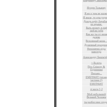
Владимиру Высоцко
Игорю Талькову
Я ни о чем не жал
Я знала, чт оты уед
Дождь идёт, бараба
по крыше.
Быть может, я ещё
люблю тебя
Как же ты от меня
далеко
Вспоминай меня...
Душевный праздни
Непонятно куда
навсегда
Александру Башлачё
+-Болота
Про Спiнозу &
Годинники
Письмо...
ЕМIГРАНТ (пiсня
частина 2)
ЕМIГРАНТ
тi ноги 1,2
Мой небольшой
Великий Человек
ты разбил мне серд