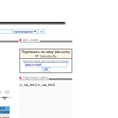
Доп. инфо.
Подпишись на нашу рассылку
от
Subscribe.Ru
Литературное творчество студентов.
Партнеры сайта
{v_xap_link1} {v_xap_link2}
31
632
ата
есения