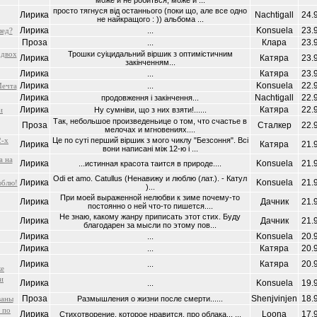
може й не робиться, може й ...
просто тягнуся вiд останнього (поки що, але все одно
Лирика
Nachtigall
24.
не найкращого : )) альбома ...
Лирика
Konsuela
23.
лед?
...
Проза
Клара
23.
...
 двох
Трошки суiцидальний вiршик з оптимiстичним
Лирика
Катяра
23.
закiнченням...
Лирика
Катяра
23.
...
Лирика
Konsuela
22.
Мечта
...
Лирика
Nachtigall
22.
продовження i закiнчення...
Лирика
Катяра
22.
и
Ну сумнiви, що з них взяти!......
Так, небольшое произведеньице о том, что счастье в
Проза
Сталкер
22.
мелочах и мгновениях....
2-х
Це по сутi перший вiршик з мого чиклу "Безсоння". Всi
Лирика
Катяра
21.
вони написанi мiж 12-ю i ...
а на
Лирика
Konsuela
21.
...истинная красота таится в природе....
Odi et amo. Catullus (Ненавижу и люблю (лат.). - Катул
Лирика
Konsuela
21.
юблю!
)...
При моей выраженной нелюбви к зиме почему-то
Лирика
Дачник
21.
постоянно о ней что-то пишется....
Не знаю, какому жанру приписать этот стих. Буду
Лирика
Дачник
21.
благодарен за мысли по этому пов...
Лирика
Konsuela
20.
...
Лирика
Катяра
20.
...
Лирика
Катяра
20.
...
ке
и
Лирика
Konsuela
19.
...
Проза
Shenjvinjen
18.
ваны
Размышления о жизни после смерти......
 по
Лирика
Loona
17.
Стихотворение, которое нравится, про облака... ...