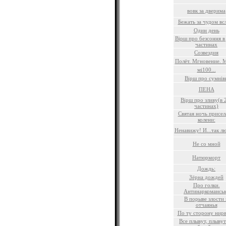
вовк за дверима
Бежать за чудом вс
Один день
Вiрш про безсоння в
частинах
Созвездия
Полёт. Мгновение. 
мi100...
Вiрш про сумнiв
ПЕНА
Вiрш про зливу(в 
частинах)
Святая ночь присел
колени:
Ненавижу! И...так л
Не со мной
Натюрморт
Дождь:
Зёрна дождей
Про голки.
Антинаркомансь
В порыве злости 
отчаянья
По ту сторону нир
Все плывут, плывут