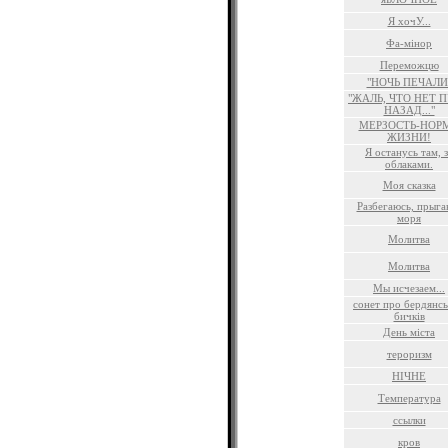
Я хочУ...
Фа-мiнор
Переможцю
"НОЧЬ ПЕЧАЛИ
"ЖАЛЬ, ЧТО НЕТ 
НАЗАД..."
МЕРЗОСТЬ-НОР
ЖИЗНИ!
Я останусь там, 
облаками.
Моя сказка
Разбегаюсь, прыга
моря
Молитва
Молитва
Мы исчезаем...
сонет про бердянс
бичкiв
День мiста
тероризм
НIЧНЕ
Температура
ссылки
кров