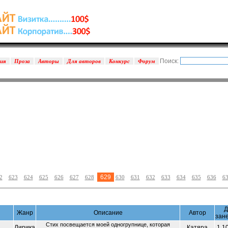
Поиск:
зия
Проза
Авторы
Для авторов
Конкурс
Форум
629
2
623
624
625
626
627
628
630
631
632
633
634
635
636
6
Д
Жанр
Описание
Автор
зан
Стих посвещается моей одногрупнице, которая
Лирика
Катяра
1.1