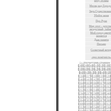
небу облака
Месяц над Город
Звук Существован
Убейте меня
Про Руки
Мир этот - детств
загадочный, тайн
Мой город цветё
меняется
Дым памяти
Письмо
Солнечный ветер
-про помiчнiсть
<-- предыдущая страница
[
] [
] [
] [
] [
] [
] [
28
29
30
31
32
33
[
] [
] [
] [
] [
] [
] [
59
60
61
62
63
64
[
] [
] [
] [
] [
] [
] [
90
91
92
93
94
95
[
] [
] [
] [
] [
]
116
117
118
119
120
[
] [
] [
] [
] [
]
140
141
142
143
144
[
] [
] [
] [
] [
]
164
165
166
167
168
[
] [
] [
] [
] [
]
188
189
190
191
192
[
] [
] [
] [
] [
]
212
213
214
215
216
[
] [
] [
] [
] [
]
236
237
238
239
240
[
] [
] [
] [
] [
]
260
261
262
263
264
[
] [
] [
] [
] [
]
284
285
286
287
288
[
] [
] [
] [
] [
]
308
309
310
311
312
[
] [
] [
] [
] [
]
332
333
334
335
336
[
] [
] [
] [
] [
]
356
357
358
359
360