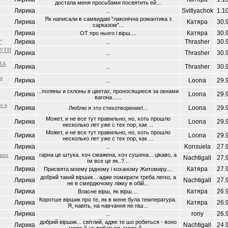
достала меня просьбами посвятить ей...
Лирика
Svitlyachok
1.1
...
Як написали в самвидавi "лаконiчна романтика з
Лирика
Катяра
30.
сарказом"...
Лирика
Катяра
30.
ОТ про нього i вiрш....
Лирика
Thrasher
30.
"
...
ПУТИ
Лирика
Thrasher
30.
...
МА
Лирика
Thrasher
30.
...
за
Лирика
Loona
29.
...
...поляны и склоны в цветах, проносящиеся за окнами
Лирика
Loona
29.
вагона......
ю в
Лирика
Loona
29.
Люблю я это стихотворение!...
Может, и не все тут правильно, но, хоть прошло
Лирика
Loona
29.
несколько лет уже с тех пор, как ...
Может, и не все тут правильно, но, хоть прошло
Лирика
Loona
29.
несколько лет уже с тех пор, как ...
Лирика
Konsuela
27.
...
ьких
гарна це штука. хоч смажена, хоч сушена... цiкаво, а
Лирика
Nachtigall
27.
їм все це як..?...
Лирика
Катяра
27.
Присвята моему рiдному i коханому Житомиру....
добрий такий вiршик... адже помирати треба легко, а
Лирика
Nachtigall
27.
не в смердючому лiжку в обiй...
Лирика
Катяра
26.
Власне вiрш, як вiрш....
Коротше вiршик про те, як в мене була температура.
Лирика
Катяра
26.
Я, навiть, на навчання не пiш...
Лирика
rony
26.
...
добрий вiршик... свiтлий, адже те шо робиться - воно
Лирика
Nachtigall
24.