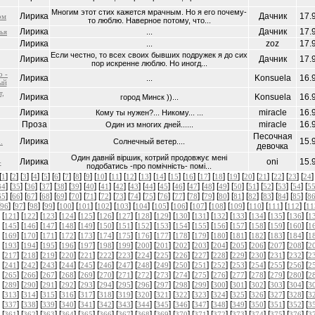
Многим этот стих кажется мрачным. Но я его почему-
Лирика
Дачник
17.
ом
то люблю. Наверное потому, что...
Лирика
Дачник
17.
ья
...
Лирика
zoz
17.
...
Если честно, то всех своих бывших подружек я до сих
Лирика
Дачник
17.
пор искренне люблю. Но иногд...
о -
Лирика
Konsuela
16.
...
ый
т,
Лирика
Konsuela
16.
город Минск ))...
Лирика
miracle
16.
Кому ты нужен?... Никому... ...
Проза
miracle
16.
Один из многих дней......
Песочная
Лирика
15.
.
Солнечный ветер....
девочка
Один давнiй вiршик, котрий продовжує менi
Лирика
oni
15.
-
подобатись -про помiчнiсть- помi...
[
] [
] [
] [
] [
] [
] [
] [
] [
] [
] [
] [
] [
] [
] [
] [
] [
] [
] [
] [
] [
] [
] [
] [
]
1
2
3
4
5
6
7
8
9
10
11
12
13
14
15
16
17
18
19
20
21
22
23
24
] [
] [
] [
] [
] [
] [
] [
] [
] [
] [
] [
] [
] [
] [
] [
] [
] [
] [
] [
] [
] [
34
35
36
37
38
39
40
41
42
43
44
45
46
47
48
49
50
51
52
53
54
5
] [
] [
] [
] [
] [
] [
] [
] [
] [
] [
] [
] [
] [
] [
] [
] [
] [
] [
] [
] [
] [
65
66
67
68
69
70
71
72
73
74
75
76
77
78
79
80
81
82
83
84
85
8
] [
] [
] [
] [
] [
] [
] [
] [
] [
] [
] [
] [
] [
] [
] [
] [
] [
96
97
98
99
100
101
102
103
104
105
106
107
108
109
110
111
112
11
 [
] [
] [
] [
] [
] [
] [
] [
] [
] [
] [
] [
] [
] [
] [
] [
] [
121
122
123
124
125
126
127
128
129
130
131
132
133
134
135
136
1
 [
] [
] [
] [
] [
] [
] [
] [
] [
] [
] [
] [
] [
] [
] [
] [
] [
145
146
147
148
149
150
151
152
153
154
155
156
157
158
159
160
1
 [
] [
] [
] [
] [
] [
] [
] [
] [
] [
] [
] [
] [
] [
] [
] [
] [
169
170
171
172
173
174
175
176
177
178
179
180
181
182
183
184
1
 [
] [
] [
] [
] [
] [
] [
] [
] [
] [
] [
] [
] [
] [
] [
] [
] [
193
194
195
196
197
198
199
200
201
202
203
204
205
206
207
208
2
 [
] [
] [
] [
] [
] [
] [
] [
] [
] [
] [
] [
] [
] [
] [
] [
] [
217
218
219
220
221
222
223
224
225
226
227
228
229
230
231
232
2
 [
] [
] [
] [
] [
] [
] [
] [
] [
] [
] [
] [
] [
] [
] [
] [
] [
241
242
243
244
245
246
247
248
249
250
251
252
253
254
255
256
2
 [
] [
] [
] [
] [
] [
] [
] [
] [
] [
] [
] [
] [
] [
] [
] [
] [
265
266
267
268
269
270
271
272
273
274
275
276
277
278
279
280
2
 [
] [
] [
] [
] [
] [
] [
] [
] [
] [
] [
] [
] [
] [
] [
] [
] [
289
290
291
292
293
294
295
296
297
298
299
300
301
302
303
304
3
 [
] [
] [
] [
] [
] [
] [
] [
] [
] [
] [
] [
] [
] [
] [
] [
] [
313
314
315
316
317
318
319
320
321
322
323
324
325
326
327
328
3
 [
] [
] [
] [
] [
] [
] [
] [
] [
] [
] [
] [
] [
] [
] [
] [
] [
337
338
339
340
341
342
343
344
345
346
347
348
349
350
351
352
3
 [
] [
] [
] [
] [
] [
] [
] [
] [
] [
] [
] [
] [
] [
] [
] [
] [
361
362
363
364
365
366
367
368
369
370
371
372
373
374
375
376
3