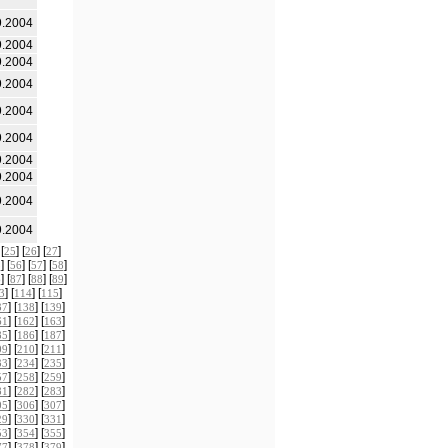
9.2004
9.2004
9.2004
9.2004
9.2004
9.2004
9.2004
9.2004
9.2004
9.2004
 [
] [
] [
]
25
26
27
] [
] [
] [
]
5
56
57
58
] [
] [
] [
]
6
87
88
89
] [
] [
]
3
114
115
] [
] [
]
37
138
139
] [
] [
]
61
162
163
] [
] [
]
85
186
187
] [
] [
]
09
210
211
] [
] [
]
33
234
235
] [
] [
]
57
258
259
] [
] [
]
81
282
283
] [
] [
]
05
306
307
] [
] [
]
29
330
331
] [
] [
]
53
354
355
] [
] [
]
77
378
379