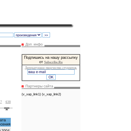
Доп. инфо.
Подпишись на нашу рассылку
от
Subscribe.Ru
Литературное творчество студентов.
Партнеры сайта
{v_xap_link1} {v_xap_link2}
37
638
ата
есения
0.2004