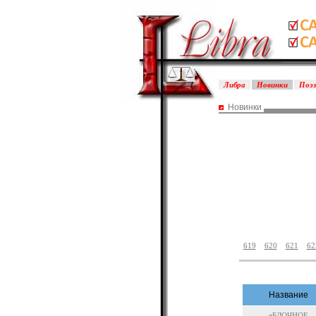
Либра
Новинки
Поэ
Новинки
619
620
621
62
Название
яБЛОЧНОЕ