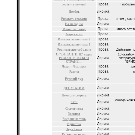
Проза
Берегите печень!
Глобальн
Лирика
Ноябрь
Проза
Рисовать словами
о том , как 
Лирика
На мелодию
Проза
Много лет тому
много лет т
Проза
Закрутяшки
Проза
Изнасилование глава 2
Проза
Изнасилование глава 1
Проза
Родительское собрание
Действие пр
О "БРИГАНТИНЕ" судне
10 октября
Лирика
РОМАНТИЧЕСКОЙ
литератур
СТРАНЫ...
"БРИГ
Проза
Люди - Людишки
ра
Проза
Разгул
м
Лирика
Русский дух
Лирика
ДЕПУТАТИМ
Лирика
Немного секрета
Иногда хочет
Лирика
Етти
Лирика
Силлогизмы
Лирика
Засыпая
Лирика
Вчерашняя тень
Лирика
Единство
Лирика
Звук Света
Лирика
РаВенство начал