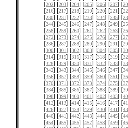
[
] [
] [
] [
] [
] [
] [
202
203
204
205
206
207
2
[
] [
] [
] [
] [
] [
] [
216
217
218
219
220
221
22
[
] [
] [
] [
] [
] [
] [
230
231
232
233
234
235
23
[
] [
] [
] [
] [
] [
] [
244
245
246
247
248
249
25
[
] [
] [
] [
] [
] [
] [
258
259
260
261
262
263
26
[
] [
] [
] [
] [
] [
] [
272
273
274
275
276
277
27
[
] [
] [
] [
] [
] [
] [
286
287
288
289
290
291
29
[
] [
] [
] [
] [
] [
] [
300
301
302
303
304
305
3
[
] [
] [
] [
] [
] [
] [
314
315
316
317
318
319
32
[
] [
] [
] [
] [
] [
] [
328
329
330
331
332
333
33
[
] [
] [
] [
] [
] [
] [
342
343
344
345
346
347
34
[
] [
] [
] [
] [
] [
] [
356
357
358
359
360
361
36
[
] [
] [
] [
] [
] [
] [
370
371
372
373
374
375
37
[
] [
] [
] [
] [
] [
] [
384
385
386
387
388
389
39
[
] [
] [
] [
] [
] [
] [
398
399
400
401
402
403
4
[
] [
] [
] [
] [
] [
] [
412
413
414
415
416
417
41
[
] [
] [
] [
] [
] [
] [
426
427
428
429
430
431
43
[
] [
] [
] [
] [
] [
] [
440
441
442
443
444
445
44
[
] [
] [
] [
] [
] [
] [
454
455
456
457
458
459
46