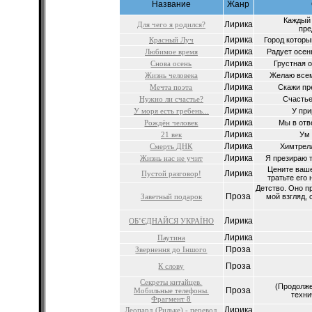
Название
Жанр
Каждый 
Лирика
Для чего я родился?
пре
Лирика
Красный Луч
Город которы
Лирика
Любимое время
Радует осен
Лирика
Снова осень
Грустная о
Лирика
Жизнь человека
Желаю всем 
Лирика
Мечта поэта
Скажи пр
Лирика
Нужно ли счастье?
Счастье
Лирика
У моря есть гребень...
У при
Лирика
Рождён человек
Мы в отве
Лирика
21 век
Ум 
Лирика
Смерть ДНК
Химтрелл
Лирика
Жизнь нас не учит
Я презираю те
Цените ваше
Лирика
Пустой разговор!
тратьте его 
Детство. Оно пр
Проза
Заветный подарок
мой взгляд,
Лирика
ОБ’ЄДНАЙСЯ УКРАЇНО
Лирика
Паутина
Проза
Звернення до Іншого
Проза
К слову
Секреты китайцев.
(Продолже
Проза
Мобильные телефоны.
техни
Фрагмент 8
Лирика
Леопард (Рильке) - перевод