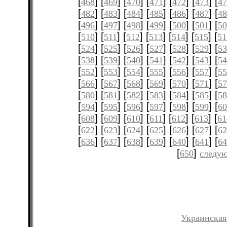
[
] [
] [
] [
] [
] [
] [
468
469
470
471
472
473
47
[
] [
] [
] [
] [
] [
] [
482
483
484
485
486
487
48
[
] [
] [
] [
] [
] [
] [
496
497
498
499
500
501
50
[
] [
] [
] [
] [
] [
] [
510
511
512
513
514
515
51
[
] [
] [
] [
] [
] [
] [
524
525
526
527
528
529
53
[
] [
] [
] [
] [
] [
] [
538
539
540
541
542
543
54
[
] [
] [
] [
] [
] [
] [
552
553
554
555
556
557
55
[
] [
] [
] [
] [
] [
] [
566
567
568
569
570
571
57
[
] [
] [
] [
] [
] [
] [
580
581
582
583
584
585
58
[
] [
] [
] [
] [
] [
] [
594
595
596
597
598
599
60
[
] [
] [
] [
] [
] [
] [
608
609
610
611
612
613
61
[
] [
] [
] [
] [
] [
] [
622
623
624
625
626
627
62
[
] [
] [
] [
] [
] [
] [
636
637
638
639
640
641
64
[
]
650
следую
Украинская