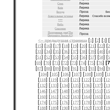
Лирика
Стих
Лирика
Київ
Проза
Беседа
Бес
Лирика
Алкогольные теченья
Спасибо всем, 
Лирика
***
Лирика
Небо
Лирика
Спасение
Потерянные дни(The
Проза
Depressive Stories #2)
[
] [
] [
] [
<-- предыдущая страница
1
2
3
[
] [
] [
] [
] [
] [
] [
] [
] [
15
16
17
18
19
20
21
22
2
[
] [
] [
] [
] [
] [
] [
] [
] [
33
34
35
36
37
38
39
40
4
[
] [
] [
] [
] [
] [
] [
] [
] [
51
52
53
54
55
56
57
58
5
[
] [
] [
] [
] [
] [
] [
] [
]
[7
69
70
71
72
73
74
75
76
[
] [
] [
] [
] [
] [
] [
] [
] [
87
88
89
90
91
92
93
94
9
[
] [
] [
] [
] [
] [
] [
104
105
106
107
108
109
1
[
] [
] [
] [
] [
] [
] [
118
119
120
121
122
123
12
[
] [
] [
] [
] [
] [
] [
132
133
134
135
136
137
13
[
] [
] [
] [
] [
] [
] [
146
147
148
149
150
151
15
[
] [
] [
] [
] [
] [
] [
160
161
162
163
164
165
16
[
] [
] [
] [
] [
] [
] [
174
175
176
177
178
179
18
[
] [
] [
] [
] [
] [
] [
188
189
190
191
192
193
19