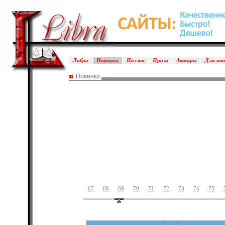
Либра
Новинки
Поэзия
Проза
Авторы
Для ав
Новинки
67
68
69
70
71
72
73
74
75