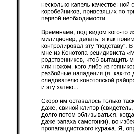
несколько капель качественной 
коробейников, привозящих по тр
первой необходимости.
Временами, под видом кого-то из
милиционер, делать, я как поним
контролировал эту "подставу". В
мне из Конотопа рецидивиста «М
родственников, чтоб вытащить ме
или ножом, кого-либо из гопников
разбойные нападения (я, как-то 
следователю конотопской райпр
и эту затею...
Скоро им оставалось только таск
даже, свиной клитор (свидетель,
долго потом облизываться, когда
даже запаха самогонки), во изб
пропагандистского куража. Я, о