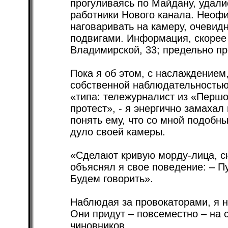
прогуливаясь по Майдану, удалис
работники Нового канала. Неоф
наговаривать на камеру, очевид
подвигами. Информация, скорее 
Владимирской, 33; предельно п
Пока я об этом, с наслаждением
собственной наблюдательностью,
«типа: тележурналист из «Перш
протест», - я энергично замаха
понять ему, что со мной подобны
дуло своей камеры.
«Сделают кривую морду-лица, сн
объяснял я свое поведение: – П
Будем говорить».
Наблюдая за провокаторами, я н
Они придут – повсеместно – на
чиновников.