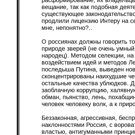
расформирование; их владельц
вещание, так как подобная деят
существующее законодательство.
продлили лицензию Интеру на се
мне, непонятно?..
О россиянах должны говорить тол
природе зверей (не очень умный
народец). Методом селекции, на
воздействием идей и методов Ле
последыша Путина, выведен нов
сконцентрированы наихудшие че
остальные качества ублюдков. Д
заоблачную коррупцию, халявну
обман, пьянство, лень, похабщи
человек человеку волк, а к приро
Беззаконная, агрессивная, бесп
наклонностями Россия, с воров
властью, антигуманными принци