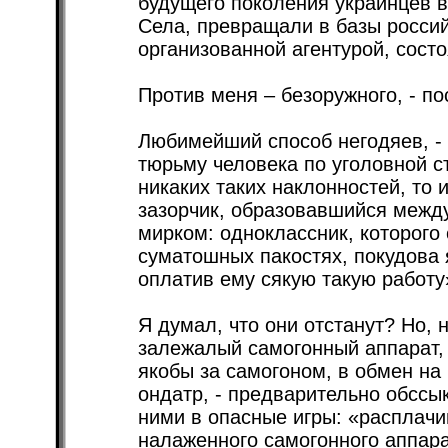
будущего поколения украинцев 
Села, превращали в базы россий
организованной агентурой, сост
Против меня – безоружного, - по
Любимейший способ негодяев, - 
тюрьму человека по уголовной ст
никаких таких наклонностей, то
зазорчик, образовавшийся межд
мирком: одноклассник, которого
суматошных пакостях, покудова я
оплатив ему сякую такую работу
Я думал, что они отстанут? Но, 
залежалый самогонный аппарат, 
якобы за самогоном, в обмен на
ондатр, - предварительно обссы
ними в опасные игры: «расплач
налаженного самогонного аппара