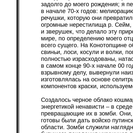
задолго до моего рождения; я 
в начале 70-х годов: мелиораци
речушки, которую они превратил
огромные нерестилища р. Сейм,
и зверушек, что делало эту при
мире, по определению моего отц
всего сущего. На Конотопщине о
свиньи, лоси, косули и волки, п
полностью израсходованы, натас
в самом конце 90-х начале 00 го
взрывному делу, вывернули наи
изготовлялась на основе селитр
компонентов краски, используем
Создалось черное облако кошма
энергетикой ненависти – в среде
превращающие их в зомби. Они, 
готовы были дать войско путинск
области. Зомби служили нагля