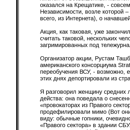
оказался на Крещатике, - совсе
Независимости, возле которой –
всего, из Интернета), о начавше
Акция, как таковая, уже закончи
считать таковой, нескольких чел
загримированных под тележурна
Организатор акции, Рустам Ташб
американского консорциума Stra
переобучения ВСУ, - возможно, е
этих днях депортировали из стр
Я разговорил женщину средних л
действа: она поведала о снесенн
«провокаторах из Правого сектор
продефилировали мимо (Вот они! 
виду: обычные гопники, очевидн
«Правого сектора» в здании СБУ