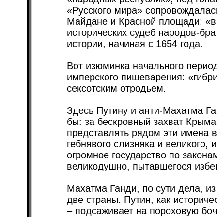
«Русского мира» сопровождалась
Майдане и Красной площади: «в
исторических судеб народов-брат
истории, начиная с 1654 года.
Вот изюминка начального период
имперского пищеварения: «гибр
сексотским отродьем.
Здесь Путину и анти-Махатма Г
бы: за бескровный захват Крыма
представлять рядом эти имена в
гебнявого слизняка и великого, 
огромное государство по закона
великодушно, пытавшегося избе
Махатма Ганди, по сути дела, из
две страны. Путин, как историче
– подсаживает на пороховую боч