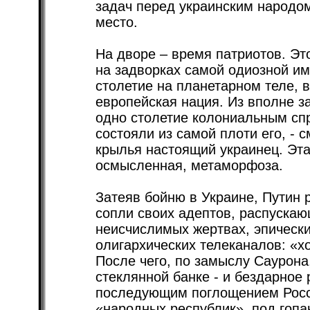
задач перед украинским народом
место.
На дворе – время патриотов. Эт
на задворках самой одиозной и
столетие на планетарном теле,
европейская нация. Из вполне з
одно столетие колониальным спр
состояли из самой плоти его, - 
крылья настоящий украинец. Эта
осмысленная, метаморфоза.
Затеяв бойню в Украине, Путин 
сопли своих адептов, распуска
неисчислимых жертвах, эпическ
олигархических телеканалов: «х
После чего, по замыслу Саурона
стеклянной банке - и бездарное 
последующим поглощением Росси
«народных республик», под гопа