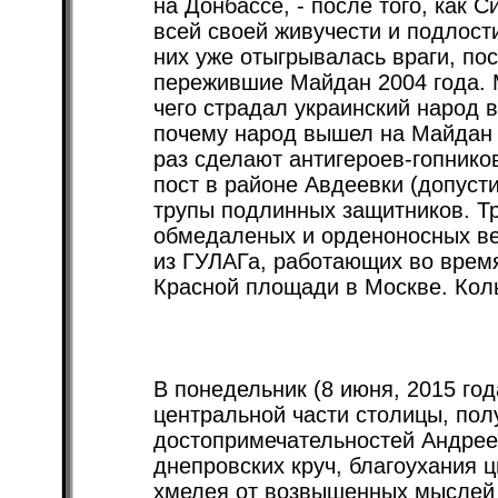
на Донбассе, - после того, как 
всей своей живучести и подлост
них уже отыгрывалась враги, по
пережившие Майдан 2004 года. М
чего страдал украинский народ в 
почему народ вышел на Майдан 
раз сделают антигероев-гопников
пост в районе Авдеевки (допусти
трупы подлинных защитников. Тр
обмедаленых и орденоносных ве
из ГУЛАГа, работающих во время
Красной площади в Москве. Кол
В понедельник (8 июня, 2015 года
центральной части столицы, пол
достопримечательностей Андреев
днепровских круч, благоухания ц
хмелея от возвышенных мыслей –