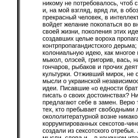
никому не потребовалось, чтоб с
и, на мой взгляд, вряд ли, в об
прекрасный человек, в интеллек
войдет желание покопаться во в
своей жизни, поколения этих ид
создавших целые вороха пропага
контрпропагандистского дерьма
колониальную идею, как многое и
мыкол, олэсей, григорив, вась, н
гончаров, рыбаков и прочих дея
культурки. Отживший мирок, не 
мысли о украинской независимос
идеи. Писавшие «о едности брат
писать о своих достоинствах? Ни
предлагают себе в замен. Верю 
тех, кто пребывает свободными 
окололитературной возне никако
коррумпированных сексотов-чино
создали из сексотского отребья.
мысли, слова и – в конечном ито