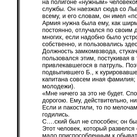
на полигоне «нужным» человеком
службы. Он наезжал сюда со Льв
всему, и его словам, он имел «п
Армия нужна была ему, как ширм
постоянно, отлучался по своим 
многих, если надобно было устр
собственно, и пользовались здес
Должность замкомвзвода, стукач
пользовался этим, постукивая в 
привлекавшегося в патруль. Поэ
подвыпившего Б., к курировавше
капитана совсем иная фамилия; 
молодежи).
«Мне ничего за это не будет. Сп
дорогою. Ему, действительно, ни
Если и пакостили, то по мелочам
годились.
С….ский был не способен; он бы
Этот человек, который развелся
мало приспособленным к обывате