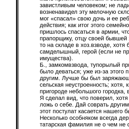
завистливым человеком; не лади
возненавидел эту мелочную скло
мог «спасал» свою дочь и ее ре
действия; как итог этого семейн
пришлось спасаться в армии, чт
прапорщику, отцу своей бывшей 
то на складе в хоз.взводе, хотя 
самделышный, герой (если не пр
имущества).
Б., замкомвзвода, тупорылый пр
было деваться; уже из-за этого 
другим. Лучше бы был заряжающ
сельская неустроенность; хотя, 
пригороде небольшого городка, 
Я сделал вид, что поверил, хотя
ложь о себе. Дай соврать другим,
этот постулат касается нашего б
Несколько особняком всегда де
татарская фамилия не о чем не 