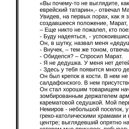
«Вы почему-то не выглядите, ка
еврейский татарин»,- отвечал Ма
Увидев, на первых порах, как я 
создавшееся положение, Марат, 
– Еще никто не пожалел, кто по
- Буду надеяться, - успокоившись
Он, в шутку, назвал меня «деду
- Внучек, – тем же тоном, отвеча
- Обиделся? – Спросил Марат.
- Я не дедушка. У меня нет детей
- Здесь у тебя появится много д
Он был крепок в кости. В нем н
салдафонского. В нем присутство
Он стал хорошим товарищем нач
зомбированным держателем арме
карематовой седушкой. Мой пер
Немиров - небольшой поселок, у
греко-католическими храмами и
центре; выглядевший опрятно на