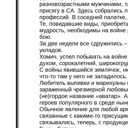
разновозрастными мужчинами, т
присягу в СА. Здесь собрались
профессий. В соседней палатке,
Те, повидавшие виды, приобре
мудрость, необходимы на войне 
бою.
За две недели все сдружились 
укладов.
Хомич, успел побывать на войне.
духом, сорокалетний, широкогру
С войны явившийся землячок, ню
что-то там у него не заладилось.
Любитель выпивки и марихуаны 
зараженный чрезмерной любовью
(не)гордое название «аватар». А
героев популярного в среде ны
Обычное явление для любой арм
связанные с какими-то присущи
связывались, теперь, с продукц