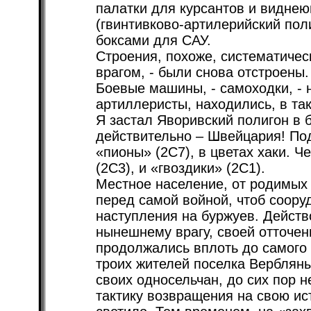
палатки для курсантов и видне
(гвинтивково-артилерийский пол
боксами для САУ.
Строения, похоже, систематиче
врагом, - были снова отстроены.
Боевые машины, - самоходки, - 
артиллеристы, находились, в та
Я застал Яворивский полигон в б
действительно – Швейцария! Под
«пионы» (2С7), в цветах хаки. 
(2С3), и «гвоздики» (2С1).
Местное население, от родимых 
перед самой войной, чтоб соору
наступления на буржуев. Дейст
нынешнему врагу, своей отточен
продолжались вплоть до самого 
троих жителей поселка Верблян
своих односельчан, до сих пор н
тактику возвращения на свою ис