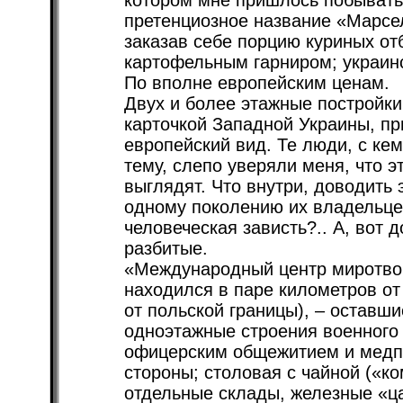
котором мне пришлось побывать 
претенциозное название «Марсе
заказав себе порцию куриных от
картофельным гарниром; украин
По вполне европейским ценам.
Двух и более этажные постройки
карточкой Западной Украины, п
европейский вид. Те люди, с ке
тему, слепо уверяли меня, что э
выглядят. Что внутри, доводить 
одному поколению их владельцев
человеческая зависть?.. А, вот 
разбитые.
«Международный центр миротвор
находился в паре километров от
от польской границы), – оставш
одноэтажные строения военного 
офицерским общежитием и медпу
стороны; столовая с чайной («к
отдельные склады, железные «ц