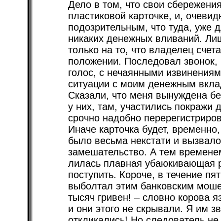
Дело в том, что свои сбережени
пластиковой карточке, и, очевид
подозрительным, что туда, уже 
никаких денежных вливаний. Ли
только на то, что владелец счет
положении. Последовал звонок,
голос, с нечаянными извинениям
ситуации с моим денежным вкла
Сказали, что меня вынуждена бе
у них, там, участились покражи 
срочно надобно перерегистриров
Иначе карточка будет, временно
было весьма некстати и вызвало
замешательство. А тем времене
лилась плавная убаюкивающая ре
поступить. Короче, в течение пя
выболтал этим банковским мошен
тысяч гривен! – словно корова 
и они этого не скрывали. Я им з
откликались! Но следователь не