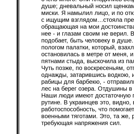
душе; дневальный носил щенкам
миски. Я намылил лицо, и по о
с ищущим взглядом…стояла прек
обращающая на мои достоинства
нее - и глазам своим не верил. 
подобает, быть человеку в душе
пологом палатки, который, взах
остановилась в метре от меня, 
пятнами стыда, выскочила из па
Чуть позже, по воскресеньям, о
однажды, затарившись водкою, и
рабицы для барбекю, - отправил
лес на берег озера. Отдушины в
Наши люди имеют достаточную п
рутине. В украинцев это, видно,
работоспособность, что помогае
военными тяготами. Это, та же, 
требующая напряжения сил.