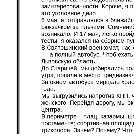
заинтересованности. Короче, я п
это уголовное дело.
6 мая, я, отправлялся в ближай
рюкзачком за плечами. Сомнений
возникало. И 17 мая, легко прой
тесты, я оказался на сборном пу
В Святошинский военкомат, нас 
– на полный автобус. Чтоб ехать
Львовскую область.
До Старичей, мы добирались пол
утра, попали в место предназна
За окном автобуса мерцало холо
года.
Мы выгрузились напротив КПП, ч
женского. Перейдя дорогу, мы о
центра.
В периметре – плац, казармы, ш
постаменте; спортивная площадк
триколора. Зачем? Почему? Что 