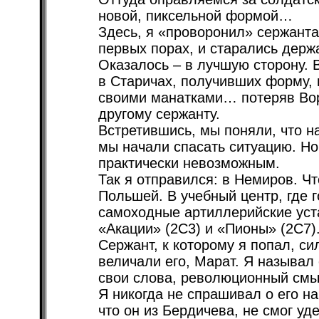
новой, пиксельной формой…
Здесь, я «проворонил» сержанта
первых порах, и старались держа
Оказалось – в лучшую сторону. 
в Старичах, получивших форму, 
своими манатками… потеряв Воро
другому сержанту.
Встретившись, мы поняли, что н
мы начали спасать ситуацию. Но,
практически невозможным.
Так я отправился: в Немиров. Чт
Польшей. В учебный центр, где 
самоходные артиллерийские уста
«Акации» (2С3) и «Пионы» (2С7)
Сержант, к которому я попал, си
величали его, Марат. Я называл
свои слова, революционный смы
Я никогда не спрашивал о его на
что он из Бердичева, не смог уд