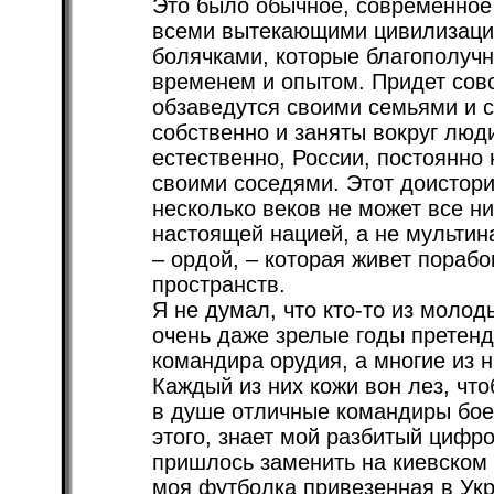
Это было обычное, современное
всеми вытекающими цивилизаци
болячками, которые благополуч
временем и опытом. Придет сов
обзаведутся своими семьями и с
собственно и заняты вокруг люд
естественно, России, постоянно
своими соседями. Этот доистор
несколько веков не может все ни
настоящей нацией, а не мульти
– ордой, – которая живет пора
пространств.
Я не думал, что кто-то из молод
очень даже зрелые годы претен
командира орудия, а многие из 
Каждый из них кожи вон лез, что
в душе отличные командиры бое
этого, знает мой разбитый цифр
пришлось заменить на киевском
моя футболка привезенная в Укр