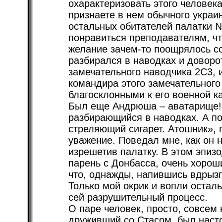
охарактеризовать этого человек
признаете в нем обычного украин
остальных обитателей палатки №
понравиться преподавателям, чт
желание зачем-то поощрялось с
разбирался в наводках и доворо
замечательного наводчика 2С3, 
командира этого замечательного
благосклонными к его военной ка
Был еще Андрюша – аватарище! 
разбирающийся в наводках. А по
стреляющий сигарет. Атошник»,
уважение. Поведал мне, как он 
изрешетив палатку. В этом эпиз
парень с Донбасса, очень хорош
что, однажды, напившись вдрызг,
Только мой окрик и вопли остал
сей разрушительный процесс.
О паре человек, просто, совсем 
друживший со Стасом, был наст