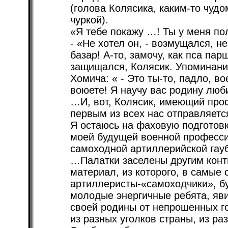
(голова Колясика, каким-то чуд
чуркой).
«Я тебе покажу …! Ты у меня по
- «Не хотел он, - возмущался, н
базар! А-то, замочу, как пса па
защищался, Колясик. Упоминание
Хомича: « - Это ты-то, падло, в
воюете! Я научу вас родину люби
…И, вот, Колясик, имеющий про
первым из всех нас отправляетс
Я остаюсь на фаховую подготовку
моей будущей военной професс
самоходной артиллерийской гау
…Палатки заселены другим конт
материал, из которого, в самые 
артиллеристы-«самоходчики», бу
молодые энергичные ребята, яв
своей родины от непрошенных го
из разных уголков страны, из раз