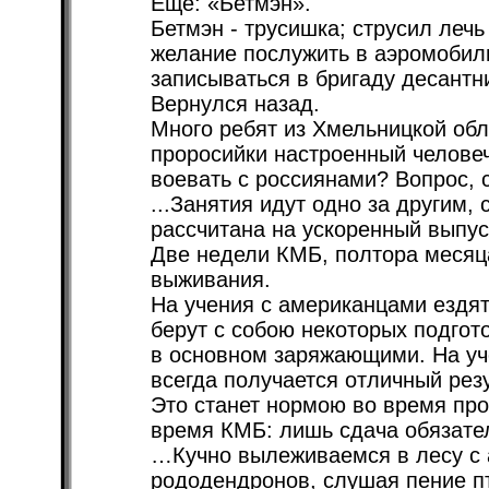
Еще: «Бетмэн».
Бетмэн - трусишка; струсил лечь
желание послужить в аэромобиль
записываться в бригаду десантн
Вернулся назад.
Много ребят из Хмельницкой обл
проросийки настроенный человеч
воевать с россиянами? Вопрос, с
...Занятия идут одно за другим,
рассчитана на ускоренный выпус
Две недели КМБ, полтора месяца
выживания.
На учения с американцами ездят
берут с собою некоторых подгот
в основном заряжающими. На уч
всегда получается отличный резу
Это станет нормою во время пр
время КМБ: лишь сдача обязате
…Кучно вылеживаемся в лесу с 
рододендронов, слушая пение пт