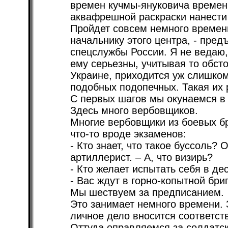
времен кучмы-януковича времени
аквафрешной раскраски нанести 
Пройдет совсем немного времени
начальнику этого центра, - пред
спецслужбы России. Я не ведаю
ему серьезны, учитывая то обст
Украине, приходится уж слишко
подобных подопечных. Такая их 
С первых шагов мы окунаемся в
Здесь много вербовщиков.
Многие вербовщики из боевых б
что-то вроде экзаменов:
- Кто знает, что такое буссоль? 
артиллерист. – А, что визирь?
- Кто желает испытать себя в де
- Вас ждут в горно-копытной бр
Мы шествуем за предписанием.
Это занимает немного времени. 
личное дело вносится соответст
Оттуда оправляемся за солдатс