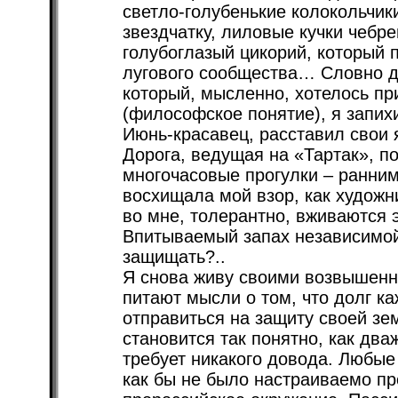
светло-голубенькие колокольчик
звездчатку, лиловые кучки чебре
голубоглазый цикорий, который 
лугового сообщества… Словно д
который, мысленно, хотелось при
(философское понятие), я запих
Июнь-красавец, расставил свои 
Дорога, ведущая на «Тартак», п
многочасовые прогулки – ранним
восхищала мой взор, как художни
во мне, толерантно, вживаются 
Впитываемый запах независимой
защищать?..
Я снова живу своими возвышенн
питают мысли о том, что долг к
отправиться на защиту своей зе
становится так понятно, как два
требует никакого довода. Любые
как бы не было настраиваемо пр