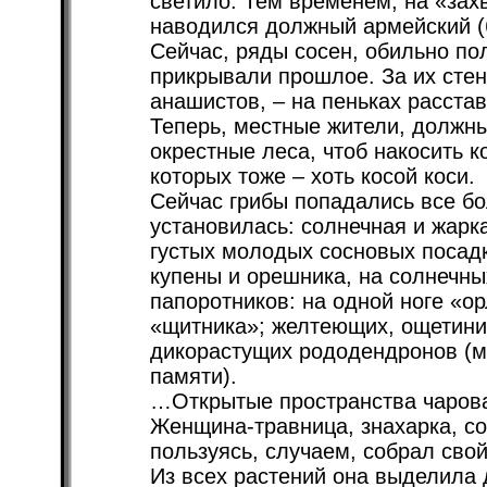
светило. Тем временем, на «зах
наводился должный армейский (
Сейчас, ряды сосен, обильно по
прикрывали прошлое. За их стено
анашистов, – на пеньках расста
Теперь, местные жители, должн
окрестные леса, чтоб накосить к
которых тоже – хоть косой коси.
Сейчас грибы попадались все бо
установилась: солнечная и жарк
густых молодых сосновых посадк
купены и орешника, на солнечны
папоротников: на одной ноге «ор
«щитника»; желтеющих, ощетини
дикорастущих рододендронов (м
памяти).
…Открытые пространства чарова
Женщина-травница, знахарка, со
пользуясь, случаем, собрал сво
Из всех растений она выделила 