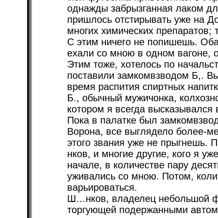
однажды забрызганная лаком дл
пришлось отстирывать уже на Д
многих химических препаратов; 
С этим ничего не попишешь. Об
ехали со мною в одном вагоне, 
Этим тоже, хотелось по начальс
поставили замкомвзводом Б,. Вы
время распития спиртных напитк
Б., обычный мужичонка, колхозно
котором я всегда высказывался 
Пока в палатке был замкомвзво
Ворона, все выглядело более-м
этого звания уже не прыгнешь. 
нков, и многие другие, кого я у
начале, в количестве пару десят
уживались со мною. Потом, кол
варьироваться.
Ш…нков, владелец небольшой ф
торгующей подержанными автом