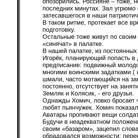
опозорились. Россияне – тоже, н
последних минутах. Зал угрюмо 
затесавшегося в наши патриоти
В таком ритме, протекает все в
подготовку.
Остальные тоже живут по своим
«синячат» в палатке.
В нашей палатке, из постоянных
Игорёк, планирующий попасть в
предписание: подвижный молодой
многими воинскими задатками (
шмали, часто мотающийся на зап
постоянно, отсутствует на заняти
Земляк и Колясик, - его друзья.
Однажды Хомич, ловко бросает ч
любят пьянчужек. Хомич показал,
Аватары пропивают вещи солдат
Будучи в неадекватном положени
своим «базаром», зацепил слова
обрадовался возможности: перек