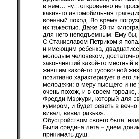
в нем… ну…откровенно не просм
какая-то автомобильная трагедия
военный поход. Во время погруз
их тяжестью. Даже 20-ти килогр
для него неподъемным. Ему бы, 
С Станиславом Петриком я попа
и имеющим ребенка, двадцатис
молодым человеком, достаточно
закончивший какой-то местный 
жившим какой-то тусовочной жиз
позитивно характеризует в его 
молодежи; в меру пьющего и не
очень похож, и в своем городке,
Фредди Мэркури, который для св
кумиром, и будет реветь в вечн
вивел, вивел ракью».
Обустройством своего быта, нам
Была средина лета – днем дони
принимать душ.