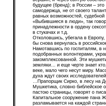
будущее (бренд); в России – это
самодержца, не от своего талан
равных возможностей, судебной 
«Выбившиеся в люди», так говоря
принадлежности в ордену сексо
в стукачах и т.д.
Отколовшись, убегала в Европу,
бы снова вернулась в российско
Намотавшись по госпиталям, в 
подобранных волонтерами, укра
закомплексованной. Эти мушкети
земляки… и еще черте знает кт
веке, мало чего несут миру. Ма
духа ждут своих исследователей
…Прапорщик Сирко, в лесу на До
Мушкетика, словно библейское 
пастою страницы, говорят о пис
Капитальное сооружение пана Ж
разламывается на каждой страни