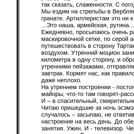
так сказать, слаженности. С пого
Мы ездим на стрельбы в Вербля
гранате. Артиллеристам это ни к
...Это наша, армейская, рутина..
Ежедневно, просыпаюсь очень ра
маскировочной сетке, по серой 
путешествовать в сторону Тарта
воздухом. Утренний моцион зани
километра в одну сторону, и об
утренними пейзажами, отправля
завтрак. Кормят нас, как правило
даже неплохо.
На утреннем построении - посто
майоры, что-то там говорят-рас
И – в спасительный, смирительн
Читаю пришедшие за ночь эсэмэ
случалось – засыпаю, не ответи
настроение на весь день. До обе
занятия. Ужин. И - телевизор. 