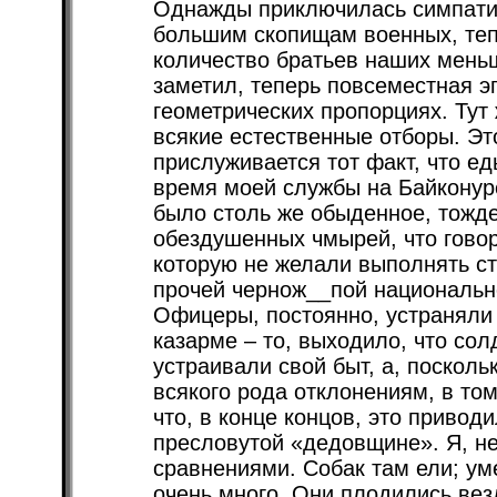
Однажды приключилась симпатичн
большим скопищам военных, теп
количество братьев наших меньши
заметил, теперь повсеместная э
геометрических пропорциях. Тут 
всякие естественные отборы. Эт
прислуживается тот факт, что ед
время моей службы на Байконур
было столь же обыденное, тожд
обездушенных чмырей, что говор
которую не желали выполнять ст
прочей чернож__пой национально
Офицеры, постоянно, устраняли 
казарме – то, выходило, что со
устраивали свой быт, а, поскольк
всякого рода отклонениям, в том
что, в конце концов, это привод
пресловутой «дедовщине». Я, не
сравнениями. Собак там ели; ум
очень много. Они плодились вез