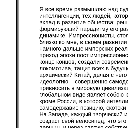
Я все время размышляю над суд
интеллигенции, тех людей, кото
вклад в развитие общества: ре
формирующий парадигму его раз
динамике. Импрессионисты, сто
близко ко мне, в своем развити
намного дальше имперских реал
приход эпохи пост импрессионис
конце концов, создали современ
локомотива, тащит всех в будущ
архаический Китай, делая с нег
идеологию – совершенно самодо
привносить в мировую цивилизаци
глобальном виде являет собою к
кроме России, в которой интел
самодержавие позицию, скотски 
На Западе, каждый творческий и
создаст свой велосипед, что это
вершин, и через святую собствен