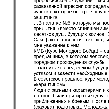
пророссийское окружение. Пасс
развязанной агрессии сопредель
чувство, которое быстрее ощуще
защитника.
…В палатке №5, которую мы пос
прибытия, (вместо сгнившей зим
десятков душ, будущих воинов. В
Сам факт готовности этих людей
мне уважение к ним.
КМБ (Курс Молодого Бойца) – ещ
предбанника, в котором человек,
порядком прохождения службы, и
столкнуться в недалеком будущ
уставом и завести необходимые 
В советское прошлое, курс моло
«карантином».
Люди с разными характерами и 
должны были притираться друг к
приближенных к боевым. После 
(фахова) подготовка. Молодежь, 