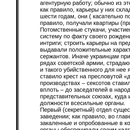
агентурную работу; обычно из эт
как правило, карьеры у них скл
шести годам, они ( касательно п
правило, получали квартиры (пр
Потомственные стукачи, участие
систему по факту своего рожден
интриги; строить карьеры на пре
выдавали положительные характ
сержантов. Иначе украинцам при
рядах советской армии, страда
и такого убийственного для нее 
ставило крест на пресловутой «
производствах – сексотов стави
вплоть – до заседателей в народ
представительных союзах, куда
должности всесильные органы.
Первый (секретный) отдел суще
заведении; как правило, во гла
закаленные и опробованные в к
органы обеспечивали своим кад