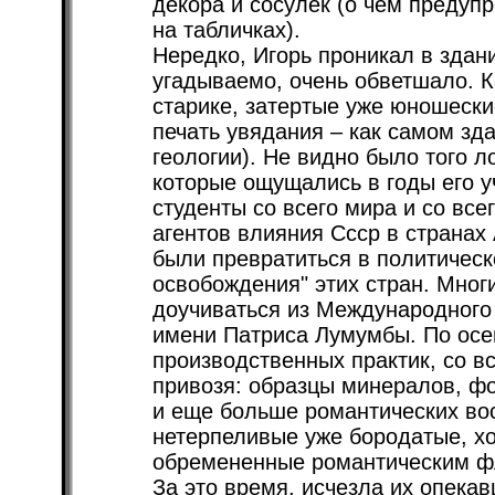
декора и сосулек (о чем преду
на табличках).
Нередко, Игорь проникал в здан
угадываемо, очень обветшало. 
старике, затертые уже юношески
печать увядания – как самом зда
геологии). Не видно было того ло
которые ощущались в годы его у
студенты со всего мира и со все
агентов влияния Ссср в странах
были превратиться в политическ
освобождения" этих стран. Мног
доучиваться из Международного
имени Патриса Лумумбы. По осе
производственных практик, со в
привозя: образцы минералов, фо
и еще больше романтических во
нетерпеливые уже бородатые, х
обремененные романтическим ф
За это время, исчезла их опека