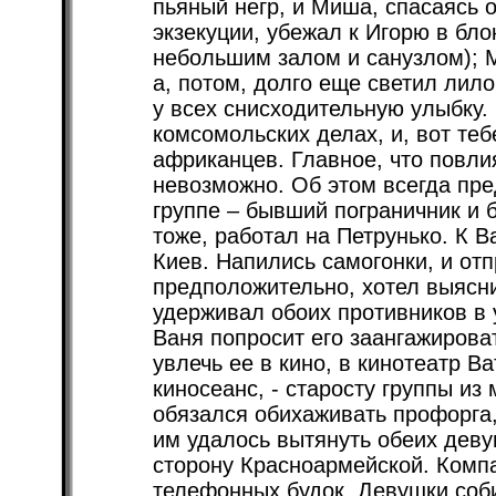
пьяный негр, и Миша, спасаясь
экзекуции, убежал к Игорю в бл
небольшим залом и санузлом); 
а, потом, долго еще светил лил
у всех снисходительную улыбку.
комсомольских делах, и, вот теб
африканцев. Главное, что повлия
невозможно. Об этом всегда пре
группе – бывший пограничник и 
тоже, работал на Петрунько. К В
Киев. Напились самогонки, и отп
предположительно, хотел выясни
удерживал обоих противников в
Ваня попросит его заангажироват
увлечь ее в кино, в кинотеатр В
киносеанс, - старосту группы из
обязался обихаживать профорга,
им удалось вытянуть обеих деву
сторону Красноармейской. Комп
телефонных будок. Девушки соби