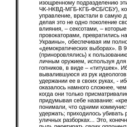
изощренному подразделению эти
ЧК-НКВД-МГБ-КГБ-ФСБ/СБУ), кот
управление, врастали в самую д
делая это не одно поколение с
влияния, – сексотами, – которы
провокаторами, превратились на
Украины», обеспечивая им полн
«демократических выборах». В 9
(приноровлялись) к пользованию
личным оружием, используя для 
гопников, в виде – «титушек». И
вывалившуюся из рук идеологов 
удержании ее в своих руках, - и
оказалось намного сложнее, чем
когда они только присматривал
придумывая себе название: «кре
понимали, что одними коммунис
удержать; приходилось убивать 
уличных разборках... Это, конеч
пыль перетирать своих оппонент