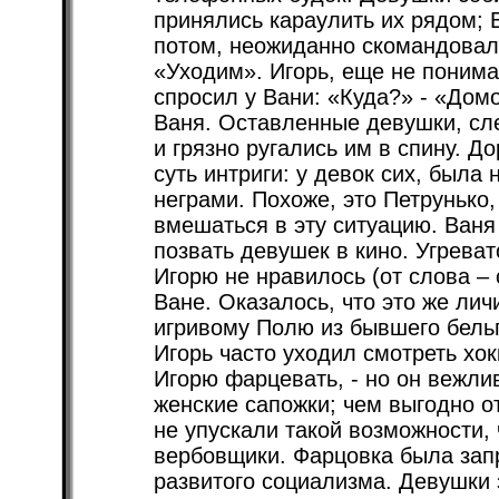
принялись караулить их рядом; В
потом, неожиданно скомандовал
«Уходим». Игорь, еще не понима
спросил у Вани: «Куда?» - «Домо
Ваня. Оставленные девушки, сл
и грязно ругались им в спину. До
суть интриги: у девок сих, была
неграми. Похоже, это Петрунько,
вмешаться в эту ситуацию. Ваня
позвать девушек в кино. Угреват
Игорю не нравилось (от слова – с
Ване. Оказалось, что это же лич
игривому Полю из бывшего бельги
Игорь часто уходил смотреть хо
Игорю фарцевать, - но он вежли
женские сапожки; чем выгодно о
не упускали такой возможности,
вербовщики. Фарцовка была за
развитого социализма. Девушки 