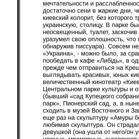
мечтательности и расслабленнос
достаточно сени в жаркие дни, 
киевский колорит, без которого 
украинскую, столицу. В парке б
неосвещенный, туалет, заскочив 
уразумел свою оплошность, что 
обнаружив писсуара). Совсем не
«Украина», - можно было, за ср
пообедать в кафе «Либідь», в од
прежде чем отправиться на Крещ
выглядывать красивых, юных кие
величественный кинотеатр «Киев
Центральном парке культуры и 
(бывший «сад Купецкого собрани
парк», Пионерский сад, а, в ны
сходить в музей Восточного и За
еще раз на скульптуру «Амуры б
любимая скульптура. Он страдал
девушкой (она ушла от него/он у