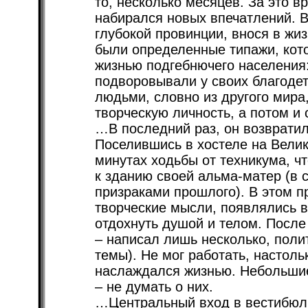
то, несколько месяцев. За это в
набирался новых впечатлений. В
глубокой провинции, внося в жиз
были определенные типажи, кот
жизнью подгебнючего населения: 
подворовывали у своих благоде
людьми, словно из другого мира,
творческую личность, а потом и 
…В последний раз, он возврати
Поселившись в хостеле на Великі
минутах ходьбы от техникума, ч
к зданию своей альма-матер (в 
призраками прошлого). В этом п
творческие мысли, появлялись в
отдохнуть душой и телом. После
– написал лишь несколько, поли
темы). Не мог работать, настол
наслаждался жизнью. Небольшие 
– не думать о них.
…Центральный вход в вестибюль