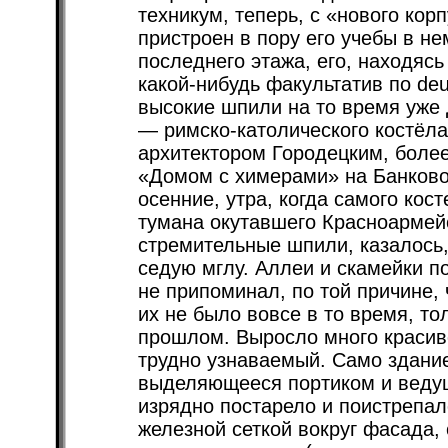
техникум, теперь, с «нового корп
пристроен в пору его учебы в не
последнего этажа, его, находясь
какой-нибудь факультатив по dе
высокие шпили на то время уже 
— римско-католического костёла
архитектором Городецким, боле
«Домом с химерами» на Банковой
осенние, утра, когда самого кост
тумана окутавшего Красноармейс
стремительные шпили, казалось,
седую мглу. Аллеи и скамейки п
не припоминал, по той причине, 
их не было вовсе в то время, то
прошлом. Выросло много красив
трудно узнаваемый. Само здание
выделяющееся портиком и ведущ
изрядно постарело и поистрепал
железной сеткой вокруг фасада