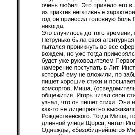
очень любил. Это привело его в
из практик негативные характери
год он приносил головную боль 
никогда.
Это случилось до того времени, 
Петрунько была своя агентурная 
пытался проникнуть во все сфе
вождем, но уже тогда примерялс
будет уже руководителем Первог
намерение поступать в Лит. Инс
который ему не вложили, по заб
пишет хорошие стихи и посылает 
комсоргов, Миша, (осведомител
общежития. Игорь читал свои ст
узнал, что он пишет стихи. Они 
как-то не лицеприятно высказалс
Рождественского. Тогда Миша, п
длинной улице Щорса, читал Иго
Однажды, «безобиднейшего» Миш