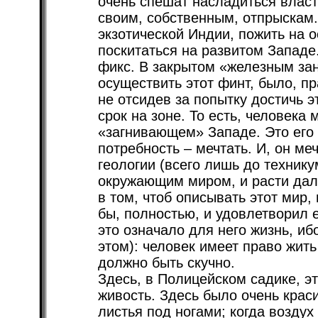
очень спешат насладиться власт
своим, собственным, отпрыскам.
экзотической Индии, пожить на о
поскитаться на развитом Западе
фикс. В закрытом «железным за
осуществить этот финт, было, пр
не отсидев за попытку достичь 
срок на зоне. То есть, человека
«загнивающем» Западе. Это его 
потребность – мечтать. И, он ме
геологии (всего лишь до технику
окружающим миром, и расти даль
в том, чтоб описывать этот мир,
бы, полностью, и удовлетворил 
это означало для него жизнь, иб
этом): человек имеет право жить
должно быть скучно.
Здесь, в Полицейском садике, э
живость. Здесь было очень крас
листья под ногами; когда воздух