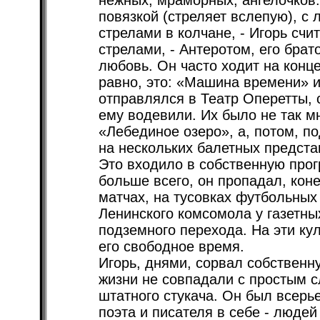
нежных, мраморных, ангелочков:
повязкой (стреляет вслепую), с
стрелами в колчане, - Игорь счи
стрелами, - Антеротом, его брат
любовь. Он часто ходит на конц
равно, это: «Машина времени» 
отправлялся в Театр Оперетты,
ему водевили. Их было не так м
«Лебединое озеро», а, потом, п
на нескольких балетных предста
Это входило в собственную прог
больше всего, он пропадал, кон
матчах, на тусовках футбольны
Ленинского комсомола у газетных
подземного перехода. На эти ку
его свободное время.
Игорь, днями, сорвал собственн
жизни не совпадали с простым 
штатного стукача. Он был всерь
поэта и писателя в себе - людей