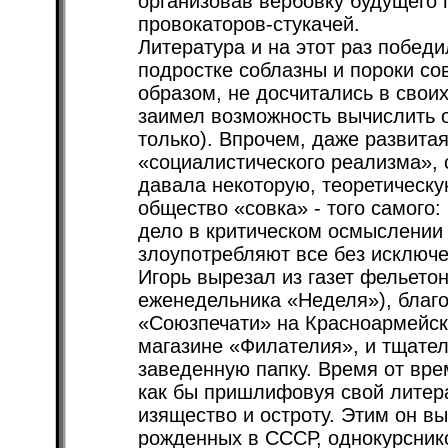
организовав вербовку будущего г
провокаторов-стукачей.
Литература и на этот раз побед
подростке соблазны и пороки со
образом, не досчитались в своих
заимел возможность вычислить о
только). Впрочем, даже развитая
«социалистического реализма», 
давала некоторую, теоретическу
общество «совка» - того самого:
дело в критическом осмыслении 
злоупотребляют все без исключе
Игорь вырезал из газет фельетон
еженедельника «Неделя»), благ
«Союзпечати» на Красноармейск
магазине «Филателия», и тщате
заведенную папку. Время от вре
как бы пришлифовуя свой литер
изящество и остроту. Этим он вы
рожденных в СССР, однокурсник