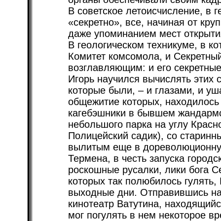
В советское летоисчисление, в 
«секретно», все, начиная от кр
даже упоминанием мест открыти
В геологическом техникуме, в ко
Комитет комсомола, и Секретный 
возглавляющим: и его секретные 
Игорь научился вычислять этих 
которые были, – и глазами, и у
общежитие которых, находилось
кагебэшники в бывшем жандармс
небольшого парка на углу Красн
Полицейский садик), со старинн
вылитым еще в дореволюционную
Термена, в честь запуска город
роскошные русалки, лики бога С
которых так полюбилось гулять,
выходные дни. Отправившись на
кинотеатр Ватутина, находящий
мог погулять в нем некоторое вр