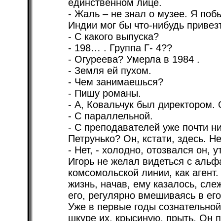
единственном лице.
- Жаль – не знал о музее. Я поб
Индии мог бы что-нибудь привезт
- С какого выпуска?
- 198… . Группа Г- 4??
- Огуреева? Умерла в 1984 .
- Земля ей пухом.
- Чем занимаешься?
- Пишу романы.
- А, Ковальчук был директором.
- С параллельной.
- С преподавателей уже почти ни
Петрунько? Он, кстати, здесь. Н
- Нет, - холодно, отозвался он, 
Игорь не желал видеться с альф
комсомольской линии, как агент.
жизнь, начав, ему казалось, сле
его, регулярно вмешиваясь в его
Уже в первые годы сознательной
шкуре их, крысиную, прыть. Он п