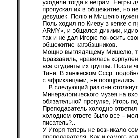
уходили тогда к неграм. Негры д
пропускал их в общежитие, но не
девушек. Полю и Мишелю нужен 
Поль ходил по Киеву в кепке с 
ARMY», и общался дикими, иди
так и не дал Игорю поносить сво
общежитие кагэбэшников.
Мощно выглядящему Мишелю, тож
Браззавиль, нравилась корпулен
все студенты их группы. После ч
Тани. В ханжеском Ссср, подобн
с африканцами, не поощрялись.
…В следующий раз они столкнут
Минералогического музея на вхо
обязательной прогулке, Игорь п
Преподаватель холодно ответил 
холодном ответе было все – мол
писатель?..
У Игоря теперь не возникало со
преподавателя. Как и самого кол