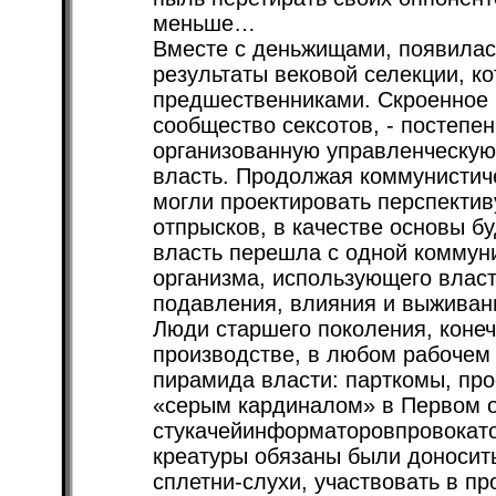
меньше…
Вместе с деньжищами, появилась
результаты вековой селекции, к
предшественниками. Скроенное 
сообщество сексотов, - постепе
организованную управленческую
власть. Продолжая коммунистиче
могли проектировать перспектив
отпрысков, в качестве основы бу
власть перешла с одной коммуни
организма, использующего власт
подавления, влияния и выживани
Люди старшего поколения, конеч
производстве, в любом рабочем
пирамида власти: парткомы, про
«серым кардиналом» в Первом о
стукачейинформаторовпровокатор
креатуры обязаны были доносит
сплетни-слухи, участвовать в пр