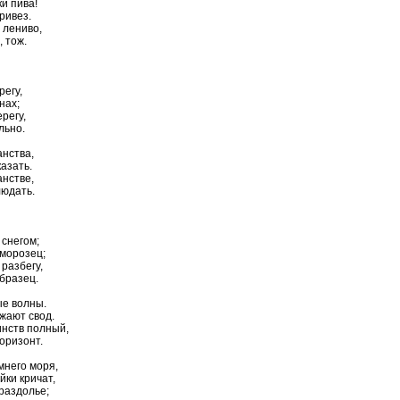
ки пива!
ривез.
, лениво,
 тож.
регу,
нах;
ерегу,
льно.
анства,
азать.
анстве,
людать.
 снегом;
 морозец;
разбегу,
образец.
ые волны.
жают свод.
инств полный,
оризонт.
мнего моря,
йки кричат,
 раздолье;