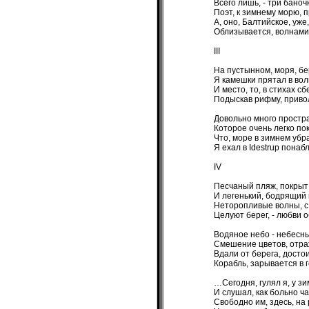
Всего лишь, - три баноч
Поэт, к зимнему морю, п
А, оно, Балтийское, уже
Облизывается, волнами,
III
На пустынном, моря, бе
Я камешки прятал в вол
И место, то, в стихах сб
Подыскав рифму, приво
Довольно много простр
Которое очень легко пок
Что, море в зимнем убр
Я ехал в Idestrup понаб
IV
Песчаный пляж, покрыт
И легенький, бодрящий
Неторопливые волны, с 
Целуют берег, - любви 
Водяное небо - небесн
Смешение цветов, отра
Вдали от берега, досто
Корабль, зарывается в г
…Сегодня, гулял я, у зи
И слушал, как больно ча
Свободно им, здесь, на