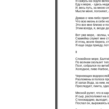
Я сажусь на седло вело
Еду к морю, - здесь нед
И, весь путь, за мною с
Мысли меня, погоняют, 
Думаю о чем-либо прия
Что всю жизнь в себе но
Это все мне близко и по
Этим всегда, я, везде д
Вот уже море, - волны, ч
Скамейка служит мне с
И птиц, возле берега, с
Я еще сюда приеду, по
II
Спокойное море, Балти
По волнам скользит теп
Поэт, собрался по вити
Холодное, пиво Harboe
Чернеющих водорослей,
Разложены в полосе пр
И запах йода, за ним, н
Преследует, пиита, здес
Мясной рулет, что в нар
И сыр, расположил на с
Стенокардию, выходит, 
Послал он, выражаясь к