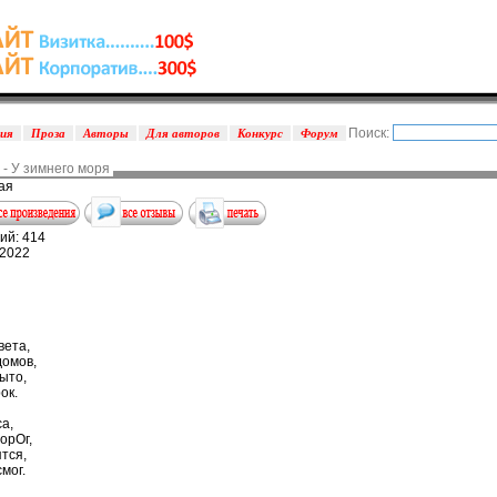
Поиск:
зия
Проза
Авторы
Для авторов
Конкурс
Форум
- У зимнего моря
ая
ий: 414
.2022
вета,
домов,
ыто,
ок.
а,
орОг,
ятся,
мог.