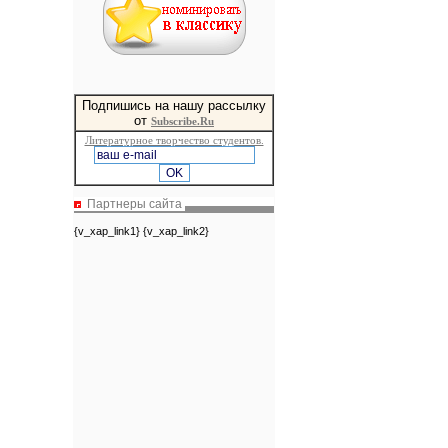
Подпишись на нашу рассылку
от
Subscribe.Ru
Литературное творчество студентов.
Партнеры сайта
{v_xap_link1} {v_xap_link2}