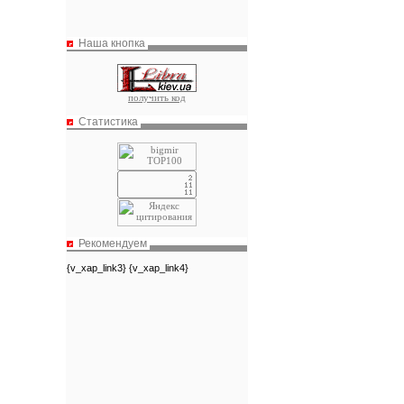
Наша кнопка
получить код
Статистика
Рекомендуем
{v_xap_link3} {v_xap_link4}