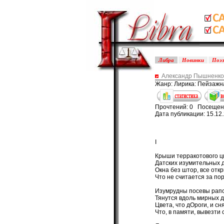
Либра
Новинки
Поэ
Александр Пышненко 
Жанр: Лирика: Пейзажн
Прочтений: 0 Посещен
Дата публикации: 15.12
I
Крыши терракотового ц
Датских изумительных 
Окна без штор, все откр
Что не считается за пор
Изумрудны посевы рапс
Тянутся вдоль мирных д
Цвета, что дОроги, и сн
Что, в памяти, вывезти с