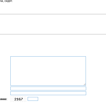
ча, сидят.
тинке
: