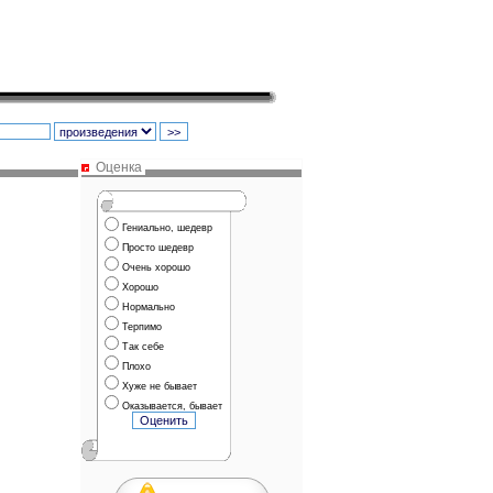
Оценка
Гениально, шедевр
Просто шедевр
Очень хорошо
Хорошо
Нормально
Терпимо
Так себе
Плохо
Хуже не бывает
Оказывается, бывает