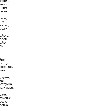
сипеда,
алеко,
ледом,
легко.
тном,
шу,
нятно,
орожу.
айки...
толом.
тайки.
том….
йское,
лоход.
йствовать;
, пьет…
 кучки,
ибоя.
еотлучно,
ь, у моря.
езке,
камейке.
резко,
репко.