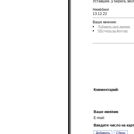
Уставшие, у берега, мол
Нюкёбинг
13.12.22
Ваше мнение:
Добавить своё мнение
Обсудить на форуме
Комментарий:
Ваше имя/ник
:
E-mail:
Введите число на кар