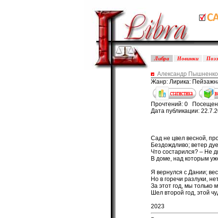
Либра
Новинки
Поэ
Александр Пышненко 
Жанр: Лирика: Пейзажн
Прочтений: 0 Посещен
Дата публикации: 22.7.
Сад не цвел весной, пр
Бездождливо; ветер дуе
Что состарился? – Не д
В доме, над которым уж
Я вернулся с Дании; весь
Но в горечи разлуки, не
За этот год, мы только 
Шел второй год, этой ч
2023