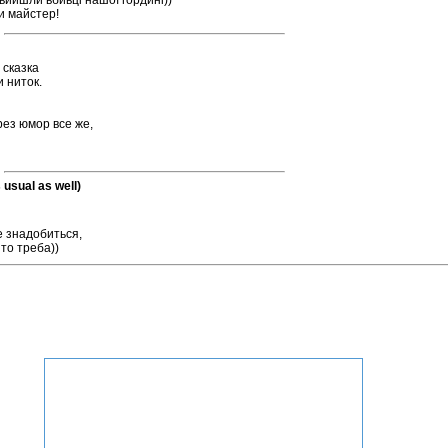
вийшли вбивці нашої гордині))
Ти майстер!
 сказка
 ниток.
рез юмор все же,
 usual as well)
е знадобиться,
 то треба))