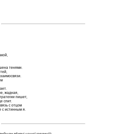
акой,
шена тенями.
тей,
взаимосвязи.
ом
ает.
е, жадная,
стратегии пишет,
е спит.
вязь с отцом
е с истинным я.