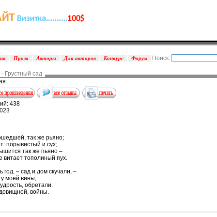
Поиск:
зия
Проза
Авторы
Для авторов
Конкурс
Форум
- Грустный сад
ая
ий: 438
2023
ошедшей, так же рьяно;
т: порывистый и сух;
ышится так же пьяно –
е витает тополиный пух.
 год, – сад и дом скучали, –
ту моей вины;
мудрость, обретали.
удовищной, войны.