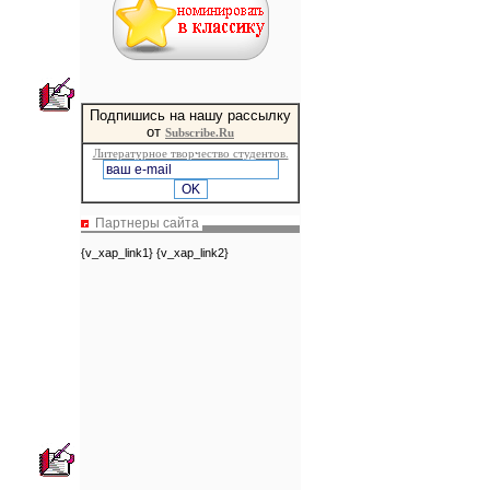
Подпишись на нашу рассылку
от
Subscribe.Ru
Литературное творчество студентов.
Партнеры сайта
{v_xap_link1} {v_xap_link2}