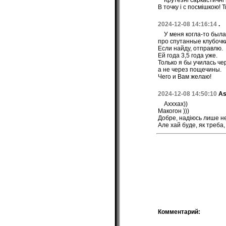
Крутезні саркастичні 
В точку і с посмішкою! 
2024-12-08 14:16:14
.
У меня когла-то была
про спутанные клубочки
Если найду, отправлю.
Ей года 3,5 года уже.
Только я бы училась че
а не через пощечины.
Чего и Вам желаю!
2024-12-08 14:50:10
As
Ахххах))
Макогон )))
Добре, надіюсь лише н
Але хай буде, як треба,
Комментарий: