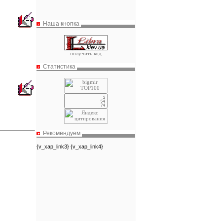
Наша кнопка
получить код
Статистика
Рекомендуем
{v_xap_link3} {v_xap_link4}