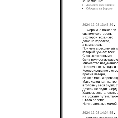
Ваше мнение:
Добавить своё мнение
Обсудить на форуме
2024-12-08 13:46:30
.
Вчера мне показали
систему со стороны.
В которой, коза - это
даже не королева,
а сам король.
При чем агрессивный т
который "умнее" всех.
Связь с истинным я
была полностью разру
Множество надуманнос
Нелогичные выводы и 
Кооперирование с отц
против матери,
её же в мать и превращ
Мать холодная, на трон
в голове у себя сидит, 
Дочери не видит. Сердц
Удалось восстановить с
и с Божьим путём, такж
Стало полегче.
Но что делать с мамой.
2024-12-08 14:04:55
.