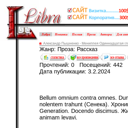
Либра
Новинки
Поэзия
Проза
Авторы
Для ав
Александр Пышненко - Мениппея Одиннадцатая г
Жанр: Проза: Рассказ
Прочтений: 0 Посещений: 442
Дата публикации: 3.2.2024
Bellum omnium contra omnes. Dum 
nolentem trahunt (Сенека). Хрони
Generation. Docendo discimus. Жиз
animam levavi.