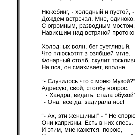
Нюкёбинг, - холодный и пустой, -
Дождем встречал. Мне, одиноко.
С огромным, разводным мостом,
Нависшим над ветряной протоко
Холодных волн, бег суетливый,
Что плюскотят в озябшей мгле.
Фонарный столб, скулит тосклив
На пса, он смахивает, вполне.
“- Случилось что с моею Музой?”
Адресую, свой, столбу вопрос.
“ - Хандра, видать, стала обузой
“- Она, всегда, задирала нос!”
“- Ах, эти женщины!” - “ Не спорю
Они капризны. Есть в них спесь.
И этим, мне кажется, порою,