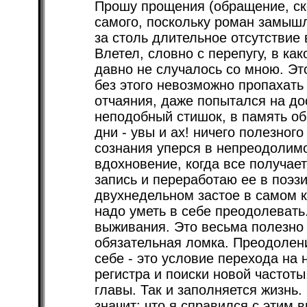
Прошу прощения (обращение, скорее всего, касается только себя самого, поскольку роман замышлялся, как некое подобие дневника) за столь длительное отсутствие в плоскости развития сюжета. Влетел, словно с перепугу, в какой-то жестокий кризис, которого уже давно не случалось со мною. Это должно было когда-то произойти; без этого невозможно пропахать длинную дистанцию. С творческого отчаяния, даже попытался на досуге сотворить хотя бы какой, неподобный стишок, в память об этом, творческом провале, в эти дни - увы и ах! ничего полезного с этого замысла не вышло. Поток сознания уперся в непреодолимое препятствие. Придет вдохновение, когда все получается, тогда - возможно - я, выну эту запись и переработаю ее в поэзию. Останется память о двухнедельном застое в самом конце января 2024 года. Кризисы надо уметь в себе преодолевать. Это одно из творческих условий выживания. Это весьма полезно для работы. Происходит какая-то обязательная ломка. Преодоление творческого барьера в самом себе - это условие перехода на новый уровень созидания: смена регистра и поиски новой частоты. За это время: почистил “старые” главы. Так и заполняется жизнь. Раз я написал эту главу, то это значит: что я справился с этим вызовом. И, так! - (это так я подстегиваю себя) - я продолжаю свое повествование призывом к дальнейшему исследованию своего творческого процесса. Я уже говорил, в самом начале своей Мениппеи, что создаю ее исключительно для себя. Остальные могут подтягиваться сюда в исключительной роли наблюдателей со стороны. Без комментариев и без затаенной обиды за то, что я не даю повода высказывать здесь свое мнение. Я был бы рад позволить это делать, если бы это не разрушало гармонию. Это как заниматься сексом в людном месте - задолбят советчики. Так и в творчестве! Во второй главе, я уже высказывался на эту тему, так что не буду повторяться более подробно. Итак - продолжим, прерванный, внутренний монолог. Украинская независимость все эти годы развивалась по какой-то приземленной спирали, словно находясь под спудом российского, имперского гнета, в виде огромного количества завербованных агентов влияния (сексотов). Что вызвано - в первую очередь - очень длительным периодом колониального хозяйствования россиян на украинской территории. Они генерировали и контролировали все социальные и исторические процессы; вживляли в общественный организм свою агентуру на протяжении длительного пребывания. Даже получив независимость в 1991 году, Украина, бессмысленно, вынуждена была повторять след в след за Россией, шаги, как в экономике, так и в социальной сфере. Все процессы происходили, почти что, синхронно на этих территориях. В одном абзаце об этом, можно говорить и о культуре. Эта сфера в Украине была просто некоторым приложением к российской, имперской парадигме. Ей отводилось строго определенное место, в рамках которого ей предстояло бороться с самими собой; вытравливать из себя украинскую идентичность. За этим неусыпно следила агентура КГБ и ФСБ/СБУ(филиал). Одни и те же “заслуженные” персонажи в украинской литературе, сто раз перепроверенные в схватках под ковром, продолжали обслуживать эпический образ "хохла" - недалекого, туповатого, рагулистого обывателя. Убившие доносами и доверительными беседами с кураторам не одного Стуса. Они сами их порождали, этих диссидентов, чтоб было с кем воевать. Для чего это делалось? Во-первых - это их постылая работа, за которую они исправно получали свои награды и оклады; во-вторых - это определенный уровень их гебешного мастерства; в третьих - они выполняли свою, охранительную роль в литературе не пропуская туда свободных людей. На них ориентировались ретрограды в вузах, помогая им справиться с угрозами новой украинизации Украины. Продолжали заниматься в новой жизни, тем, на что были настроены еще при Советском Союзе. Вся эта шароварщина когда-то была очень популярна при Советском Союзе. На ней воспиталось не одно поколение: иванов не помнящих родства. Человек должен всегда приспосабливаться к жизни в социуме. Меня, вот, регулярно банят на еврейском Феесбуке (какой-то болезненный способ влияния на мое присутствие?), к которому привязана вся интернетовская деятельность. Вначале: ярлык “антисемит”, а потом все происходит, как по маслу. Сидит, такая себе, літературознавиця (это они, сексоты, такие феминитивы придумывают?), и банит за каждое эмоциональное слово, даже не “жид”. Я это слово, стараюсь, не употреблять. Даже когда очень хочется - читая некоторые материалы, где оно само по себе напрашивается влезть в творческую материю. К примеру: недавно какого-то литературного ж...а, в Москве, машиной на дорожном переходе сбили, - что сразу же вызвало кучу всевозможных материалов на тему политической борьбы с тоталитарным режимом в России. На “Свободе”, и на “Каспарове”, подняли целую цунами. Не гения, конечно, как уверяли меня авторы, как потребителя их печатной продукции. Осиротело лишь еврейское гнездышко в литературе, которое они свили, проживая в московском Эдеме российской словесности. Компания праздных интеллект