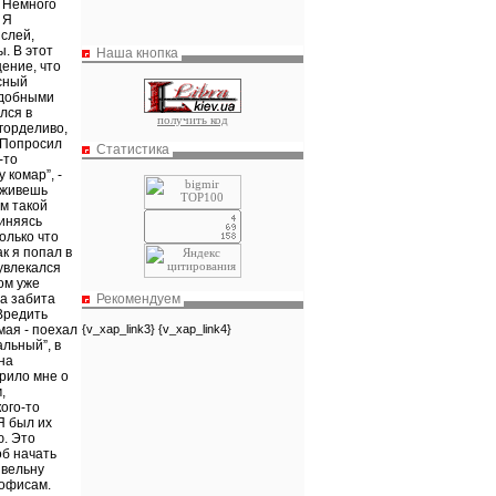
Наша кнопка
получить код
Статистика
Рекомендуем
{v_xap_link3} {v_xap_link4}