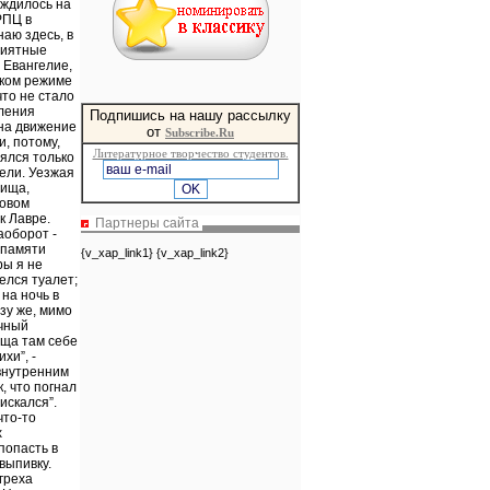
Подпишись на нашу рассылку
от
Subscribe.Ru
Литературное творчество студентов.
Партнеры сайта
{v_xap_link1} {v_xap_link2}