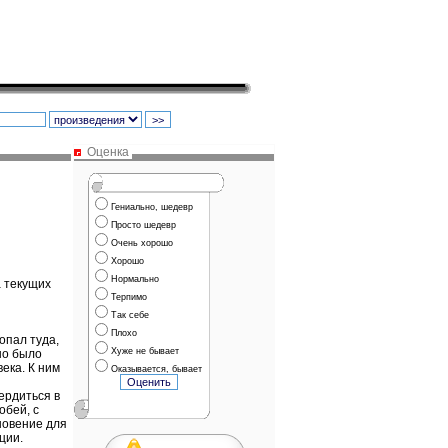
Оценка
Гениально, шедевр
Просто шедевр
Очень хорошо
Хорошо
Нормально
а текущих
Терпимо
Так себе
Плохо
Хуже не бывает
Оказывается, бывает