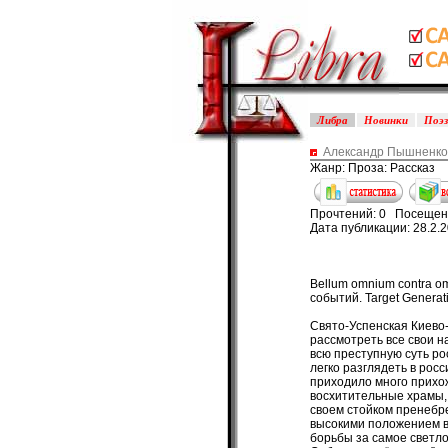
Либра
Новинки
Поэ
Александр Пышненко 
Жанр: Проза: Рассказ
Прочтений: 0 Посещен
Дата публикации: 28.2.
Bellum omnium contra om
событий. Target Generati
Свято-Успенская Киево-Печерская лавра - то, самое чудесное место на планете, где можно подробно рассмотреть все свои наличествующие недостатки и многие человеческие глупости. А также, когда я попал туда, всю преступную суть российского империализма и украинской беспомощности в те годы. Все это можно было легко разглядеть в российских монахах, которые ее густо заселяли и обживали в нулевых годах этого века. К ним приходило много прихожан, которые, словно мотыльки на яркие, лаврские свечки, слетались в эти восхитительные храмы, в огромных количествах со многих уголков всей бывшей метрополии, чтоб утвердиться в своем стойком пренебрежении к Украине, как к государству. Лобызая российских, монашествующих особей, с высокими положением в церковной иерархии, они получали здесь, в Лавре, достаточные силы и вдохновение для борьбы за самое светлое, свое, имперское будущее. Все это делалось открыто, в ущерб титульной нации. Собственно, “монахи”, - клир, - утвердились для меня,как переодетые фээсбэшники, - такое мнение зиждилось на тех наблюдениях, которые я вынес за крепкие муры Лавры, недолго побывав в ней. Лавру захватила РПЦ в начале 90-х и сразу же превратила ее в крепость. Лавра и была таковой многие столетия. Я не упоминаю здесь, в каких условиях создавалась, эрпэцэшная московская церковь в 1943 году; желающие узнать нелицеприятные подробности идеологического характера, могут легко загуглить это событие, найдя в интернете. Само Евангелие, вопиет об подобном, несколько завуалированном властями действе, случившегося тогда, при сталинском режиме правления, словами Луки (8:17): “Нет ничего тайного, что не стало бы явным, и нет ничего сокрытого, что не стало бы известным и не вышло на свет”. Я явился в Лавру: утром, 19 апреля 2005 года, как раз в пору оживления природы. До этого я целую ночь, напролет, просидел в парке рядом с нею. Это была тягучая реакция на движение какой-то судьбоносной мысли. Эта была внутренняя потребность действовать в каком-то направлении, потому, что я выехал из села в столицу не имея тактического плана: что я буду делать в самом начале. Я надеялся только на собственное наитие. Я надеялся на то, что бог обязательно поможет мне с определением новой цели. Уезжая из села, я даже и не предполагал: где я буду кормиться в первые дни и ночевать. Будет день и будет пища, твердил я себе в дороге. Одет я был вполне 