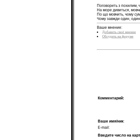
Поговорить з похилим, ч
На море дивиться, мовчи
По що мовчить, чому сум
Чому завжди один, один
Ваше мнение:
Добавить своё мнение
Обсудить на форуме
Комментарий:
Ваше имя/ник
:
E-mail:
Введите число на кар