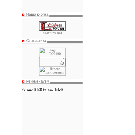
Наша кнопка
получить код
Статистика
Рекомендуем
{v_xap_link3} {v_xap_link4}