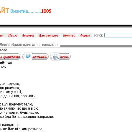
Поиск:
зия
Проза
Авторы
Для авторов
Конкурс
Форум
Лиш забриде один хтось випадково
ская
ий: 140
2026
 випадково,
 ця розмова,
ттям у світі,
 день і ніч, про квіти.
раблі воду-пустелю,
о тямлю і во що я вірю,
и не мовчи, будь ласко,
вже йди бо час крадеш напрасно.
 випадково,
ь.не йде ні з ким розмова.