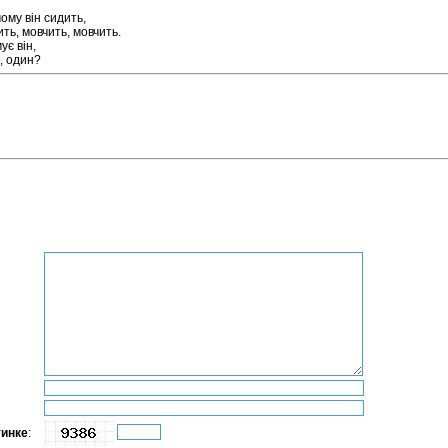
ому він сидить,
ть, мовчить, мовчить.
ує він,
, один?
тинке
: