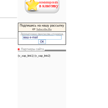
Подпишись на нашу рассылку
от
Subscribe.Ru
Литературное творчество студентов.
Партнеры сайта
{v_xap_link1} {v_xap_link2}