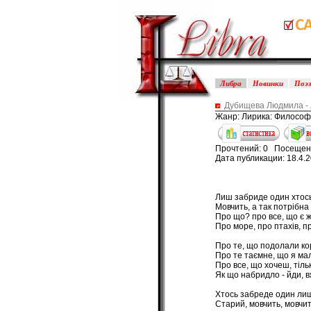
Либра
Новинки
Поэ
Дубищева Людмила - 
Жанр: Лирика: Философ
Прочтений: 0 Посещен
Дата публикации: 18.4.
Лиш забриде один хтось
Мовчить, а так потрібна
Про що? про все, що є жи
Про море, про птахів, про
Про те, що подолали ко
Про те таємне, що я мал
Про все, що хочеш, тільк
Як що набридло - йди, 
Хтось забреде один лиш
Старий, мовчить, мовчит