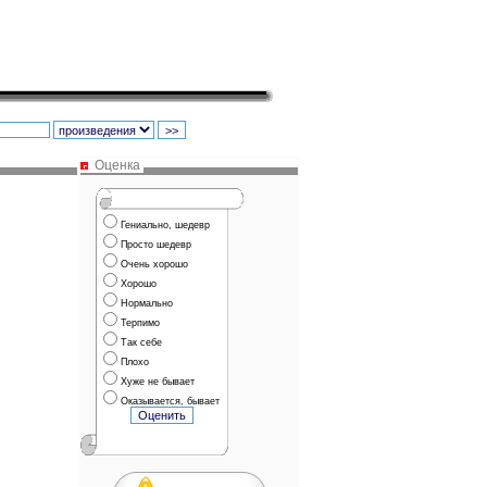
Оценка
Гениально, шедевр
Просто шедевр
Очень хорошо
Хорошо
Нормально
Терпимо
Так себе
Плохо
Хуже не бывает
Оказывается, бывает